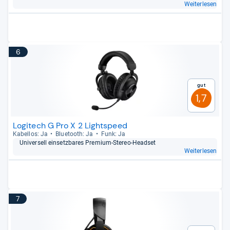
Weiterlesen
6
Gut
1,7
Logitech G Pro X 2 Lightspeed
Kabel­los: Ja
Blue­tooth: Ja
Funk: Ja
Uni­ver­sell ein­setz­ba­res Pre­mium-​Ste­reo-​Head­set
Weiterlesen
7