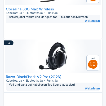
Corsair HS80 Max Wireless
Kabel­los: Ja
Blue­tooth: Ja
Funk: Ja
Schwer, aber robust und klang­lich top – bis auf das Mikro­fon
Weiterlesen
14
Gut
1,9
Razer BlackShark V2 Pro (2023)
Kabel­los: Ja
Blue­tooth: Ja
Funk: Ja
Voll und ganz auf kabel­lo­sen Top-​Sound aus­ge­legt
Weiterlesen