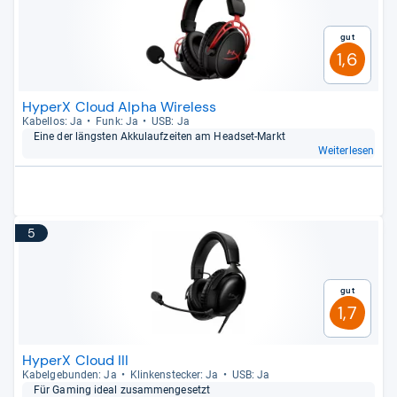
Gut
1,6
HyperX Cloud Alpha Wireless
Kabel­los: Ja
Funk: Ja
USB: Ja
Eine der längs­ten Akku­lauf­zei­ten am Head­set-​Markt
Weiterlesen
5
Gut
1,7
HyperX Cloud III
Kabel­ge­bun­den: Ja
Klin­ken­ste­cker: Ja
USB: Ja
Für Gaming ideal zusam­men­ge­setzt