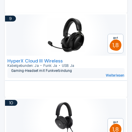
9
Gut
1,8
HyperX Cloud III Wireless
Kabel­ge­bun­den: Ja
Funk: Ja
USB: Ja
Gaming-​Head­set mit Funk­ver­bin­dung
Weiterlesen
10
Gut
1,8