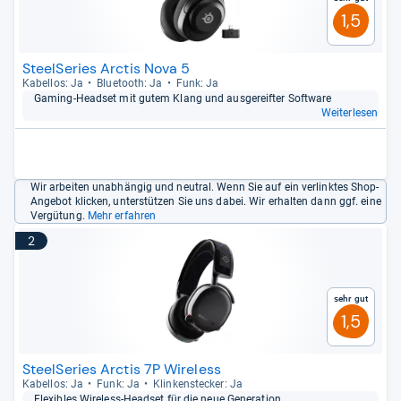
1,5
SteelSeries Arctis Nova 5
Kabel­los: Ja
Blue­tooth: Ja
Funk: Ja
Gaming-​Head­set mit gutem Klang und aus­ge­reif­ter Soft­ware
Weiterlesen
Wir arbeiten unabhängig und neutral. Wenn Sie auf ein verlinktes Shop-
Angebot klicken, unterstützen Sie uns dabei. Wir erhalten dann ggf. eine
Vergütung.
Mehr erfahren
2
Sehr gut
1,5
SteelSeries Arctis 7P Wireless
Kabel­los: Ja
Funk: Ja
Klin­ken­ste­cker: Ja
Fle­xibles Wire­less-​Head­set für die neue Gene­ra­tion