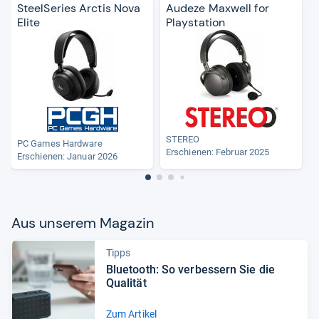
SteelSeries Arctis Nova
Audeze Maxwell for
Elite
Playstation
STEREO
PC Games Hardware
Erschienen: Februar 2025
Erschienen: Januar 2026
Aus unse­rem Maga­zin
Tipps
Blue­tooth: So ver­bes­sern Sie die
Qua­li­tät
Zum Artikel