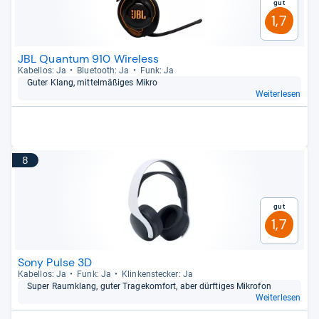
Gut
1,7
JBL Quantum 910 Wireless
Kabel­los: Ja
Blue­tooth: Ja
Funk: Ja
Guter Klang, mit­tel­mä­ßi­ges Mikro
Weiterlesen
8
Gut
1,7
Sony Pulse 3D
Kabel­los: Ja
Funk: Ja
Klin­ken­ste­cker: Ja
Super Raum­klang, guter Tra­ge­kom­fort, aber dürf­ti­ges Mikro­fon
Weiterlesen