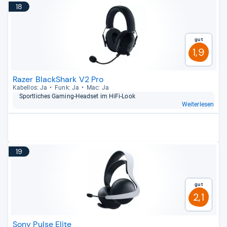
18
Gut
1,9
Razer BlackShark V2 Pro
Kabel­los: Ja
Funk: Ja
Mac: Ja
Sport­li­ches Gaming-​Head­set im HiFi-​Look
Weiterlesen
19
Gut
2,1
Sony Pulse Elite