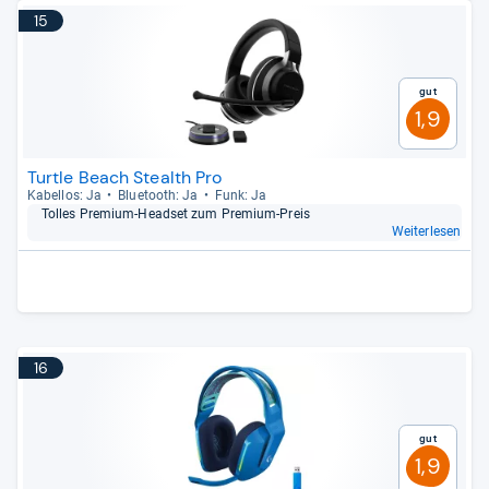
15
Gut
1,9
Turtle Beach Stealth Pro
Kabel­los: Ja
Blue­tooth: Ja
Funk: Ja
Tol­les Pre­mium-​Head­set zum Pre­mium-​Preis
Weiterlesen
16
Gut
1,9