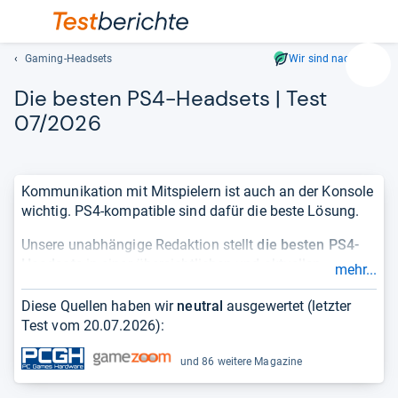
Gaming-Headsets
Wir sind nachhaltig
Suc
Die bes­ten PS4-​Head­sets | Test
Geben
Sie
07/2026
mindest
drei
Zeichen
Kommunikation mit Mitspielern ist auch an der Konsole
ein.
wichtig. PS4-kompatible sind dafür die beste Lösung.
Vorschl
erschei
Unsere unabhängige Redaktion stellt
die besten PS4-
automat
Headsets
in einer übersichtlichen und aktuellen
mehr...
und
Bestenliste
für Sie bereit. Damit Sie sich einen
lassen
vollständigen und objektiven Überblick über die Qualität
Diese Quellen haben wir
neutral
ausgewertet (letzter
sich
eines Produktes verschaffen können, berücksichtigen
Test vom
20.07.2026
):
mit
wir
Testergebnisse
aus Fachmagazinen und zeigen die
den
Erfahrungen
von Kundinnen und Kunden.
und 86 weitere Magazine
Pfeiltas
auswähl