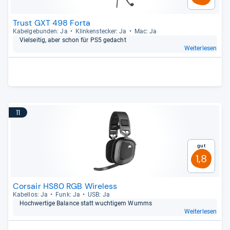
Trust GXT 498 Forta
Kabel­ge­bun­den: Ja
Klin­ken­ste­cker: Ja
Mac: Ja
Viel­sei­tig, aber schon für PS5 gedacht
Weiterlesen
11
Gut
1,8
Corsair HS80 RGB Wireless
Kabel­los: Ja
Funk: Ja
USB: Ja
Hoch­wer­tige Balance statt wuch­ti­gem Wumms
Weiterlesen