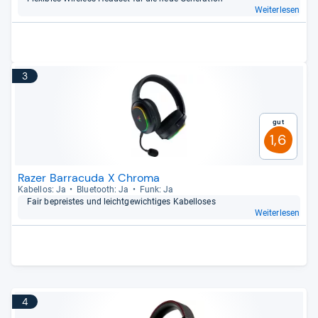
Weiterlesen
3
Gut
1,6
Razer Barracuda X Chroma
Kabel­los: Ja
Blue­tooth: Ja
Funk: Ja
Fair bepreis­tes und leicht­ge­wich­ti­ges Kabel­lo­ses
Weiterlesen
4