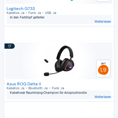
Logitech G733
Kabel­los: Ja
Funk: Ja
USB: Ja
In den Farb­topf gefal­len
Weiterlesen
17
Gut
1,9
Asus ROG Delta II
Kabel­los: Ja
Blue­tooth: Ja
Funk: Ja
Kabel­lo­ser Raum­klang-​Cham­pion für Anspruchs­volle
Weiterlesen