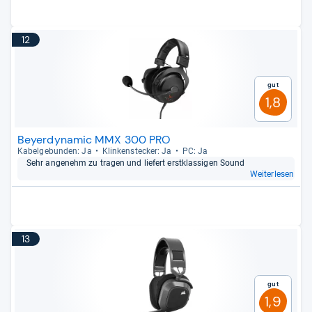
12
Gut
1,8
Beyerdynamic MMX 300 PRO
Kabel­ge­bun­den: Ja
Klin­ken­ste­cker: Ja
PC: Ja
Sehr ange­nehm zu tra­gen und lie­fert erst­klas­si­gen Sound
Weiterlesen
13
Gut
1,9