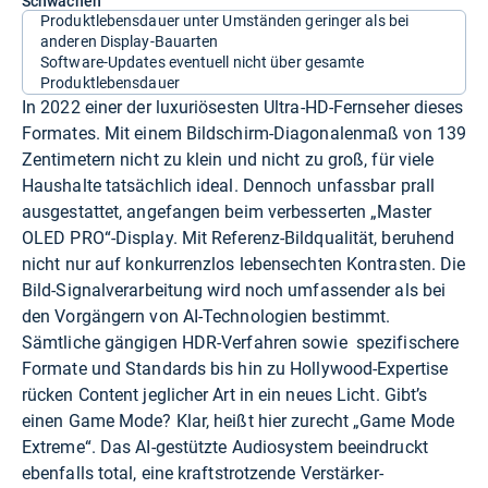
Schwächen
Produktlebensdauer unter Umständen geringer als bei
anderen Display-Bauarten
Software-Updates eventuell nicht über gesamte
Produktlebensdauer
In 2022 einer der luxuriösesten Ultra-HD-Fernseher dieses
Formates. Mit einem Bildschirm-Diagonalenmaß von 139
Zentimetern nicht zu klein und nicht zu groß, für viele
Haushalte tatsächlich ideal. Dennoch unfassbar prall
ausgestattet, angefangen beim verbesserten „Master
OLED PRO“-Display. Mit Referenz-Bildqualität, beruhend
nicht nur auf konkurrenzlos lebensechten Kontrasten. Die
Bild-Signalverarbeitung wird noch umfassender als bei
den Vorgängern von AI-Technologien bestimmt.
Sämtliche gängigen HDR-Verfahren sowie spezifischere
Formate und Standards bis hin zu Hollywood-Expertise
rücken Content jeglicher Art in ein neues Licht. Gibt’s
einen Game Mode? Klar, heißt hier zurecht „Game Mode
Extreme“. Das AI-gestützte Audiosystem beeindruckt
ebenfalls total, eine kraftstrotzende Verstärker-