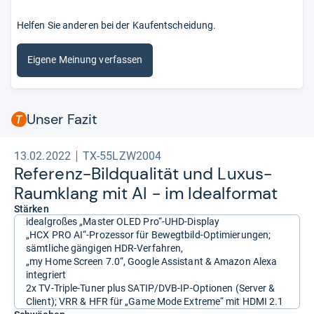
Helfen Sie anderen bei der Kaufentscheidung.
Eigene Meinung verfassen
Unser Fazit
13.02.2022
TX-55LZW2004
Refe­renz-​Bild­qua­li­tät und Luxus-​
Raum­klang mit AI -​ im Ide­al­for­mat
Stärken
idealgroßes „Master OLED Pro“-UHD-Display
„HCX PRO AI“-Prozessor für Bewegtbild-Optimierungen;
sämtliche gängigen HDR-Verfahren,
„my Home Screen 7.0“, Google Assistant & Amazon Alexa
integriert
2x TV-Triple-Tuner plus SATIP/DVB-IP-Optionen (Server &
Client); VRR & HFR für „Game Mode Extreme“ mit HDMI 2.1