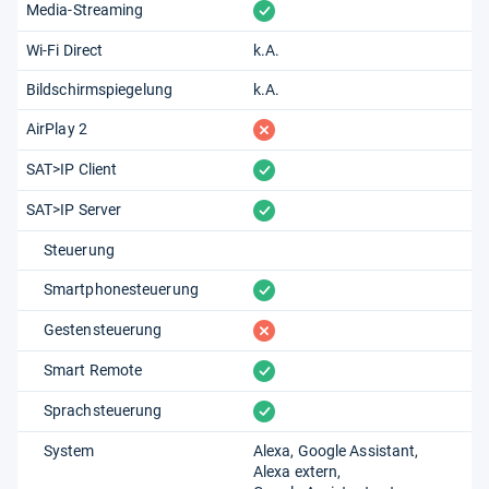
vorhanden
Media-Streaming
Wi-Fi Direct
k.A.
Bildschirmspiegelung
k.A.
fehlt
AirPlay 2
vorhanden
SAT>IP Client
vorhanden
SAT>IP Server
Steuerung
vorhanden
Smartphonesteuerung
fehlt
Gestensteuerung
vorhanden
Smart Remote
vorhanden
Sprachsteuerung
System
Alexa
Google Assistant
Alexa extern