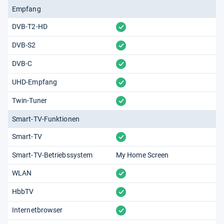
Empfang
vorhanden
DVB-T2-HD
vorhanden
DVB-S2
vorhanden
DVB-C
vorhanden
UHD-Empfang
vorhanden
Twin-Tuner
Smart-TV-Funktionen
vorhanden
Smart-TV
Smart-TV-Betriebssystem
My Home Screen
vorhanden
WLAN
vorhanden
HbbTV
vorhanden
Internetbrowser