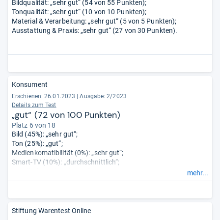
Bildqualität: „sehr gut“ (54 von 55 Punkten);
Tonqualität: „sehr gut“ (10 von 10 Punkten);
Material & Verarbeitung: „sehr gut“ (5 von 5 Punkten);
Ausstattung & Praxis: „sehr gut“ (27 von 30 Punkten).
Konsument
Erschienen: 26.01.2023
|
Ausgabe: 2/2023
Details zum Test
„gut“ (72 von 100 Punkten)
Platz 6 von 18
Bild​ ​(45%): ​„sehr gut“;​
Ton ​(25%): ​„gut“;​
Medienkomatibilität (0%): „sehr gut“;
Smart-TV ​(10%): ​„durchschnittlich“;​
Handhabung ​(10%): ​„gut“;​
mehr...
Anschlüsse und Tuner (5%): „sehr gut“;
Energieeffizienz​ ​(5%): ​„gut“.
Stiftung Warentest Online