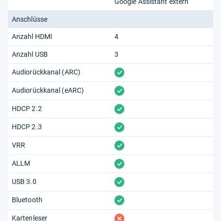
Google Assistant extern
Anschlüsse
Anzahl HDMI
4
Anzahl USB
3
vorhanden
Audiorückkanal (ARC)
vorhanden
Audiorückkanal (eARC)
vorhanden
HDCP 2.2
vorhanden
HDCP 2.3
vorhanden
VRR
vorhanden
ALLM
vorhanden
USB 3.0
vorhanden
Bluetooth
fehlt
Kartenleser