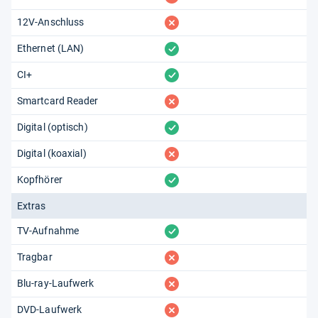
fehlt
12V-Anschluss
vorhanden
Ethernet (LAN)
vorhanden
CI+
fehlt
Smartcard Reader
vorhanden
Digital (optisch)
fehlt
Digital (koaxial)
vorhanden
Kopfhörer
Extras
vorhanden
TV-Aufnahme
fehlt
Tragbar
fehlt
Blu-ray-Laufwerk
fehlt
DVD-Laufwerk