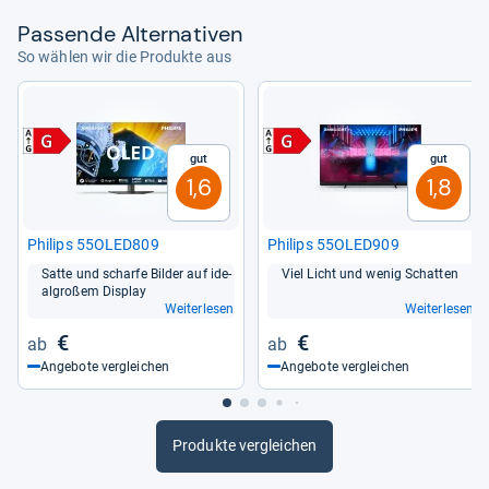
Pas­sende Alter­na­ti­ven
So wählen wir die Produkte aus
Gut
Gut
1,6
1,8
Phi­lips 55OLED809
Phi­lips 55OLED909
Satte und scharfe Bil­der auf ide­
Viel Licht und wenig Schat­ten
al­großem Dis­play
Weiterlesen
Weiterlesen
€
€
Angebote vergleichen
Angebote vergleichen
Produkte vergleichen