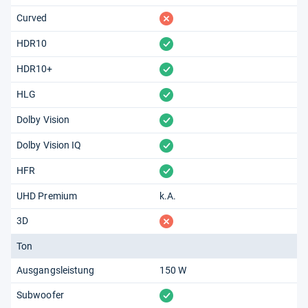
fehlt
Curved
vorhanden
HDR10
vorhanden
HDR10+
vorhanden
HLG
vorhanden
Dolby Vision
vorhanden
Dolby Vision IQ
vorhanden
HFR
UHD Premium
k.A.
fehlt
3D
Ton
Ausgangsleistung
150 W
vorhanden
Subwoofer