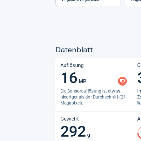
Datenblatt
Auflösung
O
16
MP
Die Sen­sorauf­lö­sung ist etwas
Im
nied­ri­ger als der Durch­schnitt (21
Zo
Mega­pi­xel).
li
Gewicht
A
292
g