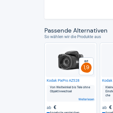
Pas­sende Alter­na­ti­ven
So wählen wir die Produkte aus
Gut
1,9
Kodak Pix­Pro AZ528
Kodak
Von Weit­win­kel bis Tele ohne
Klein
Objek­tiv­wech­sel
Ein­s
che
Weiterlesen
€
€
Angebote vergleichen
Angeb