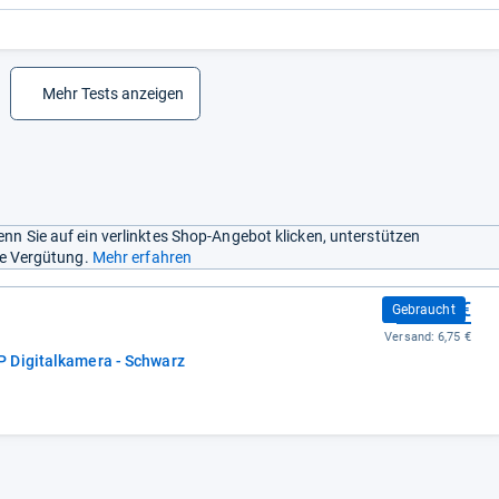
Mehr Tests anzeigen
nn Sie auf ein verlinktes Shop-Angebot klicken, unterstützen
ine Vergütung.
Mehr erfahren
499,88 €
Gebraucht
Versand:
6,75 €
 Digitalkamera - Schwarz