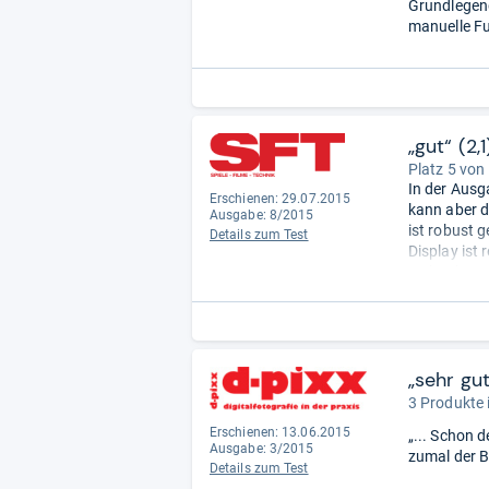
Grundlegend
manuelle Fu
„gut“ (2,1
Platz 5 von
In der Ausg
Erschienen: 29.07.2015
kann aber d
Ausgabe: 8/2015
ist robust 
Details zum Test
Display ist
Weltenbumml
Leider kann 
Ergebnisse 
nach, beson
starken Rau
von „2,1“ un
„sehr gu
3 Produkte 
Erschienen: 13.06.2015
„... Schon 
Ausgabe: 3/2015
zumal der Bil
Details zum Test