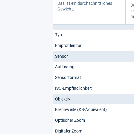
Das ist ein durch­schnitt­li­ches
Da
Gewicht.
im
m
Typ
Empfohlen für
Sensor
Auflösung
Sensorformat
ISO-Empfindlichkeit
Objektiv
Brennweite (KB-Äquivalent)
Optischer Zoom
Digitaler Zoom