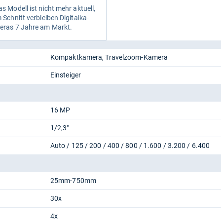
s Modell ist nicht mehr aktu­ell,
 Schnitt ver­blei­ben Digi­tal­ka­
e­ras 7 Jahre am Markt.
Kompaktkamera
Travelzoom-Kamera
Einsteiger
16 MP
1/2,3"
Auto / 125 / 200 / 400 / 800 / 1.600 / 3.200 / 6.400
25mm-750mm
30x
4x