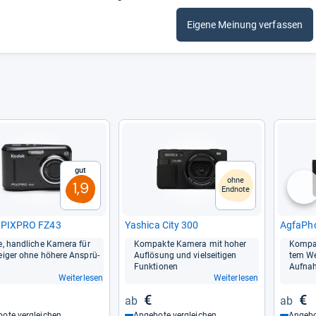
Eigene Meinung verfassen
Gut
ohne
1,9
Endnote
nä
 PIX­PRO FZ43
Yashica City 300
Agfa­Pho
e, hand­li­che Kamera für
Kom­pakte Kamera mit hoher
Kom­pa
tei­ger ohne höhere Ansprü­
Auf­lö­sung und viel­sei­ti­gen
tem Wei
Funk­tio­nen
Auf­nah
Weiterlesen
Weiterlesen
€
€
ote vergleichen
Angebote vergleichen
Angebo