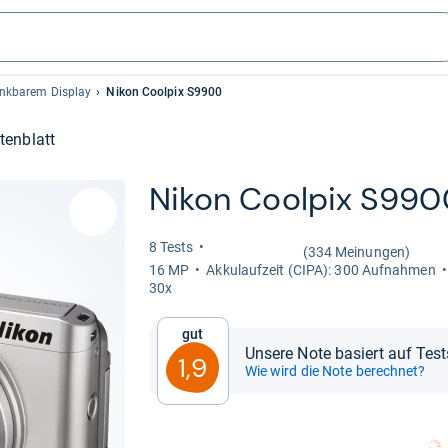
enkbarem Display
Nikon Coolpix S9900
tenblatt
Nikon Cool­pix S990
8 Tests
(334 Meinungen)
16 MP
Akku­lauf­zeit (CIPA): 300 Auf­nah­men
30x
Gut
Unsere Note basiert auf Tes
1,9
Wie wird die Note berechnet?