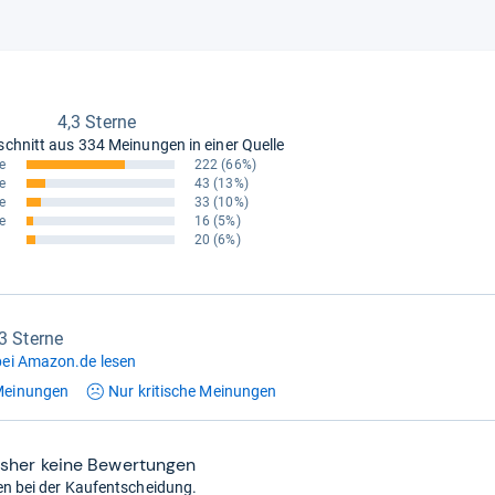
4,3 Sterne
schnitt aus
334 Meinungen in einer Quelle
e
222
(66%)
e
43
(13%)
e
33
(10%)
e
16
(5%)
20
(6%)
,3 Sterne
ei Amazon.de lesen
einungen
Nur kritische
Meinungen
isher keine Bewertungen
en bei der Kaufentscheidung.