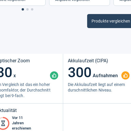
Produkte vergleichen
ptischer Zoom
Akkulaufzeit (CIPA)
30
300
x
Aufnahmen
 Ver­gleich ist das ein hoher
Die Akku­lauf­zeit liegt auf einem
om­fak­tor, der Durch­schnitt
dur­schnitt­li­chen Niveau.
egt bei 9-​fach.
ktualität
Vor 11
Jahren
erschienen