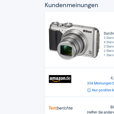
Kun­den­mei­nun­gen
Durch
5 Stern
4 Stern
3 Stern
2 Stern
1 Stern
4
334 Meinungen b
Nur positive
M
B
Helfen Sie ander