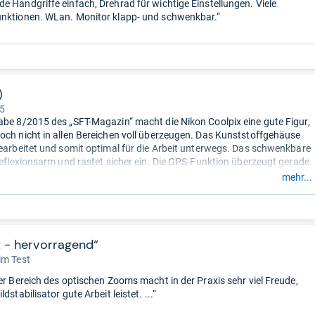
e Handgriffe einfach, Drehrad für wichtige Einstellungen. Viele
nktionen. WLan. Monitor klapp- und schwenkbar.“
)
 5
abe 8/2015 des „SFT-Magazin“ macht die Nikon Coolpix eine gute Figur,
och nicht in allen Bereichen voll überzeugen. Das Kunststoffgehäuse
gearbeitet und somit optimal für die Arbeit unterwegs. Das schwenkbare
 reflexionsarm und rastet sicher ein. Die GPS-Funktion überzeugt gerade
er – sie können so zu jedem Bild ihren Standort erfassen lassen.
mehr...
die Bildqualität nicht begeistern. Bei Tageslicht können sich die
zwar sehen lassen, aber im Gebäudeinneren lässt die Schärfe schnell
ders in den höheren ISO-Bereichen. Schon ab ISO 800 ist mit einem
schen zu rechnen. Deshalb erreicht die Nikon Coolpix nur eine Wertung
d die Note „gut“ und ist somit letzte von fünf Digitalkameras.
t - hervorragend“
im Test
der Bereich des optischen Zooms macht in der Praxis sehr viel Freude,
dstabilisator gute Arbeit leistet. ...“