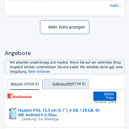
Funkeigenschaften und Akustik; Display-Schutzfolie aufgeklebt;
mehr...
Dual-SIM.
Minus: nicht wasserfest; Kamera-Einheit steht knapp zwei
Millimeter heraus; kein drahtloses Aufladen.“
Mehr Tests anzeigen
Angebote
Wir arbeiten unabhängig und neutral. Wenn Sie auf ein verlinktes Shop-
Angebot klicken, unterstützen Sie uns dabei. Wir erhalten dann ggf. eine
Vergütung.
Mehr erfahren
Gebraucht
Neu
(67,66 €)
(ab 229,00 €)
229,00 €
Bester
Preis
Versand:
0,00 €
Huawei P30, 15,5 cm (6.1"), 6 GB, 128 GB, 40
MP, Android 9.0, Blau
Lieferung: 3-6 Werktage