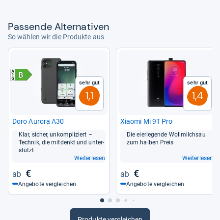
Pas­sende Alter­na­ti­ven
So wählen wir die Produkte aus
Sehr gut
Sehr gut
1,1
1,4
Doro Aurora A30
Xiaomi Mi 9T Pro
Klar, sicher, unkom­pli­ziert –
Die eier­le­gende Woll­milchsau
Tech­nik, die mit­denkt und unter­
zum hal­ben Preis
stützt
Weiterlesen
Weiterlesen
€
€
Angebote vergleichen
Angebote vergleichen
Produkte vergleichen