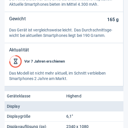
Aktu­elle Smart­pho­nes bie­ten im Mit­tel 4.300 mAh.
Gewicht
165
g
Das Gerät ist ver­gleichs­weise leicht. Das Durch­schnitts­ge­
wicht bei aktu­el­len Smart­pho­nes liegt bei 190 Gramm.
Aktualität
Vor 7 Jahren erschienen
Das Modell ist nicht mehr aktu­ell, im Schnitt ver­blei­ben
Smart­pho­nes 2 Jahre am Markt.
Geräteklasse
Highend
Display
Displaygröße
6,1"
Displayauflösung (px)
2340 x 1080