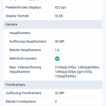
Pixeldichte des Displays
422 ppi
Display-Technik
OLED
Kamera
Hauptkamera
Auflösung Hauptkamera
40 MP
Blende Hauptkamera
1,6
vorhanden
Mehrfach-Kamera
Max. Videoauflösung
2160p@30fps, 1080p@60fps,
Hauptkamera
1080p@30fps (gyro-EIS),
720p@960fps
Frontkamera
Auflösung Frontkamera
32 MP
Blende Frontkamera
2