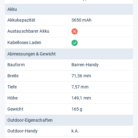
Akku
Akkukapazität
3650 mAh
fehlt
Austauschbarer Akku
vorhanden
Kabelloses Laden
Abmessungen & Gewicht
Bauform
Barren-Handy
Breite
71,36 mm
Tiefe
7,57 mm
Höhe
149,1 mm
Gewicht
165 g
Outdoor-Eigenschaften
Outdoor-Handy
k.A.