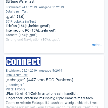
Stiftung Warentest
Erschienen: 24.10.2019
|
Ausgabe: 11/2019
Details zum Test
„gut“ (1,9)
37 Produkte im Test
Telefon (15%): „befriedigend“;
Internet und PC (15%): „sehr gut“;
Kamera (15%): „gut“;
Ortung und Navigation (10%): „gut“;
Musikspieler (5%): „gut“;
mehr...
Handhabung (20%): „gut“;
Stabilität (5%): „sehr gut“;
Akku (15%): „gut“.
Erschienen: 05.04.2019
|
Ausgabe: 5/2019
Details zum Test
„sehr gut“ (447 von 500 Punkten)
„Testsieger“
Platz 1 von 2
„Plus: für ein 6,1-Zoll-Smartphone sehr handlich;
Fingerabdrucksensor im Display; Triple-Kamera mit 3-fach-
Zoom; exzellente Fotoqualität auch bei wenig Licht; intuitives
Betriebssystem mit vielen Extras; sehr gute Akkulaufzeit; gute