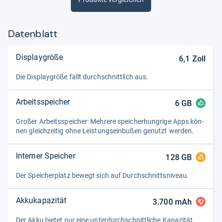
Datenblatt
Displaygröße
6,1
Zoll
Die Dis­play­größe fällt durch­schnitt­lich aus.
Arbeitsspeicher
6
GB
Großer Arbeitsspei­cher: Meh­rere spei­cher­hung­rige Apps kön­
nen gleich­zei­tig ohne Leis­tungs­ein­bu­ßen genutzt wer­den.
Interner Speicher
128
GB
Der Spei­cher­platz bewegt sich auf Durch­schnitts­ni­veau.
Akkukapazität
3.700
mAh
Der Akku bie­tet nur eine unter­durch­schnitt­li­che Kapa­zi­tät.