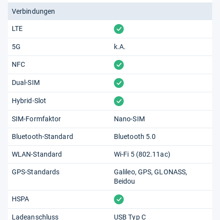
Verbindungen
vorhanden
LTE
5G
k.A.
vorhanden
NFC
vorhanden
Dual-SIM
vorhanden
Hybrid-Slot
SIM-Formfaktor
Nano-SIM
Bluetooth-Standard
Bluetooth 5.0
WLAN-Standard
Wi-Fi 5 (802.11​ac)
GPS-Standards
Galileo
GPS
GLONASS
Beidou
vorhanden
HSPA
Ladeanschluss
USB Typ C