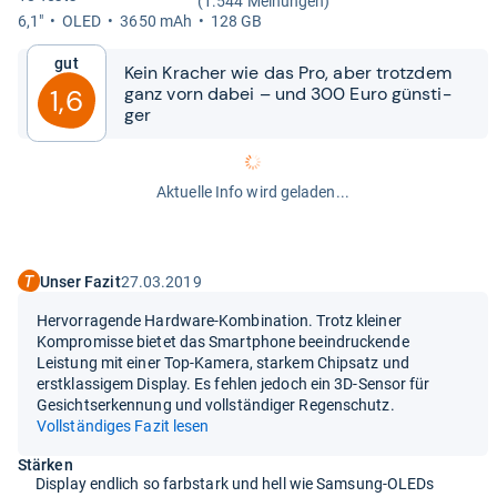
(1.544 Meinungen)
6,1"
OLED
3650 mAh
128 GB
Gut
Kein Kra­cher wie das Pro, aber trotz­dem
ganz vorn dabei – und 300 Euro güns­ti­
1,6
ger
Aktuelle Info wird geladen...
Unser Fazit
27.03.2019
Hervorragende Hardware-Kombination. Trotz kleiner
Kompromisse bietet das Smartphone beeindruckende
Leistung mit einer Top-Kamera, starkem Chipsatz und
erstklassigem Display. Es fehlen jedoch ein 3D-Sensor für
Gesichtserkennung und vollständiger Regenschutz.
Vollständiges Fazit lesen
Stärken
Display endlich so farbstark und hell wie Samsung-OLEDs