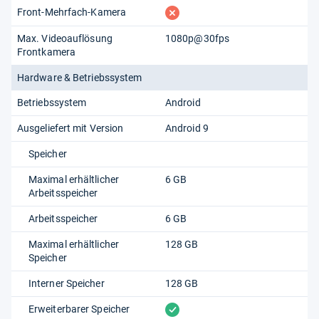
fehlt
Front-Mehrfach-Kamera
Max. Videoauflösung
1080p@30fps
Frontkamera
Hardware & Betriebssystem
Betriebssystem
Android
Ausgeliefert mit Version
Android 9
Speicher
Maximal erhältlicher
6 GB
Arbeitsspeicher
Arbeitsspeicher
6 GB
Maximal erhältlicher
128 GB
Speicher
Interner Speicher
128 GB
vorhanden
Erweiterbarer Speicher