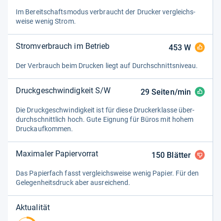
Im Bereit­schafts­mo­dus ver­braucht der Dru­cker ver­gleichs­
weise wenig Strom.
Stromverbrauch im Betrieb
453
W
Der Ver­brauch beim Dru­cken liegt auf Durch­schnitts­ni­veau.
Druckgeschwindigkeit S/W
29
Seiten/min
Die Druck­ge­schwin­dig­keit ist für diese Drucker­klasse über­
durch­schnitt­lich hoch. Gute Eig­nung für Büros mit hohem
Druck­auf­kom­men.
Maximaler Papiervorrat
150
Blätter
Das Papier­fach fasst ver­gleichs­weise wenig Papier. Für den
Gele­gen­heits­druck aber aus­rei­chend.
Aktualität