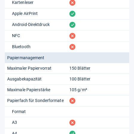
fehlt
Kartenleser
vorhanden
Apple AirPrint
vorhanden
Android-Direktdruck
fehlt
NFC
fehlt
Bluetooth
Papiermanagement
Maximaler Papiervorrat
150 Blätter
Ausgabekapazität
100 Blätter
Maximale Papierstärke
105 g/m²
fehlt
Papierfach für Sonderformate
Format
fehlt
A3
vorhanden
A4