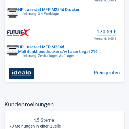
Versand:
3,99 €
HP LaserJet MFP M234d Drucker
Lieferung: 3-4 Werktage
170,59 €
Versand:
0,00 €
HP LaserJet MFP M234d
Multifunktionsdrucker s/w Laser Legal 216 x
356 mm
Lieferung: Zentrallager: Auf Lager
Preis prüfen
Kun­den­mei­nun­gen
4,5 Sterne
170 Meinungen in einer Quelle