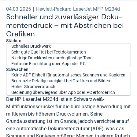
04.03.2025
Hewlett-Packard LaserJet MFP M234d
Schnel­ler und zuver­läs­si­ger Doku­
men­ten­druck – mit Abstri­chen bei
Gra­fi­ken
Stärken
Schnelles Druckwerk
Sehr gute Qualität bei Textdokumenten
Niedrige Druckkosten durch günstige Toner
Einfache Einrichtung über App oder PC
Schwächen
Keine ADF-Einheit für automatisches Scannen und Kopieren
Begrenzte Detailgenauigkeit bei Grafiken und Bildern
Hoher Stromverbrauch
Bedienung überwiegend über App oder PC erforderlich
Der HP LaserJet M234d ist ein Schwarzweiß-
Multifunktionsdrucker für die bürolastige Anwendung mit
mittlerem bis höherem Druckvolumen. Seine
Grundausstattung ist im Grunde, jedoch verzichtet er auf
eine automatische Dokumentenzufuhr (ADF), was das
Scannen und Kopieren größerer Mengen in einem Rutsch