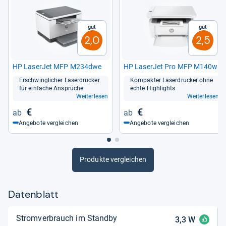
Gut
Gut
2,0
2,5
HP Laser­Jet MFP M234dwe
HP Laser­Jet Pro MFP M140w
Erschwing­li­cher Laser­dru­cker
Kom­pak­ter Laser­dru­cker ohne
für ein­fa­che Ansprü­che
echte High­lights
Weiterlesen
Weiterlesen
€
€
Angebote vergleichen
Angebote vergleichen
Produkte vergleichen
Datenblatt
Stromverbrauch im Standby
3,3
W