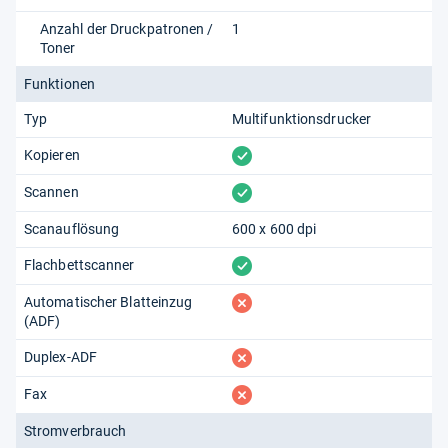
Anzahl der Druckpatronen /
1
Toner
Funktionen
Typ
Multifunktionsdrucker
vorhanden
Kopieren
vorhanden
Scannen
Scanauflösung
600 x 600 dpi
vorhanden
Flachbettscanner
fehlt
Automatischer Blatteinzug
(ADF)
fehlt
Duplex-ADF
fehlt
Fax
Stromverbrauch