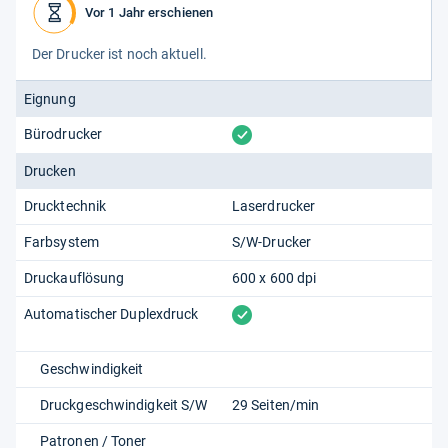
Vor 1 Jahr erschienen
Der Dru­cker ist noch aktu­ell.
Eignung
vorhanden
Bürodrucker
Drucken
Drucktechnik
Laserdrucker
Farbsystem
S/W-Drucker
Druckauflösung
600 x 600 dpi
vorhanden
Automatischer Duplexdruck
Geschwindigkeit
Druckgeschwindigkeit S/W
29 Seiten/min
Patronen / Toner