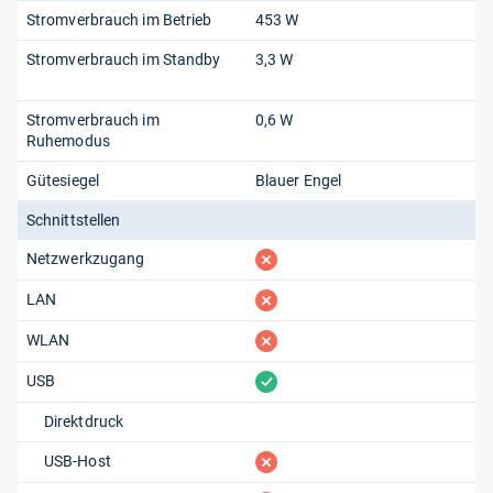
Stromverbrauch im Betrieb
453 W
Stromverbrauch im Standby
3,3 W
Stromverbrauch im
0,6 W
Ruhemodus
Gütesiegel
Blauer Engel
Schnittstellen
fehlt
Netzwerkzugang
fehlt
LAN
fehlt
WLAN
vorhanden
USB
Direktdruck
fehlt
USB-Host