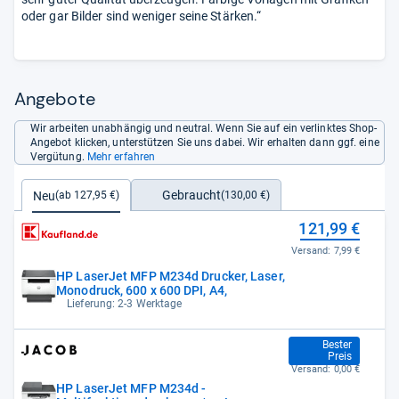
oder gar Bilder sind weniger seine Stärken.“
Angebote
Wir arbeiten unabhängig und neutral. Wenn Sie auf ein verlinktes Shop-
Angebot klicken, unterstützen Sie uns dabei. Wir erhalten dann ggf. eine
Vergütung.
Mehr erfahren
Gebraucht
Neu
(130,00 €)
(ab 127,95 €)
121,99 €
Versand:
7,99 €
HP LaserJet MFP M234d Drucker, Laser,
Monodruck, 600 x 600 DPI, A4,
Lieferung: 2-3 Werktage
127,95 €
Bester
Preis
Versand:
0,00 €
HP LaserJet MFP M234d -