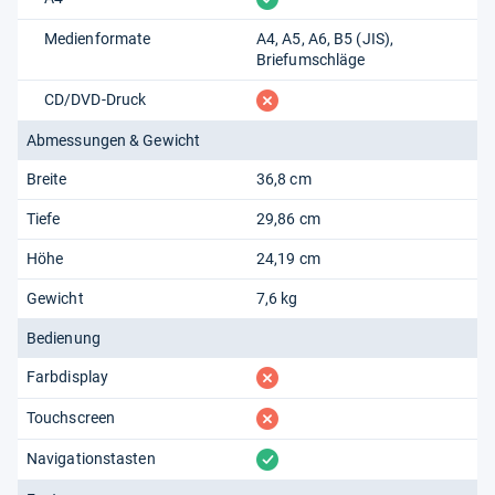
Medienformate
A4, A5, A6, B5 (JIS),
Briefumschläge
fehlt
CD/DVD-Druck
Abmessungen & Gewicht
Breite
36,8 cm
Tiefe
29,86 cm
Höhe
24,19 cm
Gewicht
7,6 kg
Bedienung
fehlt
Farbdisplay
fehlt
Touchscreen
vorhanden
Navigationstasten