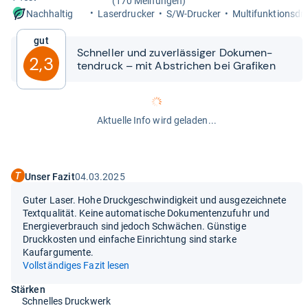
(170 Meinungen)
Laser­dru­cker
S/W-​Dru­cker
Mul­ti­funk­ti­ons­dr
Nachhaltig
Gut
Schnel­ler und zuver­läs­si­ger Doku­men­
2,3
ten­druck – mit Abstri­chen bei Gra­fi­ken
Aktuelle Info wird geladen...
Unser Fazit
04.03.2025
Guter Laser. Hohe Druckgeschwindigkeit und ausgezeichnete
Textqualität. Keine automatische Dokumentenzufuhr und
Energieverbrauch sind jedoch Schwächen. Günstige
Druckkosten und einfache Einrichtung sind starke
Kaufargumente.
Vollständiges Fazit lesen
Stärken
Schnelles Druckwerk