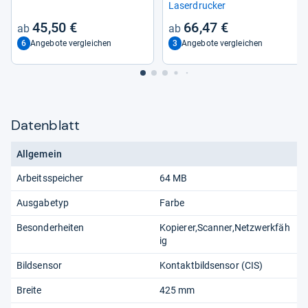
Laser­dru­cker
45,50 €
66,47 €
6
3
Angebote vergleichen
Angebote vergleichen
Datenblatt
Allgemein
Arbeitsspeicher
64 MB
Ausgabetyp
Farbe
Besonderheiten
Kopierer,Scanner,Netzwerkfäh
ig
Bildsensor
Kontaktbildsensor (CIS)
Breite
425 mm