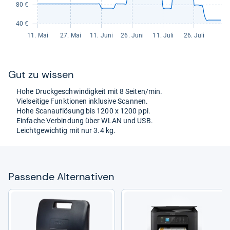
Gut zu wis­sen
Hohe Druck­ge­schwin­dig­keit mit 8 Sei­ten/min.
Viel­sei­tige Funk­tio­nen inklu­sive Scan­nen.
Hohe Scanauf­lö­sung bis 1200 x 1200 ppi.
Ein­fa­che Ver­bin­dung über WLAN und USB.
Leicht­ge­wich­tig mit nur 3.4 kg.
Pas­sende Alter­na­ti­ven