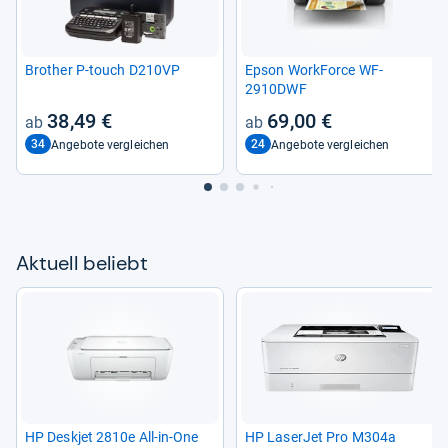
Bro­t­her P-​touch D210VP
Epson Work­Force WF-​
2910DWF
38,49 €
69,00 €
34
24
Angebote vergleichen
Angebote vergleichen
Aktu­ell beliebt
HP Deskjet 2810e All-​in-​One
HP Laser­Jet Pro M304a