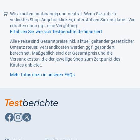
Sternen
mm),A6 (105 x 148 mm)
Wir arbeiten unabhängig und neutral. Wenn Sie auf ein
Unterstützte Scanformate
A4 (210 x 297 mm)
verlinktes Shop-Angebot klicken, unterstützen Sie uns dabei. Wir
erhalten dann ggf. eine Vergütung.
Erfahren Sie, wie sich Testberichte.de finanziert
Alle Preise sind Gesamtpreise inkl. aktuell geltender gesetzlicher
Umsatzsteuer. Versandkosten werden ggf. gesondert
berechnet. Maßgeblich sind der Gesamtpreis und die
Versandkosten, die der jeweilige Shop zum Zeitpunkt des
Kaufes anbietet.
Mehr Infos dazu in unseren FAQs
Auf
Auf
Auf
Facebook
Instagram
X
folgen
folgen
folgen