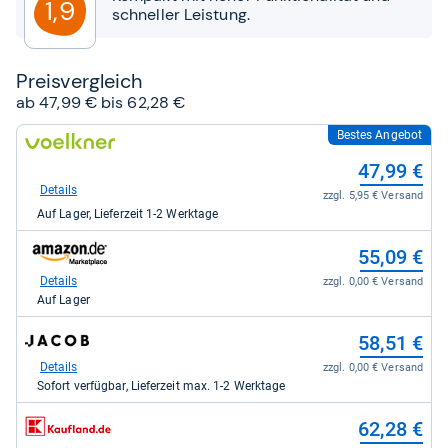
1,9
schneller Leistung.
Preis­ver­gleich
ab 47,99 € bis 62,28 €
Bestes Angebot
zum
Shop:
47,99 €
bei
voelkner.de
Details
zzgl. 5,95 € Versand
für
Auf Lager, Lieferzeit 1-2 Werktage
47,99
kaufen.
zum
55,09 €
Shop:
bei
Details
zzgl. 0,00 € Versand
Amazon.de
Auf Lager
für
55,09
zum
58,51 €
kaufen.
Shop:
bei
Details
zzgl. 0,00 € Versand
Jacob
Sofort verfügbar, Lieferzeit max. 1-2 Werktage
Elektronik
direkt
zum
62,28 €
für
Shop:
58,51