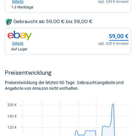
bei
Details
zzgl. 5,95 € Versand
kaufen.
Kaufland
1-3 Werktage
für
62,28
kaufen.
Gebraucht ab 59,00 € bis 59,00 €
zum
59,00 €
Shop:
bei
Details
zzgl. 0,00 € Versand
eBay
Auf Lager
für
59,00
kaufen.
Preis­ent­wick­lung
Preisentwicklung der letzten 90 Tage. Gebrauchtangebote und
Angebote von Amazon nicht enthalten.