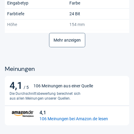
Eingabetyp
Farbe
Farbtiefe
24 Bit
Höhe
154 mm
Konnektivität
Kabellos,USB
Mehr anzeigen
2.0,Bluetooth,Kabel,USB 3.0
Länge
304 mm
Maximale Auflösung
1200 x 1200 DPI
Meinungen
Maßeinheit
Einheit
4,1
4,1
Produktart
All-In-One-Drucker
106 Meinungen aus einer Quelle
/ 5
von
Die Durchschnittsbewertung berechnet sich
Produktlinie
HP DeskJet
5
aus allen Meinungen unserer Quellen.
Sternen
Scanauflösung
1200x1200 DPI
4,1
4,1
Technologie
Inkjet
106 Meinungen bei Amazon.de lesen
von
Unterstützte Druckformate
A5 (148 x 210 mm),A4 (210 x
5
297 mm),B5 (176 x 250