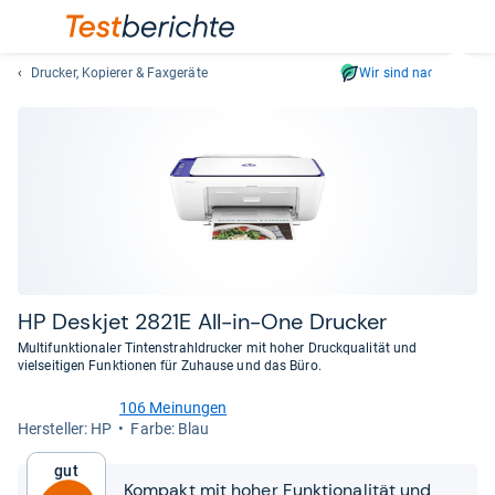
Drucker, Kopierer & Faxgeräte
Wir sind nachhaltig
Suc
Geben
Sie
mindest
drei
Zeichen
ein.
Vorschl
erschei
automat
HP Deskjet 2821E All-​in-​One Dru­cker
und
Multifunktionaler Tintenstrahldrucker mit hoher Druckqualität und
lassen
vielseitigen Funktionen für Zuhause und das Büro.
sich
106 Meinungen
mit
4,1
Her­stel­ler: HP
Farbe: Blau
den
von
Pfeiltas
5
Gut
Sternen
auswähl
Kompakt mit hoher Funktionalität und