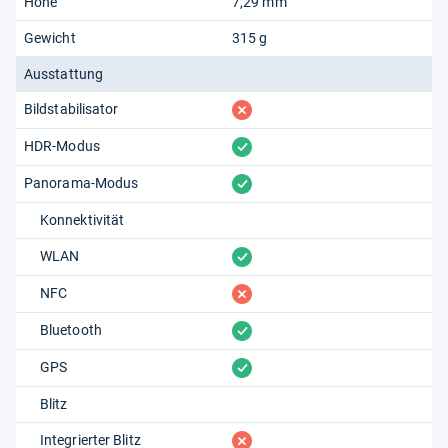
Höhe
7,29 mm
Gewicht
315 g
Ausstattung
fehlt
Bildstabilisator
vorhanden
HDR-Modus
vorhanden
Panorama-Modus
Konnektivität
vorhanden
WLAN
fehlt
NFC
vorhanden
Bluetooth
vorhanden
GPS
Blitz
fehlt
Integrierter Blitz