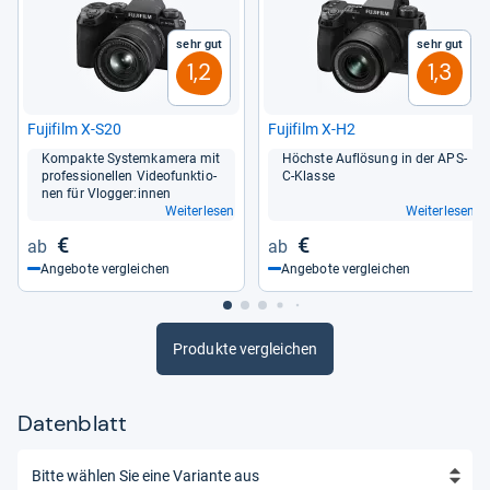
Sehr gut
Sehr gut
1,2
1,3
Fuji­film X-​S20
Fuji­film X-​H2
Kom­pakte Sys­tem­ka­mera mit
Höchste Auf­lö­sung in der APS-​
pro­fes­sio­nel­len Video­funk­tio­
C-​Klasse
nen für Vlog­ger:innen
Weiterlesen
Weiterlesen
€
€
Angebote vergleichen
Angebote vergleichen
Produkte vergleichen
Datenblatt