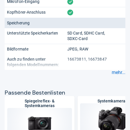
vorhanden
Mikrofon-Eingang
vorhanden
Kopfhörer-Anschluss
Speicherung
Unterstützte Speicherkarten
SD Card
SDHC Card
SDXC-Card
Bildformate
JPEG
RAW
Auch zu finden unter
16673811, 16673847
folgenden Modellnummern:
mehr...
Pas­sende Bes­ten­lis­ten
Spiegelreflex- &
Systemkameras
Systemkameras