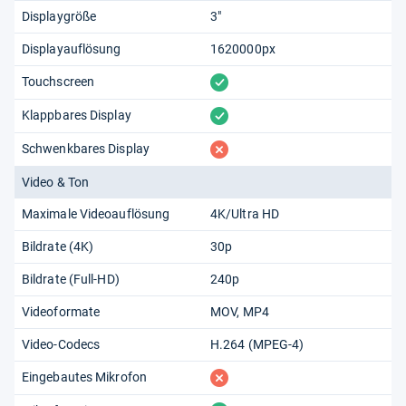
Displaygröße
3"
Displayauflösung
1620000px
vorhanden
Touchscreen
vorhanden
Klappbares Display
fehlt
Schwenkbares Display
Video & Ton
Maximale Videoauflösung
4K/Ultra HD
Bildrate (4K)
30p
Bildrate (Full-HD)
240p
Videoformate
MOV
MP4
Video-Codecs
H.264 (MPEG-4)
fehlt
Eingebautes Mikrofon