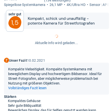
(134 Meinungen)
Spie­gel­lose Sys­tem­ka­mera
26,1 MP
4K/Ultra HD
Sen­sor : APS-
Sehr gut
Kom­pakt, schick und unauf­fäl­lig -​​
1,5
potente Kamera für Street­fo­to­gra­fen
Aktuelle Info wird geladen...
Unser Fazit
10.02.2021
Kompakte Vielseitigkeit. Kompakte Systemkamera mit
beweglichem Display und hochwertigem Bildsensor. Ideal für
Street-Fotografen, aber möglicherweise problematisch bei
Nutzung mit größeren Objektiven.
Vollständiges Fazit lesen
Stärken
Kompaktes Gehäuse
Sehr gute Bildqualität
Bewegliches Display, das für Selfies genutzt werden kann