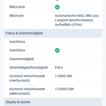
vorhanden
Blitzschuh
Blitzmodi
Automatischer Blitz
Blitz aus
Langzeit-Synchronisation
Aufhellblitz (Fill in)
Fokus & Geschwindigkeit
Autofokus
vorhanden
Autofokus
Geschwindigkeit
Serienbildgeschwindigkeit
8 B/s
Kürzeste Verschlusszeit
1/4000 Sek.
(mechanisch)
Kürzeste Verschlusszeit
1/​32000 Sek.
(elektronisch)
Display & Sucher