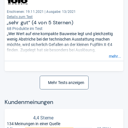
Erschienen: 19.11.2021
|
Ausgabe: 13/2021
Details zum Test
„sehr gut“ (4 von 5 Sternen)
68 Produkte im Test
„Wer Wert auf eine kompakte Bauweise legt und gleichzeitig
wenig Abstriche bei der technischen Ausstattung machen
möchte, wird sicherlich Gefallen an der kleinen Fujifilm X-E4
finden. Zugelegt hat sie besonders bei Auslösung,
Videofunktionen und Geschwindigkeit. Sogar ein nach oben und
mehr...
unten neigbares Display ... Verzichten muss der Käufer
allerdings auf einen Aufklappblitz und den Bildstabilisator im
Gehäuse ...“
Mehr Tests anzeigen
Kun­den­mei­nun­gen
4,4 Sterne
134 Meinungen in einer Quelle