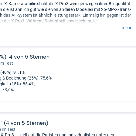
lms X-Kamerafamilie sticht die X-Pro3 weniger wegen ihrer Bildqualität
n die ist ähnlich gut wie die von anderen Modellen mit 26-MP-X-Trans-
h das AF-System ist ähnlich leistungsstark. Einmalig hin gegen ist der
r der X-Pro3. Während Robustheit sowie sehr gute
gsqualität ... beansprucht werden können, lässt die X-Pro3 doch noch
mehr...
Liebe zum Detail erkennen.“
3%); 4 von 5 Sternen
im Test
 (40%): 91,1%;
 & Bedienung (25%): 75,6%;
keit (15%): 85,4%;
: 73,6%.
t“ (4 von 5 Sternen)
 im Test
m X-Pro3 ... zielt auf die Puristen und Individualisten unter den