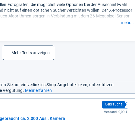
llen Fotografen, die möglichst viele Optionen bei der Ausschnittwahl
d nicht auf einen optischen Sucher verzichten wollen. Der X-Prozessor
euen Algorithmen sorgen in Verbindung mit dem 26-Megapixel-Sensor
e Bildqualität.“
mehr...
Mehr Tests anzeigen
nn Sie auf ein verlinktes Shop-Angebot klicken, unterstützen
ine Vergütung.
Mehr erfahren
1.619,00 €
Gebraucht
Versand:
0,00 €
 gebraucht ca. 2.000 Ausl. Kamera