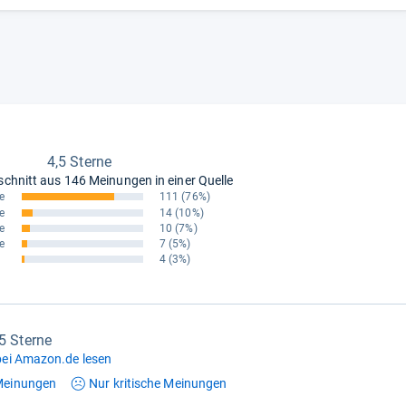
4,5 Sterne
schnitt aus
146 Meinungen in einer Quelle
e
111
(76%)
e
14
(10%)
e
10
(7%)
e
7
(5%)
4
(3%)
,5 Sterne
ei Amazon.de lesen
einungen
Nur kritische
Meinungen