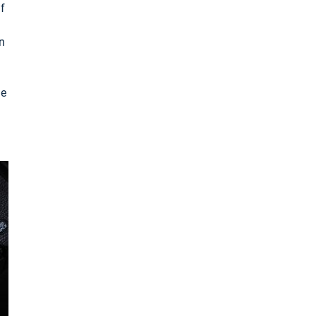
f
n
ge