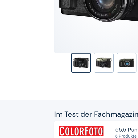
Im Test der Fach­ma­ga­zi
55,5 Pun
6 Produkte 