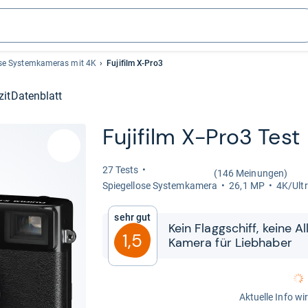
ose Systemkameras mit 4K
Fujifilm X-Pro3
zit
Datenblatt
Fuji­film X-​Pro3 Test
27 Tests
(146 Meinungen)
Spie­gel­lose Sys­tem­ka­mera
26,1 MP
4K/Ult
Sehr gut
Kein Flagg­schiff, keine Al
1,5
Kamera für Lieb­ha­ber
Aktuelle Info wi