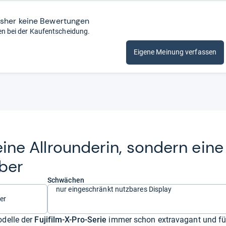
isher keine Bewertungen
en bei der Kaufentscheidung.
Eigene Meinung verfassen
eine All­roun­de­rin, son­dern eine
­ber
Schwächen
nur eingeschränkt nutzbares Display
er
delle der
Fujifilm-X-Pro-Serie
immer schon extravagant und fü