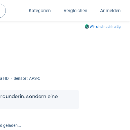
Kategorien
Vergleichen
Anmelden
Suchen
Wir sind nachhaltig
ra HD
Sen­sor : APS-C
l­roun­de­rin, son­dern eine
rd geladen...