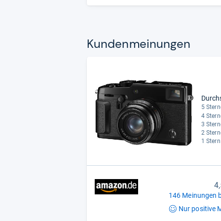
Kun­den­mei­nun­gen
Durch
5 Stern
4 Stern
3 Stern
2 Stern
1 Stern
4
146 Meinungen b
Nur positive
M