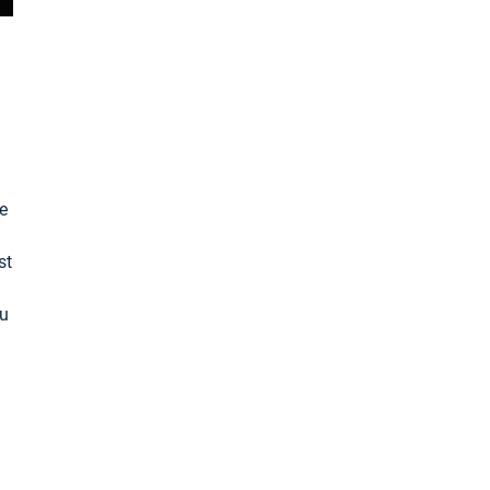
e
st
au