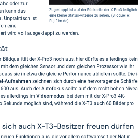
ähe oder zur
Zugeklappt ist auf der Rückseite der X-Pro3 lediglich
en kann das
eine kleine Status-Anzeige zu sehen. (Bildquelle:
. Unpraktisch ist
Fujifilm.de)
rch eine
ert wird voll ausgeklappt zu werden.
tät
Bildqualität der X-Pro3 noch aus, hier dürfte es allerdings kein
 mit dem gleichen Sensor und dem gleichen Prozessor wie ihr
dass sie in etwa die gleiche Performance abliefern sollte. Die i
el-Aufnahmen
zeichnen sich durch eine hervorragende Schärfe
.600 aus. Auch der Autofokus sollte auf dem recht hohen Nive
 es allerdings im
Videomodus
, bei dem mit der X-Pro3 4K-
ro Sekunde möglich sind, während die X-T3 auch 60 Bilder pro
 sich auch X-T3-Besitzer freuen dürfen
ar neuen Funktionen aus, die vor allem softwareseitiger Natur