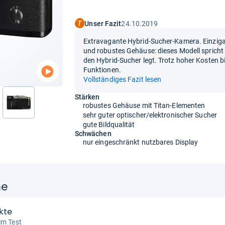
Unser Fazit
24.10.2019
Extravagante Hybrid-Sucher-Kamera. Einzigart
und robustes Gehäuse: dieses Modell spricht ei
den Hybrid-Sucher legt. Trotz hoher Kosten b
Funktionen.
Vollständiges Fazit lesen
Stärken
robustes Gehäuse mit Titan-Elementen
nächste
sehr guter optischer/elektronischer Sucher
gute Bildqualität
Schwächen
nur eingeschränkt nutzbares Display
ne
kte
im Test