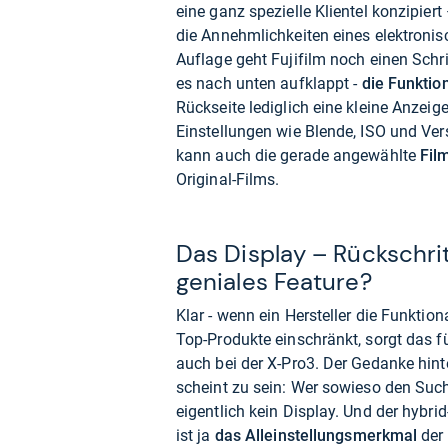
eine ganz spezielle Klientel konzipier
die Annehmlichkeiten eines elektronisc
Auflage geht Fujifilm noch einen Schri
es nach unten aufklappt -
die Funktion
Rückseite lediglich eine kleine Anzeig
Einstellungen wie Blende, ISO und Ve
kann auch die gerade angewählte
Fil
Original-Films.
Das Display – Rückschri
geniales Feature?
Klar - wenn ein Hersteller die Funktiona
Top-Produkte einschränkt, sorgt das f
auch bei der X-Pro3. Der Gedanke hint
scheint zu sein: Wer sowieso den Such
eigentlich kein Display. Und der hybri
ist ja
das Alleinstellungsmerkmal
der 