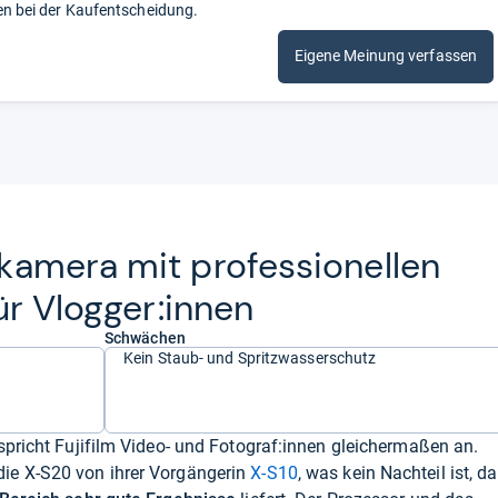
en bei der Kaufentscheidung.
Eigene Meinung verfassen
a­mera mit pro­fes­sio­nel­len
ür Vlog­ger:innen
Schwächen
Kein Staub- und Spritzwasserschutz
spricht Fujifilm Video- und Fotograf:innen gleichermaßen an.
ie X-S20 von ihrer Vorgängerin
X-S10
, was kein Nachteil ist, da