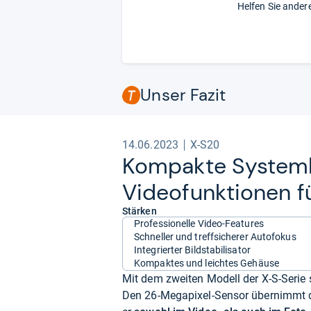
Helfen Sie ander
Unser Fazit
14.06.2023
X-S20
Kom­pakte Sys­tem­k
Video­funk­tio­nen f
Stärken
Professionelle Video-Features
Schneller und treffsicherer Autofokus
Integrierter Bildstabilisator
Kompaktes und leichtes Gehäuse
Mit dem zweiten Modell der X-S-Serie 
Den 26-Megapixel-Sensor übernimmt d