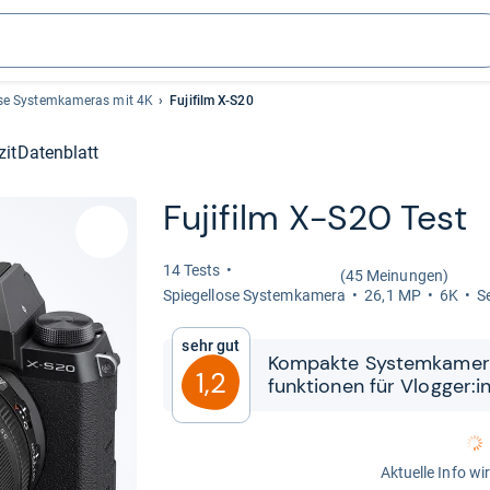
ose Systemkameras mit 4K
Fujifilm X-S20
zit
Datenblatt
Fuji­film X-​S20 Test
14 Tests
(45 Meinungen)
Spie­gel­lose Sys­tem­ka­mera
26,1 MP
6K
S
Sehr gut
Kom­pakte Sys­tem­ka­mera
1,2
funk­tio­nen für Vlog­ger:
Aktuelle Info wi