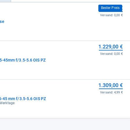
1.149,00 €
Bester Preis
Versand:
0,00 €
use
1.229,00 €
Versand:
0,00 €
15-45mm f/3.5-5.6 OIS PZ
1.309,00 €
Versand:
4,99 €
5-45 mm f/3.5-5.6 OIS PZ
3 Werktage