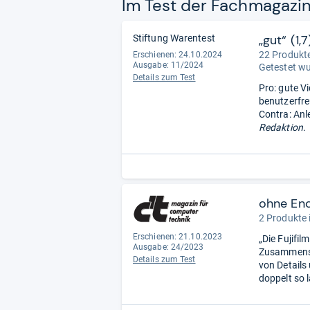
Im Test der Fach­ma­ga­zi
„gut“ (1,7
Stiftung Warentest
22 Produkte
Erschienen: 24.10.2024
Ausgabe: 11/2024
Getestet w
Details zum Test
Pro: gute Vi
benutzerfre
Contra: Anl
Redaktion.
ohne En
2 Produkte 
Erschienen: 21.10.2023
„Die Fujifi
Ausgabe: 24/2023
Zusammenspi
Details zum Test
von Details
doppelt so 