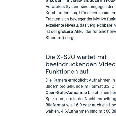
er
sowohl im Video- als auch im Foto
Autofokus-System sind hingegen den 
Kombination sorgt für einen
schneller
Tracken sich bewegender Motive funktio
exzellente Niveau, das vergleichbare 
ist der
größere Akku
, der für eine h
Standard) sorgt.
Die X-S20 wartet mit
beeindruckenden Video
Funktionen auf
Die Kamera ermöglicht Aufnahmen in 
Bildern pro Sekunde im Format 3:2. D
Open-Gate-Aufnahme
bietet einen b
Spielraum, um in der Nachbearbeitun
Bildformat wie 16:9 oder auch ein Ho
wählen. 4K-Aufnahmen sind mit 60 Bi