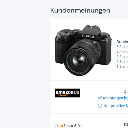
Kun­den­mei­nun­gen
Durch
5 Stern
4 Stern
3 Stern
2 Stern
1 Stern
4
45 Meinungen be
Nur positive
M
B