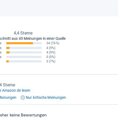
4,4 Sterne
schnitt aus
45 Meinungen in einer Quelle
e
34
(76%)
e
4
(9%)
e
4
(9%)
e
0
(0%)
3
(7%)
,4 Sterne
i Amazon.de lesen
einungen
Nur kritische
Meinungen
isher keine Bewertungen