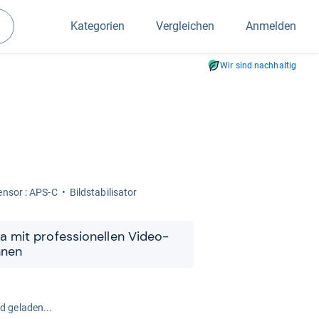
Kategorien
Vergleichen
Anmelden
Suchen
Wir sind nachhaltig
en­sor : APS-C
Bild­sta­bi­li­sa­tor
 mit pro­fes­sio­nel­len Video­
innen
rd geladen...