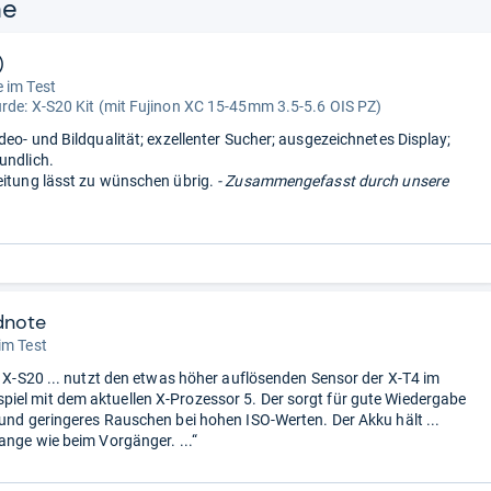
ne
)
 im Test
urde:
X-S20 Kit (mit Fujinon XC 15-45mm 3.5-5.6 OIS PZ)
deo- und Bildqualität; exzellenter Sucher; ausgezeichnetes Display;
undlich.
eitung lässt zu wünschen übrig.
- Zusammengefasst durch unsere
dnote
im Test
lm X-S20 ... nutzt den etwas höher auflösenden Sensor der X-T4 im
el mit dem aktuellen X-Prozessor 5. Der sorgt für gute Wiedergabe
 und geringeres Rauschen bei hohen ISO-Werten. Der Akku hält ...
lange wie beim Vorgänger. ...“