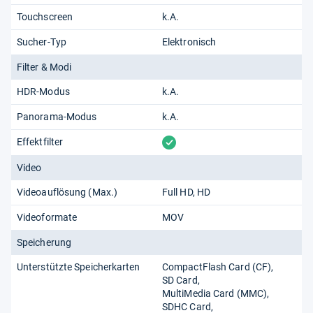
Touchscreen
k.A.
Sucher-Typ
Elektronisch
Filter & Modi
HDR-Modus
k.A.
Panorama-Modus
k.A.
vorhanden
Effektfilter
Video
Videoauflösung (Max.)
Full HD
HD
Videoformate
MOV
Speicherung
Unterstützte Speicherkarten
CompactFlash Card (CF)
SD Card
MultiMedia Card (MMC)
SDHC Card