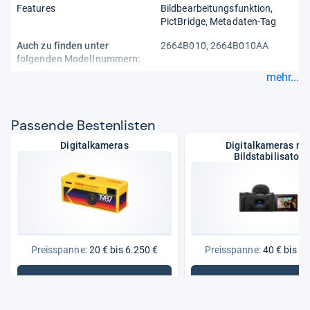
Features
Bildbearbeitungsfunktion
PictBridge
Metadaten-Tag
Auch zu finden unter
2664B010, 2664B010AA
folgenden Modellnummern:
mehr...
Pas­sende Bes­ten­lis­ten
Digitalkameras
Digitalkameras mi
Bildstabilisator
Preisspanne:
20 € bis 6.250 €
Preisspanne:
40 € bis 3.
Zur Bestenliste
Zur Bestenliste
: Digitalkameras
: Digitalk