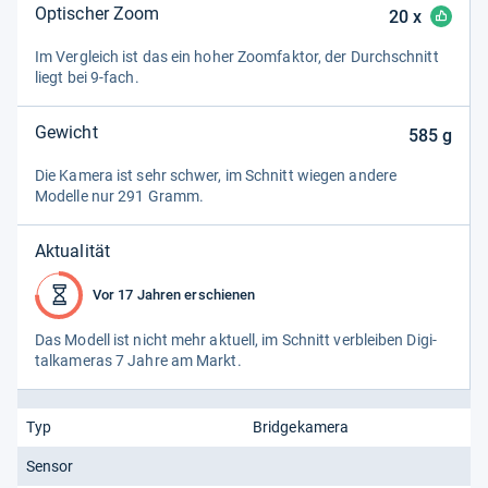
Optischer Zoom
20
x
Im Ver­gleich ist das ein hoher Zoom­fak­tor, der Durch­schnitt
liegt bei 9-​fach.
Gewicht
585
g
Die Kamera ist sehr schwer, im Schnitt wie­gen andere
Modelle nur 291 Gramm.
Aktualität
Vor 17 Jahren erschienen
Das Modell ist nicht mehr aktu­ell, im Schnitt ver­blei­ben Digi­
tal­ka­me­ras 7 Jahre am Markt.
Typ
Bridgekamera
Sensor