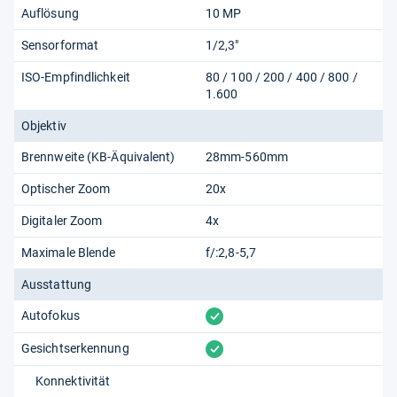
Auflösung
10 MP
Sensorformat
1/2,3"
ISO-Empfindlichkeit
80 / 100 / 200 / 400 / 800 /
1.600
Objektiv
Brennweite (KB-Äquivalent)
28mm-560mm
Optischer Zoom
20x
Digitaler Zoom
4x
Maximale Blende
f/:2,8-5,7
Ausstattung
vorhanden
Autofokus
vorhanden
Gesichtserkennung
Konnektivität