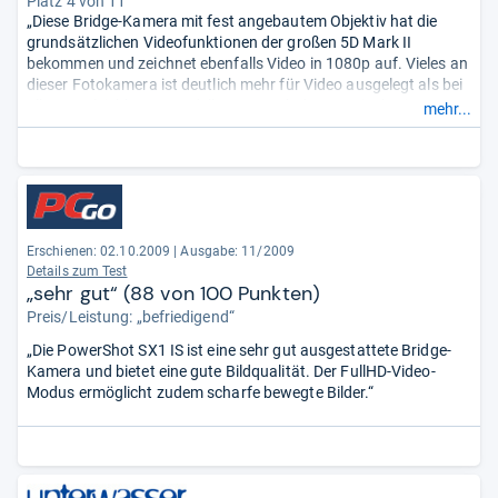
Platz 4 von 11
„Diese Bridge-Kamera mit fest angebautem Objektiv hat die
grundsätzlichen Videofunktionen der großen 5D Mark II
bekommen und zeichnet ebenfalls Video in 1080p auf. Vieles an
dieser Fotokamera ist deutlich mehr für Video ausgelegt als bei
allen vergleichbaren Modellen, so auch das LC-Display im 16:9-
mehr...
Format oder das eingebaute Stereomikrofon.“
Erschienen: 02.10.2009
|
Ausgabe: 11/2009
Details zum Test
„sehr gut“ (88 von 100 Punkten)
Preis/Leistung: „befriedigend“
„Die PowerShot SX1 IS ist eine sehr gut ausgestattete Bridge-
Kamera und bietet eine gute Bildqualität. Der FullHD-Video-
Modus ermöglicht zudem scharfe bewegte Bilder.“