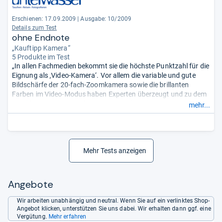
Erschienen: 17.09.2009
|
Ausgabe: 10/2009
Details zum Test
ohne Endnote
„Kauftipp Kamera“
5 Produkte im Test
„In allen Fachmedien bekommt sie die höchste Punktzahl für die
Eignung als ‚Video-Kamera‘. Vor allem die variable und gute
Bildschärfe der 20-fach-Zoomkamera sowie die brillanten
Farben im Video-Modus haben Experten überzeugt und zu dem
Urteil kommen lassen, dass sie eine ‚echte Alternative‘ zu einem
mehr...
echten Camcorder in dieser Preisklasse ist.“
Mehr Tests anzeigen
Angebote
Wir arbeiten unabhängig und neutral. Wenn Sie auf ein verlinktes Shop-
Angebot klicken, unterstützen Sie uns dabei. Wir erhalten dann ggf. eine
Vergütung.
Mehr erfahren