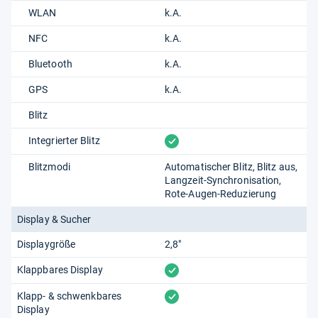
WLAN
k.A.
NFC
k.A.
Bluetooth
k.A.
GPS
k.A.
Blitz
vorhanden
Integrierter Blitz
Blitzmodi
Automatischer Blitz
Blitz aus
Langzeit-Synchronisation
Rote-Augen-Reduzierung
Display & Sucher
Displaygröße
2,8"
vorhanden
Klappbares Display
vorhanden
Klapp- & schwenkbares
Display