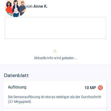
von
Anne K.
Aktuelle Info wird geladen...
Datenblatt
Auflösung
10
MP
Die Sen­sorauf­lö­sung ist etwas nied­ri­ger als der Durch­schnitt
(21 Mega­pi­xel).