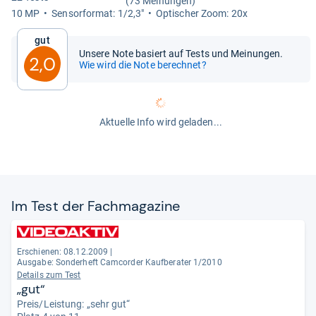
(73 Meinungen)
10 MP
Sen­sor­for­mat: 1/2,3"
Opti­scher Zoom: 20x
Gut
Unsere Note basiert auf Tests und Meinungen.
2,0
Wie wird die Note berechnet?
Aktuelle Info wird geladen...
Im Test der Fach­ma­ga­zine
Erschienen: 08.12.2009
|
Ausgabe: Sonderheft Camcorder Kaufberater 1/2010
Details zum Test
„gut“
Preis/Leistung: „sehr gut“