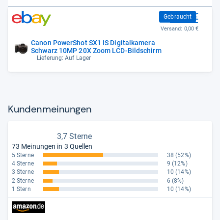
59,95 €
Gebraucht
Versand:
0,00 €
Canon PowerShot SX1 IS Digitalkamera
Schwarz 10MP 20X Zoom LCD-Bildschirm
Lieferung: Auf Lager
Kun­den­mei­nun­gen
3,7 Sterne
73 Meinungen in 3 Quellen
5 Sterne
38
(52%)
4 Sterne
9
(12%)
3 Sterne
10
(14%)
2 Sterne
6
(8%)
1 Stern
10
(14%)