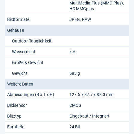
MultiMedia-Plus (MMC-Plus)
HC MMCplus
Bildformate
JPEG
RAW
Gehäuse
Outdoor-Tauglichkeit
Wasserdicht
k.A.
Größe & Gewicht
Gewicht
585 g
Weitere Daten
Abmessungen (B x T x H)
127.5 x 87.7 x 88.3 mm
Bildsensor
CMOS
Blitztyp
Eingebaut / Integriert
Farbtiefe
24 Bit