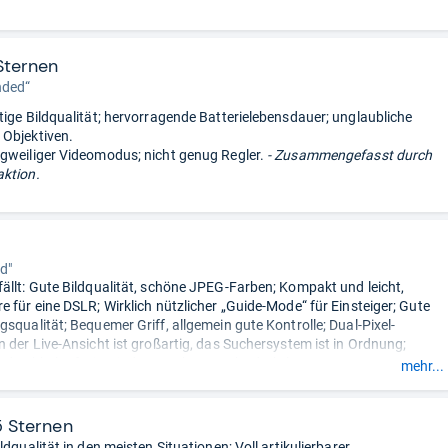
Sternen
ded“
tige Bildqualität; hervorragende Batterielebensdauer; unglaubliche
Objektiven.
gweiliger Videomodus; nicht genug Regler.
- Zusammengefasst durch
ktion.
rd"
ällt: Gute Bildqualität, schöne JPEG-Farben; Kompakt und leicht,
e für eine DSLR; Wirklich nützlicher „Guide-Mode“ für Einsteiger; Gute
gsqualität; Bequemer Griff, allgemein gute Kontrolle; Dual-Pixel-
n der Live-Ansicht ist großartig, das Suchersystem ist in Ordnung;
de Akkulaufzeit mit dem Sucher; Starke drahtlose
mehr...
ätsoptionen.
t gefällt: Der Sucher kann für einige Benutzer zu klein sein; Die
 ist nur „okay“ in der Live-Ansicht; Kein USB-Laden; Die Videoqualität
5 Sternen
eeindruckend; Keine in der Kamera RAW-Verarbeitung
ldqualität in den meisten Situationen; Voll artikulierbarer,