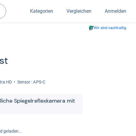
Kategorien
Vergleichen
Anmelden
Suchen
Wir sind nachhaltig
st
tra HD
Sen­sor : APS-C
­li­che Spie­gel­re­flex­ka­mera mit
rd geladen...