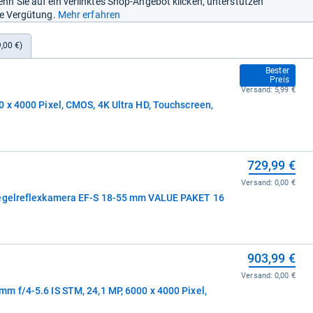
nn Sie auf ein verlinktes Shop-Angebot klicken, unterstützen
ine Vergütung.
Mehr erfahren
,00 €)
714,00 €
Bester
Preis
Versand:
5,99 €
 x 4000 Pixel, CMOS, 4K Ultra HD, Touchscreen,
729,99 €
Versand:
0,00 €
iegelreflexkamera EF-S 18-55 mm VALUE PAKET 16
903,99 €
Versand:
0,00 €
m f/4-5.6 IS STM, 24,1 MP, 6000 x 4000 Pixel,