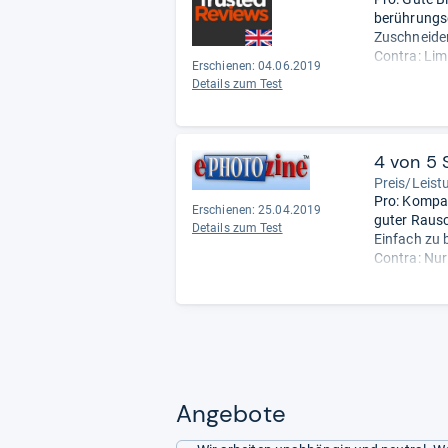
...
- Zusamm
berührungs
Zuschneiden
Contra: Lim
Erschienen: 04.06.2019
Video-Aussch
Details zum Test
Redaktion.
4 von 5 
Preis/Leist
Pro: Kompak
Erschienen: 25.04.2019
guter Raus
Details zum Test
Einfach zu
Contra: Nu
Langsame S
integrierte
Kontrollen s
- Zusammen
Angebote