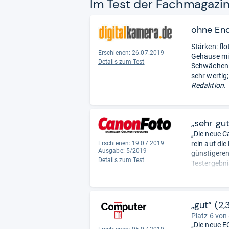
Im Test der Fach­ma­ga­zi
ohne En
Stärken: fl
Erschienen: 26.07.2019
Gehäuse mit
Details zum Test
Schwächen: 
sehr wertig;
Redaktion.
„sehr gu
„Die neue C
Erschienen: 19.07.2019
rein auf di
Ausgabe: 5/2019
günstigeren
Details zum Test
Testergebni
... Für das
Hersteller f
„gut“ (2,
Platz 6 von
„Die neue EO