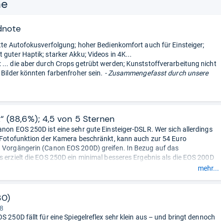
ne
dnote
otte Autofokusverfolgung; hoher Bedienkomfort auch für Einsteiger;
 guter Haptik; starker Akku; Videos in 4K...
... die aber durch Crops getrübt werden; Kunststoffverarbeitung nicht
 Bilder könnten farbenfroher sein.
- Zusammengefasst durch unsere
t“ (88,6%); 4,5 von 5 Sternen
anon EOS 250D ist eine sehr gute Einsteiger-DSLR. Wer sich allerdings
e Fotofunktion der Kamera beschränkt, kann auch zur 54 Euro
 Vorgängerin (Canon EOS 200D) greifen. In Bezug auf das
s erzielt die EOS 250D ein minimal besseres Ergebnis als die EOS 200D
 EOS-System spricht das riesige Objektivangebot von Canon und anderer
mehr...
ür das Canon-EF-Bajonett. ...“
30)
 8
S 250D fällt für eine Spiegelreflex sehr klein aus – und bringt dennoch