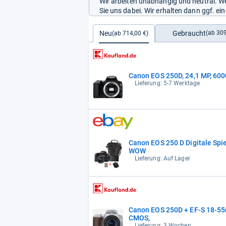
Wir arbeiten unabhängig und neutral. We
Sie uns dabei. Wir erhalten dann ggf. e
Gebraucht
Neu
(ab 309
(ab 714,00 €)
Canon EOS 250D, 24,1 MP, 6000
Lieferung: 5-7 Werktage
Canon EOS 250 D Digitale Sp
WOW
Lieferung: Auf Lager
Canon EOS 250D + EF-S 18-55m
CMOS,
Lieferung: 3 Wochen