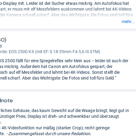
p-Display mit. Leider ist der Sucher etwas mickrig. Am Autofokus hat
rt, er muss mit elf Messfeldern auskommen und lahmt bei 4K-Videos.
 die Kamera schnell scharf. Aber das Wichtigste: Die Fotos sind toll fürs
mehr...
30)
 8
urde:
EOS 250D Kit (mit EF-S 18-55mm F4-5,6 IS STM)
S 250D fällt für eine Spiegelreflex sehr klein aus – leider ist auch der
as mickrig. Außerdem hat Canon am Autofokus gespart, der
ich auf elf Messfelder und lahmt bei 4K-Videos. Sonst stellt die
ll scharf. Aber das Wichtigste: Die Fotos sind toll fürs Geld.“
dnote
erliches Gehäuse, das kaum Gewicht auf die Waage bringt; liegt gut in
ünstiger Preis; Display ist dreh- und schwenkbar und überzeugt
.
4K-Videofunktion nur mäßig (starker Crop); recht geringe
te.
- Zusammengefasst durch unsere Redaktion.