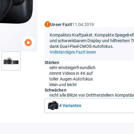
Unser Fazit
11.04.2019
Kompaktes Kraftpaket. Kompakte Spiegelref
und schwenkbarem Display und hilfreichen Tip
dank Dual-Pixel-CMOS-Autofokus.
Vollständiges Fazit lesen
Stärken
nächste
sehr einsteigerfreundlich
nimmt Videos in 4K auf
toller Augen-Autofokus
klein und leicht
Schwächen
nicht alle Blitze von Drittherstellern kompatib
4 Varianten