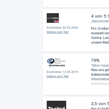
4 von 5 
„Recommen
Erschienen: 03.02.2020
Pro: Großar
Details zum Test
Auswahl an 
Contra: Lan
unsere Reda
79%
"Silver Awa
Was uns gef
Erschienen: 12.06.2019
insbesonder
Details zum Test
Verarbeitun
Autofokus i
Hervorragen
Konnektivit
Was uns nich
Akkulaufzeit
3,5 von 
ist nicht b
Pro: Gute Bi