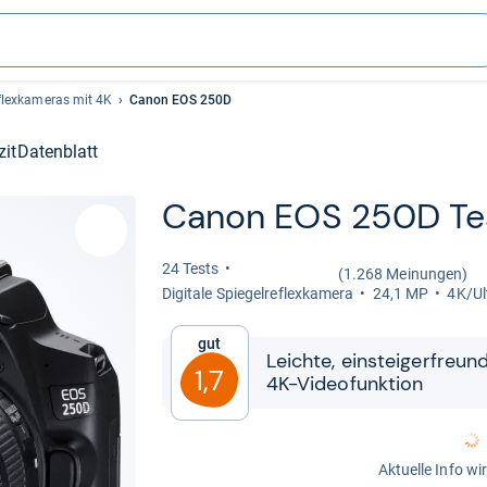
flexkameras mit 4K
Canon EOS 250D
zit
Datenblatt
Canon EOS 250D Te
24 Tests
(1.268 Meinungen)
Digi­tale Spie­gel­re­flex­ka­mera
24,1 MP
4K/Ul
Gut
Leichte, ein­stei­ger­freund
1,7
4K-​​Video­funk­tion
Aktuelle Info wi