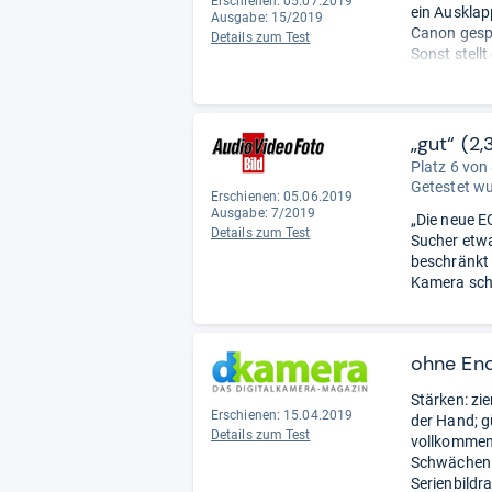
Erschienen: 05.07.2019
ein Ausklap
Ausgabe: 15/2019
Canon gespa
Details zum Test
Sonst stellt
Geld.“
„gut“ (2,
Platz 6 von
Getestet w
Erschienen: 05.06.2019
Ausgabe: 7/2019
„Die neue EO
Details zum Test
Sucher etw
beschränkt s
Kamera schne
ohne En
Stärken: zi
Erschienen: 15.04.2019
der Hand; g
Details zum Test
vollkommen
Schwächen: 
Serienbildra