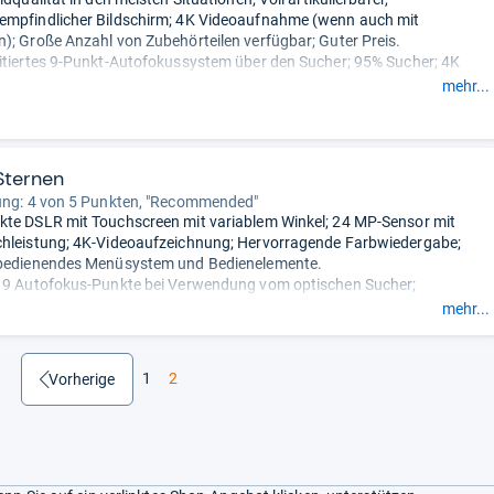
engefasst durch unsere Redaktion.
empfindlicher Bildschirm; 4K Videoaufnahme (wenn auch mit
); Große Anzahl von Zubehörteilen verfügbar; Guter Preis.
itiertes 9-Punkt-Autofokussystem über den Sucher; 95% Sucher; 4K
nitt; Kit-Objektiv nicht gut.
- Zusammengefasst durch unsere
mehr...
Sternen
ung: 4 von 5 Punkten, "Recommended"
te DSLR mit Touchscreen mit variablem Winkel; 24 MP-Sensor mit
chleistung; 4K-Videoaufzeichnung; Hervorragende Farbwiedergabe;
 bedienendes Menüsystem und Bedienelemente.
r 9 Autofokus-Punkte bei Verwendung vom optischen Sucher;
erienaufnahmen im Vergleich zu spiegellosen Kameras; Kein
mehr...
r Panoramamodus vorhanden; Könnte ein schnellerer Zugriff auf die
ein.
gefasst durch unsere Redaktion.
1
2
zurück
Vorherige