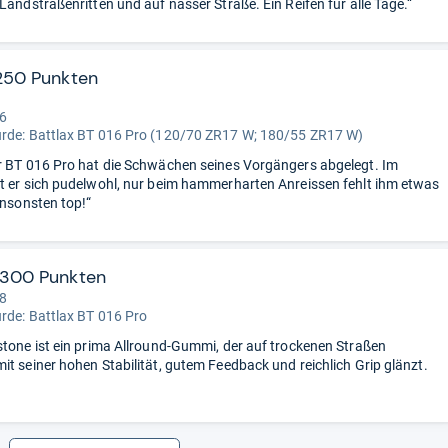
Landstraßenritten und auf nasser Straße. Ein Reifen für alle Tage.“
250 Punkten
“
 6
urde:
Battlax BT 016 Pro (120/70 ZR17 W; 180/55 ZR17 W)
r BT 016 Pro hat die Schwächen seines Vorgängers abgelegt. Im
t er sich pudelwohl, nur beim hammerharten Anreissen fehlt ihm etwas
Ansonsten top!“
 300 Punkten
 8
urde:
Battlax BT 016 Pro
stone ist ein prima Allround-Gummi, der auf trockenen Straßen
it seiner hohen Stabilität, gutem Feedback und reichlich Grip glänzt.