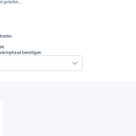
rd geladen...
trecke
ise
fwärmphase benötigen