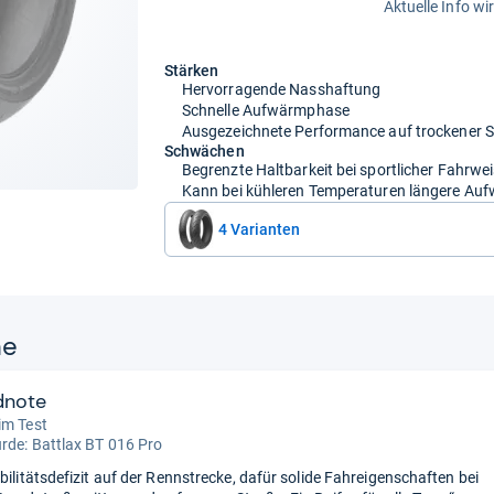
Aktuelle Info wi
Stärken
Hervorragende Nasshaftung
Schnelle Aufwärmphase
Ausgezeichnete Performance auf trockener S
Schwächen
Begrenzte Haltbarkeit bei sportlicher Fahrwe
Kann bei kühleren Temperaturen längere Au
4 Varianten
ne
dnote
im Test
urde:
Battlax BT 016 Pro
bilitätsdefizit auf der Rennstrecke, dafür solide Fahreigenschaften bei