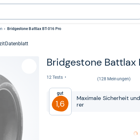
en
Bridgestone Battlax BT-016 Pro
zit
Datenblatt
Bridge­stone Batt­lax
12 Tests
(128 Meinungen)
Gut
Maxi­male Sicher­heit und
1,6
rer