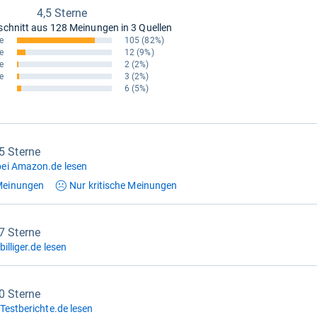
4,5 Sterne
schnitt aus
128 Meinungen in 3 Quellen
e
105
(82%)
e
12
(9%)
e
2
(2%)
e
3
(2%)
6
(5%)
,5 Sterne
ei Amazon.de lesen
einungen
Nur kritische
Meinungen
,7 Sterne
illiger.de lesen
,0 Sterne
Testberichte.de lesen