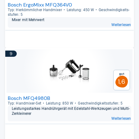
Bosch ErgoMixx MFQ364V0
Typ: Her­kömm­li­cher Hand­mi­xer
Leis­tung: 450 W
Geschwin­dig­keits­
stu­fen: 5
Mixer mit Mehr­wert
Weiterlesen
9
Gut
1,6
Bosch MFQ4980B
Typ: Hand­mi­xer-​Set
Leis­tung: 850 W
Geschwin­dig­keits­stu­fen: 5
Leis­tungs­star­kes Handrühr­ge­rät mit Edel­stahl-​Werk­zeu­gen und Multi-​
Zer­klei­ne­rer
Weiterlesen