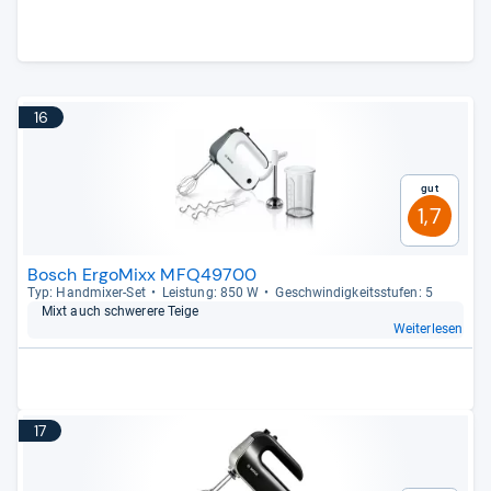
16
Gut
1,7
Bosch ErgoMixx MFQ49700
Typ: Hand­mi­xer-​Set
Leis­tung: 850 W
Geschwin­dig­keits­stu­fen: 5
Mixt auch schwe­rere Teige
Weiterlesen
17