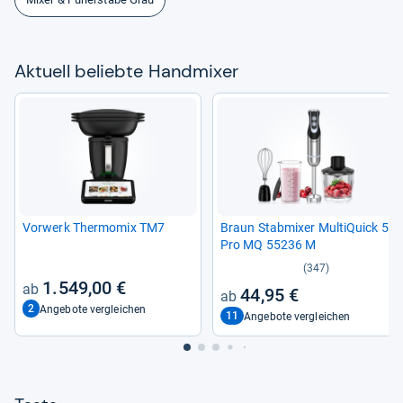
Aktu­ell beliebte Hand­mi­xer
Vor­werk Ther­mo­mix TM7
Braun Stab­mi­xer Mul­ti­Quick 5
Pro MQ 55236 M
(347)
1.549,00 €
44,95 €
2
Angebote vergleichen
11
Angebote vergleichen