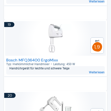
Weiterlesen
19
Gut
1,9
Bosch MFQ36400 ErgoMixx
Typ: Her­kömm­li­cher Hand­mi­xer
Leis­tung: 450 W
Handrühr­ge­rät für leichte und schwere Teige
Weiterlesen
20