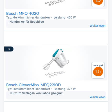
Bosch MFQ 4020
Typ: Her­kömm­li­cher Hand­mi­xer
Leis­tung: 450 W
Hand­mi­xer für Gedul­dige
Weiterlesen
6
Sehr gut
1,5
Bosch CleverMixx MFQ2210D
Typ: Her­kömm­li­cher Hand­mi­xer
Leis­tung: 375 W
Nur zum Schla­gen von Sahne geeig­net
Weiterlesen