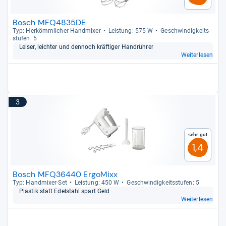
Bosch MFQ4835DE
Typ: Her­kömm­li­cher Hand­mi­xer
Leis­tung: 575 W
Geschwin­dig­keits­
stu­fen: 5
Lei­ser, leich­ter und den­noch kräf­ti­ger Handrüh­rer
Weiterlesen
3
Sehr gut
1,4
Bosch MFQ36440 ErgoMixx
Typ: Hand­mi­xer-​Set
Leis­tung: 450 W
Geschwin­dig­keits­stu­fen: 5
Plas­tik statt Edel­stahl spart Geld
Weiterlesen