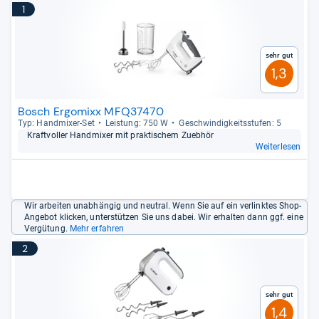
1
Sehr gut
1,3
Bosch Ergomixx MFQ37470
Typ: Hand­mi­xer-​Set
Leis­tung: 750 W
Geschwin­dig­keits­stu­fen: 5
Kraft­vol­ler Hand­mi­xer mit prak­ti­schem Zueb­hör
Weiterlesen
Wir arbeiten unabhängig und neutral. Wenn Sie auf ein verlinktes Shop-
Angebot klicken, unterstützen Sie uns dabei. Wir erhalten dann ggf. eine
Vergütung.
Mehr erfahren
2
Sehr gut
1,4