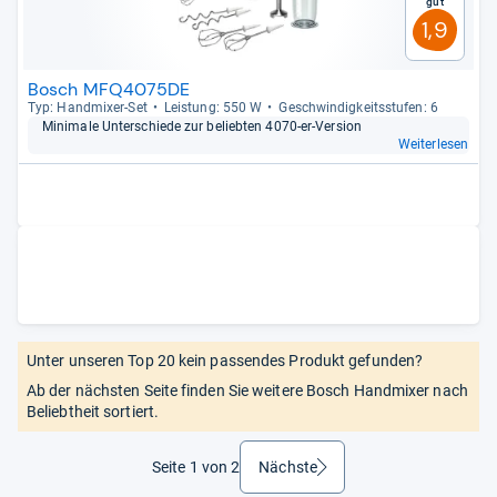
Gut
1,9
Bosch MFQ4075DE
Typ: Hand­mi­xer-​Set
Leis­tung: 550 W
Geschwin­dig­keits­stu­fen: 6
Mini­male Unter­schiede zur belieb­ten 4070-​er-​Ver­sion
Weiterlesen
Unter unseren Top 20 kein passendes Produkt gefunden?
Ab der nächsten Seite finden Sie weitere Bosch Handmixer nach
Beliebtheit sortiert.
Seite 1 von 2
Nächste
weiter