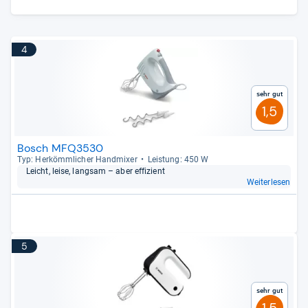
4
Sehr gut
1,5
Bosch MFQ3530
Typ: Her­kömm­li­cher Hand­mi­xer
Leis­tung: 450 W
Leicht, leise, lang­sam – aber effi­zi­ent
Weiterlesen
5
Sehr gut
1,5