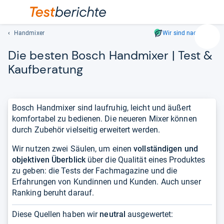
Handmixer
Wir sind nachhaltig
Suc
Die bes­ten Bosch Hand­mi­xer | Test &
Geben
Sie
Kauf­be­ra­tung
mindest
drei
Zeichen
Bosch Handmixer sind laufruhig, leicht und äußert
ein.
komfortabel zu bedienen. Die neueren Mixer können
Vorschl
durch Zubehör vielseitig erweitert werden.
erschei
automat
Wir nutzen zwei Säulen, um einen
vollständigen und
und
objektiven Überblick
über die Qualität eines Produktes
lassen
zu geben: die Tests der Fachmagazine und die
sich
Erfahrungen von Kundinnen und Kunden. Auch unser
mit
Ranking beruht darauf.
den
Pfeiltas
Diese Quellen haben wir
neutral
ausgewertet:
auswähl