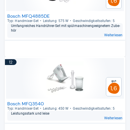
1,6
Bosch MFQ4885DE
Typ: Hand­mi­xer-​Set
Leis­tung: 575 W
Geschwin­dig­keits­stu­fen: 5
Umfang­rei­ches Handrüh­rer-​Set mit spül­ma­schi­nen­ge­eig­ne­tem Zube­
hör
Weiterlesen
12
Gut
1,6
Bosch MFQ3540
Typ: Hand­mi­xer-​Set
Leis­tung: 450 W
Geschwin­dig­keits­stu­fen: 5
Leis­tungs­stark und leise
Weiterlesen