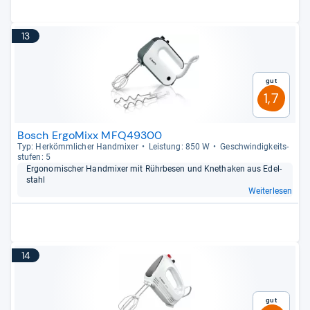
13
Gut
1,7
Bosch ErgoMixx MFQ49300
Typ: Her­kömm­li­cher Hand­mi­xer
Leis­tung: 850 W
Geschwin­dig­keits­
stu­fen: 5
Ergo­no­mi­scher Hand­mi­xer mit Rühr­be­sen und Knet­ha­ken aus Edel­
stahl
Weiterlesen
14
Gut