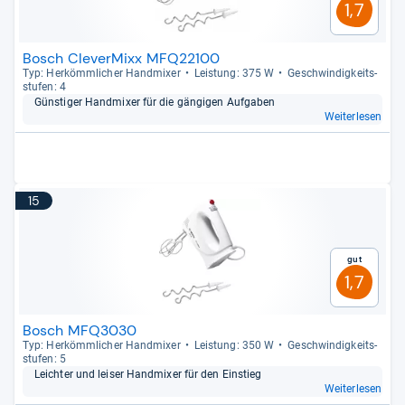
1,7
Bosch CleverMixx MFQ22100
Typ: Her­kömm­li­cher Hand­mi­xer
Leis­tung: 375 W
Geschwin­dig­keits­
stu­fen: 4
Güns­ti­ger Hand­mi­xer für die gän­gi­gen Auf­ga­ben
Weiterlesen
15
Gut
1,7
Bosch MFQ3030
Typ: Her­kömm­li­cher Hand­mi­xer
Leis­tung: 350 W
Geschwin­dig­keits­
stu­fen: 5
Leich­ter und lei­ser Hand­mi­xer für den Ein­stieg
Weiterlesen