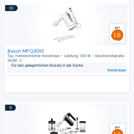
10
Gut
1,6
Bosch MFQ3010
Typ: Her­kömm­li­cher Hand­mi­xer
Leis­tung: 300 W
Geschwin­dig­keits­
stu­fen: 2
Für den gele­gent­li­chen Ein­satz in der Küche
Weiterlesen
11
Gut