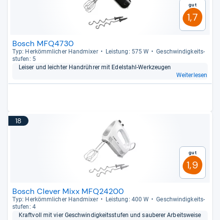
Gut
1,7
Bosch MFQ4730
Typ: Her­kömm­li­cher Hand­mi­xer
Leis­tung: 575 W
Geschwin­dig­keits­
stu­fen: 5
Lei­ser und leich­ter Handrüh­rer mit Edel­stahl-​Werk­zeu­gen
Weiterlesen
18
Gut
1,9
Bosch Clever Mixx MFQ24200
Typ: Her­kömm­li­cher Hand­mi­xer
Leis­tung: 400 W
Geschwin­dig­keits­
stu­fen: 4
Kraft­voll mit vier Geschwin­dig­keits­stu­fen und sau­be­rer Arbeits­weise