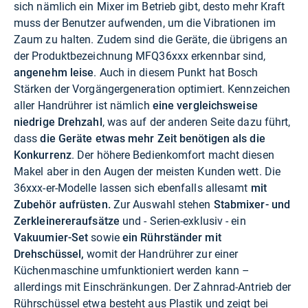
sich nämlich ein Mixer im Betrieb gibt, desto mehr Kraft
muss der Benutzer aufwenden, um die Vibrationen im
Zaum zu halten. Zudem sind die Geräte, die übrigens an
der Produktbezeichnung MFQ36xxx erkennbar sind,
angenehm leise
. Auch in diesem Punkt hat Bosch
Stärken der Vorgängergeneration optimiert. Kennzeichen
aller Handrührer ist nämlich
eine vergleichsweise
niedrige Drehzahl
, was auf der anderen Seite dazu führt,
dass
die Geräte etwas mehr Zeit benötigen als die
Konkurrenz
. Der höhere Bedienkomfort macht diesen
Makel aber in den Augen der meisten Kunden wett. Die
36xxx-er-Modelle lassen sich ebenfalls allesamt
mit
Zubehör aufrüsten.
Zur Auswahl stehen
Stabmixer- und
Zerkleinereraufsätze
und - Serien-exklusiv - ein
Vakuumier-Set
sowie
ein Rührständer mit
Drehschüssel,
womit der Handrührer zur einer
Küchenmaschine umfunktioniert werden kann –
allerdings mit Einschränkungen. Der Zahnrad-Antrieb der
Rührschüssel etwa besteht aus Plastik und zeigt bei