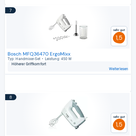
7
Sehr gut
1,5
Bosch MFQ36470 ErgoMixx
Typ: Hand­mi­xer-​Set
Leis­tung: 450 W
Höhe­rer Griff­kom­fort
Weiterlesen
8
Sehr gut
1,5