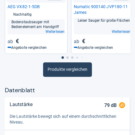
AEG VX82-​1-​5DB
Numa­tic 900140 JVP180-​11
James
Nachhaltig
Lei­ser Sau­ger für große Flä­chen
Boden­staub­sau­ger mit
Bedienele­ment am Hand­griff
Weiterlesen
Weiterlesen
€
€
Angebote vergleichen
Angebote vergleichen
Produkte vergleichen
Datenblatt
Lautstärke
79
dB
Die Laut­stärke bewegt sich auf einem durch­schnitt­li­chen
Niveau.