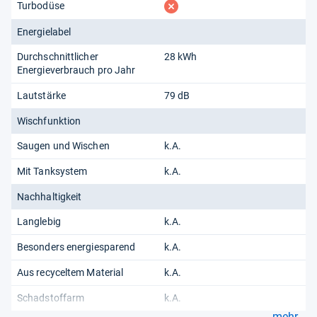
fehlt
Turbodüse
Energielabel
Durchschnittlicher
28 kWh
Energieverbrauch pro Jahr
Lautstärke
79 dB
Wischfunktion
Saugen und Wischen
k.A.
Mit Tanksystem
k.A.
Nachhaltigkeit
Langlebig
k.A.
Besonders energiesparend
k.A.
Aus recyceltem Material
k.A.
Schadstoffarm
k.A.
mehr...