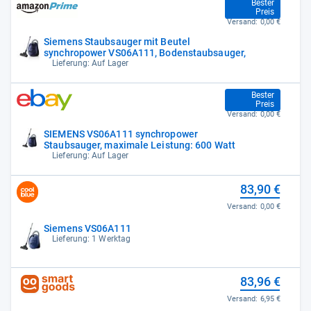
82,99 €
Bester
Preis
Versand:
0,00 €
Siemens Staubsauger mit Beutel
synchropower VS06A111, Bodenstaubsauger,
Lieferung: Auf Lager
82,99 €
Bester
Preis
Versand:
0,00 €
SIEMENS VS06A111 synchropower
Staubsauger, maximale Leistung: 600 Watt
Lieferung: Auf Lager
83,90 €
Versand:
0,00 €
Siemens VS06A111
Lieferung: 1 Werktag
83,96 €
Versand:
6,95 €