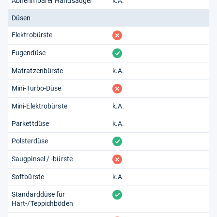
Abnehmbarer Handsauger
k.A.
Düsen
fehlt
Elektrobürste
vorhanden
Fugendüse
Matratzenbürste
k.A.
fehlt
Mini-Turbo-Düse
Mini-Elektrobürste
k.A.
Parkettdüse
k.A.
vorhanden
Polsterdüse
fehlt
Saugpinsel / -bürste
Softbürste
k.A.
vorhanden
Standarddüse für
Hart-/Teppichböden