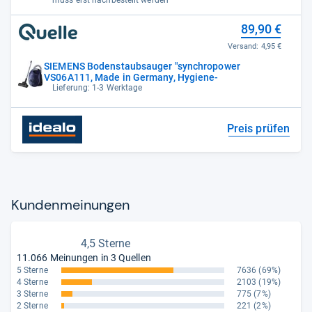
89,90 €
Versand:
4,95 €
SIEMENS Bodenstaubsauger "synchropower
VS06A111, Made in Germany, Hygiene-
Lieferung: 1-3 Werktage
Preis prüfen
Kun­den­mei­nun­gen
4,5 Sterne
11.066 Meinungen in 3 Quellen
5 Sterne
7636
(69%)
4 Sterne
2103
(19%)
3 Sterne
775
(7%)
2 Sterne
221
(2%)