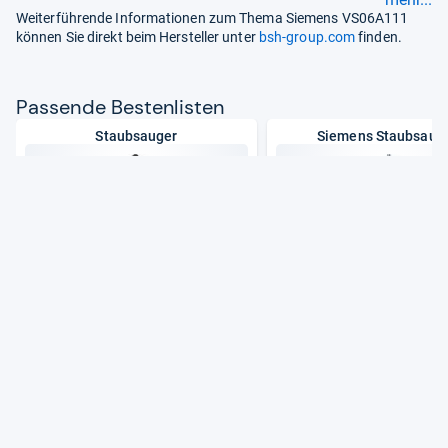
Weiterführende Informationen zum Thema Siemens VS06A111
können Sie direkt beim Hersteller unter
bsh-group.com
finden.
Pas­sende Bes­ten­lis­ten
Staubsauger
Siemens Staubsaug
Preisspanne:
20 € bis 2.100 €
Preisspanne:
80 € bis 2
Zur Bestenliste
Zur Bestenliste
: Staubsauger
: Siemens