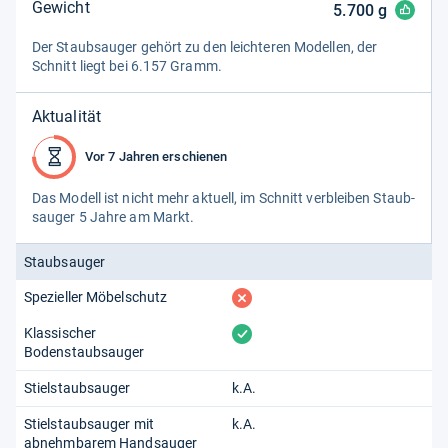
Gewicht
5.700
g
Der Staub­sau­ger gehört zu den leich­teren Model­len, der
Schnitt liegt bei 6.157 Gramm.
Aktualität
Vor 7 Jahren erschienen
Das Modell ist nicht mehr aktu­ell, im Schnitt ver­blei­ben Staub­
sau­ger 5 Jahre am Markt.
Staubsauger
fehlt
Spezieller Möbelschutz
vorhanden
Klassischer
Bodenstaubsauger
Stielstaubsauger
k.A.
Stielstaubsauger mit
k.A.
abnehmbarem Handsauger