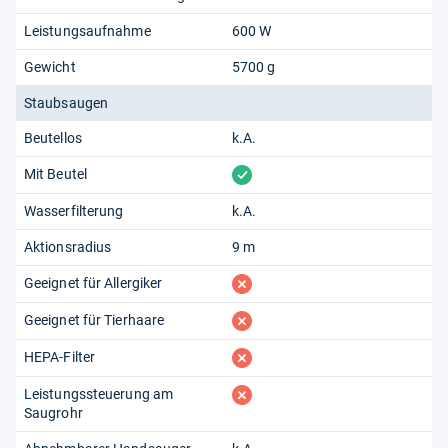
Leistungsaufnahme
600 W
Gewicht
5700 g
Staubsaugen
Beutellos
k.A.
vorhanden
Mit Beutel
Wasserfilterung
k.A.
Aktionsradius
9 m
fehlt
Geeignet für Allergiker
fehlt
Geeignet für Tierhaare
fehlt
HEPA-Filter
fehlt
Leistungssteuerung am
Saugrohr