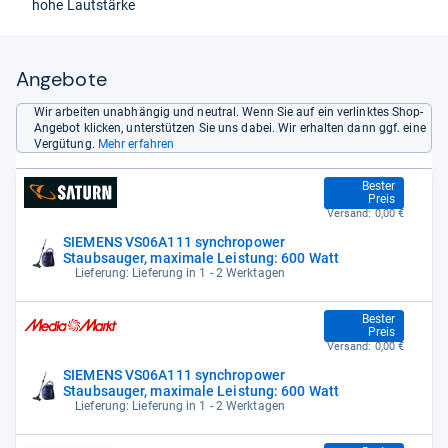
hohe Lautstärke
Angebote
Wir arbeiten unabhängig und neutral. Wenn Sie auf ein verlinktes Shop-
Angebot klicken, unterstützen Sie uns dabei. Wir erhalten dann ggf. eine
Vergütung.
Mehr erfahren
82,99 €
Bester
Preis
Versand:
0,00 €
SIEMENS VS06A111 synchropower
Staubsauger, maximale Leistung: 600 Watt
Lieferung: Lieferung in 1 - 2 Werktagen
82,99 €
Bester
Preis
Versand:
0,00 €
SIEMENS VS06A111 synchropower
Staubsauger, maximale Leistung: 600 Watt
Lieferung: Lieferung in 1 - 2 Werktagen