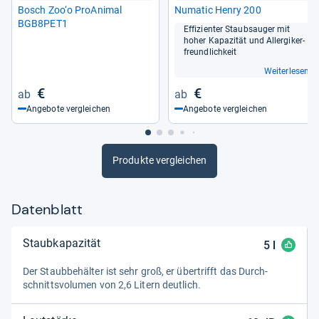
Bosch Zoo‘o Pro­A­ni­mal
Numa­tic Henry 200
BGB8PET1
Effi­zi­en­ter Staub­sau­ger mit
hoher Kapa­zi­tät und All­er­gi­ker­
freund­lich­keit
Weiterlesen
€
€
Angebote vergleichen
Angebote vergleichen
Produkte vergleichen
Datenblatt
Staubkapazität
5
l
Der Staub­be­häl­ter ist sehr groß, er über­trifft das Durch­
schnitts­vo­lu­men von 2,6 Litern deut­lich.