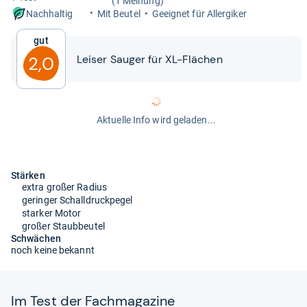
(1 Meinung)
Mit Beu­tel
Geeig­net für All­er­gi­ker
Nachhaltig
Gut
Lei­ser Sau­ger für XL-​​Flä­chen
2,0
Aktuelle Info wird geladen...
Stärken
extra großer Radius
geringer Schalldruckpegel
starker Motor
großer Staubbeutel
Schwächen
noch keine bekannt
Im Test der Fach­ma­ga­zine