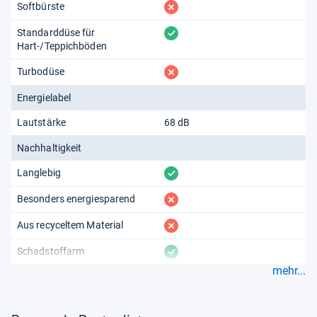
fehlt
Softbürste
vorhanden
Standarddüse für
Hart-/Teppichböden
fehlt
Turbodüse
Energielabel
Lautstärke
68 dB
Nachhaltigkeit
vorhanden
Langlebig
fehlt
Besonders energiesparend
fehlt
Aus recyceltem Material
vorhanden
Schadstoffarm
mehr...