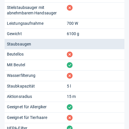
fehlt
Stielstaubsauger mit
abnehmbarem Handsauger
Leistungsaufnahme
700 W
Gewicht
6100 g
Staubsaugen
fehlt
Beutellos
vorhanden
Mit Beutel
fehlt
Wasserfilterung
Staubkapazität
5 l
Aktionsradius
15 m
vorhanden
Geeignet für Allergiker
fehlt
Geeignet für Tierhaare
vorhanden
HEPA-Filter