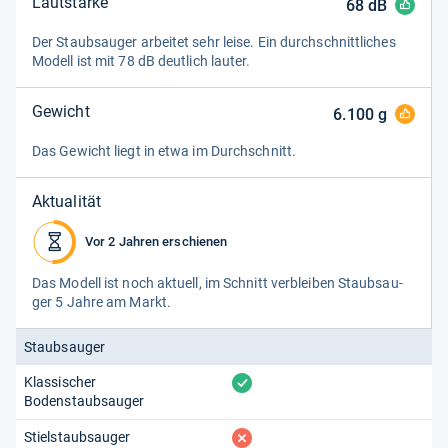
Lautstärke
68
dB
Der Staub­sau­ger arbei­tet sehr leise. Ein durch­schnitt­li­ches
Modell ist mit 78 dB deut­lich lau­ter.
Gewicht
6.100
g
Das Gewicht liegt in etwa im Durch­schnitt.
Aktualität
Vor 2 Jahren erschienen
Das Modell ist noch aktu­ell, im Schnitt ver­blei­ben Staub­sau­
ger 5 Jahre am Markt.
Staubsauger
vorhanden
Klassischer
Bodenstaubsauger
fehlt
Stielstaubsauger