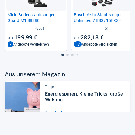
Miele Boden­staub­sau­ger
Bosch Akku-​Staub­sau­ger
Guard M1 S8380
Unlimi­ted 7 BSS715FRSH
(850)
(15)
199,99 €
282,13 €
7
17
Angebote vergleichen
Angebote vergleichen
Aus unse­rem Maga­zin
Tipps
Ener­gie­spa­ren: Kleine Tricks, große
Wir­kung
Zum Artikel
News
Staub­sau­ger: Das sind die Trends