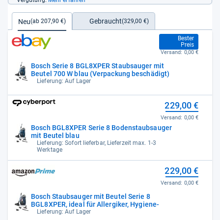
Vergütung.
Mehr erfahren
Gebraucht
Neu
(329,00 €)
(ab 207,90 €)
207,90 €
Bester
Preis
Versand:
0,00 €
Bosch Serie 8 BGL8XPER Staubsauger mit
Beutel 700 W blau (Verpackung beschädigt)
Lieferung: Auf Lager
229,00 €
Versand:
0,00 €
Bosch BGL8XPER Serie 8 Bodenstaubsauger
mit Beutel blau
Lieferung: Sofort lieferbar, Lieferzeit max. 1-3
Werktage
229,00 €
Versand:
0,00 €
Bosch Staubsauger mit Beutel Serie 8
BGL8XPER, ideal für Allergiker, Hygiene-
Lieferung: Auf Lager