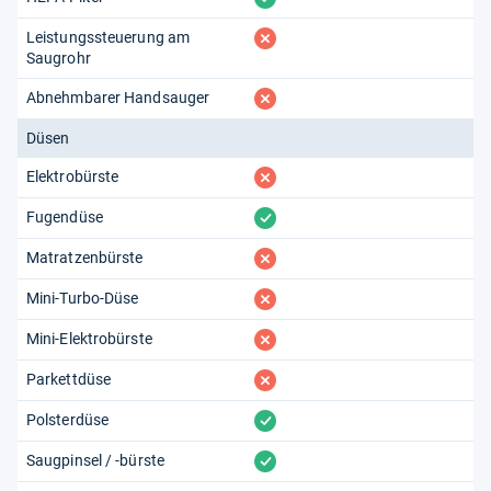
fehlt
Leistungssteuerung am
Saugrohr
fehlt
Abnehmbarer Handsauger
Düsen
fehlt
Elektrobürste
vorhanden
Fugendüse
fehlt
Matratzenbürste
fehlt
Mini-Turbo-Düse
fehlt
Mini-Elektrobürste
fehlt
Parkettdüse
vorhanden
Polsterdüse
vorhanden
Saugpinsel / -bürste