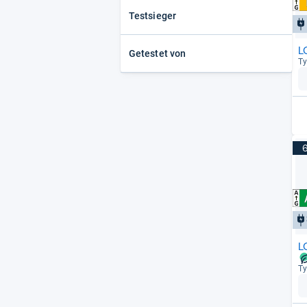
Testsieger
Miele
(116)
Bomann
(115)
L
Amica
(81)
Getestet von
Ty
Haier
(75)
Hisense
(74)
Neff
(74)
Exquisit
(73)
Hanseatic
(56)
PKM
(55)
Midea
(54)
L
Ty