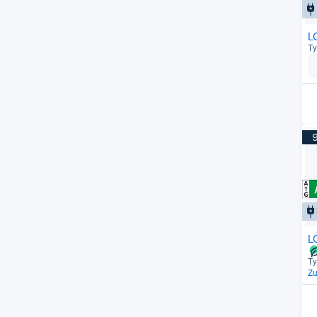
L
Ty
L
Ty
Z