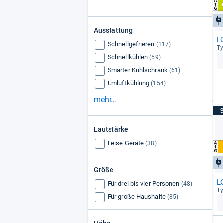
Ausstattung
L
Schnellgefrieren
(117)
Ty
Schnellkühlen
(59)
Smarter Kühlschrank
(61)
Umluftkühlung
(154)
mehr…
Lautstärke
Leise Geräte
(38)
Größe
L
Für drei bis vier Personen
(48)
Ty
Für große Haushalte
(85)