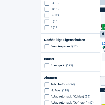
B
(10)
C
(16)
1
D
(12)
E
(30)
F
(12)
Nachhaltige Eigenschaften
L
Energiesparend
(17)
Ty
Bauart
Standgerät
(175)
Abtauen
Total NoFrost
(54)
NoFrost
(118)
Abtauautomatik (Kühlen)
(99)
Abtauautomatik (Gefrieren)
(87)