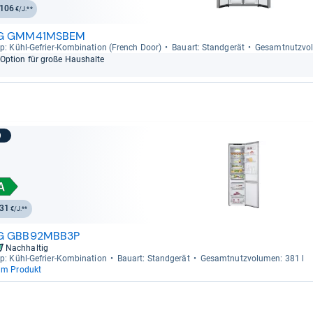
106
€/J.**
G GMM41MSBEM
p: Kühl-​Gefrier-​Kom­bi­na­tion (French Door)
Bau­art: Stand­ge­rät
Gesamt­nutz­vo­
Option für große Haus­halte
9
31
€/J.**
G GBB92MBB3P
Nachhaltig
p: Kühl-​Gefrier-​Kom­bi­na­tion
Bau­art: Stand­ge­rät
Gesamt­nutz­vo­lu­men: 381 l
um Produkt