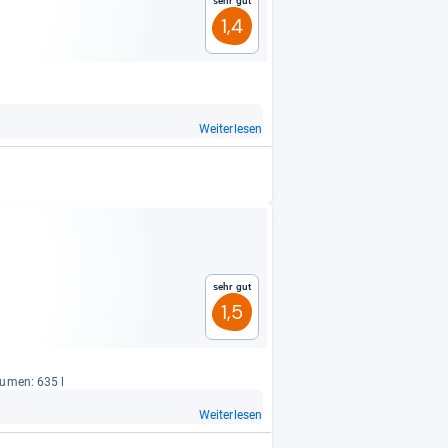
Sehr gut
1,4
Weiterlesen
Sehr gut
1,5
lu­men: 635 l
Weiterlesen