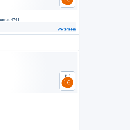
lu­men: 474 l
Weiterlesen
Gut
1,6