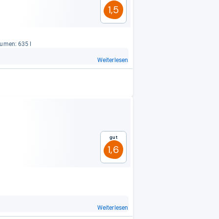
1,5
lu­men: 635 l
Weiterlesen
Gut
1,6
Weiterlesen