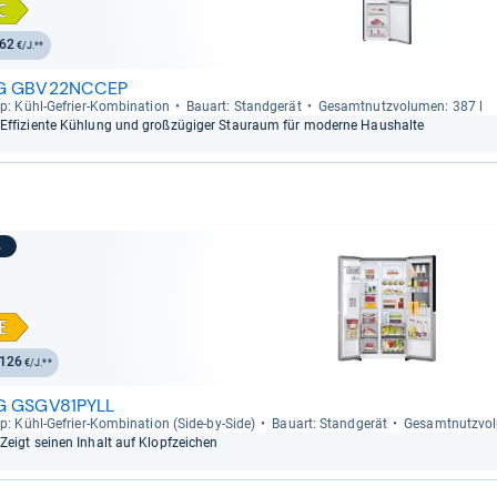
62
€/J.**
G GBV22NCCEP
p: Kühl-​Gefrier-​Kom­bi­na­tion
Bau­art: Stand­ge­rät
Gesamt­nutz­vo­lu­men: 387 l
Effi­zi­ente Küh­lung und groß­zü­gi­ger Stau­raum für moderne Haus­halte
3
126
€/J.**
G GSGV81PYLL
p: Kühl-​Gefrier-​Kom­bi­na­tion (Side-​by-​Side)
Bau­art: Stand­ge­rät
Gesamt­nutz­vo­
Zeigt sei­nen Inhalt auf Klopf­zei­chen