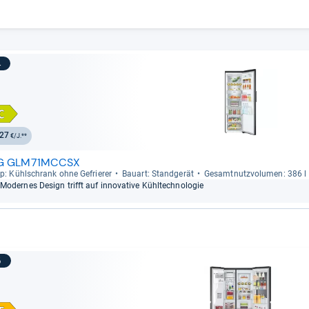
4
27
€/J.**
G GLM71MCCSX
p: Kühl­schrank ohne Gefrie­rer
Bau­art: Stand­ge­rät
Gesamt­nutz­vo­lu­men: 386 l
Moder­nes Design trifft auf inno­va­tive Kühl­tech­no­lo­gie
5