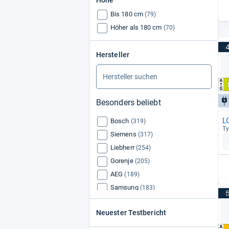
Höhe
Bis 180 cm
(79)
Höher als 180 cm
(70)
Hersteller
Besonders beliebt
L
Bosch
(319)
Ty
Siemens
(317)
Liebherr
(254)
Gorenje
(205)
AEG
(189)
Samsung
(183)
Bauknecht
(180)
Neuester Testbericht
LG
(178)
Beko
(125)