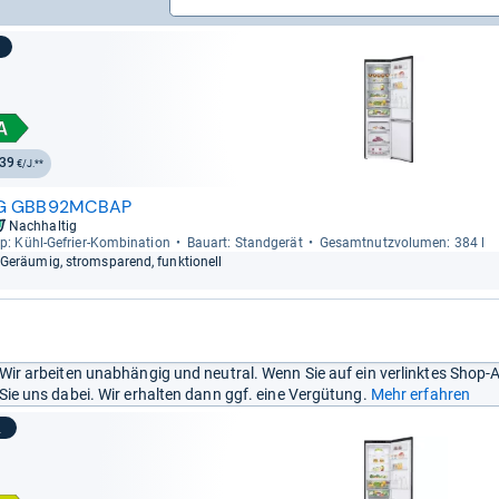
39
€/J.**
G GBB92MCBAP
Nachhaltig
p: Kühl-​Gefrier-​Kom­bi­na­tion
Bau­art: Stand­ge­rät
Gesamt­nutz­vo­lu­men: 384 l
Geräu­mig, strom­spa­rend, funk­tio­nell
Wir arbeiten unabhängig und neutral. Wenn Sie auf ein verlinktes Shop-
Sie uns dabei. Wir erhalten dann ggf. eine Vergütung.
Mehr erfahren
2