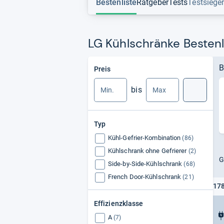
Bestenliste
Ratgeber
Tests
Testsiege
LG Kühlschränke Bestenl
Min.
Max.
B
Preis
bis
Suche
Typ
Kühl-Gefrier-Kombination
(86)
Kühlschrank ohne Gefrierer
(2)
G
Side-by-Side-Kühlschrank
(68)
French Door-Kühlschrank
(21)
178
Effizienzklasse
A
(7)