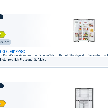
7
80
€/J.**
G GSLE81PYBC
p: Kühl-​Gefrier-​Kom­bi­na­tion (Side-​by-​Side)
Bau­art: Stand­ge­rät
Gesamt­nutz­vo­
Bie­tet reich­lich Platz und läuft leise
8