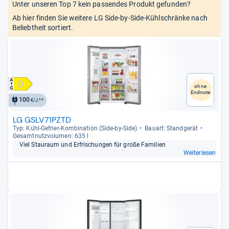
Unter unseren Top 7 kein passendes Produkt gefunden?
Ab hier finden Sie weitere LG Side-by-Side-Kühlschränke nach
Beliebtheit sortiert.
ohne
Endnote
100
€/J.**
LG GSLV71PZTD
Typ: Kühl-​Gefrier-​Kom­bi­na­tion (Side-​by-​Side)
Bau­art: Stand­ge­rät
Gesamt­nutz­vo­lu­men: 635 l
Viel Stau­raum und Erfri­schun­gen für große Fami­lien
Weiterlesen