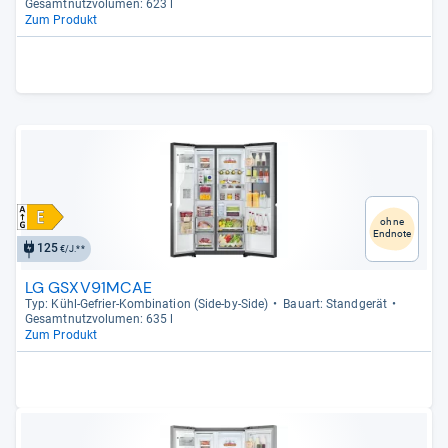
Gesamt­nutz­vo­lu­men: 623 l
Zum Produkt
ohne
Endnote
125
€/J.**
LG GSXV91MCAE
Typ: Kühl-​Gefrier-​Kom­bi­na­tion (Side-​by-​Side)
Bau­art: Stand­ge­rät
Gesamt­nutz­vo­lu­men: 635 l
Zum Produkt