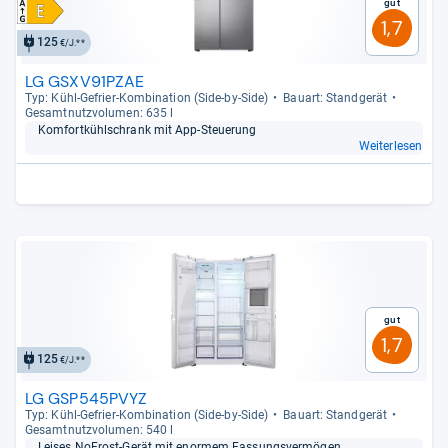
Gut
1,7
125
€/J.**
LG GSXV91PZAE
Typ: Kühl-​Gefrier-​Kom­bi­na­tion (Side-​by-​Side)
Bau­art: Stand­ge­rät
Gesamt­nutz­vo­lu­men: 635 l
Kom­fort­kühl­schrank mit App-​Steue­rung
Weiterlesen
Gut
1,7
125
€/J.**
LG GSP545PVYZ
Typ: Kühl-​Gefrier-​Kom­bi­na­tion (Side-​by-​Side)
Bau­art: Stand­ge­rät
Gesamt­nutz­vo­lu­men: 540 l
Lei­ses NoFrost-​Gerät mit enor­mem Fas­sungs­ver­mö­gen