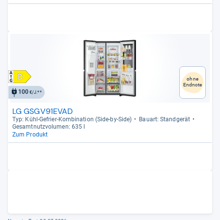
ohne
Endnote
100
€/J.**
LG GSGV91EVAD
Typ: Kühl-​Gefrier-​Kom­bi­na­tion (Side-​by-​Side)
Bau­art: Stand­ge­rät
Gesamt­nutz­vo­lu­men: 635 l
Zum Produkt