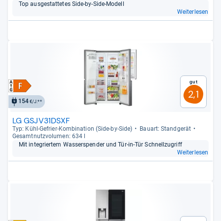
Top aus­ge­stat­te­tes Side-​by-​Side-​Modell
Weiterlesen
Gut
2,1
154
€/J.**
LG GSJV31DSXF
Typ: Kühl-​Gefrier-​Kom­bi­na­tion (Side-​by-​Side)
Bau­art: Stand­ge­rät
Gesamt­nutz­vo­lu­men: 634 l
Mit inte­grier­tem Was­ser­spen­der und Tür-​in-​Tür Schnell­zu­griff
Weiterlesen