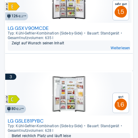
Sehr gut
1,5
126
€/J.**
LG GSXV90MCDE
Typ: Kühl-​Gefrier-​Kom­bi­na­tion (Side-​by-​Side)
Bau­art: Stand­ge­rät
Gesamt­nutz­vo­lu­men: 635 l
Zeigt auf Wunsch sei­nen Inhalt
Weiterlesen
3
Gut
1,6
80
€/J.**
LG GSLE81PYBC
Typ: Kühl-​Gefrier-​Kom­bi­na­tion (Side-​by-​Side)
Bau­art: Stand­ge­rät
Gesamt­nutz­vo­lu­men: 628 l
Bie­tet reich­lich Platz und läuft leise