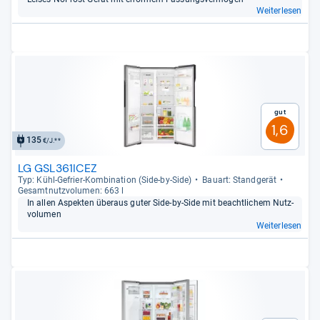
Weiterlesen
Gut
1,6
135
€/J.**
LG GSL361ICEZ
Typ: Kühl-​Gefrier-​Kom­bi­na­tion (Side-​by-​Side)
Bau­art: Stand­ge­rät
Gesamt­nutz­vo­lu­men: 663 l
In allen Aspek­ten über­aus guter Side-​by-​Side mit beacht­li­chem Nutz­
vo­lu­men
Weiterlesen