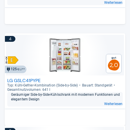
Weiterlesen
4
Gut
2,0
125
€/J.**
LG GSLC41PYPE
Typ: Kühl-​Gefrier-​Kom­bi­na­tion (Side-​by-​Side)
Bau­art: Stand­ge­rät
Gesamt­nutz­vo­lu­men: 641 l
Geräu­mi­ger Side-​by-​Side-​Kühl­schrank mit moder­nen Funk­tio­nen und
ele­gan­tem Design
Weiterlesen