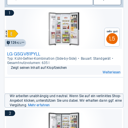
1
Sehr gut
1,5
126
€/J.**
LG GSGV81PYLL
Typ: Kühl-​Gefrier-​Kom­bi­na­tion (Side-​by-​Side)
Bau­art: Stand­ge­rät
Gesamt­nutz­vo­lu­men: 635 l
Zeigt sei­nen Inhalt auf Klopf­zei­chen
Weiterlesen
Wir arbeiten unabhängig und neutral. Wenn Sie auf ein verlinktes Shop-
Angebot klicken, unterstützen Sie uns dabei. Wir erhalten dann ggf. eine
Vergütung.
Mehr erfahren
2