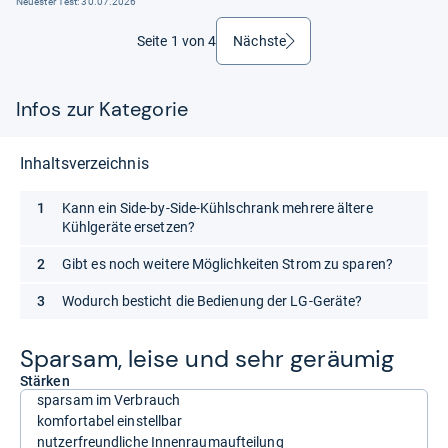
Neuester Test:
30.07.2026
Seite 1 von 4
Nächste
weiter
Infos zur Kategorie
Inhaltsverzeichnis
Kann ein Side-by-Side-Kühlschrank mehrere ältere
Kühlgeräte ersetzen?
Gibt es noch weitere Möglichkeiten Strom zu sparen?
Wodurch besticht die Bedienung der LG-Geräte?
Spar­sam, leise und sehr geräu­mig
Stärken
sparsam im Verbrauch
komfortabel einstellbar
nutzerfreundliche Innenraumaufteilung