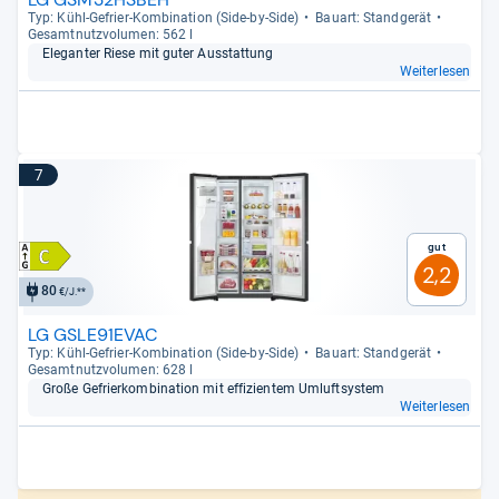
Typ: Kühl-​Gefrier-​Kom­bi­na­tion (Side-​by-​Side)
Bau­art: Stand­ge­rät
Gesamt­nutz­vo­lu­men: 562 l
Ele­gan­ter Riese mit guter Aus­stat­tung
Weiterlesen
7
Gut
2,2
80
€/J.**
LG GSLE91EVAC
Typ: Kühl-​Gefrier-​Kom­bi­na­tion (Side-​by-​Side)
Bau­art: Stand­ge­rät
Gesamt­nutz­vo­lu­men: 628 l
Große Gefrier­kom­bi­na­tion mit effi­zi­en­tem Umluft­sys­tem
Weiterlesen