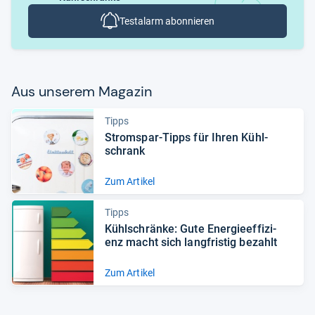
Testalarm abonnieren
Aus unse­rem Maga­zin
Tipps
Strom­spar-​Tipps für Ihren Kühl­
schrank
Zum Artikel
Tipps
Kühl­schränke: Gute Ener­gie­ef­fi­zi­
enz macht sich lang­fris­tig bezahlt
Zum Artikel