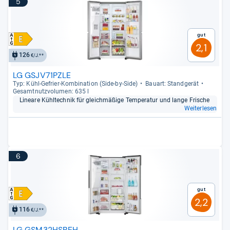
5
Gut
2,1
126
€/J.**
LG GSJV71PZLE
Typ: Kühl-​Gefrier-​Kom­bi­na­tion (Side-​by-​Side)
Bau­art: Stand­ge­rät
Gesamt­nutz­vo­lu­men: 635 l
Lineare Kühl­tech­nik für gleich­mä­ßige Tem­pe­ra­tur und lange Fri­sche
Weiterlesen
6
Gut
2,2
116
€/J.**
LG GSM32HSBEH