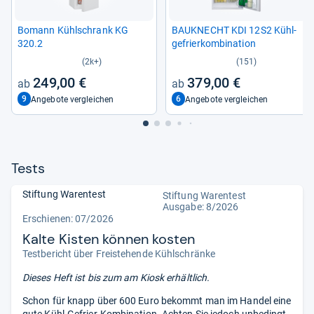
Bomann Kühl­schrank KG
BAU­KNECHT KDI 12S2 Kühl­
320.2
ge­frier­kom­bi­na­tion
(2k+)
(151)
249,00 €
379,00 €
9
6
Angebote vergleichen
Angebote vergleichen
Tests
Stiftung Warentest
Stiftung Warentest
Ausgabe: 8/2026
Erschienen:
07/2026
Kalte Kisten können kosten
Testbericht über Freistehende Kühlschränke
Dieses Heft ist bis zum
am Kiosk erhältlich.
Schon für knapp über 600 Euro bekommt man im Handel eine
gute Kühl-Gefrier-Kombination. Achten Sie jedoch unbedingt