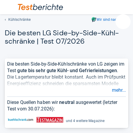
Kühlschränke
Wir sind nachhaltig
Suc
Die bes­ten LG Side-​by-​Side-​Kühl­
Geben
Sie
schränke | Test 07/2026
mindest
drei
Zeichen
Die besten Side-by-Side-Kühlschränke von LG zeigen im
ein.
Test
gute bis sehr gute Kühl- und Gefrierleistungen
.
Vorschl
Die Lagertemperatur bleibt konstant. Auch im Prüfpunkt
erschei
Energieeffizienz schneiden die sparsamsten Modelle
automat
gut ab. Die Bedienung ist einfach, der Geräuschpegel
mehr...
und
niedrig.
lassen
Diese Quellen haben wir
neutral
ausgewertet (letzter
sich
Wer einen Side-by-Side-Kühlschrank sucht, ist aufgrund
Test vom
30.07.2026
):
mit
der
großen Auswahl bei LG
an der richtigen Adresse.
den
Alternativ lohnt sich auch ein Blick auf die
LG French-
und 4 weitere Magazine
Pfeiltas
Door-Kühlschränke
, die etwas anders aufgebaut sind
auswähl