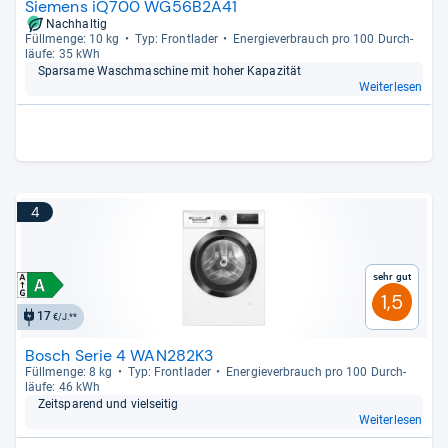
Siemens iQ700 WG56B2A41
Nachhaltig
Füll­menge: 10 kg
Typ: Front­la­der
Ener­gie­ver­brauch pro 100 Durch­
läufe: 35 kWh
Spar­same Wasch­ma­schine mit hoher Kapa­zi­tät
Weiterlesen
4
Sehr gut
1,5
17
€/J.**
Bosch Serie 4 WAN282K3
Füll­menge: 8 kg
Typ: Front­la­der
Ener­gie­ver­brauch pro 100 Durch­
läufe: 46 kWh
Zeit­spa­rend und viel­sei­tig
Weiterlesen