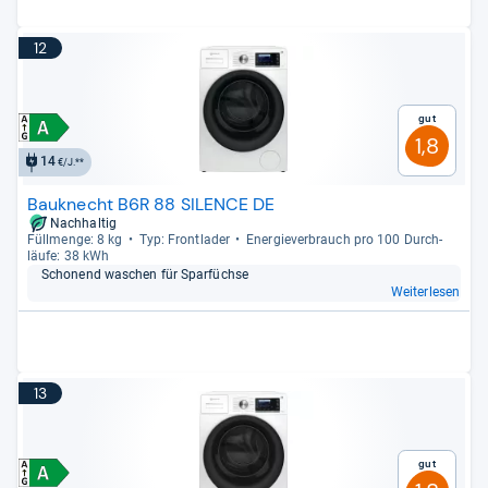
12
Gut
1,8
14
€/J.**
Bauknecht B6R 88 SILENCE DE
Nachhaltig
Füll­menge: 8 kg
Typ: Front­la­der
Ener­gie­ver­brauch pro 100 Durch­
läufe: 38 kWh
Scho­nend waschen für Spar­füchse
Weiterlesen
13
Gut