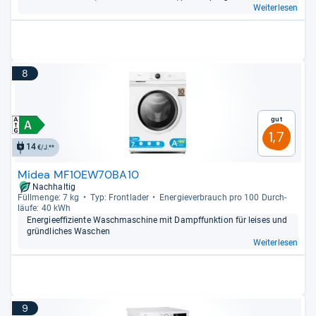
Weiterlesen
8
Gut
1,7
14
€/J.**
Midea MF10EW70BA10
Nachhaltig
Füll­menge: 7 kg
Typ: Front­la­der
Ener­gie­ver­brauch pro 100 Durch­
läufe: 40 kWh
Ener­gie­ef­fi­zi­ente Wasch­ma­schine mit Dampf­funk­tion für lei­ses und
gründ­li­ches Waschen
Weiterlesen
9