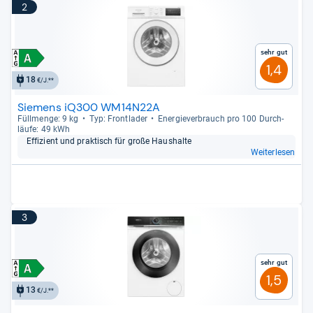
2
Sehr gut
1,4
18
€/J.**
Siemens iQ300 WM14N22A
Füll­menge: 9 kg
Typ: Front­la­der
Ener­gie­ver­brauch pro 100 Durch­
läufe: 49 kWh
Effi­zi­ent und prak­tisch für große Haus­halte
Weiterlesen
3
Sehr gut
1,5
13
€/J.**