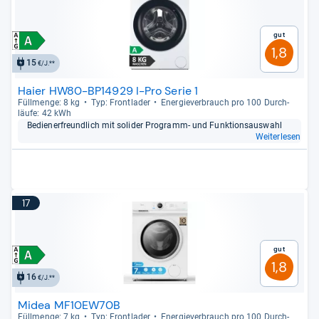
Gut
1,8
15
€/J.**
Haier HW80-BP14929 I-Pro Serie 1
Füll­menge: 8 kg
Typ: Front­la­der
Ener­gie­ver­brauch pro 100 Durch­
läufe: 42 kWh
Bediener­freund­lich mit soli­der Pro­gramm-​ und Funk­ti­ons­aus­wahl
Weiterlesen
17
Gut
1,8
16
€/J.**
Midea MF10EW70B
Füll­menge: 7 kg
Typ: Front­la­der
Ener­gie­ver­brauch pro 100 Durch­