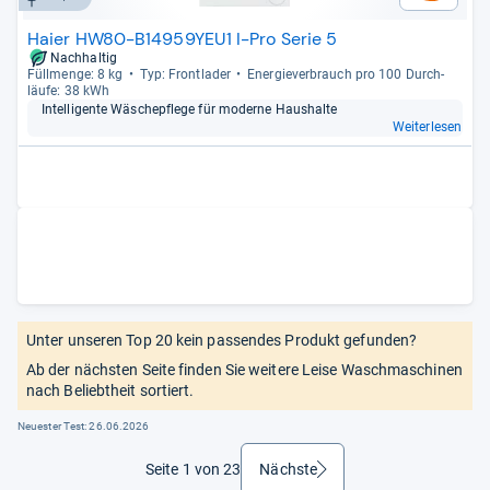
Haier HW80-B14959YEU1 I-Pro Serie 5
Nachhaltig
Füll­menge: 8 kg
Typ: Front­la­der
Ener­gie­ver­brauch pro 100 Durch­
läufe: 38 kWh
Intel­li­gente Wäsche­pflege für moderne Haus­halte
Weiterlesen
Unter unseren Top 20 kein passendes Produkt gefunden?
Ab der nächsten Seite finden Sie weitere Leise Waschmaschinen
nach Beliebtheit sortiert.
Neuester Test:
26.06.2026
Seite 1 von 23
Nächste
weiter