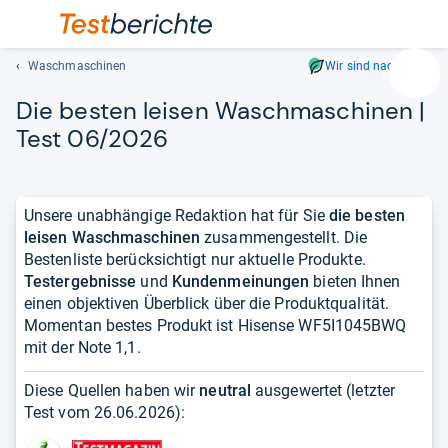
Waschmaschinen
Wir sind nachhaltig
Suc
Die bes­ten lei­sen Wasch­ma­schi­nen |
Geben
Sie
Test 06/2026
mindest
drei
Zeichen
Unsere unabhängige Redaktion hat für Sie
die besten
ein.
leisen Waschmaschinen
zusammengestellt. Die
Vorschl
Bestenliste berücksichtigt nur aktuelle Produkte.
erschei
Testergebnisse
und
Kundenmeinungen
bieten Ihnen
automat
einen objektiven Überblick über die Produktqualität.
und
Momentan bestes Produkt ist Hisense WF5I1045BWQ
lassen
mit der Note 1,1.
sich
mit
Diese Quellen haben wir
neutral
ausgewertet (letzter
den
Test vom
26.06.2026
):
Pfeiltas
auswähl