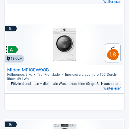
Weiterlesen
15
Gut
1,8
18
€/J.**
Midea MF10EW90B
Füll­menge: 9 kg
Typ: Front­la­der
Ener­gie­ver­brauch pro 100 Durch­
läufe: 49 kWh
Effi­zi­ent und leise – die ideale Wasch­ma­schine für große Haus­halte
Weiterlesen
16