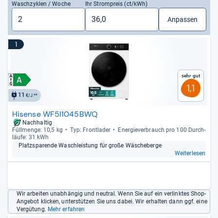
Waschzyklen / Woche
Ihr Strompreis (ct/kWh)
Anpassen
1
Sehr gut
1,1
11
€/J.**
Hisense WF5I1045BWQ
Nachhaltig
Füll­menge: 10,5 kg
Typ: Front­la­der
Ener­gie­ver­brauch pro 100 Durch­
läufe: 31 kWh
Platz­spa­rende Wasch­leis­tung für große Wäsche­berge
Weiterlesen
Wir arbeiten unabhängig und neutral. Wenn Sie auf ein verlinktes Shop-
Angebot klicken, unterstützen Sie uns dabei. Wir erhalten dann ggf. eine
Vergütung.
Mehr erfahren