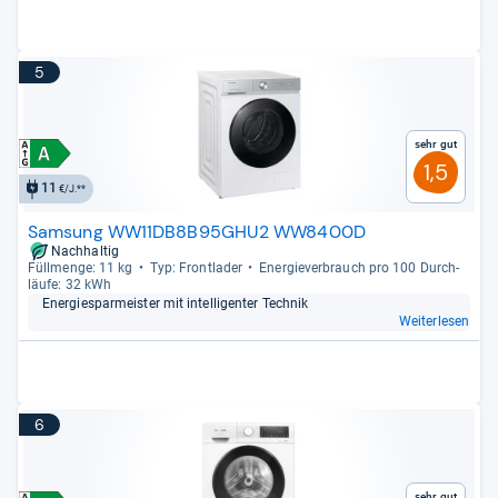
5
Sehr gut
1,5
11
€/J.**
Samsung WW11DB8B95GHU2 WW8400D
Nachhaltig
Füll­menge: 11 kg
Typ: Front­la­der
Ener­gie­ver­brauch pro 100 Durch­
läufe: 32 kWh
Ener­gie­spar­meis­ter mit intel­li­gen­ter Tech­nik
Weiterlesen
6
Sehr gut