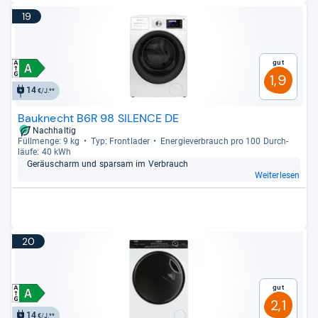
19
Gut
1,9
14
€/J.**
Bauknecht B6R 98 SILENCE DE
Nachhaltig
Füll­menge: 9 kg
Typ: Front­la­der
Ener­gie­ver­brauch pro 100 Durch­
läufe: 40 kWh
Geräuscharm und spar­sam im Ver­brauch
Weiterlesen
20
Gut
2,1
14
€/J.**