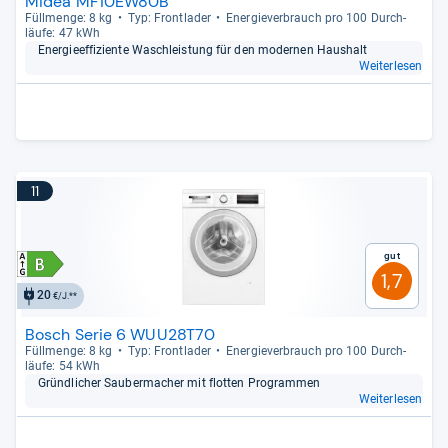
Midea MF10EW80B
Füll­menge: 8 kg
Typ: Front­la­der
Ener­gie­ver­brauch pro 100 Durch­
läufe: 47 kWh
Ener­gie­ef­fi­zi­ente Wasch­leis­tung für den moder­nen Haus­halt
Weiterlesen
11
Gut
1,7
20
€/J.**
Bosch Serie 6 WUU28T70
Füll­menge: 8 kg
Typ: Front­la­der
Ener­gie­ver­brauch pro 100 Durch­
läufe: 54 kWh
Gründ­li­cher Sau­ber­ma­cher mit flot­ten Pro­gram­men
Weiterlesen