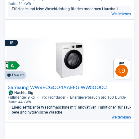
läufe: 44 kWh
Effi­zi­ente und leise Wasch­leis­tung für den moder­nen Haus­halt
Weiterlesen
18
Gut
1,9
16
€/J.**
Samsung WW9ECGC04AAEEG WW5000C
Nachhaltig
Füll­menge: 9 kg
Typ: Front­la­der
Ener­gie­ver­brauch pro 100 Durch­
läufe: 44 kWh
Ener­gie­ef­fi­zi­ente Wasch­ma­schine mit inno­va­ti­ven Funk­tio­nen für sau­
bere und hygie­ni­sche Wäsche
Weiterlesen