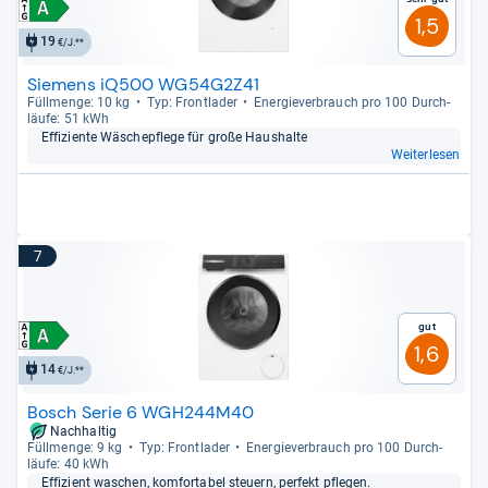
1,5
19
€/J.**
Siemens iQ500 WG54G2Z41
Füll­menge: 10 kg
Typ: Front­la­der
Ener­gie­ver­brauch pro 100 Durch­
läufe: 51 kWh
Effi­zi­ente Wäsche­pflege für große Haus­halte
Weiterlesen
7
Gut
1,6
14
€/J.**
Bosch Serie 6 WGH244M40
Nachhaltig
Füll­menge: 9 kg
Typ: Front­la­der
Ener­gie­ver­brauch pro 100 Durch­
läufe: 40 kWh
Effi­zi­ent waschen, kom­for­ta­bel steu­ern, per­fekt pfle­gen.