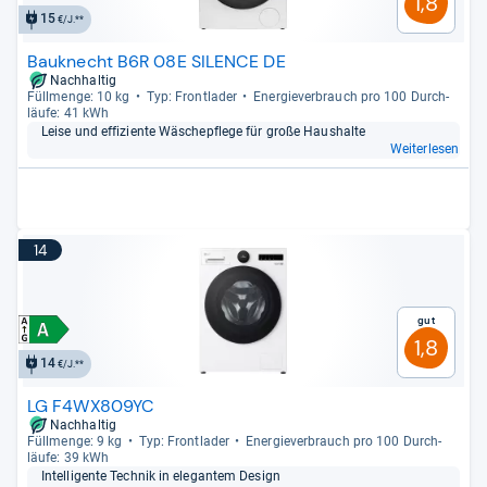
1,8
15
€/J.**
Bauknecht B6R 08E SILENCE DE
Nachhaltig
Füll­menge: 10 kg
Typ: Front­la­der
Ener­gie­ver­brauch pro 100 Durch­
läufe: 41 kWh
Leise und effi­zi­ente Wäsche­pflege für große Haus­halte
Weiterlesen
14
Gut
1,8
14
€/J.**
LG F4WX809YC
Nachhaltig
Füll­menge: 9 kg
Typ: Front­la­der
Ener­gie­ver­brauch pro 100 Durch­
läufe: 39 kWh
Intel­li­gente Tech­nik in ele­gan­tem Design