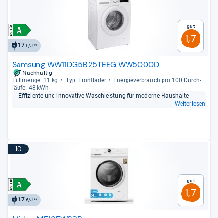
Gut
1,7
17
€/J.**
Samsung WW11DG5B25TEEG WW5000D
Nachhaltig
Füll­menge: 11 kg
Typ: Front­la­der
Ener­gie­ver­brauch pro 100 Durch­
läufe: 48 kWh
Effi­zi­ente und inno­va­tive Wasch­leis­tung für moderne Haus­halte
Weiterlesen
10
Gut
1,7
17
€/J.**