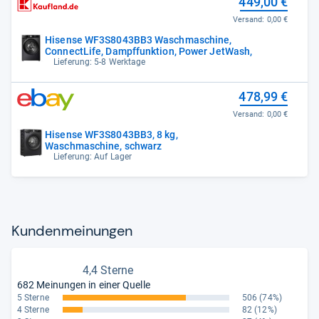
449,00 €
Versand:
0,00 €
Hisense WF3S8043BB3 Waschmaschine,
ConnectLife, Dampffunktion, Power JetWash,
Lieferung: 5-8 Werktage
478,99 €
Versand:
0,00 €
Hisense WF3S8043BB3, 8 kg,
Waschmaschine, schwarz
Lieferung: Auf Lager
Kun­den­mei­nun­gen
4,4 Sterne
682 Meinungen in einer Quelle
5 Sterne
506
(74%)
4 Sterne
82
(12%)