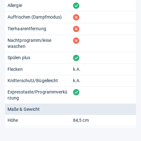
vorhanden
Allergie
fehlt
Auffrischen (Dampfmodus)
fehlt
Tierhaarentfernung
fehlt
Nachtprogramm/leise
waschen
vorhanden
Spülen plus
Flecken
k.A.
Knitterschutz/Bügelleicht
k.A.
vorhanden
Expresstaste/Programmverkü
rzung
Maße & Gewicht
Höhe
84,5 cm
Breite
59,5 cm