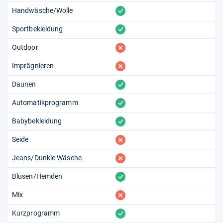
vorhanden
Handwäsche/Wolle
vorhanden
Sportbekleidung
fehlt
Outdoor
fehlt
Imprägnieren
vorhanden
Daunen
vorhanden
Automatikprogramm
vorhanden
Babybekleidung
fehlt
Seide
fehlt
Jeans/Dunkle Wäsche
vorhanden
Blusen/Hemden
fehlt
Mix
vorhanden
Kurzprogramm