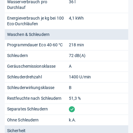
Wasserverbrauch pro
36 l
Durchlauf
Energieverbrauch je kg bei 100
4,1 kWh
Eco-Durchläufen
Waschen & Schleudern
Programmdauer Eco 40-60 °C
218 min
Schleudern
72 dB(A)
Geräuschemissionsklasse
A
Schleuderdrehzahl
1400 U/min
Schleuderwirkungsklasse
B
Restfeuchte nach Schleudern
51,3 %
vorhanden
Separates Schleudern
Ohne Schleudern
k.A.
Sicherheit