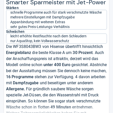
Smar­ter Spar­meis­ter mit Jet-​Power
Stärken
schnelle Programme auch für stark verschmutzte Wäsche
mehrere Einstellungen mit Dampfzugabe
Appanbindung mit weiteren Extras
sehr gutes Preis-Leistungs-Verhältnis
Schwächen
leicht erhöhte Restfeuchte nach dem Schleudern
nur AquaStop, kein Vollwasserschutz
Die WF3S8043BW3 von Hisense übertrifft hinsichtlich
Energiebilanz
die beste Klasse A um
30 Prozent
. Auch
der Anschaffungspreis ist attraktiv, derzeit wird das
Modell online schon
unter 400 Euro
gesichtet. Abstriche
bei der Ausstattung müssen Sie dennoch keine machen,
16 Programme
stehen zur Verfügung. 4 davon arbeiten
mit
Dampfzugabe
und beseitigen unter anderem
Allergene.
Für gründlich saubere Wäsche sorgen
spezielle Jet-Düsen, die den Wasserstrahl mit Druck
einsprühen. So können Sie sogar stark verschmutzte
Wäsche schon in flotten
49 Minuten
entnehmen.