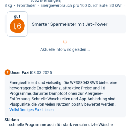
(682 Meinungen)
8 kg
Front­la­der
Ener­gie­ver­brauch pro 100 Durch­läufe: 33 kWh
Gut
Smar­ter Spar­meis­ter mit Jet-​​Power
1,6
Aktuelle Info wird geladen...
Unser Fazit
08.03.2025
Energieeffizient und vielseitig. Die WF3S8043BW3 bietet eine
hervorragende Energiebilanz, attraktive Preise und 16
Programme, darunter Dampfoptionen zur Allergene-
Entfernung. Schnelle Waschzeiten und App-Anbindung sind
Pluspunkte, die von vielen Nutzern positiv bewertet werden.
Vollständiges Fazit lesen
Stärken
schnelle Programme auch für stark verschmutzte Wäsche