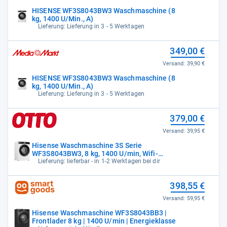
HISENSE WF3S8043BW3 Waschmaschine (8
kg, 1400 U/Min., A)
Lieferung: Lieferung in 3 - 5 Werktagen
349,00 €
Versand:
39,90 €
HISENSE WF3S8043BW3 Waschmaschine (8
kg, 1400 U/Min., A)
Lieferung: Lieferung in 3 - 5 Werktagen
379,00 €
Versand:
39,95 €
Hisense Waschmaschine 3S Serie
WF3S8043BW3, 8 kg, 1400 U/min, Wifi-
ConnectLife
Lieferung: lieferbar - in 1-2 Werktagen bei dir
398,55 €
Versand:
59,95 €
Hisense Waschmaschine WF3S8043BB3 |
Frontlader 8 kg | 1400 U/min | Energieklasse