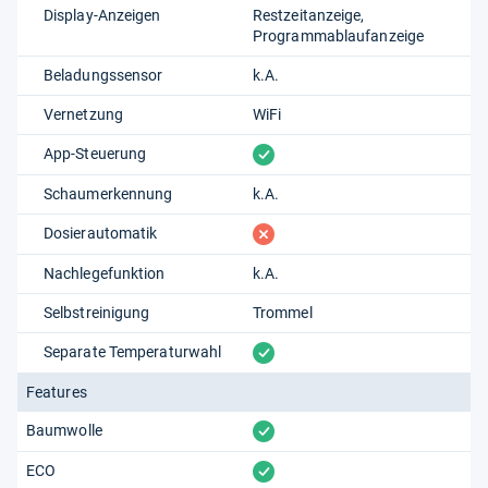
Display-Anzeigen
Restzeitanzeige
Programmablaufanzeige
Beladungssensor
k.A.
Vernetzung
WiFi
vorhanden
App-Steuerung
Schaumerkennung
k.A.
fehlt
Dosierautomatik
Nachlegefunktion
k.A.
Selbstreinigung
Trommel
vorhanden
Separate Temperaturwahl
Features
vorhanden
Baumwolle
vorhanden
ECO