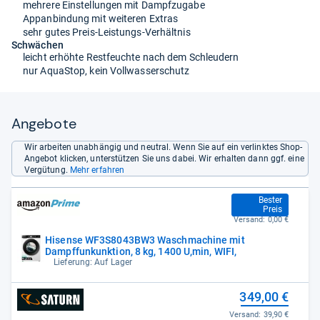
mehrere Einstellungen mit Dampfzugabe
Appanbindung mit weiteren Extras
sehr gutes Preis-Leistungs-Verhältnis
Schwächen
leicht erhöhte Restfeuchte nach dem Schleudern
nur AquaStop, kein Vollwasserschutz
Angebote
Wir arbeiten unabhängig und neutral. Wenn Sie auf ein verlinktes Shop-
Angebot klicken, unterstützen Sie uns dabei. Wir erhalten dann ggf. eine
Vergütung.
Mehr erfahren
349,00 €
Bester
Preis
Versand:
0,00 €
Hisense WF3S8043BW3 Waschmachine mit
Dampffunkunktion, 8 kg, 1400 U,min, WIFI,
Lieferung: Auf Lager
349,00 €
Versand:
39,90 €