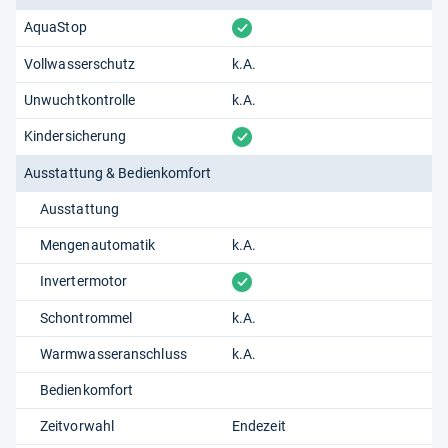
vorhanden
AquaStop
Vollwasserschutz
k.A.
Unwuchtkontrolle
k.A.
vorhanden
Kindersicherung
Ausstattung & Bedienkomfort
Ausstattung
Mengenautomatik
k.A.
vorhanden
Invertermotor
Schontrommel
k.A.
Warmwasseranschluss
k.A.
Bedienkomfort
Zeitvorwahl
Endezeit