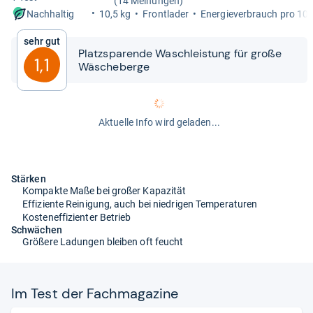
(14 Meinungen)
10,5 kg
Front­la­der
Ener­gie­ver­brauch pro 10
Nachhaltig
Sehr gut
Platz­spa­rende Wasch­leis­tung für große
1,1
Wäsche­berge
Aktuelle Info wird geladen...
Stärken
Kompakte Maße bei großer Kapazität
Effiziente Reinigung, auch bei niedrigen Temperaturen
Kosteneffizienter Betrieb
Schwächen
Größere Ladungen bleiben oft feucht
Im Test der Fach­ma­ga­zine