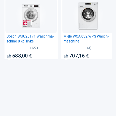
Bosch WUU28T71 Wasch­ma­
Miele WCA 032 WPS Wasch­
schine 8 kg, links
ma­schine
(127)
(3)
588,00 €
707,16 €
9
2
Angebote vergleichen
Angebote vergleichen
Aus unse­rem Maga­zin
Produkte
Wasch­ma­schi­nen: Lohnt der Griff
zum teu­ren A-​Gerät?