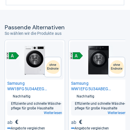
Pas­sende Alter­na­ti­ven
So wählen wir die Produkte aus
ohne
ohne
Endnote
Endnote
Sam­sung
Sam­sung
WW1BFG5U34AEEG
WW1EFG5U34ABEG
WW5000F
WW5000F
Nachhaltig
Nachhaltig
Effi­zi­ente und schnelle Wäsche­
Effi­zi­ente und schnelle Wäsche­
pflege für große Haus­halte
pflege für große Haus­halte
Weiterlesen
Weiterlesen
€
€
Angebote vergleichen
Angebote vergleichen