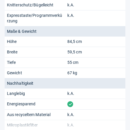
Knitterschutz/Bügelleicht
k.A.
Expresstaste/Programmverkü
k.A.
rzung
Maße & Gewicht
Höhe
84,5 cm
Breite
59,5 cm
Tiefe
55 cm
Gewicht
67 kg
Nachhaltigkeit
Langlebig
k.A.
vorhanden
Energiesparend
Aus recyceltem Material
k.A.
Mikroplastikfilter
k.A.