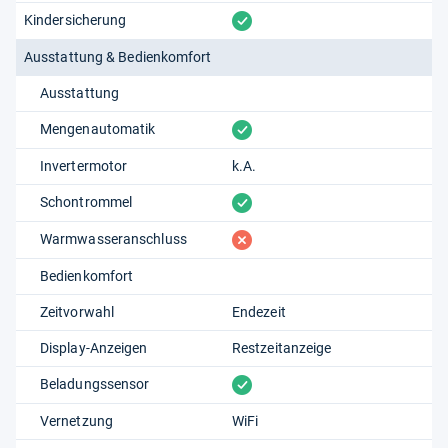
vorhanden
Kindersicherung
Ausstattung & Bedienkomfort
Ausstattung
vorhanden
Mengenautomatik
Invertermotor
k.A.
vorhanden
Schontrommel
fehlt
Warmwasseranschluss
Bedienkomfort
Zeitvorwahl
Endezeit
Display-Anzeigen
Restzeitanzeige
vorhanden
Beladungssensor
Vernetzung
WiFi