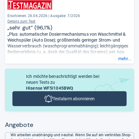
Erschienen:
26.06.2026
|
Ausgabe: 7/2026
Details zum Test
„sehr gut“ (96,1%)
„Plus: automatischer Dosiermechanismus von Waschmittel &
Weichspüler (Auto Dose); größtenteils geringer Strom- und
Wasserverbrauch (waschprogrammabhängig); leichtgängiges
Bedienerlebnis (u. a. dank der Qualität des Screens); per App
bedienbar; sehr eindrucksvolles Spektrum an
mehr...
Waschprogrammen & -optionen; stattliches Waschvolumen
(max. ≈ 10,5 kg, waschprogrammabhängig); viele
Spezialprogramme ...
Ich möchte benachrichtigt werden bei
Minus: -.“
neuen Tests zu
Hisense WF5I1045BWQ
Testalarm abonnieren
Angebote
Wir arbeiten unabhängig und neutral. Wenn Sie auf ein verlinktes Shop-