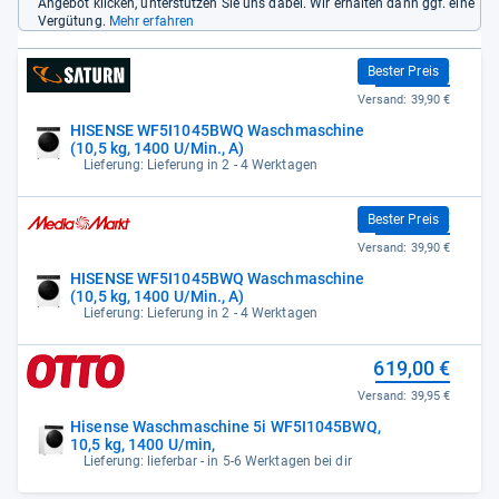
Angebot klicken, unterstützen Sie uns dabei. Wir erhalten dann ggf. eine
Vergütung.
Mehr erfahren
555,00 €
Bester Preis
Versand:
39,90 €
HISENSE WF5I1045BWQ Waschmaschine
(10,5 kg, 1400 U/Min., A)
Lieferung: Lieferung in 2 - 4 Werktagen
555,00 €
Bester Preis
Versand:
39,90 €
HISENSE WF5I1045BWQ Waschmaschine
(10,5 kg, 1400 U/Min., A)
Lieferung: Lieferung in 2 - 4 Werktagen
619,00 €
Versand:
39,95 €
Hisense Waschmaschine 5i WF5I1045BWQ,
10,5 kg, 1400 U/min,
Lieferung: lieferbar - in 5-6 Werktagen bei dir