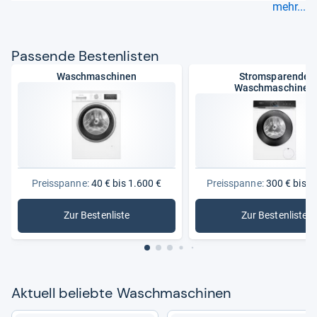
mehr...
Pas­sende Bes­ten­lis­ten
Waschmaschinen
Stromsparende
Waschmaschinen
Preisspanne:
40 € bis 1.600 €
Preisspanne:
300 € bis 1
Zur Bestenliste
Zur Bestenliste
: Waschmaschinen
: Stroms
Aktu­ell beliebte Wasch­ma­schi­nen