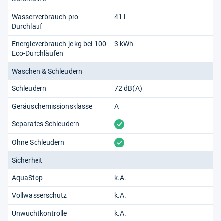
Wasserverbrauch pro
41 l
Durchlauf
Energieverbrauch je kg bei 100
3 kWh
Eco-Durchläufen
Waschen & Schleudern
Schleudern
72 dB(A)
Geräuschemissionsklasse
A
vorhanden
Separates Schleudern
vorhanden
Ohne Schleudern
Sicherheit
AquaStop
k.A.
Vollwasserschutz
k.A.
Unwuchtkontrolle
k.A.