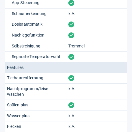
vorhanden
App-Steuerung
Schaumerkennung
k.A.
vorhanden
Dosierautomatik
vorhanden
Nachlegefunktion
Selbstreinigung
Trommel
vorhanden
Separate Temperaturwahl
Features
vorhanden
Tierhaarentfernung
Nachtprogramm/leise
k.A.
waschen
vorhanden
Spülen plus
Wasser plus
k.A.
Flecken
k.A.