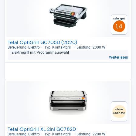
Sehr gut
1,4
Tefal OptiGrill GC705D (2020)
Befeue­rung: Elek­tro
Typ: Kon­takt­grill
Leis­tung: 2000 W
Elek­tro­grill mit Pro­gram­m­aus­wahl
Weiterlesen
ohne
Endnote
Tefal OptiGrill XL 2in1 GC782D
Befeue­rung: Elek­tro
Typ: Kon­takt­grill
Leis­tung: 2200 W