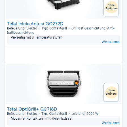
ohne
Endnote
Tefal Inicio Adjust GC272D
Befeue­rung: Elek­tro
Typ: Kon­takt­grill
Grill­rost-​Beschich­tung: Anti­
haft­be­schich­tung
Viel­sei­tig mit 3 Tem­pe­ra­tur­stu­fen
Weiterlesen
ohne
Endnote
Tefal OptiGrill+ GC718D
Befeue­rung: Elek­tro
Typ: Kon­takt­grill
Leis­tung: 2000 W
Moder­ner Kon­takt­grill mit vie­len Extras
Weiterlesen