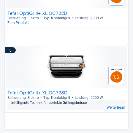
Tefal OptiGrill+ XL GC722D
Befeue­rung: Elek­tro
Typ: Kon­takt­grill
Leis­tung: 2000 W
Zum Produkt
3
Sehr gut
1,2
Tefal OptiGrill+ XL GC728D
Befeue­rung: Elek­tro
Typ: Kon­takt­grill
Leis­tung: 2000 W
Intel­li­gente Tech­nik für per­fekte Grill­er­geb­nisse
Weiterlesen