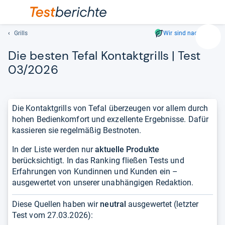
Grills
Wir sind nachhaltig
Suc
Die bes­ten Tefal Kon­takt­grills | Test
Geben
Sie
03/2026
mindest
drei
Zeichen
Die Kontaktgrills von Tefal überzeugen vor allem durch
ein.
hohen Bedienkomfort und exzellente Ergebnisse. Dafür
Vorschl
kassieren sie regelmäßig Bestnoten.
erschei
automat
In der Liste werden nur
aktuelle Produkte
und
berücksichtigt. In das Ranking fließen Tests und
lassen
Erfahrungen von Kundinnen und Kunden ein –
sich
ausgewertet von unserer unabhängigen Redaktion.
mit
den
Diese Quellen haben wir
neutral
ausgewertet (letzter
Pfeiltas
Test vom
27.03.2026
):
auswähl