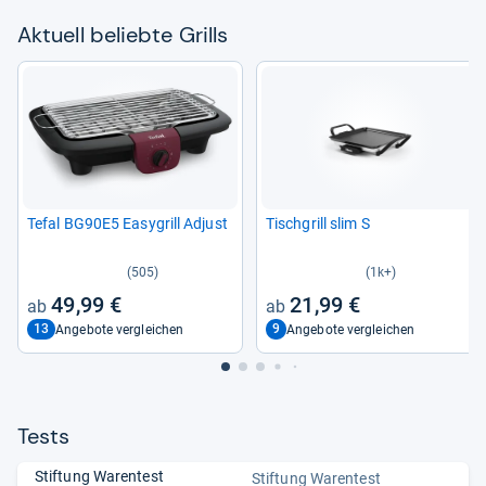
Aktu­ell beliebte Grills
Tefal BG90E5 Easy­grill Adjust
Tisch­grill slim S
(505)
(1k+)
49,99 €
21,99 €
13
9
Angebote vergleichen
Angebote vergleichen
Tests
Stiftung Warentest
Stiftung Warentest