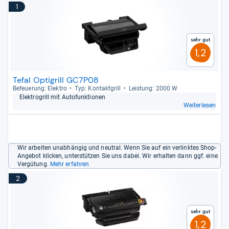
1
Sehr gut
1,2
Tefal Optigrill GC7P08
Befeue­rung: Elek­tro
Typ: Kon­takt­grill
Leis­tung: 2000 W
Elek­tro­grill mit Auto­funk­tio­nen
Weiterlesen
Wir arbeiten unabhängig und neutral. Wenn Sie auf ein verlinktes Shop-
Angebot klicken, unterstützen Sie uns dabei. Wir erhalten dann ggf. eine
Vergütung.
Mehr erfahren
2
Sehr gut
1,2