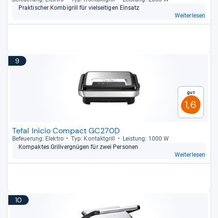
Prak­ti­scher Kom­bi­grill für viel­sei­ti­gen Ein­satz
Weiterlesen
9
Gut
1,6
Tefal Inicio Compact GC270D
Befeue­rung: Elek­tro
Typ: Kon­takt­grill
Leis­tung: 1000 W
Kom­pak­tes Grill­ver­gnü­gen für zwei Per­so­nen
Weiterlesen
10