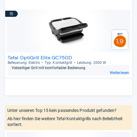
15
Gut
1,9
Tefal OptiGrill Elite GC750D
Befeue­rung: Elek­tro
Typ: Kon­takt­grill
Leis­tung: 2000 W
Viel­sei­ti­ger Grill mit kom­for­ta­bler Bedie­nung
Weiterlesen
Unter unseren Top 15 kein passendes Produkt gefunden?
Ab hier finden Sie weitere Tefal Kontaktgrills nach Beliebtheit
sortiert.