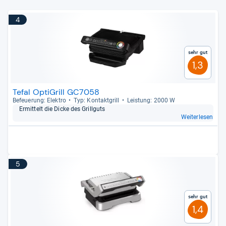
4
Sehr gut
1,3
Tefal OptiGrill GC7058
Befeue­rung: Elek­tro
Typ: Kon­takt­grill
Leis­tung: 2000 W
Ermit­telt die Dicke des Grill­guts
Weiterlesen
5
Sehr gut
1,4