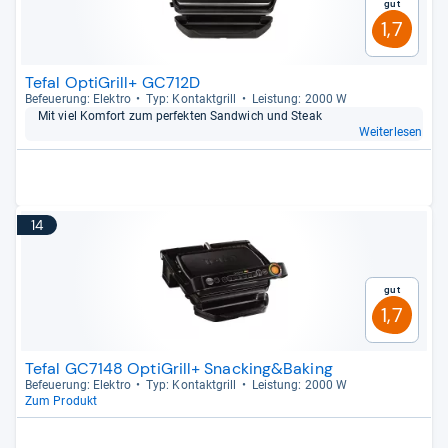
Gut
1,7
Tefal OptiGrill+ GC712D
Befeue­rung: Elek­tro
Typ: Kon­takt­grill
Leis­tung: 2000 W
Mit viel Kom­fort zum per­fek­ten Sand­wich und Steak
Weiterlesen
14
Gut
1,7
Tefal GC7148 OptiGrill+ Snacking&Baking
Befeue­rung: Elek­tro
Typ: Kon­takt­grill
Leis­tung: 2000 W
Zum Produkt