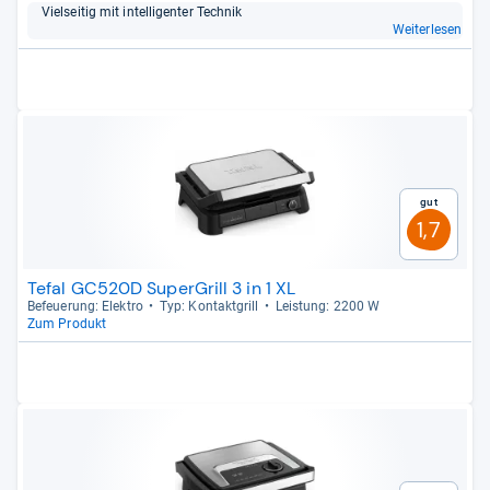
Viel­sei­tig mit intel­li­gen­ter Tech­nik
Weiterlesen
Gut
1,7
Tefal GC520D SuperGrill 3 in 1 XL
Befeue­rung: Elek­tro
Typ: Kon­takt­grill
Leis­tung: 2200 W
Zum Produkt