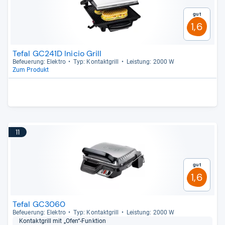
Gut
1,6
Tefal GC241D Inicio Grill
Befeue­rung: Elek­tro
Typ: Kon­takt­grill
Leis­tung: 2000 W
Zum Produkt
11
Gut
1,6
Tefal GC3060
Befeue­rung: Elek­tro
Typ: Kon­takt­grill
Leis­tung: 2000 W
Kon­takt­grill mit „Ofen“-​Funk­tion