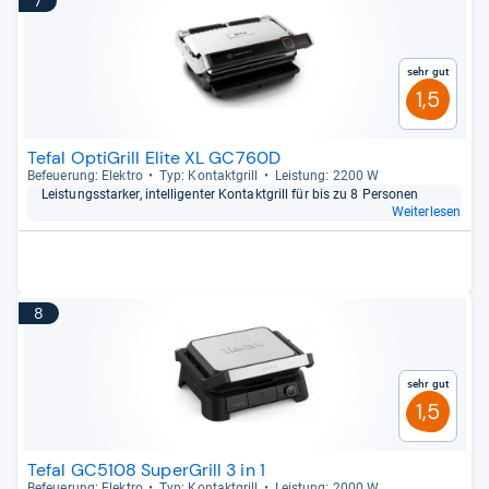
7
Sehr gut
1,5
Tefal OptiGrill Elite XL GC760D
Befeue­rung: Elek­tro
Typ: Kon­takt­grill
Leis­tung: 2200 W
Leis­tungs­star­ker, intel­li­gen­ter Kon­takt­grill für bis zu 8 Per­so­nen
Weiterlesen
8
Sehr gut
1,5
Tefal GC5108 SuperGrill 3 in 1
Befeue­rung: Elek­tro
Typ: Kon­takt­grill
Leis­tung: 2000 W