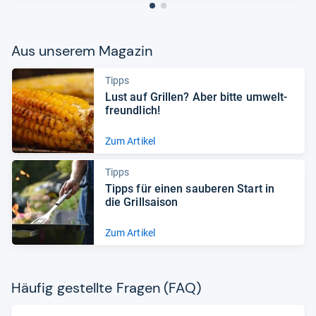
Aus unse­rem Maga­zin
Tipps
Lust auf Gril­len? Aber bitte umwelt­
freund­lich!
Zum Artikel
Tipps
Tipps für einen sau­be­ren Start in
die Grill­sai­son
Zum Artikel
Häu­fig gestellte Fra­gen (FAQ)