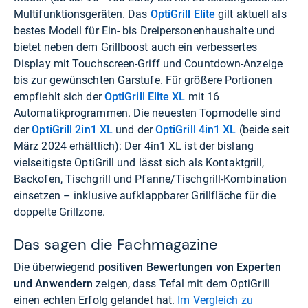
Multifunktionsgeräten. Das
OptiGrill Elite
gilt aktuell als
bestes Modell für Ein- bis Dreipersonenhaushalte und
bietet neben dem Grillboost auch ein verbessertes
Display mit Touchscreen-Griff und Countdown-Anzeige
bis zur gewünschten Garstufe. Für größere Portionen
empfiehlt sich der
OptiGrill Elite XL
mit 16
Automatikprogrammen. Die neuesten Topmodelle sind
der
OptiGrill 2in1 XL
und der
OptiGrill 4in1 XL
(beide seit
März 2024 erhältlich): Der 4in1 XL ist der bislang
vielseitigste OptiGrill und lässt sich als Kontaktgrill,
Backofen, Tischgrill und Pfanne/Tischgrill-Kombination
einsetzen – inklusive aufklappbarer Grillfläche für die
doppelte Grillzone.
Das sagen die Fachmagazine
Die überwiegend
positiven Bewertungen von Experten
und Anwendern
zeigen, dass Tefal mit dem OptiGrill
einen echten Erfolg gelandet hat.
Im Vergleich zu