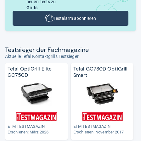
neuen Tests zu
Grills
Testalarm abonnieren
Test­sie­ger der Fach­ma­ga­zine
Aktuelle Tefal Kontaktgrills Testsieger
Tefal OptiGrill Elite
Tefal GC730D OptiGrill
GC750D
Smart
ETM TESTMAGAZIN
ETM TESTMAGAZIN
Erschienen:
März 2026
Erschienen: November 2017