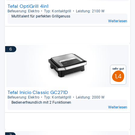
Tefal OptiGrill 4in1
Befeue­rung: Elek­tro
Typ: Kon­takt­grill
Leis­tung: 2100 W
Mul­ti­ta­lent für per­fek­ten Grill­ge­nuss
Weiterlesen
6
Sehr gut
1,4
Tefal Inicio Classic GC271D
Befeue­rung: Elek­tro
Typ: Kon­takt­grill
Leis­tung: 2000 W
Bediener­freund­lich mit 2 Funk­tio­nen
Weiterlesen