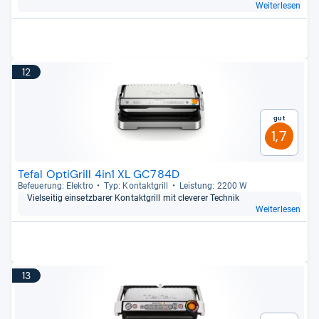
Weiterlesen
12
Gut
1,7
Tefal OptiGrill 4in1 XL GC784D
Befeue­rung: Elek­tro
Typ: Kon­takt­grill
Leis­tung: 2200 W
Viel­sei­tig ein­setz­ba­rer Kon­takt­grill mit cle­verer Tech­nik
Weiterlesen
13