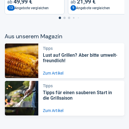
49,99 €
21,99 €
13
9
Angebote vergleichen
Angebote vergleichen
Aus unse­rem Maga­zin
Tipps
Lust auf Gril­len? Aber bitte umwelt­
freund­lich!
Zum Artikel
Tipps
Tipps für einen sau­be­ren Start in
die Grill­sai­son
Zum Artikel