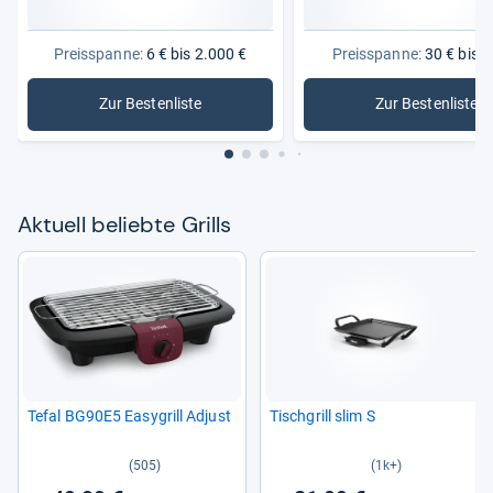
Preisspanne:
6 € bis 2.000 €
Preisspanne:
30 € bis 4
Zur Bestenliste
Zur Bestenliste
: Grills
: Elektrogr
Aktu­ell beliebte Grills
Tefal BG90E5 Easy­grill Adjust
Tisch­grill slim S
(505)
(1k+)