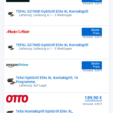
Versand:
0,00 €
TEFAL GC760D OptiGrill Elite XL Kontaktgrill
Lieferung: Lieferung in 1 - 3 Werktagen
185,00 €
Bester
Preis
Versand:
0,00 €
TEFAL GC760D OptiGrill Elite XL Kontaktgrill
Lieferung: Lieferung in 1 - 3 Werktagen
185,00 €
Bester
Preis
Versand:
0,00 €
Tefal OptiGrill Elite XL Kontaktgrill, 16
Programme,
Lieferung: Auf Lager
189,90 €
Versand:
4,95 €
Tefal Kontaktgrill OptiGrill Elite XL,