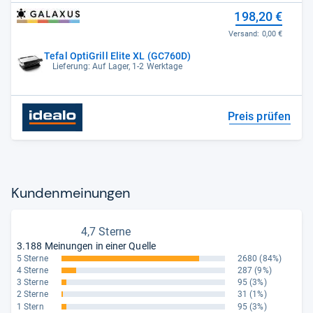
198,20 €
Versand:
0,00 €
Tefal OptiGrill Elite XL (GC760D)
Lieferung: Auf Lager, 1-2 Werktage
Preis prüfen
Kun­den­mei­nun­gen
4,7 Sterne
3.188 Meinungen in einer Quelle
5 Sterne
2680
(84%)
4 Sterne
287
(9%)
3 Sterne
95
(3%)
2 Sterne
31
(1%)
1 Stern
95
(3%)