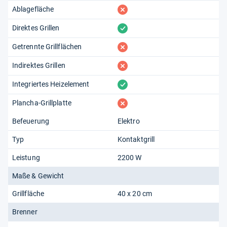
fehlt
Ablagefläche
vorhanden
Direktes Grillen
fehlt
Getrennte Grillflächen
fehlt
Indirektes Grillen
vorhanden
Integriertes Heizelement
fehlt
Plancha-Grillplatte
Befeuerung
Elektro
Typ
Kontaktgrill
Leistung
2200 W
Maße & Gewicht
Grillfläche
40 x 20 cm
Brenner