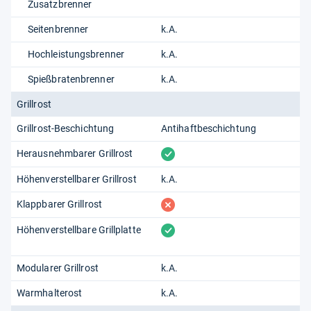
Zusatzbrenner
Seitenbrenner
k.A.
Hochleistungsbrenner
k.A.
Spießbratenbrenner
k.A.
Grillrost
Grillrost-Beschichtung
Antihaftbeschichtung
vorhanden
Herausnehmbarer Grillrost
Höhenverstellbarer Grillrost
k.A.
fehlt
Klappbarer Grillrost
vorhanden
Höhenverstellbare Grillplatte
Modularer Grillrost
k.A.
Warmhalterost
k.A.