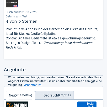
verwendbar; langwieriger Vorheizvorgang ... Temperatur der
Grillplatten nicht einzeln einstellbar.“
Erschienen: 31.03.2025
Details zum Test
4 von 5 Sternen
Pro: Intuitive Anpassung der Garzeit an die Dicke des Garguts;
Ideal für Steaks; Große Grillplatte.
Contra: Digitales Bedienfeld ist etwas gewöhnungsbedürftig;
Sperriges Design; Teuer.
- Zusammengefasst durch unsere
Redaktion.
Angebote
Wir arbeiten unabhängig und neutral. Wenn Sie auf ein verlinktes Shop-
Angebot klicken, unterstützen Sie uns dabei. Wir erhalten dann ggf. eine
Vergütung.
Mehr erfahren
Gebraucht
Neu
(75,95 €)
(ab 185,00 €)
185,00 €
Bester
Preis