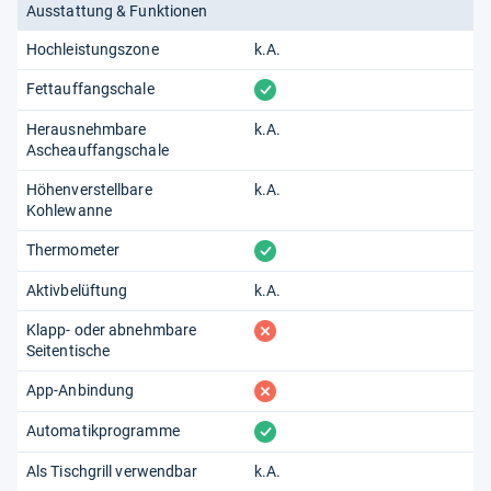
Ausstattung & Funktionen
Hochleistungszone
k.A.
vorhanden
Fettauffangschale
Herausnehmbare
k.A.
Ascheauffangschale
Höhenverstellbare
k.A.
Kohlewanne
vorhanden
Thermometer
Aktivbelüftung
k.A.
fehlt
Klapp- oder abnehmbare
Seitentische
fehlt
App-Anbindung
vorhanden
Automatikprogramme
Als Tischgrill verwendbar
k.A.