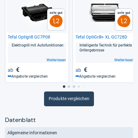
Sehr gut
Sehr gut
1,2
1,2
Tefal Opti­grill GC7P08
Tefal Opti­Grill+ XL GC728D
Elek­tro­grill mit Auto­funk­tio­nen
Intel­li­gente Tech­nik für per­fekte
Grill­er­geb­nisse
Weiterlesen
Weiterlesen
€
€
Angebote vergleichen
Angebote vergleichen
Produkte vergleichen
Datenblatt
Allgemeine Informationen