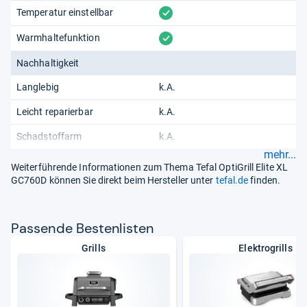
vorhanden
Temperatur einstellbar
vorhanden
Warmhaltefunktion
Nachhaltigkeit
Langlebig
k.A.
Leicht reparierbar
k.A.
Schadstoffarm
k.A.
mehr...
Weiterführende Informationen zum Thema Tefal OptiGrill Elite XL
GC760D können Sie direkt beim Hersteller unter
tefal.de
finden.
Pas­sende Bes­ten­lis­ten
Grills
Elektrogrills