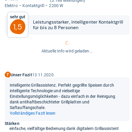
(3.188 Meinungen)
Elek­tro
Kon­takt­grill
2200 W
Sehr gut
Leis­tungs­star­ker, intel­li­gen­ter Kon­takt­grill
1,5
für bis zu 8 Per­so­nen
Aktuelle Info wird geladen...
Unser Fazit
13.11.2020
Intelligente Grillassistenz. Perfekt gegrillte Speisen durch
intelligente Technologie und vielseitige
Einstellungsmöglichkeiten - dazu einfach in der Reinigung
dank antihaftbeschichteter Grillplatten und
Saftauffangschale.
Vollständiges Fazit lesen
Stärken
einfache, vielfältige Bedienung dank digitalem Grillassistent