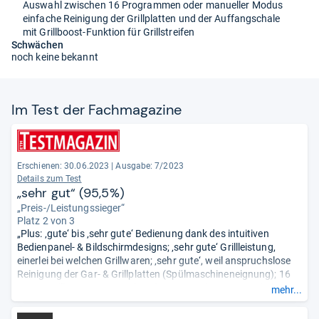
Auswahl zwischen 16 Programmen oder manueller Modus
einfache Reinigung der Grillplatten und der Auffangschale
mit Grillboost-Funktion für Grillstreifen
Schwächen
noch keine bekannt
Im Test der Fach­ma­ga­zine
Erschienen: 30.06.2023
|
Ausgabe: 7/2023
Details zum Test
„sehr gut“ (95,5%)
„Preis-/Leistungssieger“
Platz 2 von 3
„Plus: ‚gute‘ bis ‚sehr gute‘ Bedienung dank des intuitiven
Bedienpanel- & Bildschirmdesigns; ‚sehr gute‘ Grillleistung,
einerlei bei welchen Grillwaren; ‚sehr gute‘, weil anspruchslose
Reinigung der Gar- & Grillplatten (Spülmaschineneignung); 16
Gar- & Grillprogramme vorhanden; Timer einprogrammierbar ...
mehr...
Minus: Grillplatten nicht an die Größe verschiedener Grillwaren
anpassbar; Grillplatten nur über-, nicht aber nebeneinander