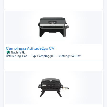
Campingaz Attitude2go CV
Nachhaltig
Befeue­rung: Gas
Typ: Cam­ping­grill
Leis­tung: 2400 W