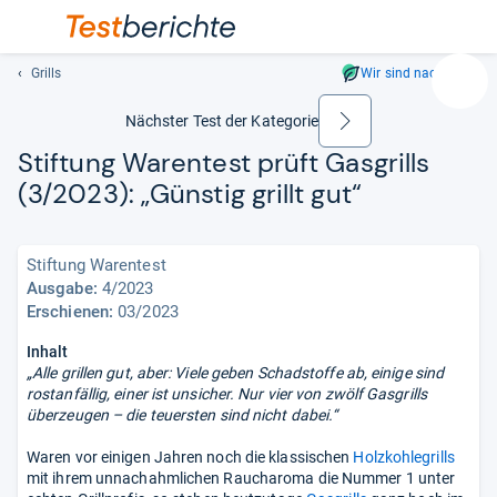
Grills
Wir sind nachhaltig
Suc
Geben
Nächster Test der Kategorie
weiter
Sie
Stif­tung Waren­test prüft Gas­grills
mindest
(3/2023): „Güns­tig grillt gut“
drei
Zeichen
ein.
Stiftung Warentest
Vorschl
Ausgabe:
4/2023
erschei
Erschienen:
03/2023
automat
und
Inhalt
lassen
„Alle grillen gut, aber: Viele geben Schadstoffe ab, einige sind
sich
rostanfällig, einer ist unsicher. Nur vier von zwölf Gasgrills
mit
überzeugen – die teuersten sind nicht dabei.“
den
Waren vor einigen Jahren noch die klassischen
Holzkohlegrills
Pfeiltas
mit ihrem unnachahmlichen Raucharoma die Nummer 1 unter
auswähl