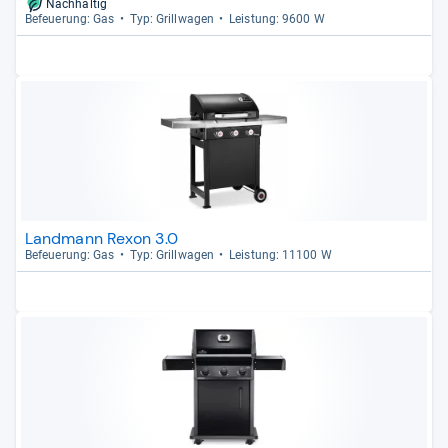
Nachhaltig
Befeue­rung: Gas
Typ: Grill­wa­gen
Leis­tung: 9600 W
Landmann Rexon 3.0
Befeue­rung: Gas
Typ: Grill­wa­gen
Leis­tung: 11100 W