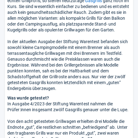
echten Grillprofis, so stehen heutzutage
Gasgrills
ganz hoch im
Kurs. Sie sind wesentlich einfacher zu bedienen und es entsteht
auch kein gesundheitsschädlicher Rauch. Zudem gibt es sie in
allen möglichen Varianten: als kompakte Grills für den Balkon
oder den Campingausflug, als platzsparende Stand- und
Kugelgrills oder als opulenter Grillwagen für den Garten.
In der aktuellen Ausgabe der Stiftung Warentest befanden sich
sowohl kleine Campingmodelle mit einem Brenner als auch
terrassentaugliche Grillwagen mit drei Brennern im Testfeld.
Genauso durchmischt wie die Preisklassen waren auch die
Ergebnisse. Während bei den Grillergebnissen alle Modelle
punkten konnten, sah es bei der Haltbarkeit und dem
Schadstoffgehalt der Grillroste anders aus. Nur vier der zwölf
getesteten Gasgrills konnten letztendlich mit einem „guten“
Endergebnis überzeugen.
Was wurde getestet?
In Ausgabe 4/2023 der Stiftung Warentest nahmen die
Prüfer:innen insgesamt zwölf Gasgrills genauer unter die Lupe.
Von den acht getesteten Grillwagen erhielten drei Modelle die
Endnote „gut“, die restlichen schnitten „befriedigend“ ab. Unter
den tragbaren Grills war nur ein Produkt „gut“, zwei waren