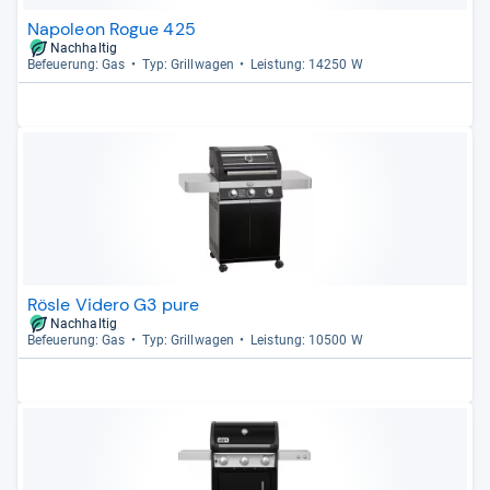
Napoleon Rogue 425
Nachhaltig
Befeue­rung: Gas
Typ: Grill­wa­gen
Leis­tung: 14250 W
Rösle Videro G3 pure
Nachhaltig
Befeue­rung: Gas
Typ: Grill­wa­gen
Leis­tung: 10500 W