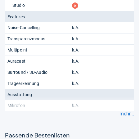
fehlt
Studio
Features
Noise-Cancelling
k.A.
Transparenzmodus
k.A.
Multipoint
k.A.
Auracast
k.A.
Surround / 3D-Audio
k.A.
Trageerkennung
k.A.
Ausstattung
Mikrofon
k.A.
mehr...
Pas­sende Bes­ten­lis­ten