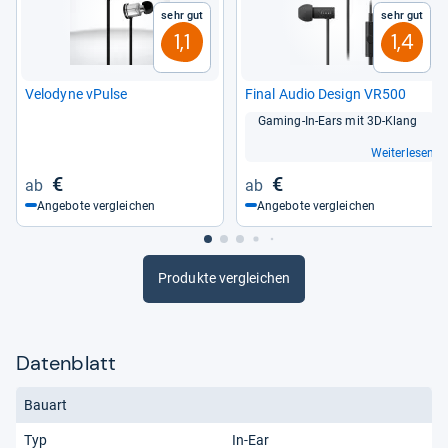
Sehr gut
Sehr gut
1,1
1,4
Velo­dyne vPulse
Final Audio Design VR500
Gaming-​In-​Ears mit 3D-​Klang
Weiterlesen
€
€
Angebote vergleichen
Angebote vergleichen
Produkte vergleichen
Datenblatt
Bauart
Typ
In-Ear