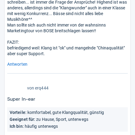
schreiben... ist immer die Frage der Ansprüche! Highend ist was
anderes, allerdings sind die "Klangwunder" auch in einer Klasse
mit wenig Konkurrenz... Bässe sind nicht alles liebe
Musikhörer^^
Man sollte sich auch nicht immer von der wahnsinns
Marketingtour von BOSE breitschlagen lassen!!
FAZIT:
befriedigend weil: Klang ist "ok" und mangelnde "Chinaqualität"
aber super Support.
Antworten
5,0
von
erq444
von
5
Super In-ear
Sternen
Vorteile:
komfortabel, gute Klangqualität, günstig
Geeignet für:
zu Hause, Sport, unterwegs
Ich bin:
häufig unterwegs