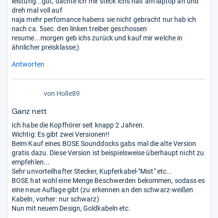
leistung...gut, dachte ich mir steck ichs halt am laptop an und
dreh mal voll auf
naja mehr perfomance habens sie nicht gebracht nur hab ich
nach ca. 5sec. den linken treiber geschossen
resume...morgen geb ichs zurück und kauf mir welche in
ähnlicher preisklasse;)
Antworten
von
Holle89
Ganz nett
Ich habe die Kopfhörer seit knapp 2 Jahren.
Wichtig: Es gibt zwei Versionen!!
Beim Kauf eines BOSE Sounddocks gabs mal die alte Version
gratis dazu. Diese Version ist beispielsweise überhaupt nicht zu
empfehlen...
Sehr unvorteilhafter Stecker, Kupferkabel-"Mist" etc...
BOSE hat wohl eine Menge Beschwerden bekommen, sodass es
eine neue Auflage gibt (zu erkennen an den schwarz-weißen
Kabeln, vorher: nur schwarz)
Nun mit neuem Design, Goldkabeln etc.