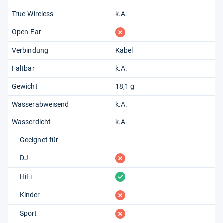
True-Wireless
k.A.
fehlt
Open-Ear
Verbindung
Kabel
Faltbar
k.A.
Gewicht
18,1 g
Wasserabweisend
k.A.
Wasserdicht
k.A.
Geeignet für
fehlt
DJ
vorhanden
HiFi
fehlt
Kinder
fehlt
Sport