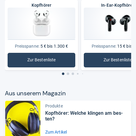
Kopfhörer
In-Ear-Kopfhörer
Preisspanne:
5 € bis 1.300 €
Preisspanne:
15 € bis 2
Zur Bestenliste
Zur Bestenliste
: Kopfhörer
: In-Ear-
Aus unse­rem Maga­zin
Produkte
Kopf­hö­rer: Wel­che klin­gen am bes­
ten?
Zum Artikel