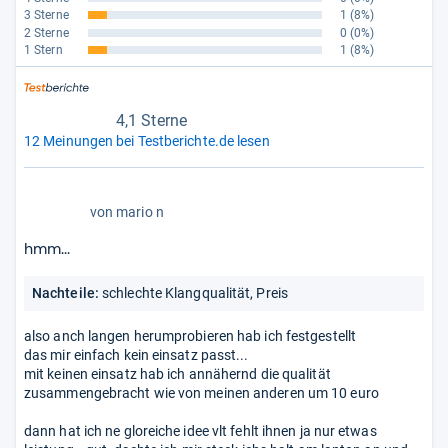
3 Sterne
1
(8%)
2 Sterne
0
(0%)
1 Stern
1
(8%)
4,1 Sterne
12 Meinungen bei Testberichte.de lesen
3,0
von
mario n
von
5
hmm...
Sternen
Nachteile:
schlechte Klangqualität, Preis
also anch langen herumprobieren hab ich festgestellt
das mir einfach kein einsatz passt...
mit keinen einsatz hab ich annähernd die qualität
zusammengebracht wie von meinen anderen um 10 euro
dann hat ich ne gloreiche idee vlt fehlt ihnen ja nur etwas