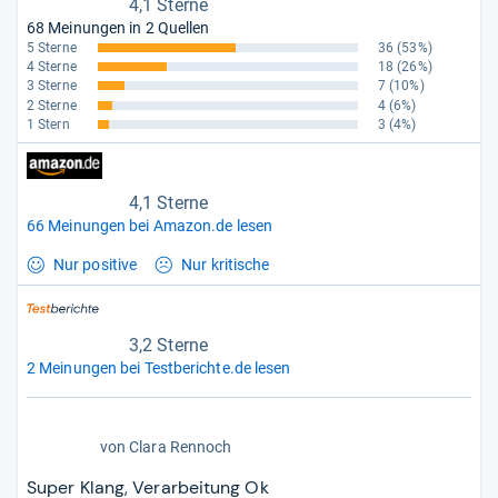
4,1 Sterne
68 Meinungen in 2 Quellen
5 Sterne
36
(53%)
4 Sterne
18
(26%)
3 Sterne
7
(10%)
2 Sterne
4
(6%)
1 Stern
3
(4%)
4,1 Sterne
66 Meinungen bei Amazon.de lesen
Nur positive
Nur kritische
3,2 Sterne
2 Meinungen bei Testberichte.de lesen
4,0
von
Clara Rennoch
von
5
Super Klang, Verarbeitung Ok