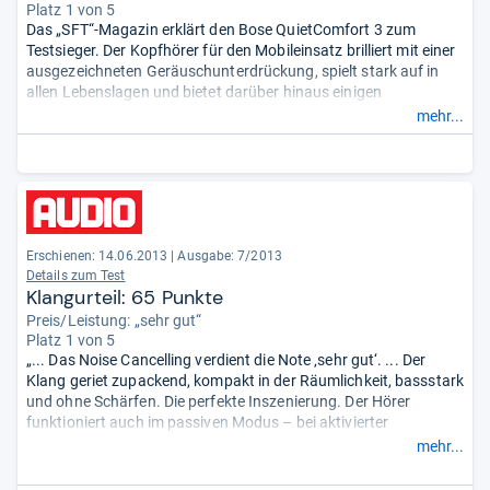
Platz 1 von 5
Das „SFT“-Magazin erklärt den Bose QuietComfort 3 zum
Testsieger. Der Kopfhörer für den Mobileinsatz brilliert mit einer
ausgezeichneten Geräuschunterdrückung, spielt stark auf in
allen Lebenslagen und bietet darüber hinaus einigen
Tragekomfort. Neben diesen bereits beeindruckenden Vorzügen
mehr...
weist das Modell aber auch noch eine lange Akkulaufzeit auf,
was den Kopfhörer insgesamt zum besten im gesamten
Testfeld macht.
Eine Akkuladung reicht für 25 Stunden, was selbst für lange
Flugreisen ausreichend ist. Im Kabel des Kopfhörers befindet
sich eine Fernbedienung, mit der sich zum Beispiel die
Erschienen: 14.06.2013
|
Ausgabe: 7/2013
Lautstärke regulieren lässt. Zum Lieferumfang gehören des
Details zum Test
Weiteren ein Ladegerät für den beigelegten Akku mit Lithium-
Klangurteil: 65 Punkte
Ionen-Technik und eine elegante Tragetasche.
Preis/Leistung: „sehr gut“
Platz 1 von 5
„... Das Noise Cancelling verdient die Note ‚sehr gut‘. ... Der
Klang geriet zupackend, kompakt in der Räumlichkeit, bassstark
und ohne Schärfen. Die perfekte Inszenierung. Der Hörer
funktioniert auch im passiven Modus – bei aktivierter
Geräuschdämmung ist außer einem Hintergrundrauschen
mehr...
akustisch kein Unterschied zum passiven Arbeiten zu hören.“