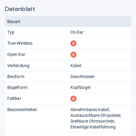
Datenblatt
Bauart
Typ
On-Ear
fehlt
True-Wireless
fehlt
Open-Ear
Verbindung
Kabel
Bauform
Geschlossen
Bügelform
Kopfbügel
fehlt
Faltbar
Besonderheiten
Abnehmbares Kabel
Austauschbare Ohrpolster
Drehbare Ohrmuscheln
Einseitige Kabelführung