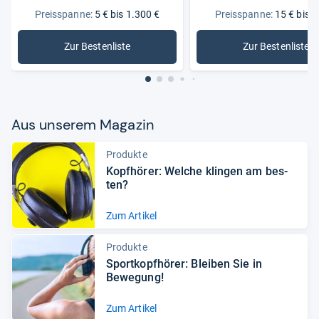
Preisspanne:
5 € bis 1.300 €
Preisspanne:
15 € bis 3
Zur Bestenliste
Zur Bestenliste
: Kopfhörer
: Geschlo
Aus unse­rem Maga­zin
Produkte
Kopf­hö­rer: Wel­che klin­gen am bes­
ten?
Zum Artikel
Produkte
Sport­kopf­hö­rer: Blei­ben Sie in
Bewe­gung!
Zum Artikel