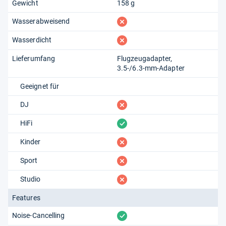
Gewicht
158 g
fehlt
Wasserabweisend
fehlt
Wasserdicht
Lieferumfang
Flugzeugadapter
3.5-/6.3-mm-Adapter
Geeignet für
fehlt
DJ
vorhanden
HiFi
fehlt
Kinder
fehlt
Sport
fehlt
Studio
Features
vorhanden
Noise-Cancelling