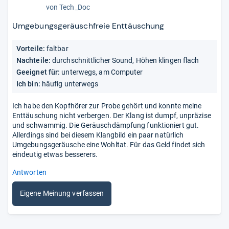
2,5
von
Tech_Doc
von
5
Umgebungsgeräuschfreie Enttäuschung
Sternen
Vorteile:
faltbar
Nachteile:
durchschnittlicher Sound, Höhen klingen flach
Geeignet für:
unterwegs, am Computer
Ich bin:
häufig unterwegs
Ich habe den Kopfhörer zur Probe gehört und konnte meine
Enttäuschung nicht verbergen. Der Klang ist dumpf, unpräzise
und schwammig. Die Geräuschdämpfung funktioniert gut.
Allerdings sind bei diesem Klangbild ein paar natürlich
Umgebungsgeräusche eine Wohltat. Für das Geld findet sich
eindeutig etwas besserers.
Antworten
Eigene Meinung verfassen