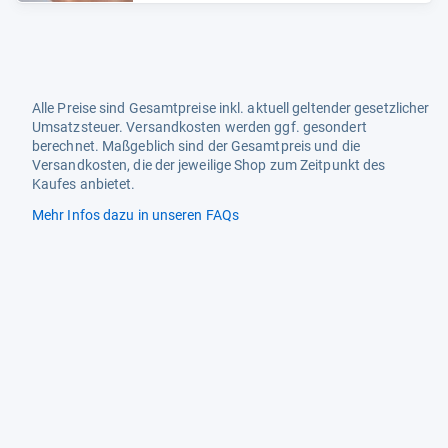
Alle Preise sind Gesamtpreise inkl. aktuell geltender gesetzlicher
Umsatzsteuer. Versandkosten werden ggf. gesondert
berechnet. Maßgeblich sind der Gesamtpreis und die
Versandkosten, die der jeweilige Shop zum Zeitpunkt des
Kaufes anbietet.
Mehr Infos dazu in unseren FAQs
Newsletter
Neutrale Ratgeber – hilfreich für Ihre
Produktwahl
Gut getestete Produkte – passend zur
Jahreszeit
Tipps & Tricks