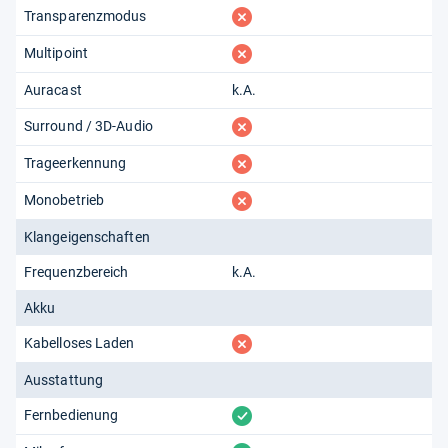
fehlt
Transparenzmodus
fehlt
Multipoint
Auracast
k.A.
fehlt
Surround / 3D-Audio
fehlt
Trageerkennung
fehlt
Monobetrieb
Klangeigenschaften
Frequenzbereich
k.A.
Akku
fehlt
Kabelloses Laden
Ausstattung
vorhanden
Fernbedienung