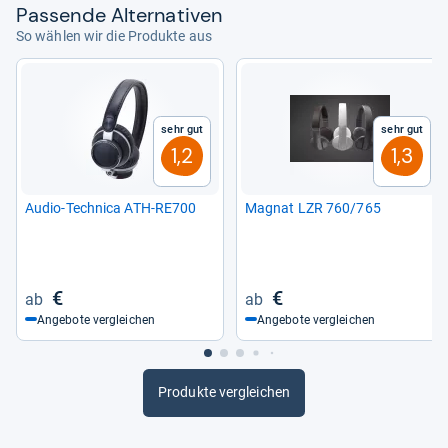
Pas­sende Alter­na­ti­ven
So wählen wir die Produkte aus
Sehr gut
Sehr gut
1,2
1,3
Audio-​Tech­nica ATH-​RE700
Magnat LZR 760/765
€
€
Angebote vergleichen
Angebote vergleichen
Produkte vergleichen