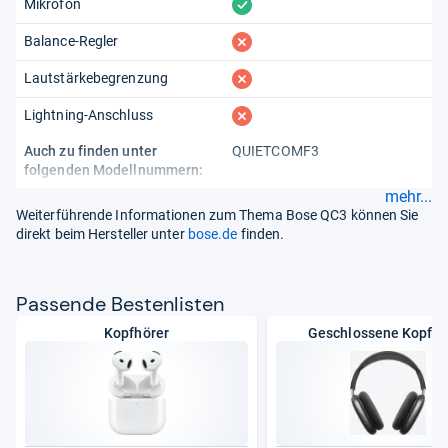
vorhanden
Mikrofon
fehlt
Balance-Regler
fehlt
Lautstärkebegrenzung
fehlt
Lightning-Anschluss
Auch zu finden unter
QUIETCOMF3
folgenden Modellnummern:
mehr...
Weiterführende Informationen zum Thema Bose QC3 können Sie
direkt beim Hersteller unter
bose.de
finden.
Pas­sende Bes­ten­lis­ten
Kopfhörer
Geschlossene Kopfhö