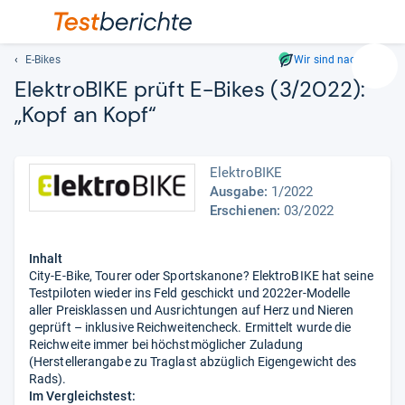
E-Bikes
Wir sind nachhaltig
Suc
Elek­tro­BIKE prüft E-​Bikes (3/2022):
Geben
„Kopf an Kopf“
Sie
mindest
drei
ElektroBIKE
Zeichen
Ausgabe:
1/2022
ein.
Erschienen:
03/2022
Vorschl
erschei
automat
Inhalt
und
City-E-Bike, Tourer oder Sportskanone? ElektroBIKE hat seine
Testpiloten wieder ins Feld geschickt und 2022er-Modelle
lassen
aller Preisklassen und Ausrichtungen auf Herz und Nieren
sich
geprüft – inklusive Reichweitencheck. Ermittelt wurde die
mit
Reichweite immer bei höchstmöglicher Zuladung
den
(Herstellerangabe zu Traglast abzüglich Eigengewicht des
Pfeiltas
Rads).
auswähl
Im Vergleichstest: