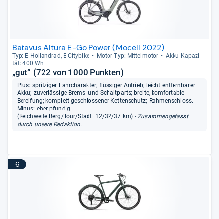
Batavus Altura E-Go Power (Modell 2022)
Typ: E-​Hol­land­rad, E-​City­bike
Motor-​Typ: Mit­tel­mo­tor
Akku-​Kapa­zi­
tät: 400 Wh
„gut“ (722 von 1000 Punkten)
Plus: spritziger Fahrcharakter; flüssiger Antrieb; leicht entfernbarer
Akku; zuverlässige Brems- und Schaltparts; breite, komfortable
Bereifung; komplett geschlossener Kettenschutz; Rahmenschloss.
Minus: eher pfundig.
(Reichweite Berg/Tour/Stadt: 12/32/37 km)
- Zusammengefasst
durch unsere Redaktion.
6