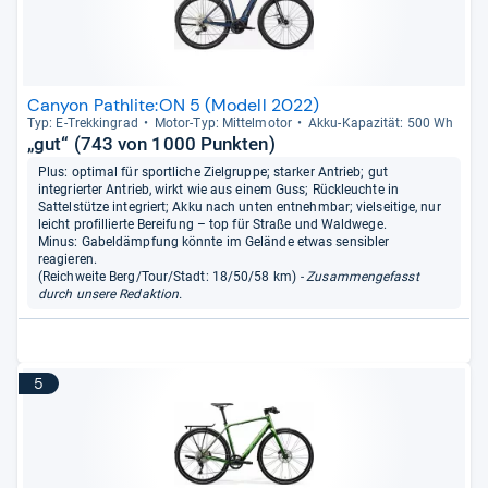
Canyon Pathlite:ON 5 (Modell 2022)
Typ: E-​Trek­kin­grad
Motor-​Typ: Mit­tel­mo­tor
Akku-​Kapa­zi­tät: 500 Wh
„gut“ (743 von 1000 Punkten)
Plus: optimal für sportliche Zielgruppe; starker Antrieb; gut
integrierter Antrieb, wirkt wie aus einem Guss; Rückleuchte in
Sattelstütze integriert; Akku nach unten entnehmbar; vielseitige, nur
leicht profillierte Bereifung – top für Straße und Waldwege.
Minus: Gabeldämpfung könnte im Gelände etwas sensibler
reagieren.
(Reichweite Berg/Tour/Stadt: 18/50/58 km)
- Zusammengefasst
durch unsere Redaktion.
5