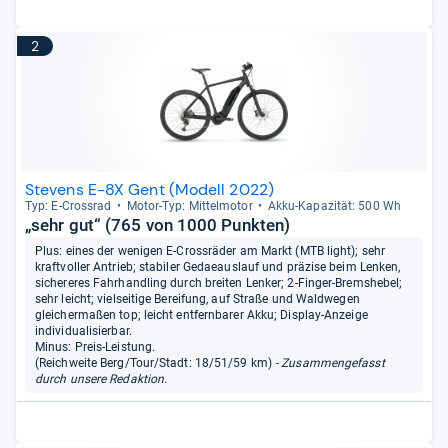
2
Stevens E-8X Gent (Modell 2022)
Typ: E-​Cross­rad
Motor-​Typ: Mit­tel­mo­tor
Akku-​Kapa­zi­tät: 500 Wh
„sehr gut“ (765 von 1000 Punkten)
Plus: eines der wenigen E-Crossräder am Markt (MTB light); sehr
kraftvoller Antrieb; stabiler Gedaeauslauf und präzise beim Lenken,
sichereres Fahrhandling durch breiten Lenker; 2-Finger-Bremshebel;
sehr leicht; vielseitige Bereifung, auf Straße und Waldwegen
gleichermaßen top; leicht entfernbarer Akku; Display-Anzeige
individualisierbar.
Minus: Preis-Leistung.
(Reichweite Berg/Tour/Stadt: 18/51/59 km)
- Zusammengefasst
durch unsere Redaktion.