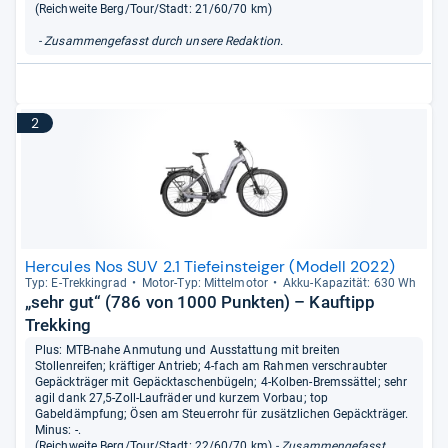
(Reichweite Berg/Tour/Stadt: 21/60/70 km)
- Zusammengefasst durch unsere Redaktion.
2
Hercules Nos SUV 2.1 Tiefeinsteiger (Modell 2022)
Typ: E-​Trek­kin­grad
Motor-​Typ: Mit­tel­mo­tor
Akku-​Kapa­zi­tät: 630 Wh
„sehr gut“ (786 von 1000 Punkten) – Kauftipp
Trekking
Plus: MTB-nahe Anmutung und Ausstattung mit breiten
Stollenreifen; kräftiger Antrieb; 4-fach am Rahmen verschraubter
Gepäckträger mit Gepäcktaschenbügeln; 4-Kolben-Bremssättel; sehr
agil dank 27,5-Zoll-Laufräder und kurzem Vorbau; top
Gabeldämpfung; Ösen am Steuerrohr für zusätzlichen Gepäckträger.
Minus: -.
(Reichweite Berg/Tour/Stadt: 22/60/70 km)
- Zusammengefasst