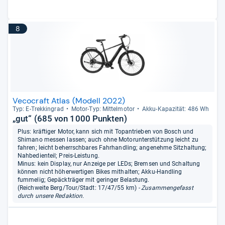
8
Vecocraft Atlas (Modell 2022)
Typ: E-​Trek­kin­grad
Motor-​Typ: Mit­tel­mo­tor
Akku-​Kapa­zi­tät: 486 Wh
„gut“ (685 von 1000 Punkten)
Plus: kräftiger Motor, kann sich mit Topantrieben von Bosch und
Shimano messen lassen; auch ohne Motorunterstützung leicht zu
fahren; leicht beherrschbares Fahrhandling; angenehme Sitzhaltung;
Nahbedienteil; Preis-Leistung.
Minus: kein Display, nur Anzeige per LEDs; Bremsen und Schaltung
können nicht höherwertigen Bikes mithalten; Akku-Handling
fummelig; Gepäckträger mit geringer Belastung.
(Reichweite Berg/Tour/Stadt: 17/47/55 km)
- Zusammengefasst
durch unsere Redaktion.