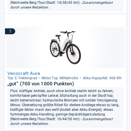
(Reichweite Berg/Tour/Stadt: 14/38/45 km)
- Zusammengefasst
durch unsere Redaktion.
7
Vecocraft Aura
Typ: E-​Trek­kin­grad
Motor-​Typ: Mit­tel­mo­tor
Akku-​Kapa­zi­tät: 468 Wh
„gut“ (700 von 1000 Punkten)
Plus: kräftiger Antrieb; auch ohne Antrieb realtiv leicht zu fahren;
komfortabel gekröpfter Lenker, Sitzhaltung auch in der Stadt top;
leicht beherrschbar; hydraulische Bremsen mit solider Verzögerung.
Minus: Übersetzung größte Ritzel für steilere Anstiege etwas zu lang,
kräftiger Motor mach das wett (kostet aber Akku-Energie); etwas
fummeliges Akku-Handling; geringe Gepäckträgerzuladung.
(Reichweite Berg/Tour/Stadt: 16/44/50 km)
- Zusammengefasst
durch unsere Redaktion.