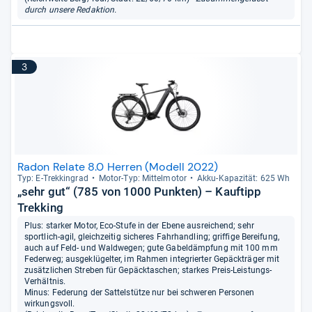
durch unsere Redaktion.
3
Radon Relate 8.0 Herren (Modell 2022)
Typ: E-​Trek­kin­grad
Motor-​Typ: Mit­tel­mo­tor
Akku-​Kapa­zi­tät: 625 Wh
„sehr gut“ (785 von 1000 Punkten) – Kauftipp
Trekking
Plus: starker Motor, Eco-Stufe in der Ebene ausreichend; sehr
sportlich-agil, gleichzeitig sicheres Fahrhandling; griffige Bereifung,
auch auf Feld- und Waldwegen; gute Gabeldämpfung mit 100 mm
Federweg; ausgeklügelter, im Rahmen integrierter Gepäckträger mit
zusätzlichen Streben für Gepäcktaschen; starkes Preis-Leistungs-
Verhältnis.
Minus: Federung der Sattelstütze nur bei schweren Personen
wirkungsvoll.