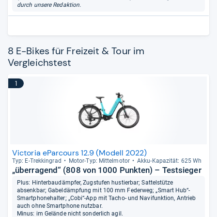
durch unsere Redaktion.
8 E-Bikes für Freizeit & Tour im
Vergleichstest
1
Victoria eParcours 12.9 (Modell 2022)
Typ: E-​Trek­kin­grad
Motor-​Typ: Mit­tel­mo­tor
Akku-​Kapa­zi­tät: 625 Wh
„überragend“ (808 von 1000 Punkten) – Testsieger
Plus: Hinterbaudämpfer, Zugstufen hustierbar; Sattelstütze
absenkbar; Gabeldämpfung mit 100 mm Federweg; „Smart Hub“-
Smartphonehalter; „Cobi“-App mit Tacho- und Navifunktion, Antrieb
auch ohne Smartphone nutzbar.
Minus: im Gelände nicht sonderlich agil.