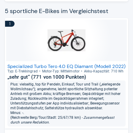
5 sportliche E-Bikes im Vergleichstest
1
Specialized Turbo Tero 4.0 EQ Diamant (Modell 2022)
Typ: E-​Trek­kin­grad
Motor-​Typ: Mit­tel­mo­tor
Akku-​Kapa­zi­tät: 710 Wh
„sehr gut“ (771 von 1000 Punkten)
Plus: vielseitig, top für Pendeln, Einkauf, Tour und Trail („eierlegende
Wollmilchsau“); angenehme, leicht sportliche Sitzhaltung potenter
Antrieb mit großem Akku; kräftige Bremsen; Gepäckträger mit hoher
Zuladung; Rückleuchte im Gepäckträgerrahmen integriert;
Unterstützungsstufen per App individualisierbar; Bewegungssensor
mit Diebstahlschutz; Sattelstütze hydraulisch absenkbar.
Minus: -.
(Reichweite Berg/Tour/Stadt: 25/67/78 km)
- Zusammengefasst
durch unsere Redaktion.