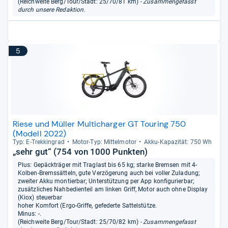
(Reichweite Berg/Tour/Stadt: 25/70/81 km)
- Zusammengefasst
durch unsere Redaktion.
5
Riese und Müller Multicharger GT Touring 750
(Modell 2022)
Typ: E-​Trek­kin­grad
Motor-​Typ: Mit­tel­mo­tor
Akku-​Kapa­zi­tät: 750 Wh
„sehr gut“ (754 von 1000 Punkten)
Plus: Gepäckträger mit Traglast bis 65 kg; starke Bremsen mit 4-
Kolben-Bremssätteln, gute Verzögerung auch bei voller Zuladung;
zweiter Akku montierbar; Unterstützung per App konfigurierbar;
zusätzliches Nahbedienteil am linken Griff, Motor auch ohne Display
(Kiox) steuerbar
hoher Komfort (Ergo-Griffe, gefederte Sattelstütze.
Minus: -.
(Reichweite Berg/Tour/Stadt: 25/70/82 km)
- Zusammengefasst