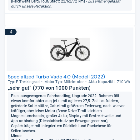
(Reichweite Berg/Tour/Stadt: 22/62/72 km)
- Zusammengefasst
durch unsere Redaktion.
4
Specialized Turbo Vado 4.0 (Modell 2022)
Typ: E-​Trek­kin­grad
Motor-​Typ: Mit­tel­mo­tor
Akku-​Kapa­zi­tät: 710 Wh
„sehr gut“ (770 von 1000 Punkten)
Plus: ausgewogenes Fahrhandling; Upgrade 2022: Rahmen fällt
etwas komfortabler aus, jetzt mit agileren 27,5.-Zoll-Laufrädern,
gefederte Sattelstütze, Gabel mit größerem Federweg; nach wie vor
kräftiger, aber leiser Motor (Brose Drive T mit leichtem
Magnesiumchassis; großer Akku; Display mit Restreichweite und
App-Anbindung (Diebstahlschutz per Bewegungssensor);
Gepäckträger mit integriertem Rücklicht und Packebene für
Seitentaschen.
Minus: -.