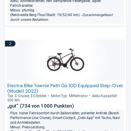
Akku; Antriebsriemen; fein dämpfende Federgabel; agiler
Fahrcharakter.
Minus: pfundig.
(Reichweite Berg/Tour/Stadt: 19/52/60 km)
- Zusammengefasst
durch unsere Redaktion.
2
Electra Bike Townie Path Go 10D Equipped Step-Over
(Modell 2022)
Typ: E-​Crui­ser, E-​City­bike
Motor-​Typ: Mit­tel­mo­tor
Akku-​Kapa­zi­tät:
500 Wh
„gut“ (734 von 1000 Punkten)
Plus: hoher Fahrkomfort durch Ballonreifen; potenter Antrieb (Bosch
Performance Line Cruise); Smart-Cockpit, „Cobi-App“ mit Tacho, Navi
und Antriebsdaten.
Minus: Preis-Leistung.