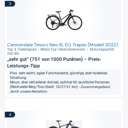
3
Cannondale Tesoro Neo SL EQ Trapez (Modell 2022)
Typ: E-​Trek­kin­grad
Motor-​Typ: Heck­na­ben­mo­tor
Akku-​Kapa­zi­tät:
250 Wh
„sehr gut“ (751 von 1000 Punkten) – Preis-
Leistungs-Tipp
Plus: sehr leicht; agiler Fahrcharakter; günstige, aber tadellose
Schaltung.
Minus: eher verhaltener Antrieb, optimal für sportliche Personen.
(Reichweite Berg/Tour/Stadt: 10/27/31 km)
- Zusammengefasst
durch unsere Redaktion.
4