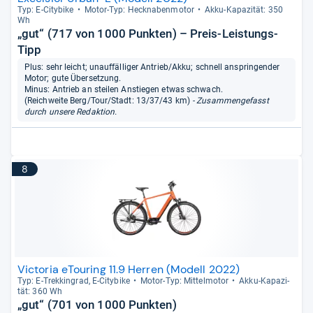
Typ: E-​City­bike
Motor-​Typ: Heck­na­ben­mo­tor
Akku-​Kapa­zi­tät: 350
Wh
„gut“ (717 von 1000 Punkten) – Preis-Leistungs-
Tipp
Plus: sehr leicht; unauffälliger Antrieb/Akku; schnell anspringender
Motor; gute Übersetzung.
Minus: Antrieb an steilen Anstiegen etwas schwach.
(Reichweite Berg/Tour/Stadt: 13/37/43 km)
- Zusammengefasst
durch unsere Redaktion.
8
Victoria eTouring 11.9 Herren (Modell 2022)
Typ: E-​Trek­kin­grad, E-​City­bike
Motor-​Typ: Mit­tel­mo­tor
Akku-​Kapa­zi­
tät: 360 Wh
„gut“ (701 von 1000 Punkten)