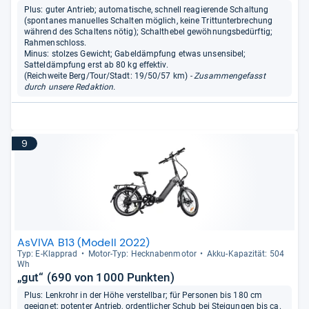
Plus: guter Antrieb; automatische, schnell reagierende Schaltung
(spontanes manuelles Schalten möglich, keine Trittunterbrechung
während des Schaltens nötig); Schalthebel gewöhnungsbedürftig;
Rahmenschloss.
Minus: stolzes Gewicht; Gabeldämpfung etwas unsensibel;
Satteldämpfung erst ab 80 kg effektiv.
(Reichweite Berg/Tour/Stadt: 19/50/57 km)
- Zusammengefasst
durch unsere Redaktion.
9
AsVIVA B13 (Modell 2022)
Typ: E-​Klapprad
Motor-​Typ: Heck­na­ben­mo­tor
Akku-​Kapa­zi­tät: 504
Wh
„gut“ (690 von 1000 Punkten)
Plus: Lenkrohr in der Höhe verstellbar; für Personen bis 180 cm
geeignet; potenter Antrieb, ordentlicher Schub bei Steigungen bis ca.