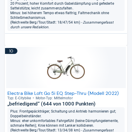
20 Prozent; hoher Komfort durch Gabeldämpfung und gefederte
Sattelstütze; leicht zusammenzufalten.
Minus: bei höherem Tempo etwas flattrig; Faltmechanik ohne
Schließmechanismus.
(Reichweite Berg/Tour/Stadt: 18/47/54 km)
- Zusammengefasst
durch unsere Redaktion.
10
Electra Bike Loft Go 5i EQ Step-Thru (Modell 2022)
Typ: E-​City­bike
Motor-​Typ: Mit­tel­mo­tor
„befriedigend“ (644 von 1000 Punkten)
Plus: Frontgepäckträger; Schaltung und Antrieb harmonieren gut;
Doppelbeinständer.
Minus: eher unkomfortables Fahrgefühl (keine Dämpfungelemente,
schmale Reifen); Knie können mit Lenker kollidieren.
(Reichweite Berg/Tour/Stadt: 13/34/38 km)
- Zusammengefasst