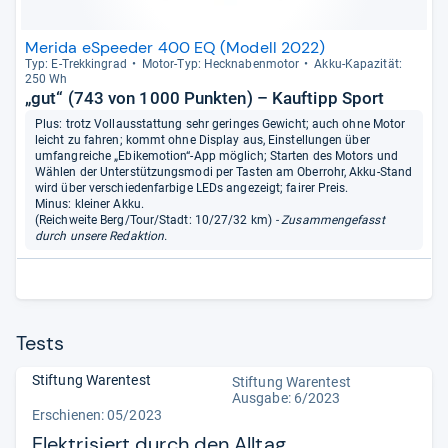
Merida eSpeeder 400 EQ (Modell 2022)
Typ: E-​Trek­kin­grad
Motor-​Typ: Heck­na­ben­mo­tor
Akku-​Kapa­zi­tät:
250 Wh
„gut“ (743 von 1000 Punkten) – Kauftipp Sport
Plus: trotz Vollausstattung sehr geringes Gewicht; auch ohne Motor
leicht zu fahren; kommt ohne Display aus, Einstellungen über
umfangreiche „Ebikemotion“-App möglich; Starten des Motors und
Wählen der Unterstützungsmodi per Tasten am Oberrohr, Akku-Stand
wird über verschiedenfarbige LEDs angezeigt; fairer Preis.
Minus: kleiner Akku.
(Reichweite Berg/Tour/Stadt: 10/27/32 km)
- Zusammengefasst
durch unsere Redaktion.
Tests
Stiftung Warentest
Stiftung Warentest
Ausgabe: 6/2023
Erschienen: 05/2023
Elektrisiert durch den Alltag