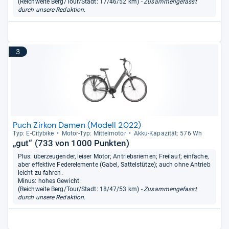
(Reichweite Berg/Tour/Stadt: 17/46/52 km)
- Zusammengefasst
durch unsere Redaktion.
3
Puch Zirkon Damen (Modell 2022)
Typ: E-​City­bike
Motor-​Typ: Mit­tel­mo­tor
Akku-​Kapa­zi­tät: 576 Wh
„gut“ (733 von 1000 Punkten)
Plus: überzeugender, leiser Motor; Antriebsriemen; Freilauf; einfache,
aber effektive Federelemente (Gabel, Sattelstütze); auch ohne Antrieb
leicht zu fahren.
Minus: hohes Gewicht.
(Reichweite Berg/Tour/Stadt: 18/47/53 km)
- Zusammengefasst
durch unsere Redaktion.