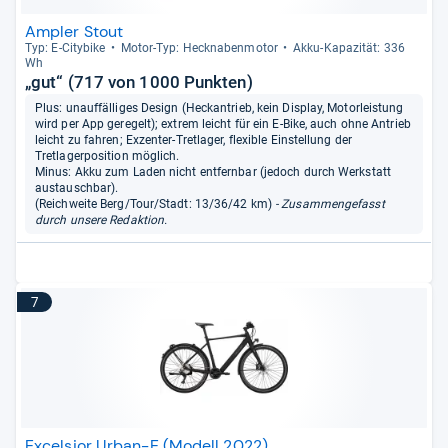
Ampler Stout
Typ: E-​City­bike
Motor-​Typ: Heck­na­ben­mo­tor
Akku-​Kapa­zi­tät: 336
Wh
„gut“ (717 von 1000 Punkten)
Plus: unauffälliges Design (Heckantrieb, kein Display, Motorleistung
wird per App geregelt); extrem leicht für ein E-Bike, auch ohne Antrieb
leicht zu fahren; Exzenter-Tretlager, flexible Einstellung der
Tretlagerposition möglich.
Minus: Akku zum Laden nicht entfernbar (jedoch durch Werkstatt
austauschbar).
(Reichweite Berg/Tour/Stadt: 13/36/42 km)
- Zusammengefasst
durch unsere Redaktion.
7
Excelsior Urban-E (Modell 2022)