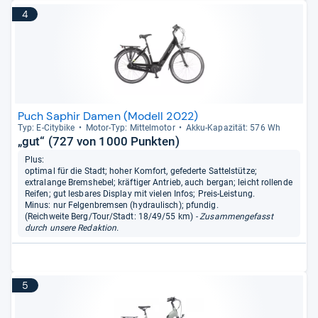
4
Puch Saphir Damen (Modell 2022)
Typ: E-​City­bike
Motor-​Typ: Mit­tel­mo­tor
Akku-​Kapa­zi­tät: 576 Wh
„gut“ (727 von 1000 Punkten)
Plus:
optimal für die Stadt; hoher Komfort, gefederte Sattelstütze;
extralange Bremshebel; kräftiger Antrieb, auch bergan; leicht rollende
Reifen; gut lesbares Display mit vielen Infos; Preis-Leistung.
Minus: nur Felgenbremsen (hydraulisch); pfundig.
(Reichweite Berg/Tour/Stadt: 18/49/55 km)
- Zusammengefasst
durch unsere Redaktion.
5