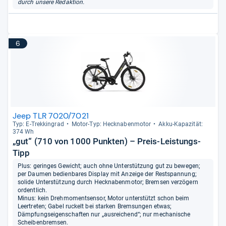
durch unsere Redaktion.
6
Jeep TLR 7020/7021
Typ: E-​Trek­kin­grad
Motor-​Typ: Heck­na­ben­mo­tor
Akku-​Kapa­zi­tät:
374 Wh
„gut“ (710 von 1000 Punkten) – Preis-Leistungs-
Tipp
Plus: geringes Gewicht; auch ohne Unterstützung gut zu bewegen;
per Daumen bedienbares Display mit Anzeige der Restspannung;
solide Unterstützung durch Hecknabenmotor; Bremsen verzögern
ordentlich.
Minus: kein Drehmomentsensor, Motor unterstützt schon beim
Leertreten; Gabel ruckelt bei starken Bremsungen etwas;
Dämpfungseigenschaften nur „ausreichend“; nur mechanische
Scheibenbremsen.