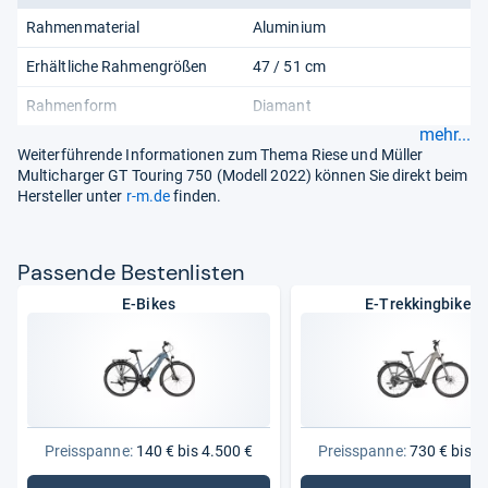
Rahmenmaterial
Aluminium
Erhältliche Rahmengrößen
47 / 51 cm
Rahmenform
Diamant
mehr...
Weiterführende Informationen zum Thema Riese und Müller
Multicharger GT Touring 750 (Modell 2022) können Sie direkt beim
Hersteller unter
r-m.de
finden.
Pas­sende Bes­ten­lis­ten
E-Bikes
E-Trekkingbikes
Preisspanne:
140 € bis 4.500 €
Preisspanne:
730 € bis 4