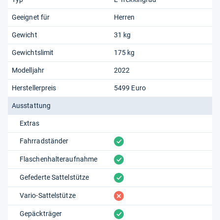
Geeignet für
Herren
Gewicht
31 kg
Gewichtslimit
175 kg
Modelljahr
2022
Herstellerpreis
5499 Euro
Ausstattung
Extras
vorhanden
Fahrradständer
vorhanden
Flaschenhalteraufnahme
vorhanden
Gefederte Sattelstütze
fehlt
Vario-Sattelstütze
vorhanden
Gepäckträger