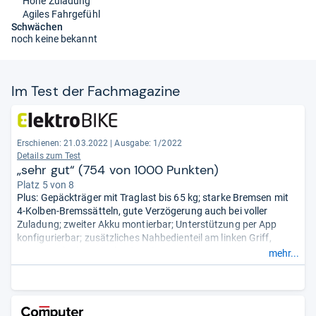
Hohe Zuladung
Agiles Fahrgefühl
Schwächen
noch keine bekannt
Im Test der Fach­ma­ga­zine
Erschienen: 21.03.2022
|
Ausgabe: 1/2022
Details zum Test
„sehr gut“ (754 von 1000 Punkten)
Platz 5 von 8
Plus: Gepäckträger mit Traglast bis 65 kg; starke Bremsen mit
4-Kolben-Bremssätteln, gute Verzögerung auch bei voller
Zuladung; zweiter Akku montierbar; Unterstützung per App
konfigurierbar; zusätzliches Nahbedienteil am linken Griff,
Motor auch ohne Display (Kiox) steuerbar
mehr...
hoher Komfort (Ergo-Griffe, gefederte Sattelstütze.
Minus: -.
(Reichweite Berg/Tour/Stadt: 25/70/82
km)
- Zusammengefasst durch unsere Redaktion.