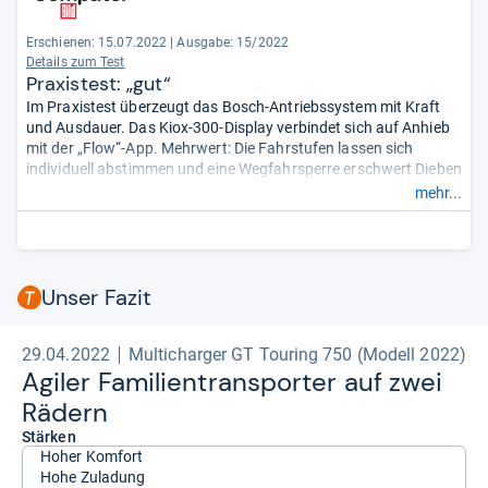
Erschienen: 15.07.2022
|
Ausgabe: 15/2022
Details zum Test
Praxistest: „gut“
Im Praxistest überzeugt das Bosch-Antriebssystem mit Kraft
und Ausdauer. Das Kiox-300-Display verbindet sich auf Anhieb
mit der „Flow“-App. Mehrwert: Die Fahrstufen lassen sich
individuell abstimmen und eine Wegfahrsperre erschwert Dieben
die Arbeit. Auch gut: Regelmäßige Funktionsupdates werden
mehr...
zunächst aufs Smartphone und von dort aufs Display
übertragen. Fazit: Mit dem Bosch-System kommt auch ein
Cargo-Bike richtig auf Touren.
- Zusammengefasst durch
unsere Redaktion.
Unser Fazit
29.04.2022
Multicharger GT Touring 750 (Modell 2022)
Agi­ler Fami­li­en­trans­por­ter auf zwei
Rädern
Stärken
Hoher Komfort
Hohe Zuladung