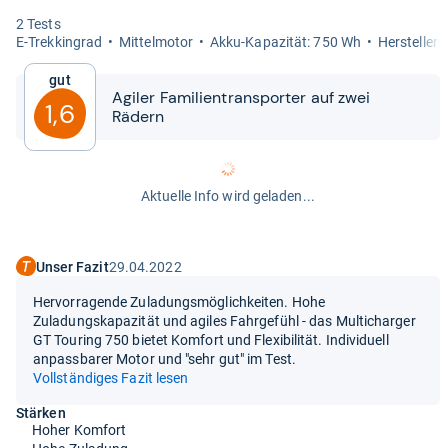
2 Tests
E-​Trek­kin­grad
Mit­tel­mo­tor
Akku-​​Kapa­zi­tät: 750 Wh
Her­stel­ler
Gut
Agi­ler Fami­li­en­trans­por­ter auf zwei
1,6
Rädern
Aktuelle Info wird geladen...
Unser Fazit
29.04.2022
Hervorragende Zuladungsmöglichkeiten. Hohe
Zuladungskapazität und agiles Fahrgefühl - das Multicharger
GT Touring 750 bietet Komfort und Flexibilität. Individuell
anpassbarer Motor und "sehr gut" im Test.
Vollständiges Fazit lesen
Stärken
Hoher Komfort