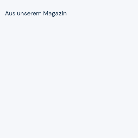
Aus unse­rem Maga­zin
Produkte
Diese Stro­mer wie­gen weni­ger als
20 Kilo!
Zum Artikel
News
Von schlank bis groß­spu­rig: Das
sind die E-​Bike-​High­lights 2023!
Zum Artikel
Alle Preise sind Gesamtpreise inkl. aktuell geltender gesetzlicher
Umsatzsteuer. Versandkosten werden ggf. gesondert