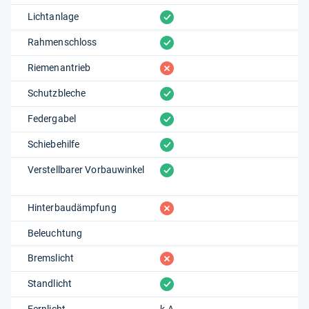
vorhanden
Lichtanlage
vorhanden
Rahmenschloss
fehlt
Riemenantrieb
vorhanden
Schutzbleche
vorhanden
Federgabel
vorhanden
Schiebehilfe
vorhanden
Verstellbarer Vorbauwinkel
fehlt
Hinterbaudämpfung
Beleuchtung
fehlt
Bremslicht
vorhanden
Standlicht
Fernlicht
k.A.