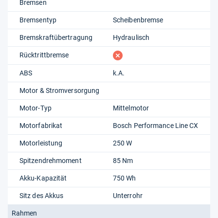
Bremsen
Bremsentyp
Scheibenbremse
Bremskraftübertragung
Hydraulisch
fehlt
Rücktrittbremse
ABS
k.A.
Motor & Stromversorgung
Motor-Typ
Mittelmotor
Motorfabrikat
Bosch Performance Line CX
Motorleistung
250 W
Spitzendrehmoment
85 Nm
Akku-Kapazität
750 Wh
Sitz des Akkus
Unterrohr
Rahmen