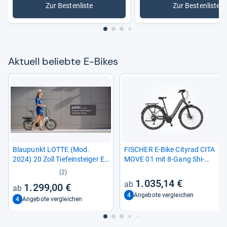
Zur Bestenliste
Zur Bestenliste
: E-Bikes
: E-Trekki
Aktu­ell beliebte E-​Bikes
Blau­punkt LOTTE (Mod.
FISCHER E-​Bike City­rad CITA
2024) 20 Zoll Tiefein­stei­ger E-​
MOVE 01 mit 8-​Gang Shi­
Bike
mano Schal­tung
(2)
1.035,14 €
1.299,00 €
4
Angebote vergleichen
4
Angebote vergleichen