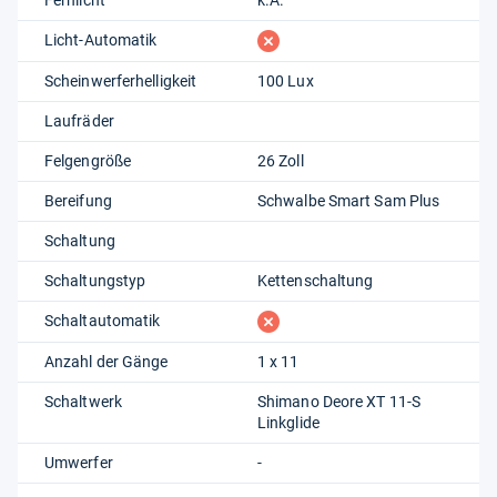
fehlt
Licht-Automatik
Scheinwerferhelligkeit
100 Lux
Laufräder
Felgengröße
26 Zoll
Bereifung
Schwalbe Smart Sam Plus
Schaltung
Schaltungstyp
Kettenschaltung
fehlt
Schaltautomatik
Anzahl der Gänge
1 x 11
Schaltwerk
Shimano Deore XT 11-S
Linkglide
Umwerfer
-