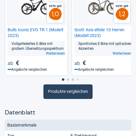
Sehr gut
Sehr gut
1,0
1,2
Bulls Ico­nic EVO TR 1 (Modell
Scott Axis eRide 10 Her­ren
2023)
(Modell 2023)
Voll­ge­fe­der­tes E-​Bike mit
Sport­li­ches E-​Bike mit opti­schen
großem Über­set­zungs­spek­trum
Akzen­ten
Weiterlesen
Weiterlesen
€
€
Angebote vergleichen
Angebote vergleichen
Produkte vergleichen
Datenblatt
Basismerkmale
Typ
E-Trekkingrad