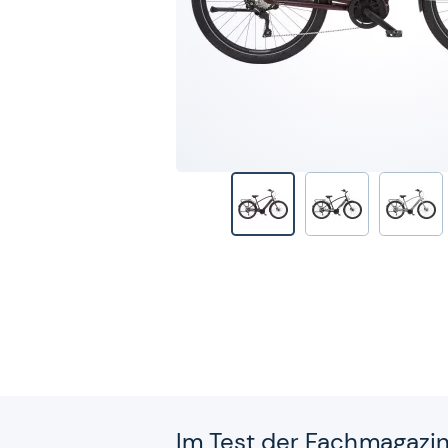
Im Test der Fach­ma­ga­zi