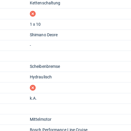
Kettenschaltung
fehlt
1 x 10
Shimano Deore
-
Scheibenbremse
Hydraulisch
fehlt
k.A.
Mittelmotor
Bosch Performance Line Cruise