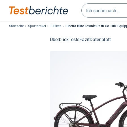
Geben
Sie
Startseite
Sportartikel
E-Bikes
Electra Bike Townie Path Go 10D Equip
mindestens
drei
Überblick
Tests
Fazit
Datenblatt
Zeichen
ein.
Vorschläge
erscheinen
automatisch
und
lassen
sich
mit
den
Pfeiltasten
auswählen.