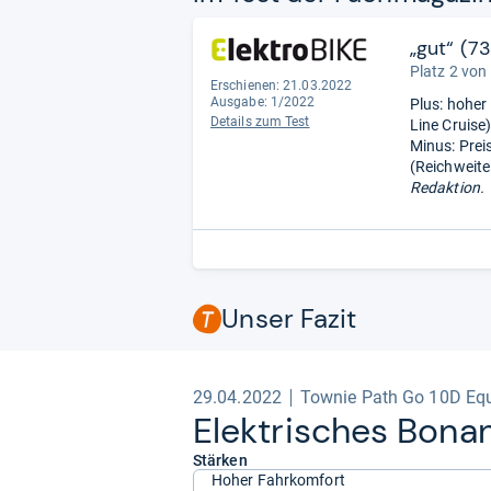
„gut“ (7
Platz 2 von
Erschienen: 21.03.2022
Ausgabe: 1/2022
Plus: hoher
Details zum Test
Line Cruise
Minus: Prei
(Reichweite
Redaktion.
Unser Fazit
29.04.2022
Townie Path Go 10D Equ
Elek­tri­sches Bonan
Stärken
Hoher Fahrkomfort