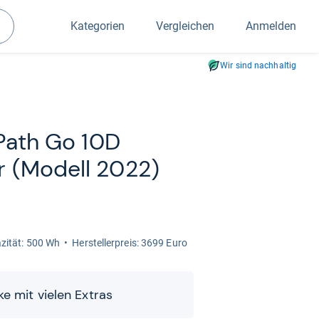
Kategorien
Vergleichen
Anmelden
Suchen
Wir sind nachhaltig
 Path Go 10D
r (Modell 2022)
­zi­tät: 500 Wh
Her­stel­ler­preis: 3699 Euro
ke mit vie­len Extras