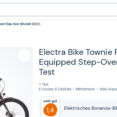
ped Step-Over (Modell 2022)
Elec­tra Bike Tow­nie
Equip­ped Step-​Ove
Test
1 Test
E-​Crui­ser, E-​City­bike
Mit­tel­mo­tor
Akku-​​Kapa
Sehr gut
Elek­tri­sches Bonanza-​​Bi
1,4