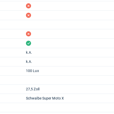
fehlt
fehlt
fehlt
vorhanden
k.A.
k.A.
100 Lux
27,5 Zoll
Schwalbe Super Moto X