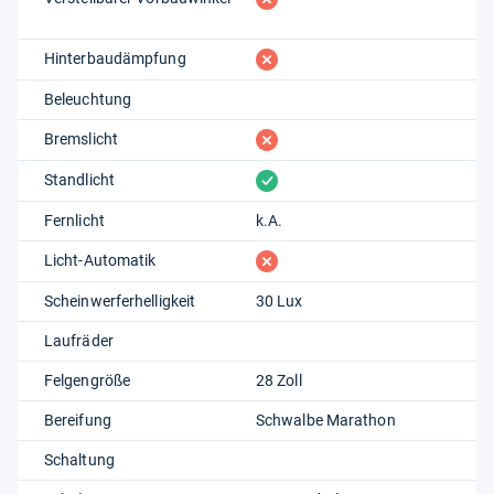
fehlt
Hinterbaudämpfung
Beleuchtung
fehlt
Bremslicht
vorhanden
Standlicht
Fernlicht
k.A.
fehlt
Licht-Automatik
Scheinwerferhelligkeit
30 Lux
Laufräder
Felgengröße
28 Zoll
Bereifung
Schwalbe Marathon
Schaltung