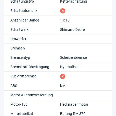
Schaltungstyp
Kettenschaltung
fehlt
Schaltautomatik
Anzahl der Gänge
1 x 10
Schaltwerk
Shimano Deore
Umwerfer
-
Bremsen
Bremsentyp
Scheibenbremse
Bremskraftübertragung
Hydraulisch
fehlt
Rücktrittbremse
ABS
k.A.
Motor & Stromversorgung
Motor-Typ
Hecknabenmotor
Motorfabrikat
Bafang RM 370