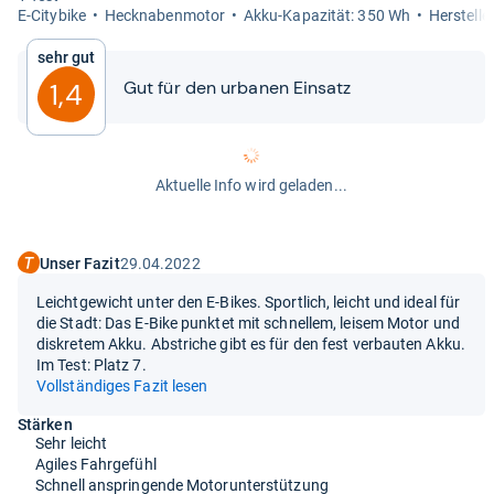
E-​City­bike
Heck­na­ben­mo­tor
Akku-​​Kapa­zi­tät: 350 Wh
Her­stel­l
Sehr gut
Gut für den urba­nen Ein­satz
1,4
Aktuelle Info wird geladen...
Unser Fazit
29.04.2022
Leichtgewicht unter den E-Bikes. Sportlich, leicht und ideal für
die Stadt: Das E-Bike punktet mit schnellem, leisem Motor und
diskretem Akku. Abstriche gibt es für den fest verbauten Akku.
Im Test: Platz 7.
Vollständiges Fazit lesen
Stärken
Sehr leicht
Agiles Fahrgefühl
Schnell anspringende Motorunterstützung