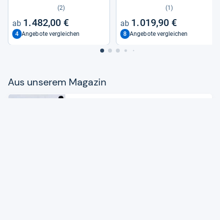
Bike
mano Schal­tung
(2)
(1)
1.482,00 €
1.019,90 €
4
8
Angebote vergleichen
Angebote vergleichen
Aus unse­rem Maga­zin
Produkte
Diese Stro­mer wie­gen weni­ger als
20 Kilo!
Zum Artikel
News
Von schlank bis groß­spu­rig: Das
sind die E-​Bike-​High­lights 2023!
Zum Artikel