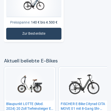
Preisspanne:
140 € bis 4.500 €
Zur Bestenliste
: E-Bikes
Aktu­ell beliebte E-​Bikes
Blau­punkt LOTTE (Mod.
FISCHER E-​Bike City­rad CITA
2024) 20 Zoll Tiefein­stei­ger E-​
MOVE 01 mit 8-​Gang Shi­