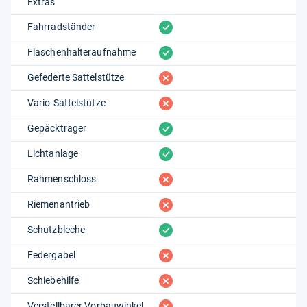
Extras
vorhanden
Fahrradständer
vorhanden
Flaschenhalteraufnahme
fehlt
Gefederte Sattelstütze
fehlt
Vario-Sattelstütze
vorhanden
Gepäckträger
vorhanden
Lichtanlage
fehlt
Rahmenschloss
fehlt
Riemenantrieb
vorhanden
Schutzbleche
fehlt
Federgabel
fehlt
Schiebehilfe
fehlt
Verstellbarer Vorbauwinkel