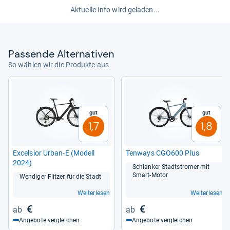
Aktuelle Info wird geladen...
Pas­sende Alter­na­ti­ven
So wählen wir die Produkte aus
Gut
Gut
1,7
1,8
Excel­sior Urban-​E (Modell
Ten­ways CGO600 Plus
2024)
Schlan­ker Stadt­stro­mer mit
Smart-​Motor
Wen­di­ger Flit­zer für die Stadt
Weiterlesen
Weiterlesen
€
€
Angebote vergleichen
Angebote vergleichen