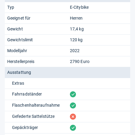
Typ
E-Citybike
Geeignet für
Herren
Gewicht
17,4 kg
Gewichtslimit
120 kg
Modelljahr
2022
Herstellerpreis
2790 Euro
Ausstattung
Extras
vorhanden
Fahrradständer
vorhanden
Flaschenhalteraufnahme
fehlt
Gefederte Sattelstütze
vorhanden
Gepäckträger