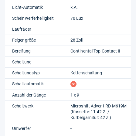
Licht-Automatik
k.A.
Scheinwerferhelligkeit
70 Lux
Laufräder
Felgengröße
28 Zoll
Bereifung
Continental Top Contact II
Schaltung
Schaltungstyp
Kettenschaltung
fehlt
Schaltautomatik
Anzahl der Gänge
1 x 9
Schaltwerk
Microshift Advent RD-M619M
(Kassette: 11-42 Z. /
Kurbelgarnitur: 42 Z.)
Umwerfer
-