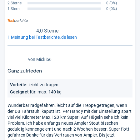
2 Sterne
0
(0%)
1 Stern
0
(0%)
4,0 Sterne
1 Meinung bei Testberichte.de lesen
4,0
von
Micki56
von
5
Ganz zufrieden
Sternen
Vorteile:
leicht zu tragen
Geeignet für:
max. 140 kg
Wunderbar radgefahren, leicht auf die Treppe getragen, wenn
der DB Fahrstuhl kaputt ist. Per Handy mit der Einstellung spart
viel viel Kilometer Max.120 km Super! Auf Hügeln sehe ich kein
Problem. Ich habe anfangs neues Ampler Stout bisschen
geduldig kennengelernt und nach 2 Wochen besser. Super flott
gefahren Danke für das Vertrauen von Ampler. Bis jetzt