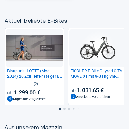
Aktu­ell beliebte E-​Bikes
Blau­punkt LOTTE (Mod.
FISCHER E-​Bike City­rad CITA
2024) 20 Zoll Tiefein­stei­ger E-​
MOVE 01 mit 8-​Gang Shi­
Bike
mano Schal­tung
(2)
1.031,65 €
1.299,00 €
5
Angebote vergleichen
4
Angebote vergleichen
Aus unse­rem Maga­zin