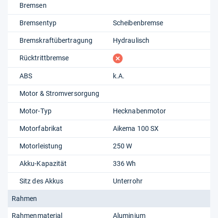
Bremsen
Bremsentyp
Scheibenbremse
Bremskraftübertragung
Hydraulisch
fehlt
Rücktrittbremse
ABS
k.A.
Motor & Stromversorgung
Motor-Typ
Hecknabenmotor
Motorfabrikat
Aikema 100 SX
Motorleistung
250 W
Akku-Kapazität
336 Wh
Sitz des Akkus
Unterrohr
Rahmen
Rahmenmaterial
Aluminium