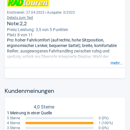
Erschienen: 27.04.2023
|
Ausgabe: 3/2023
Details zum Test
Note:2,2
Preis/Leistung: 3,5 von 5 Punkten
Platz 8 von 11
Pro: hoher Fahrkomfort (aufrechte, hohe Sitzposition,
ergonomischer Lenker, bequemer Sattel); breite, komfortable
Reifen; ausgewogenes Fahrhandling zwischen ruhig und
spritzig; schick ins Oberrohr integrierte Display; Wahl der
Unterstützungsstufe per Taster; Antrieb per App konfigurierbar;
mehr...
robuster Rahmen; sehr gut verarbeitet.
Contra: -.
- Zusammengefasst durch unsere Redaktion.
Kun­den­mei­nun­gen
4,0 Sterne
1 Meinung in einer Quelle
5 Sterne
0
(0%)
4 Sterne
1
(100%)
3 Sterne
0
(0%)