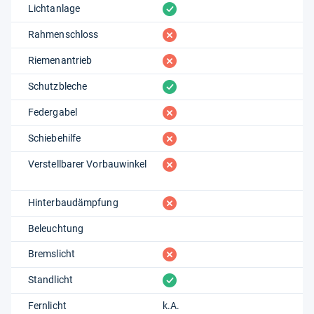
vorhanden
Lichtanlage
fehlt
Rahmenschloss
fehlt
Riemenantrieb
vorhanden
Schutzbleche
fehlt
Federgabel
fehlt
Schiebehilfe
fehlt
Verstellbarer Vorbauwinkel
fehlt
Hinterbaudämpfung
Beleuchtung
fehlt
Bremslicht
vorhanden
Standlicht
Fernlicht
k.A.