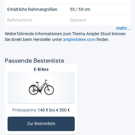
Erhältliche Rahmengrößen
55 / 58 cm
Rahmenform
Diamant
mehr...
Weiterführende Informationen zum Thema Ampler Stout können
Sie direkt beim Hersteller unter
amplerbikes.com
finden.
Pas­sende Bes­ten­liste
E-Bikes
Preisspanne:
140 € bis 4.500 €
Zur Bestenliste
: E-Bikes