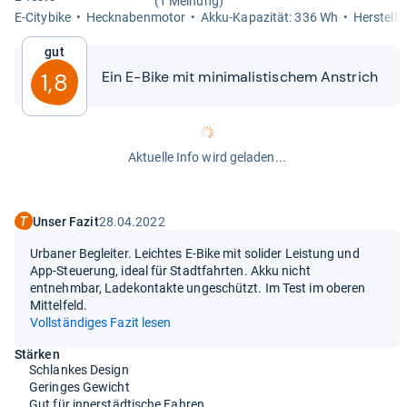
(1 Meinung)
E-​City­bike
Heck­na­ben­mo­tor
Akku-​​Kapa­zi­tät: 336 Wh
Her­stel­l
Gut
Ein E-​​Bike mit mini­ma­lis­ti­schem Anstrich
1,8
Aktuelle Info wird geladen...
Unser Fazit
28.04.2022
Urbaner Begleiter. Leichtes E-Bike mit solider Leistung und
App-Steuerung, ideal für Stadtfahrten. Akku nicht
entnehmbar, Ladekontakte ungeschützt. Im Test im oberen
Mittelfeld.
Vollständiges Fazit lesen
Stärken
Schlankes Design
Geringes Gewicht
Gut für innerstädtische Fahren