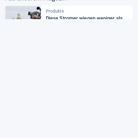
Produkte
Diese Stro­mer wie­gen weni­ger als
20 Kilo!
Zum Artikel
News
Von schlank bis groß­spu­rig: Das
sind die E-​Bike-​High­lights 2023!
Zum Artikel
Alle Preise sind Gesamtpreise inkl. aktuell geltender gesetzlicher
Umsatzsteuer. Versandkosten werden ggf. gesondert
berechnet. Maßgeblich sind der Gesamtpreis und die
Versandkosten, die der jeweilige Shop zum Zeitpunkt des