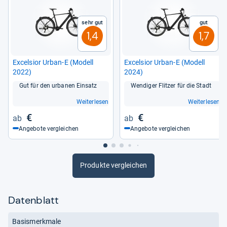
Sehr gut
Gut
1,4
1,7
Excel­sior Urban-​E (Modell
Excel­sior Urban-​E (Modell
2022)
2024)
Gut für den urba­nen Ein­satz
Wen­di­ger Flit­zer für die Stadt
Weiterlesen
Weiterlesen
€
€
Angebote vergleichen
Angebote vergleichen
Produkte vergleichen
Datenblatt
Basismerkmale