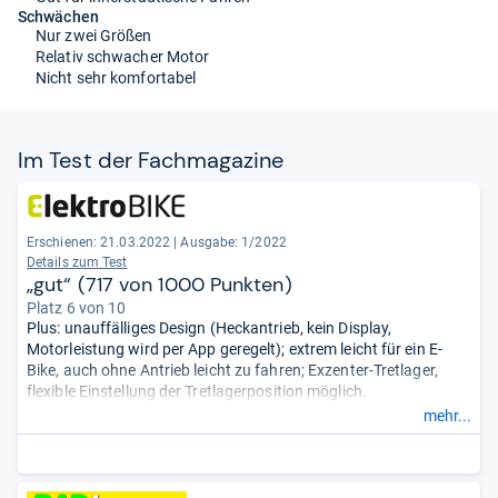
Schwächen
Nur zwei Größen
Relativ schwacher Motor
Nicht sehr komfortabel
Im Test der Fach­ma­ga­zine
Erschienen: 21.03.2022
|
Ausgabe: 1/2022
Details zum Test
„gut“ (717 von 1000 Punkten)
Platz 6 von 10
Plus: unauffälliges Design (Heckantrieb, kein Display,
Motorleistung wird per App geregelt); extrem leicht für ein E-
Bike, auch ohne Antrieb leicht zu fahren; Exzenter-Tretlager,
flexible Einstellung der Tretlagerposition möglich.
Minus: Akku zum Laden nicht entfernbar (jedoch durch
mehr...
Werkstatt austauschbar).
(Reichweite Berg/Tour/Stadt: 13/36/42
km)
- Zusammengefasst durch unsere Redaktion.