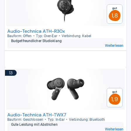
Gut
1,8
Audio-Technica ATH-R30x
Bau­form: Offen
Typ: Over-​Ear
Ver­bin­dung: Kabel
Bud­get­freund­li­cher Stu­dio­klang
Weiterlesen
13
Gut
1,9
Audio-Technica ATH-TWX7
Bau­form: Geschlos­sen
Typ: In-​Ear
Ver­bin­dung: Blue­tooth
Gute Leis­tung mit Abstri­chen
Weiterlesen