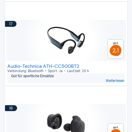
17
Gut
2,1
Audio-Technica ATH-CC500BT2
Ver­bin­dung: Blue­tooth
Sport: Ja
Lauf­zeit: 20 h
Gut für sport­li­che Ein­sätze
Weiterlesen
18
Gut