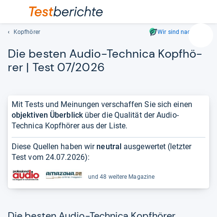
Kopfhörer
Wir sind nachhaltig
Suc
Die bes­ten Audio-​Tech­nica Kopf­hö­
Geben
Sie
rer | Test 07/2026
mindest
drei
Zeichen
Mit Tests und Meinungen verschaffen Sie sich einen
ein.
objektiven Überblick
über die Qualität der Audio-
Vorschl
Technica Kopfhörer aus der Liste.
erschei
automat
Diese Quellen haben wir
neutral
ausgewertet (letzter
und
Test vom
24.07.2026
):
lassen
sich
und 48 weitere Magazine
mit
den
Pfeiltas
auswähl
Die besten Audio-Technica Kopfhörer