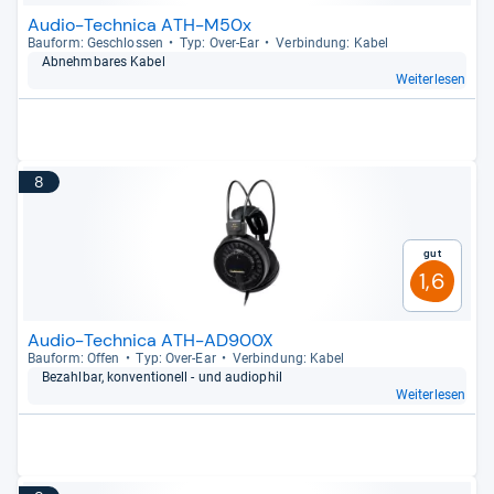
Audio-Technica ATH-M50x
Bau­form: Geschlos­sen
Typ: Over-​Ear
Ver­bin­dung: Kabel
Abnehm­ba­res Kabel
Weiterlesen
8
Gut
1,6
Audio-Technica ATH-AD900X
Bau­form: Offen
Typ: Over-​Ear
Ver­bin­dung: Kabel
Bezahl­bar, kon­ven­tio­nell -​ und audio­phil
Weiterlesen