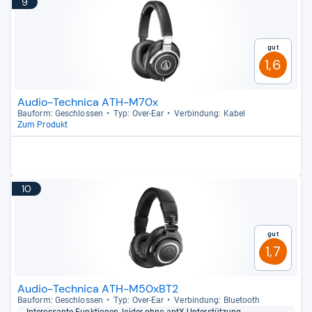
9
Gut
1,6
Audio-Technica ATH-M70x
Bau­form: Geschlos­sen
Typ: Over-​Ear
Ver­bin­dung: Kabel
Zum Produkt
10
Gut
1,7
Audio-Technica ATH-M50xBT2
Bau­form: Geschlos­sen
Typ: Over-​Ear
Ver­bin­dung: Blue­tooth