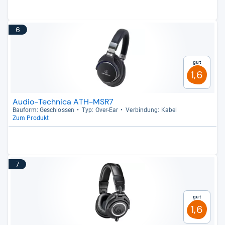
6
Gut
1,6
Audio-Technica ATH-MSR7
Bau­form: Geschlos­sen
Typ: Over-​Ear
Ver­bin­dung: Kabel
Zum Produkt
7
Gut
1,6