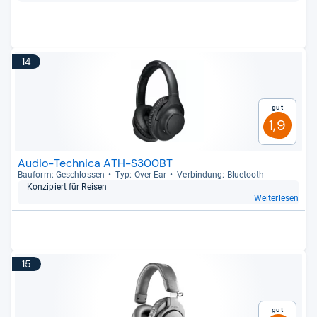
14
Gut
1,9
Audio-Technica ATH-S300BT
Bau­form: Geschlos­sen
Typ: Over-​Ear
Ver­bin­dung: Blue­tooth
Kon­zi­piert für Rei­sen
Weiterlesen
15
Gut