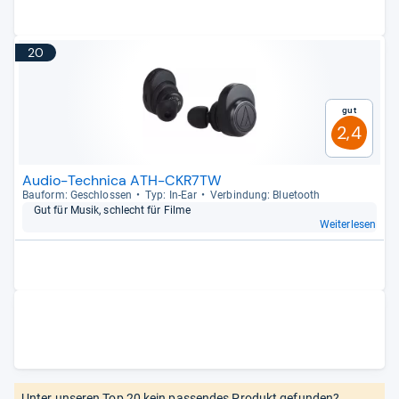
20
Gut
2,4
Audio-Technica ATH-CKR7TW
Bau­form: Geschlos­sen
Typ: In-​Ear
Ver­bin­dung: Blue­tooth
Gut für Musik, schlecht für Filme
Weiterlesen
Unter unseren Top 20 kein passendes Produkt gefunden?