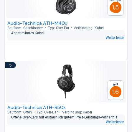
1,5
Audio-Technica ATH-M40x
Bau­form: Geschlos­sen
Typ: Over-​Ear
Ver­bin­dung: Kabel
Abnehm­ba­res Kabel
Weiterlesen
5
Gut
1,6
Audio-Technica ATH-R50x
Bau­form: Offen
Typ: Over-​Ear
Ver­bin­dung: Kabel
Offene Over-​Ears mit erstaun­lich gutem Preis-​Leis­tungs-​Ver­hält­nis
Weiterlesen