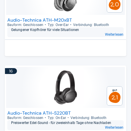
2,0
Audio-Technica ATH-M20xBT
Bau­form: Geschlos­sen
Typ: Over-​Ear
Ver­bin­dung: Blue­tooth
Gelun­ge­ner Kopf­hö­rer für viele Situa­tio­nen
Weiterlesen
16
Gut
2,1
Audio-Technica ATH-S220BT
Bau­form: Geschlos­sen
Typ: On-​Ear
Ver­bin­dung: Blue­tooth
Preis­wer­ter Edel-​Sound -​ für zwei­ein­halb Tage ohne Nach­la­den
Weiterlesen