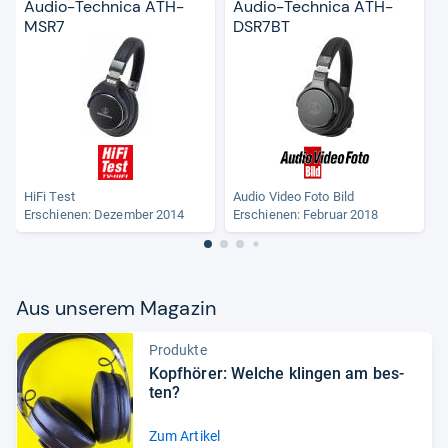
Audio-Technica ATH-
Audio-Technica ATH-
MSR7
DSR7BT
HiFi Test
Audio Video Foto Bild
Erschienen: Dezember 2014
Erschienen: Februar 2018
Aus unse­rem Maga­zin
Produkte
Kopf­hö­rer: Wel­che klin­gen am bes­
ten?
Zum Artikel