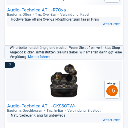
Audio-Technica ATH-R70xa
Bau­form: Offen
Typ: Over-​Ear
Ver­bin­dung: Kabel
Hoch­wer­tige, offene Over-​Ear-​Kopf­hö­rer zum fai­ren Preis
Weiterlesen
Wir arbeiten unabhängig und neutral. Wenn Sie auf ein verlinktes Shop-
Angebot klicken, unterstützen Sie uns dabei. Wir erhalten dann ggf. eine
Vergütung.
Mehr erfahren
2
Sehr gut
1,5
Audio-Technica ATH-CKS30TW+
Bau­form: Geschlos­sen
Typ: In-​Ear
Ver­bin­dung: Blue­tooth
Natur­ge­treuer Klang für unter­wegs
Weiterlesen