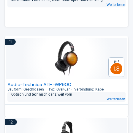
Inter­essante Funk­tio­nen, lei­der ohne aptX-​Unter­stüt­zung
Weiterlesen
11
Gut
1,8
Audio-Technica ATH-WP900
Bau­form: Geschlos­sen
Typ: Over-​Ear
Ver­bin­dung: Kabel
Optisch und tech­nisch ganz weit vorn
Weiterlesen
12