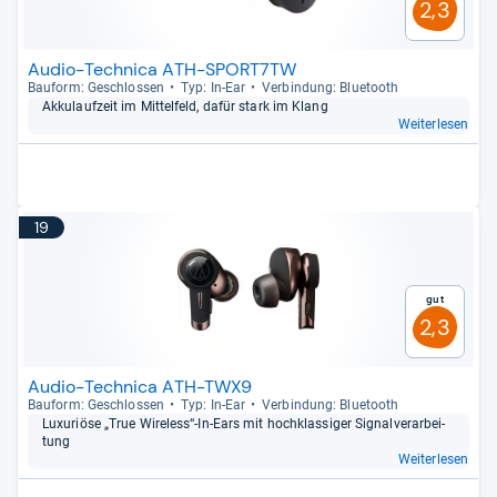
2,3
Audio-Technica ATH-SPORT7TW
Bau­form: Geschlos­sen
Typ: In-​Ear
Ver­bin­dung: Blue­tooth
Akku­lauf­zeit im Mit­tel­feld, dafür stark im Klang
Weiterlesen
19
Gut
2,3
Audio-Technica ATH-TWX9
Bau­form: Geschlos­sen
Typ: In-​Ear
Ver­bin­dung: Blue­tooth
Luxu­ri­öse „True Wire­less“-​In-​Ears mit hoch­klas­si­ger Signal­ver­ar­bei­
tung
Weiterlesen