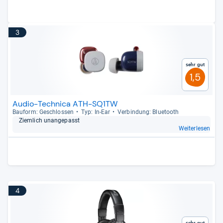
3
Sehr gut
1,5
Audio-Technica ATH-SQ1TW
Bau­form: Geschlos­sen
Typ: In-​Ear
Ver­bin­dung: Blue­tooth
Ziem­lich unan­ge­passt
Weiterlesen
4
Sehr gut