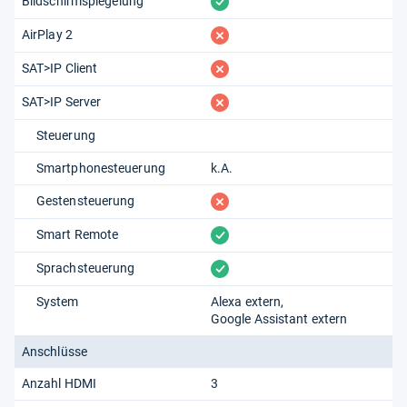
vorhanden
Bildschirmspiegelung
fehlt
AirPlay 2
fehlt
SAT>IP Client
fehlt
SAT>IP Server
Steuerung
Smartphonesteuerung
k.A.
fehlt
Gestensteuerung
vorhanden
Smart Remote
vorhanden
Sprachsteuerung
System
Alexa extern
Google Assistant extern
Anschlüsse
Anzahl HDMI
3