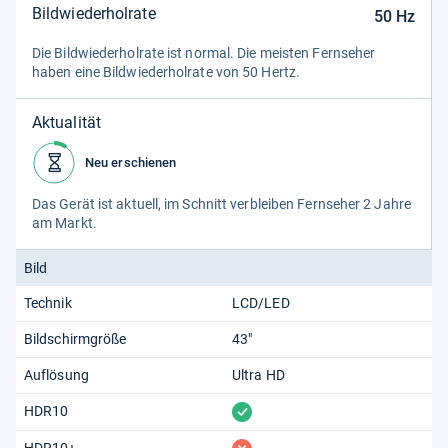
Bildwiederholrate
50
Hz
Die Bild­wie­der­hol­rate ist nor­mal. Die meis­ten Fern­se­her
haben eine Bild­wie­der­hol­rate von 50 Hertz.
Aktualität
Neu erschienen
Das Gerät ist aktu­ell, im Schnitt ver­blei­ben Fern­se­her 2 Jahre
am Markt.
Bild
Technik
LCD/LED
Bildschirmgröße
43"
Auflösung
Ultra HD
vorhanden
HDR10
HDR10+