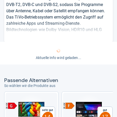
DVB-T2, DVB-C und DVB-S2, sodass Sie Programme
über Antenne, Kabel oder Satellit empfangen können.
Das TiVo-Betriebssystem ermöglicht den Zugriff auf
zahlreiche Apps und Streaming-Dienste.
Bildtechnologien wie Dolby Vision, HDR10 und HLG
sorgen für lebendige Farben und Kontraste. Anschlüsse
umfassen 3x HDMI, 2x USB und einen Ethernet-
Anschluss. Die integrierten Lautsprecher bieten eine
Ausgangsleistung von 16 Watt.
Aktuelle Info wird geladen...
43-Zoll-LCD-Fernseher mit 4K-Ultra-HD-Auflösung
Triple-Tuner für DVB-T2, DVB-C und DVB-S2
TiVo-Betriebssystem mit Zugriff auf zahlreiche
Pas­sende Alter­na­ti­ven
Apps und Streaming-Dienste
So wählen wir die Produkte aus
Anschlüsse: 3x HDMI, 2x USB, Ethernet-Anschluss
Integrierte Lautsprecher mit 16 Watt
Ausgangsleistung
Sehr gut
Gut
Das sagen die Quellen:
Der Telefunken XU43TO750S