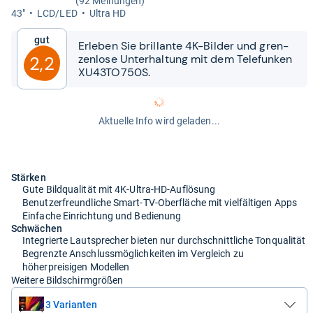
(92 Meinungen)
43"
LCD/LED
Ultra HD
Gut
Erle­ben Sie bril­lante 4K-​​Bil­der und gren­
zen­lose Unter­hal­tung mit dem Tele­fun­ken
2,2
XU43TO750S.
Aktuelle Info wird geladen...
Stärken
Gute Bildqualität mit 4K-Ultra-HD-Auflösung
Benutzerfreundliche Smart-TV-Oberfläche mit vielfältigen Apps
Einfache Einrichtung und Bedienung
Schwächen
Integrierte Lautsprecher bieten nur durchschnittliche Tonqualität
Begrenzte Anschlussmöglichkeiten im Vergleich zu
höherpreisigen Modellen
Weitere Bildschirmgrößen
3 Varianten