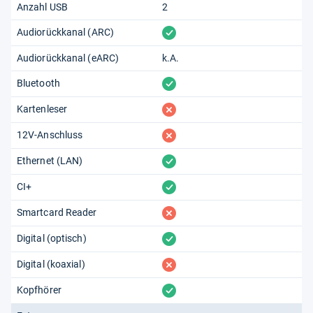
Anzahl USB
2
vorhanden
Audiorückkanal (ARC)
Audiorückkanal (eARC)
k.A.
vorhanden
Bluetooth
fehlt
Kartenleser
fehlt
12V-Anschluss
vorhanden
Ethernet (LAN)
vorhanden
CI+
fehlt
Smartcard Reader
vorhanden
Digital (optisch)
fehlt
Digital (koaxial)
vorhanden
Kopfhörer