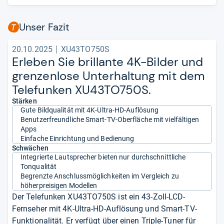
Unser Fazit
20.10.2025
XU43TO750S
Erle­ben Sie bril­lante 4K-​Bil­der und
gren­zen­lose Unter­hal­tung mit dem
Tele­fun­ken XU43TO750S.
Stärken
Gute Bildqualität mit 4K-Ultra-HD-Auflösung
Benutzerfreundliche Smart-TV-Oberfläche mit vielfältigen
Apps
Einfache Einrichtung und Bedienung
Schwächen
Integrierte Lautsprecher bieten nur durchschnittliche
Tonqualität
Begrenzte Anschlussmöglichkeiten im Vergleich zu
höherpreisigen Modellen
Der Telefunken XU43TO750S ist ein 43-Zoll-LCD-
Fernseher mit 4K-Ultra-HD-Auflösung und Smart-TV-
Funktionalität. Er verfügt über einen Triple-Tuner für