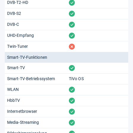
vorhanden
DVB-T2-HD
vorhanden
DVB-S2
vorhanden
DVB-C
vorhanden
UHD-Empfang
fehlt
Twin-Tuner
Smart-TV-Funktionen
vorhanden
Smart-TV
Smart-TV-Betriebssystem
TiVo OS
vorhanden
WLAN
vorhanden
HbbTV
vorhanden
Internetbrowser
vorhanden
Media-Streaming