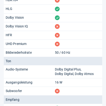
fehlt
vorhanden
HLG
vorhanden
Dolby Vision
fehlt
Dolby Vision IQ
fehlt
HFR
fehlt
UHD Premium
Bildwiederholrate
50 / 60 Hz
Ton
Audio-Systeme
Dolby Digital Plus
Dolby Digital
Dolby Atmos
Ausgangsleistung
16 W
fehlt
Subwoofer
Empfang