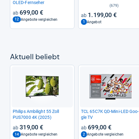
OLED-​Fern­se­her
(679)
699,00 €
1.199,00 €
12
Angebote vergleichen
1
Angebot
Aktu­ell beliebt
Phi­lips Ambi­light 55 Zoll
TCL 65C7K QD-​Mini-​LED Goo­
PUS7000 4K (2025)
gle TV
319,00 €
699,00 €
14
2
Angebote vergleichen
Angebote vergleichen