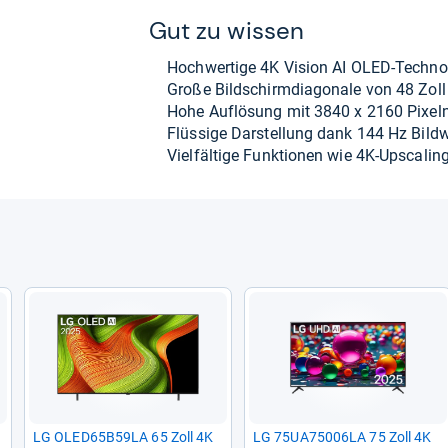
Gut zu wis­sen
Hoch­wer­tige 4K Vision AI OLED-​Tech­no­
Große Bild­schirm­dia­go­nale von 48 Zoll
Hohe Auf­lö­sung mit 3840 x 2160 Pixel
Flüs­sige Dar­stel­lung dank 144 Hz Bild­wi
Viel­fäl­tige Funk­tio­nen wie 4K-​Ups­ca­l
LG OLED65B59LA 65 Zoll 4K
LG 75UA75006LA 75 Zoll 4K