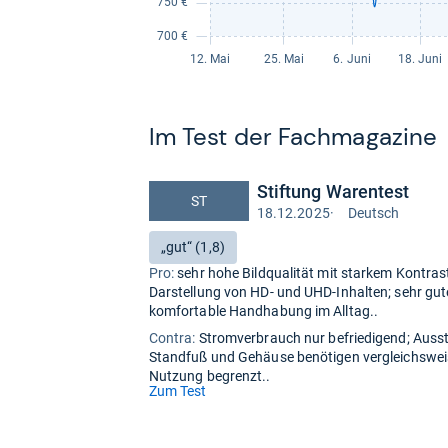
Im Test der Fach­ma­ga­zine
Stiftung Warentest
ST
18.12.2025
·
Deutsch
Test
auf
Bewertung:
„gut“ (1,8)
Deutsch
Pro:
sehr hohe Bildqualität mit starkem Kontrast 
Darstellung von HD- und UHD-Inhalten; sehr gu
komfortable Handhabung im Alltag..
Contra:
Stromverbrauch nur befriedigend; Auss
Standfuß und Gehäuse benötigen vergleichsweise
Nutzung begrenzt..
(öffnet
Zum Test
in
neuem
Tab)