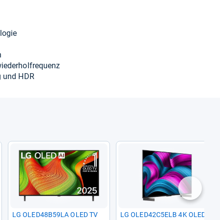
lo­gie
n
e­der­hol­fre­quenz
ing und HDR
nächste
LG OLED48B59LA OLED TV
LG OLED42C5ELB 4K OLED-​