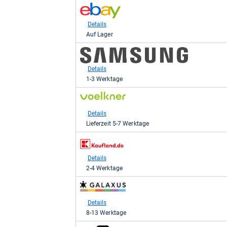
für
zum
949,00
Shop:
kaufen.
bei
Details
eBay
Auf Lager
für
969,00
zum
kaufen.
Shop:
bei
Details
Samsung
1-3 Werktage
DE
für
zum
979,00
Shop:
kaufen.
bei
Details
voelkner.de
Lieferzeit 5-7 Werktage
für
1.044,96
zum
kaufen.
Shop:
bei
Details
Kaufland
2-4 Werktage
für
1.116,08
zum
kaufen.
Shop:
bei
Details
galaxus
8-13 Werktage
für
1.126,04