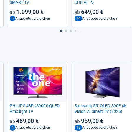
SMART TV
UHD AI TV
1.099,00 €
649,00 €
5
14
Angebote vergleichen
Angebote vergleichen
PHI­LIPS 43PUS9000 QLED
Sam­sung 55" OLED S90F 4K
Ambi­light TV
Vision AI Smart TV (2025)
469,00 €
959,00 €
4
15
Angebote vergleichen
Angebote vergleichen