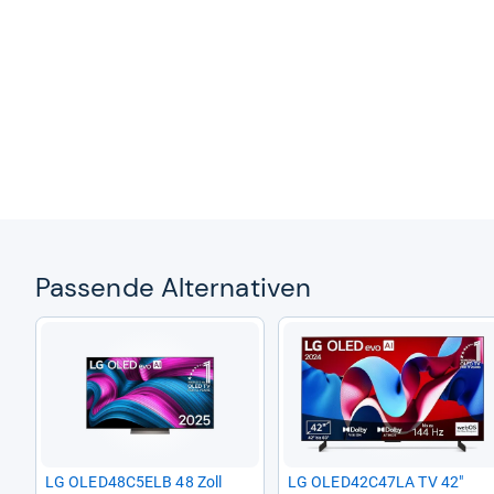
Pas­sende Alter­na­ti­ven
LG OLED48C5ELB 48 Zoll
LG OLED42C47LA TV 42"