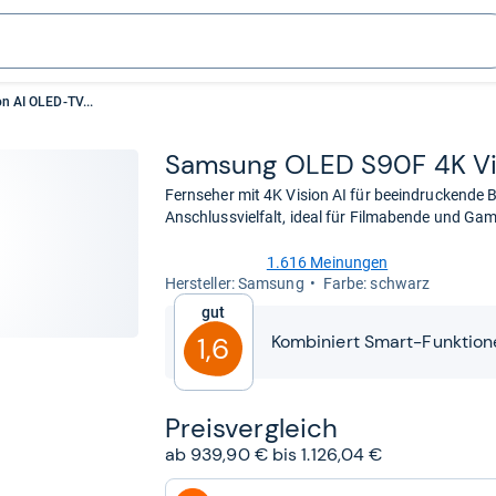
 AI OLED-TV...
Sam­sung OLED S90F 4K Vis
Fernseher mit 4K Vision AI für beeindruckende 
Anschlussvielfalt, ideal für Filmabende und Gam
1.616 Meinungen
4,6
Her­stel­ler: Samsung
Farbe: schwarz
von
Gut
5
Sternen
Kombiniert Smart-Funktion
1,6
Preis­ver­gleich
ab 939,90 € bis 1.126,04 €
zum