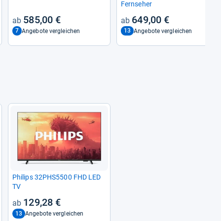
Fern­se­her
585,00 €
649,00 €
7
13
Angebote vergleichen
Angebote vergleichen
Phi­lips 32PHS5500 FHD LED
TV
129,28 €
13
Angebote vergleichen