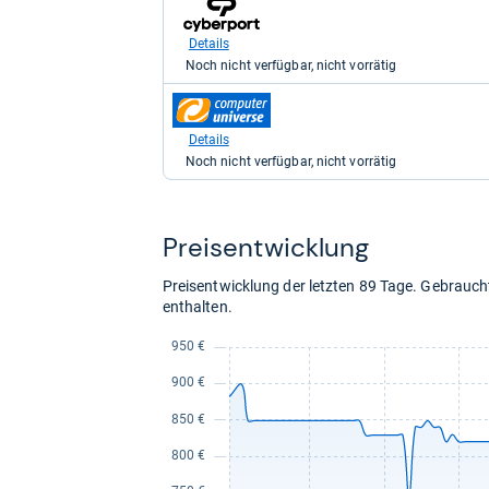
zum
kaufen.
Shop:
bei
Details
Cyberport.de
Noch nicht verfügbar, nicht vorrätig
für
943,99
zum
kaufen.
Shop:
bei
Details
computeruniverse.net
Noch nicht verfügbar, nicht vorrätig
für
943,99
kaufen.
Preis­ent­wick­lung
Preisentwicklung der letzten 89 Tage. Gebrau
enthalten.