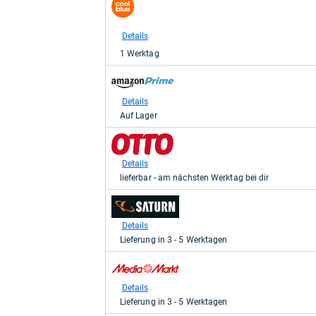
Shop:
bei
coolblue
Details
für
1 Werktag
939,90
kaufen.
zum
Shop:
bei
Details
Amazon.de
Auf Lager
für
943,00
zum
kaufen.
Shop:
bei
Details
Otto.de
lieferbar - am nächsten Werktag bei dir
für
943,00
zum
kaufen.
Shop:
bei
Details
Saturn
Lieferung in 3 - 5 Werktagen
für
949,00
zum
kaufen.
Shop:
bei
Details
Media
Lieferung in 3 - 5 Werktagen
Markt