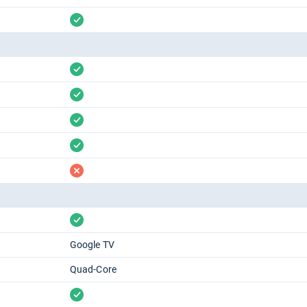
vorhanden
vorhanden
vorhanden
vorhanden
vorhanden
fehlt
vorhanden
Google TV
Quad-Core
vorhanden