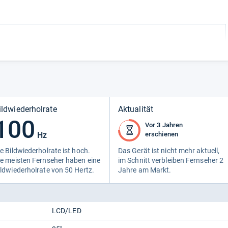
ildwiederholrate
Aktualität
100
Vor 3 Jahren
Hz
erschienen
e Bild­wie­der­hol­rate ist hoch.
Das Gerät ist nicht mehr aktu­ell,
e meis­ten Fern­se­her haben eine
im Schnitt ver­blei­ben Fern­se­her 2
ld­wie­der­hol­rate von 50 Hertz.
Jahre am Markt.
LCD/LED