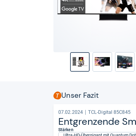
Unser Fazit
07.02.2024
TCL-Digital 85C845
Ent­gren­zende Sma
Stärken
Ultra-HD-Übergigant mit Quantum Dot