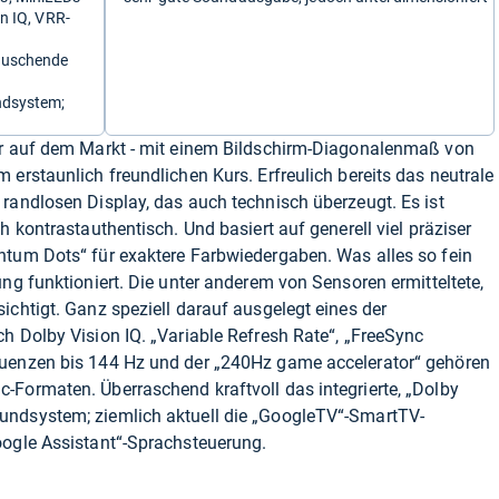
on IQ, VRR-
auschende
ndsystem;
er auf dem Markt - mit einem Bildschirm-Diagonalenmaß von
 erstaunlich freundlichen Kurs. Erfreulich bereits das neutrale
randlosen Display, das auch technisch überzeugt. Es ist
h kontrastauthentisch. Und basiert auf generell viel präziser
ntum Dots“ für exaktere Farbwiedergaben. Was alles so fein
ung funktioniert. Die unter anderem von Sensoren ermitteltete,
ichtigt. Ganz speziell darauf ausgelegt eines der
h Dolby Vision IQ. „Variable Refresh Rate“, „FreeSync
quenzen bis 144 Hz und der „240Hz game accelerator“ gehören
-Formaten. Überraschend kraftvoll das integrierte, „Dolby
undsystem; ziemlich aktuell die „GoogleTV“-SmartTV-
oogle Assistant“-Sprachsteuerung.