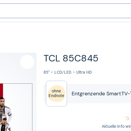
TCL 85C845
85"
LCD/LED
Ultra HD
ohne
Ent­gren­zende SmartTV-​​T
Endnote
Aktuelle Info wi