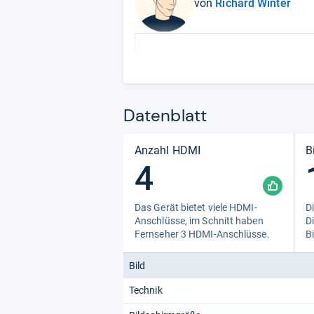
von
Richard Winter
Datenblatt
Anzahl HDMI
B
4
Das Gerät bie­tet viele HDMI-​
Di
Anschlüsse, im Schnitt haben
Di
Fern­se­her 3 HDMI-​Anschlüsse.
Bi
Bild
Technik