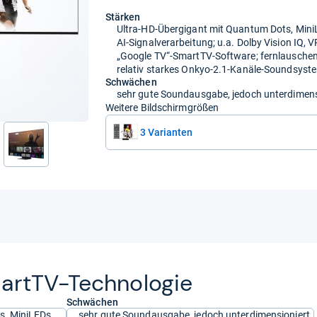
Stärken
Ultra-HD-Übergigant mit Quantum Dots, Min
AI-Signalverarbeitung; u.a. Dolby Vision IQ,
„Google TV“-SmartTV-Software; fernlausche
relativ starkes Onkyo-2.1-Kanäle-Soundsyste
Schwächen
sehr gute Soundausgabe, jedoch unterdimens
Weitere Bildschirmgrößen
3 Varianten
nächste
rtTV-​Tech­no­lo­gie
Schwächen
s, MiniLEDs
sehr gute Soundausgabe, jedoch unterdimensioniert