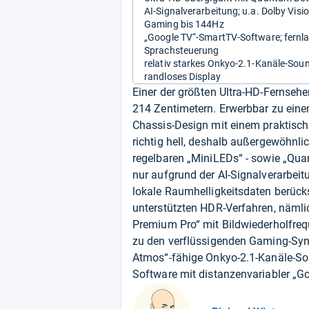
AI-Signalverarbeitung; u.a. Dolby Visi
Gaming bis 144Hz
„Google TV“-SmartTV-Software; fernl
Sprachsteuerung
relativ starkes Onkyo-2.1-Kanäle-Sou
randloses Display
Einer der größten Ultra-HD-Fernseh
214 Zentimetern. Erwerbbar zu einem
Chassis-Design mit einem praktisch 
richtig hell, deshalb außergewöhnlic
regelbaren „MiniLEDs“ - sowie „Qua
nur aufgrund der AI-Signalverarbeit
lokale Raumhelligkeitsdaten berücks
unterstützten HDR-Verfahren, nämlic
Premium Pro“ mit Bildwiederholfre
zu den verflüssigenden Gaming-Sync
Atmos“-fähige Onkyo-2.1-Kanäle-So
Software mit distanzenvariabler „G