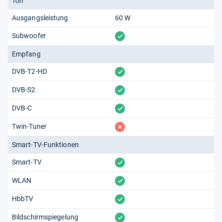
Ton
Ausgangsleistung
60 W
vorhanden
Subwoofer
Empfang
vorhanden
DVB-T2-HD
vorhanden
DVB-S2
vorhanden
DVB-C
fehlt
Twin-Tuner
Smart-TV-Funktionen
vorhanden
Smart-TV
vorhanden
WLAN
vorhanden
HbbTV
vorhanden
Bildschirmspiegelung