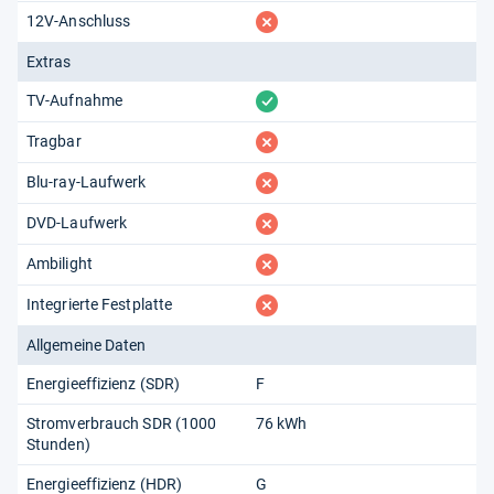
fehlt
12V-Anschluss
Extras
vorhanden
TV-Aufnahme
fehlt
Tragbar
fehlt
Blu-ray-Laufwerk
fehlt
DVD-Laufwerk
fehlt
Ambilight
fehlt
Integrierte Festplatte
Allgemeine Daten
Energieeffizienz (SDR)
F
Stromverbrauch SDR (1000
76 kWh
Stunden)
Energieeffizienz (HDR)
G