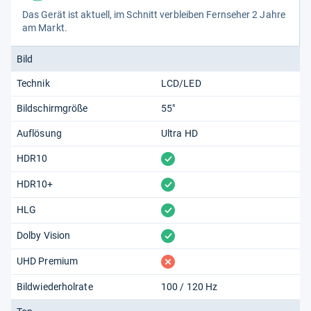
Das Gerät ist aktu­ell, im Schnitt ver­blei­ben Fern­se­her 2 Jahre
am Markt.
Bild
Technik
LCD/LED
Bildschirmgröße
55"
Auflösung
Ultra HD
vorhanden
HDR10
vorhanden
HDR10+
vorhanden
HLG
vorhanden
Dolby Vision
fehlt
UHD Premium
Bildwiederholrate
100 / 120 Hz