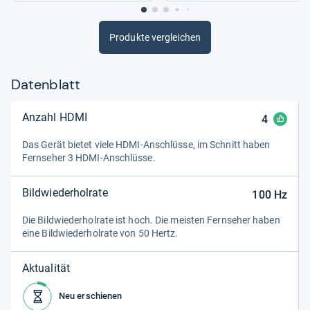
Von uns ausgewertete Quellen:
Produkte vergleichen
Les Numériques
Datenblatt
Redaktion von Testberichte.de
Anzahl HDMI
4
Das Gerät bie­tet viele HDMI-​Anschlüsse, im Schnitt haben
Fern­se­her 3 HDMI-​Anschlüsse.
Bildwiederholrate
100
Hz
Die Bild­wie­der­hol­rate ist hoch. Die meis­ten Fern­se­her haben
eine Bild­wie­der­hol­rate von 50 Hertz.
Aktualität
Neu erschienen