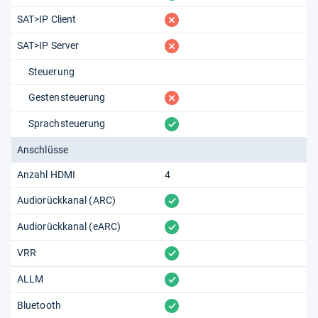
fehlt
SAT>IP Client
fehlt
SAT>IP Server
Steuerung
fehlt
Gestensteuerung
vorhanden
Sprachsteuerung
Anschlüsse
Anzahl HDMI
4
vorhanden
Audiorückkanal (ARC)
vorhanden
Audiorückkanal (eARC)
vorhanden
VRR
vorhanden
ALLM
vorhanden
Bluetooth