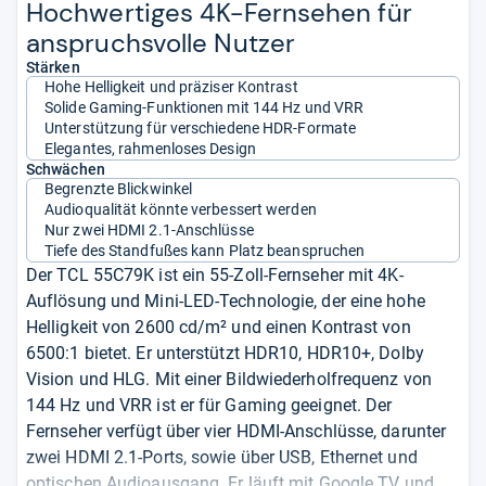
Hoch­wer­ti­ges 4K-​Fern­se­hen für
anspruchs­volle Nut­zer
Stärken
Hohe Helligkeit und präziser Kontrast
Solide Gaming-Funktionen mit 144 Hz und VRR
Unterstützung für verschiedene HDR-Formate
Elegantes, rahmenloses Design
Schwächen
Begrenzte Blickwinkel
Audioqualität könnte verbessert werden
Nur zwei HDMI 2.1-Anschlüsse
Tiefe des Standfußes kann Platz beanspruchen
Der TCL 55C79K ist ein 55-Zoll-Fernseher mit 4K-
Auflösung und Mini-LED-Technologie, der eine hohe
Helligkeit von 2600 cd/m² und einen Kontrast von
6500:1 bietet. Er unterstützt HDR10, HDR10+, Dolby
Vision und HLG. Mit einer Bildwiederholfrequenz von
144 Hz und VRR ist er für Gaming geeignet. Der
Fernseher verfügt über vier HDMI-Anschlüsse, darunter
zwei HDMI 2.1-Ports, sowie über USB, Ethernet und
optischen Audioausgang. Er läuft mit Google TV und