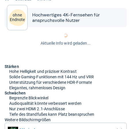
Hoch­wer­ti­ges 4K-​​Fern­se­hen für
ohne
anspruchs­volle Nut­zer
Endnote
Aktuelle Info wird geladen...
Stärken
Hohe Helligkeit und präziser Kontrast
Solide Gaming-Funktionen mit 144 Hz und VRR
Unterstützung für verschiedene HDR-Formate
Elegantes, rahmenloses Design
Schwächen
Begrenzte Blickwinkel
Audioqualität könnte verbessert werden
Nur zwei HDMI 2.1-Anschlüsse
Tiefe des Standfußes kann Platz beanspruchen
Weitere Bildschirmgrößen