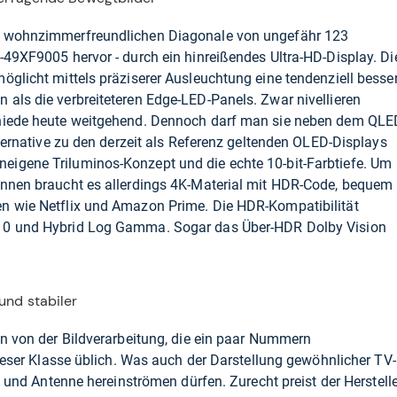
r wohnzimmerfreundlichen Diagonale von ungefähr 123
-49XF9005 hervor - durch ein hinreißendes Ultra-HD-Display. Di
öglicht mittels präziserer Ausleuchtung eine tendenziell besse
als die verbreiteteren Edge-LED-Panels. Zwar nivellieren
chiede heute weitgehend. Dennoch darf man sie neben dem QLE
lternative zu den derzeit als Referenz geltenden OLED-Displays
igene Triluminos-Konzept und die echte 10-bit-Farbtiefe. Um
önnen braucht es allerdings 4K-Material mit HDR-Code, bequem
n wie Netflix und Amazon Prime. Die HDR-Kompatibilität
R10 und Hybrid Log Gamma. Sogar das Über-HDR Dolby Vision
und stabiler
en von der Bildverarbeitung, die ein paar Nummern
dieser Klasse üblich. Was auch der Darstellung gewöhnlicher TV-
it und Antenne hereinströmen dürfen. Zurecht preist der Herstell