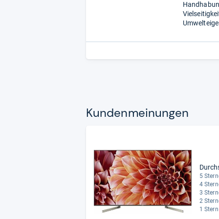
Handhabung 
Vielseitigke
Umwelteigen
Kun­den­mei­nun­gen
Durch
5 Stern
4 Stern
3 Stern
2 Stern
1 Stern