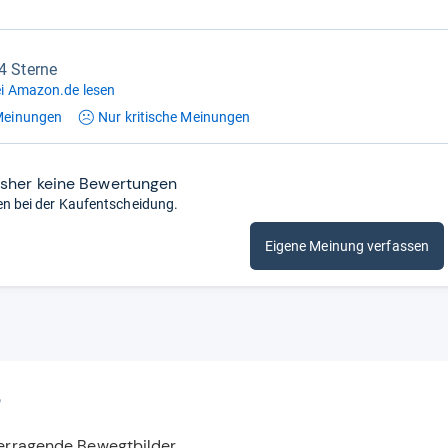
,4 Sterne
i Amazon.de lesen
einungen
Nur kritische
Meinungen
isher keine Bewertungen
en bei der Kaufentscheidung.
Eigene Meinung verfassen
P
berragende Bewegtbilder