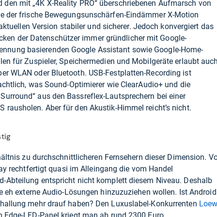
 den mit „4K X-Reality PRO“ überschriebenen Aufmarsch von
ise der frische Bewegungsunschärfen-Eindämmer X-Motion
 aktuellen Version stabiler und sicherer. Jedoch konvergiert das
en der Datenschützer immer gründlicher mit Google-
nnung basierenden Google Assistant sowie Google-Home-
len für Zuspieler, Speichermedien und Mobilgeräte erlaubt auc
per WLAN oder Bluetooth. USB-Festplatten-Recording ist
eachtlich, was Sound-Optimierer wie ClearAudio+ und die
Surround“ aus den Bassreflex-Lautsprechern bei einer
rausholen. Aber für den Akustik-Himmel reicht’s nicht.
stig
hältnis zu durchschnittlicheren Fernsehern dieser Dimension. Vo
lay rechtfertigt quasi im Alleingang die vom Handel
-Abteilung entspricht nicht komplett diesem Niveau. Deshalb
die eh externe Audio-Lösungen hinzuzuziehen wollen. Ist Android
schallung mehr drauf haben? Den Luxuslabel-Konkurrenten
Loew
m Edge-LED-Panel kriegt man ab rund 2300 Euro.