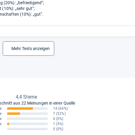
(20%): „befriedigend“;
it (10%): „sehr gut“;
schaften (10%): „gut“.
Mehr Tests anzeigen
4,4 Sterne
schnitt aus
22 Meinungen in einer Quelle
e
14
(64%)
e
7
(32%)
e
0
(0%)
e
1
(5%)
0
(0%)