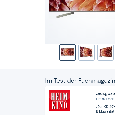
Im Test der Fach­ma­ga­zi
„ausgezei
Preis/Leistu
„Der KD-49X
Bildqualitä