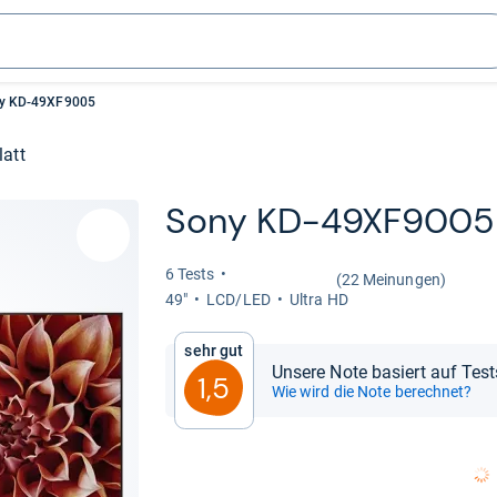
y KD-49XF9005
latt
Sony KD-​49XF9005
6 Tests
(22 Meinungen)
49"
LCD/LED
Ultra HD
Sehr gut
Unsere Note basiert auf Tes
1,5
Wie wird die Note berechnet?