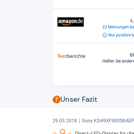
4
22 Meinungen be
Nur positive
M
B
Helfen Sie ander
Unser Fazit
29.03.2018
Sony KD49XF9005BAE
Direct-LED-Display für ü