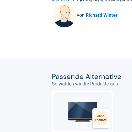
von
Richard Winter
Pas­sende Alter­na­tive
So wählen wir die Produkte aus
ohne
Endnote