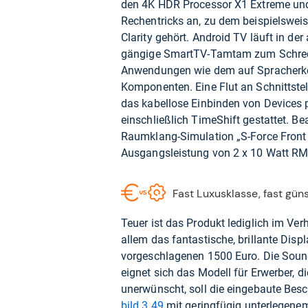
den 4K HDR Processor X1 Extreme und
Rechentricks an, zu dem beispielswe
Clarity gehört. Android TV läuft in der
gängige SmartTV-Tamtam zum Schreck
Anwendungen wie dem auf Spracherke
Komponenten. Eine Flut an Schnittstel
das kabellose Einbinden von Devices 
einschließlich TimeShift gestattet. B
Raumklang-Simulation „S-Force Front 
Ausgangsleistung von 2 x 10 Watt RMS 
Fast Luxusklasse, fast gün
Teuer ist das Produkt lediglich im Ver
allem das fantastische, brillante Disp
vorgeschlagenen 1500 Euro. Die Sound
eignet sich das Modell für Erwerber, 
unerwünscht, soll die eingebaute Be
bild 3.49
mit geringfügig unterlegene