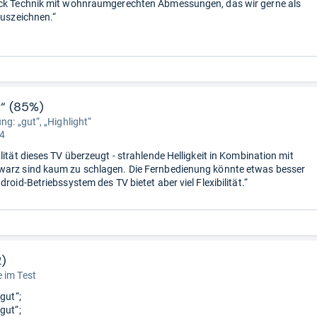
ück Technik mit wohnraumgerechten Abmessungen, das wir gerne als
auszeichnen.“
t“ (85%)
ng: „gut“, „Highlight“
 4
lität dieses TV überzeugt - strahlende Helligkeit in Kombination mit
warz sind kaum zu schlagen. Die Fernbedienung könnte etwas besser
droid-Betriebssystem des TV bietet aber viel Flexibilität.“
2)
 im Test
„gut“;
gut“;