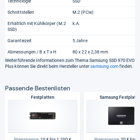
Technologie
SSD
Schnittstellen
M.2 (PCIe)
Erhältlich mit Kühlkörper (M.2
k.A.
SSD)
Garantiezeit
5 Jahre
Abmessungen / B x T x H
80 x 22 x 2,38 mm
Weiterführende Informationen zum Thema Samsung SSD 970 EVO
Plus können Sie direkt beim Hersteller unter
samsung.com
finden.
Pas­sende Bes­ten­lis­ten
Festplatten
Samsung Festplatt
Preisspanne:
10 € bis 1.200 €
Preisspanne:
20 € bis 7