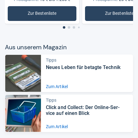
Zur Bestenliste
Zur Bestenliste
: Festplatten
: Samsung
Aus unse­rem Maga­zin
Tipps
Neues Leben für betagte Tech­nik
Zum Artikel
Tipps
Click and Col­lect: Der Online-​Ser­
vice auf einen Blick
Zum Artikel