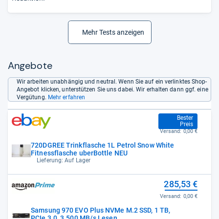
Mehr Tests anzeigen
Angebote
Wir arbeiten unabhängig und neutral. Wenn Sie auf ein verlinktes Shop-
Angebot klicken, unterstützen Sie uns dabei. Wir erhalten dann ggf. eine
Vergütung.
Mehr erfahren
19,99 €
Bester
Preis
Versand:
0,00 €
720DGREE Trinkflasche 1L Petrol Snow White
Fitnessflasche uberBottle NEU
Lieferung: Auf Lager
285,53 €
Versand:
0,00 €
Samsung 970 EVO Plus NVMe M.2 SSD, 1 TB,
PCIe 3.0, 3.500 MB/s Lesen,