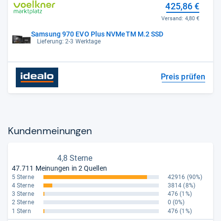
425,86 €
Versand:
4,80 €
Samsung 970 EVO Plus NVMeTM M.2 SSD
Lieferung: 2-3 Werktage
Preis prüfen
Kun­den­mei­nun­gen
4,8 Sterne
47.711 Meinungen in 2 Quellen
5 Sterne
42916
(90%)
4 Sterne
3814
(8%)
3 Sterne
476
(1%)
2 Sterne
0
(0%)
1 Stern
476
(1%)