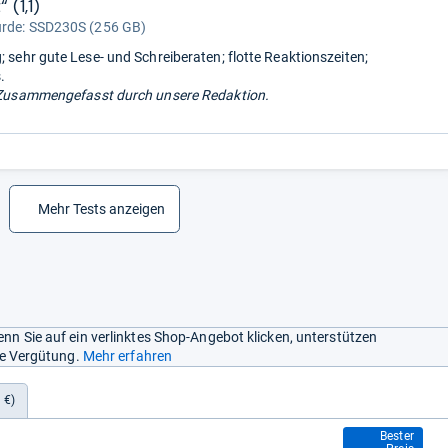
 (1,1)
urde:
SSD230S (256 GB)
; sehr gute Lese- und Schreiberaten; flotte Reaktionszeiten;
.
Zusammengefasst durch unsere Redaktion.
Mehr Tests anzeigen
nn Sie auf ein verlinktes Shop-Angebot klicken, unterstützen
ine Vergütung.
Mehr erfahren
 €)
116,73 €
Bester