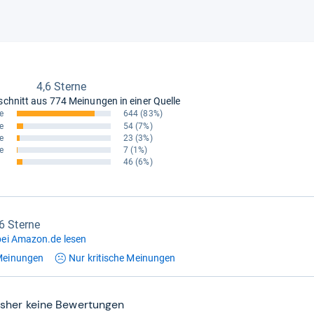
4,6 Sterne
schnitt aus
774 Meinungen in einer Quelle
e
644
(83%)
e
54
(7%)
e
23
(3%)
e
7
(1%)
46
(6%)
,6 Sterne
ei Amazon.de lesen
einungen
Nur kritische
Meinungen
isher keine Bewertungen