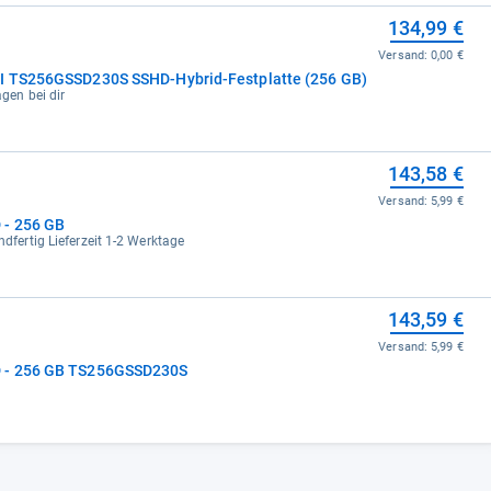
134,99 €
Versand:
0,00 €
I TS256GSSD230S SSHD-Hybrid-Festplatte (256 GB)
agen bei dir
143,58 €
Versand:
5,99 €
 - 256 GB
ndfertig Lieferzeit 1-2 Werktage
143,59 €
Versand:
5,99 €
D - 256 GB TS256GSSD230S