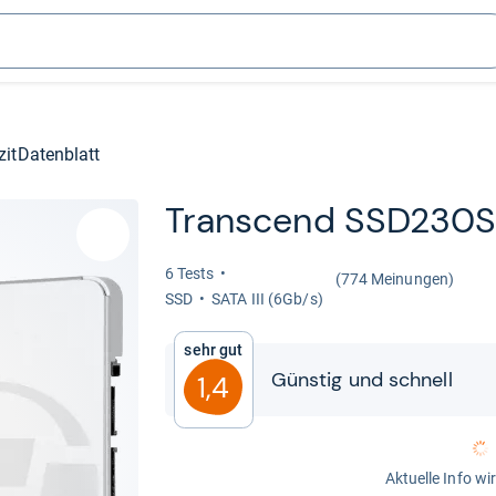
zit
Datenblatt
Tran­scend SSD230S
6 Tests
(774 Meinungen)
SSD
SATA III (6Gb/s)
Sehr gut
Güns­tig und schnell
1,4
Aktuelle Info wi