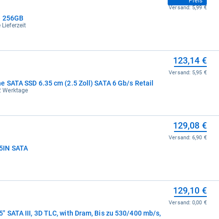
Preis
Versand:
5,99 €
- 256GB
 Lieferzeit
123,14 €
Versand:
5,95 €
e SATA SSD 6.35 cm (2.5 Zoll) SATA 6 Gb/s Retail
-2 Werktage
129,08 €
Versand:
6,90 €
5IN SATA
129,10 €
Versand:
0,00 €
 SATA III, 3D TLC, with Dram, Bis zu 530/400 mb/s,