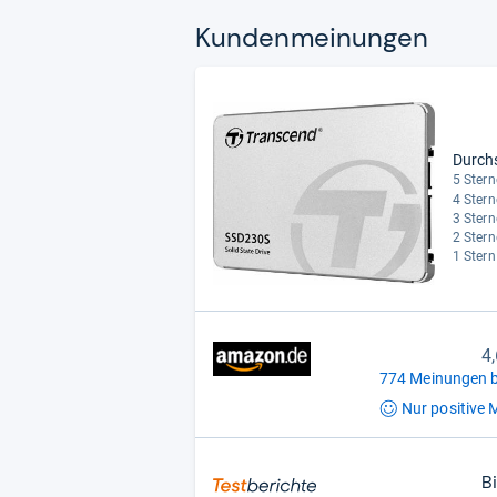
Kun­den­mei­nun­gen
Durch
5 Stern
4 Stern
3 Stern
2 Stern
1 Stern
4
774 Meinungen b
Nur positive
M
B