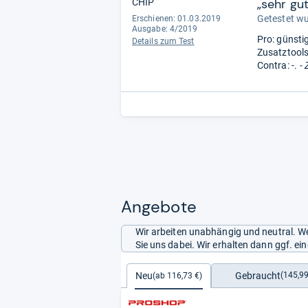
„sehr gut“
CHIP
Getestet w
Erschienen: 01.03.2019
Ausgabe: 4/2019
Pro: günstig
Details zum Test
Zusatztools
Contra: -.
- 
Angebote
Wir arbeiten unabhängig und neutral. We
Sie uns dabei. Wir erhalten dann ggf. e
Gebraucht
Neu
(145,99
(ab 116,73 €)