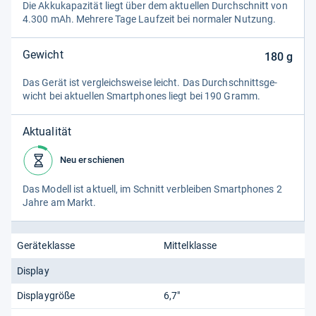
Die Akku­ka­pa­zi­tät liegt über dem aktu­el­len Durch­schnitt von
4.300 mAh. Meh­rere Tage Lauf­zeit bei nor­ma­ler Nut­zung.
Gewicht
180
g
Das Gerät ist ver­gleichs­weise leicht. Das Durch­schnitts­ge­
wicht bei aktu­el­len Smart­pho­nes liegt bei 190 Gramm.
Aktualität
Neu erschienen
Das Modell ist aktu­ell, im Schnitt ver­blei­ben Smart­pho­nes 2
Jahre am Markt.
Geräteklasse
Mittelklasse
Display
Displaygröße
6,7"