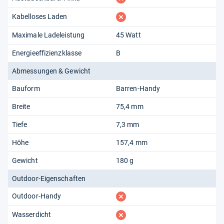
fehlt
Kabelloses Laden
Maximale Ladeleistung
45 Watt
Energieeffizienzklasse
B
Abmessungen & Gewicht
Bauform
Barren-Handy
Breite
75,4 mm
Tiefe
7,3 mm
Höhe
157,4 mm
Gewicht
180 g
Outdoor-Eigenschaften
fehlt
Outdoor-Handy
fehlt
Wasserdicht