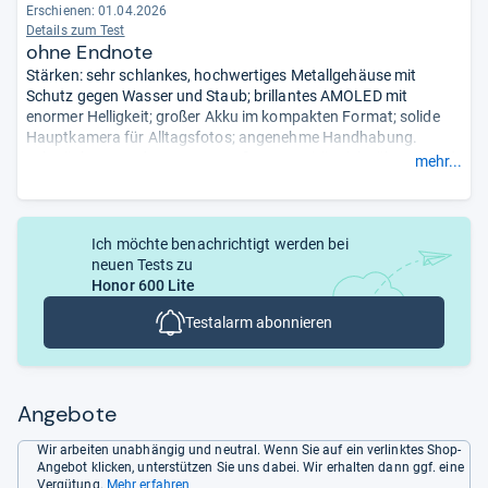
Erschienen:
01.04.2026
Details zum Test
ohne Endnote
Stärken: sehr schlankes, hochwertiges Metallgehäuse mit
Schutz gegen Wasser und Staub; brillantes AMOLED mit
enormer Helligkeit; großer Akku im kompakten Format; solide
Hauptkamera für Alltagsfotos; angenehme Handhabung.
Schwächen: Ausdauer trotz großer Kapazität nicht überragend;
mehr...
Leistung nur für einfache Aufgaben ausreichend;
Ultraweitwinkelkamera schwach; keine optische Stabilisierung;
Zoomqualität mäßig; Preis zum Start zu hoch.
- Zusammengefasst durch unsere Redaktion.
Ich möchte benachrichtigt werden bei
neuen Tests zu
Honor 600 Lite
Testalarm abonnieren
Angebote
Wir arbeiten unabhängig und neutral. Wenn Sie auf ein verlinktes Shop-
Angebot klicken, unterstützen Sie uns dabei. Wir erhalten dann ggf. eine
Vergütung.
Mehr erfahren