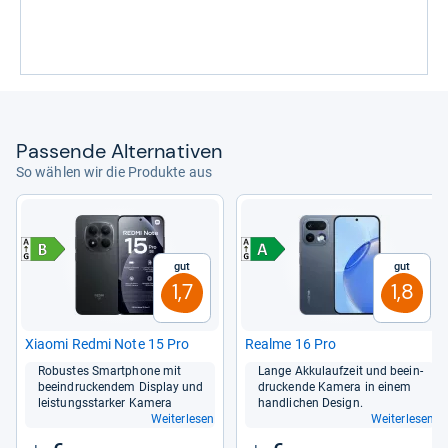
Pas­sende Alter­na­ti­ven
So wählen wir die Produkte aus
Gut
Gut
1,7
1,8
Xiaomi Redmi Note 15 Pro
Realme 16 Pro
Robus­tes Smart­phone mit
Lange Akku­lauf­zeit und beein­
beein­dru­cken­dem Dis­play und
dru­ckende Kamera in einem
leis­tungs­star­ker Kamera
hand­li­chen Design.
Weiterlesen
Weiterlesen