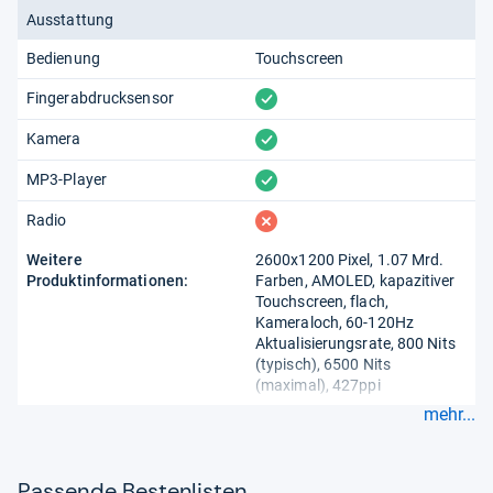
Ausstattung
Bedienung
Touchscreen
vorhanden
Fingerabdrucksensor
vorhanden
Kamera
vorhanden
MP3-Player
fehlt
Radio
Weitere
2600x1200 Pixel, 1.07 Mrd.
Produktinformationen:
Farben, AMOLED, kapazitiver
Touchscreen, flach,
Kameraloch, 60-120Hz
Aktualisierungsrate, 800 Nits
(typisch), 6500 Nits
(maximal), 427ppi
mehr...
Pas­sende Bes­ten­lis­ten