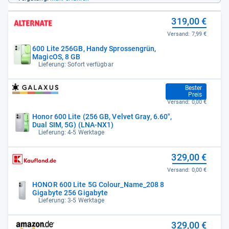
319,00 €
Versand:
7,99 €
600 Lite 256GB, Handy Sprossengrün,
MagicOS, 8 GB
Lieferung: Sofort verfügbar
322,39 €
Bester
Preis
Versand:
0,00 €
Honor 600 Lite (256 GB, Velvet Gray, 6.60",
Dual SIM, 5G) (LNA-NX1)
Lieferung: 4-5 Werktage
329,00 €
Versand:
0,00 €
HONOR 600 Lite 5G Colour_Name_208 8
Gigabyte 256 Gigabyte
Lieferung: 3-5 Werktage
329,00 €