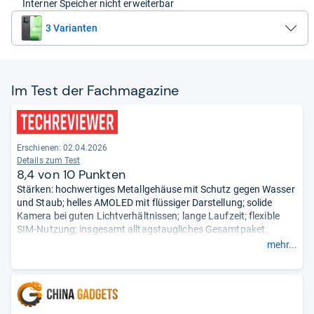
Interner Speicher nicht erweiterbar
3 Varianten
Im Test der Fach­ma­ga­zine
Erschienen:
02.04.2026
Details zum Test
8,4 von 10 Punkten
Stärken: hochwertiges Metallgehäuse mit Schutz gegen Wasser
und Staub; helles AMOLED mit flüssiger Darstellung; solide
Kamera bei guten Lichtverhältnissen; lange Laufzeit; flexible
SIM-Nutzung; insgesamt alltagstaugliches Gesamtpaket.
Schwächen: glatte Oberfläche macht das Gerät etwas rutschig;
mehr...
Ultraweitwinkelkamera fällt etwas ab; Ladegeschwindigkeit nur
mittelmäßig; kein Speicherkartensteckplatz.
- Zusammengefasst durch unsere Redaktion.