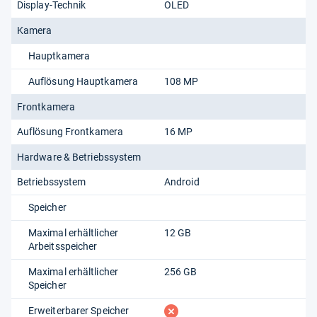
Display-Technik
OLED
Kamera
Hauptkamera
Auflösung Hauptkamera
108 MP
Frontkamera
Auflösung Frontkamera
16 MP
Hardware & Betriebssystem
Betriebssystem
Android
Speicher
Maximal erhältlicher
12 GB
Arbeitsspeicher
Maximal erhältlicher
256 GB
Speicher
fehlt
Erweiterbarer Speicher