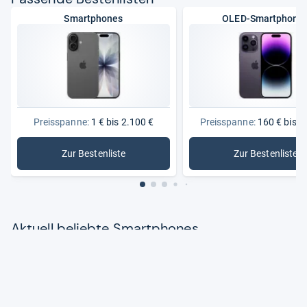
Smartphones
OLED-Smartphone
Preisspanne:
1 € bis 2.100 €
Preisspanne:
160 € bis 1
Zur Bestenliste
Zur Bestenliste
: Smartphones
: OLED-S
Aktu­ell beliebte Smart­pho­nes