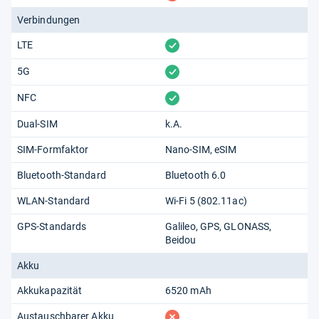
Verbindungen
vorhanden
LTE
vorhanden
5G
vorhanden
NFC
Dual-SIM
k.A.
SIM-Formfaktor
Nano-SIM
eSIM
Bluetooth-Standard
Bluetooth 6.0
WLAN-Standard
Wi-Fi 5 (802.11​ac)
GPS-Standards
Galileo
GPS
GLONASS
Beidou
Akku
Akkukapazität
6520 mAh
fehlt
Austauschbarer Akku