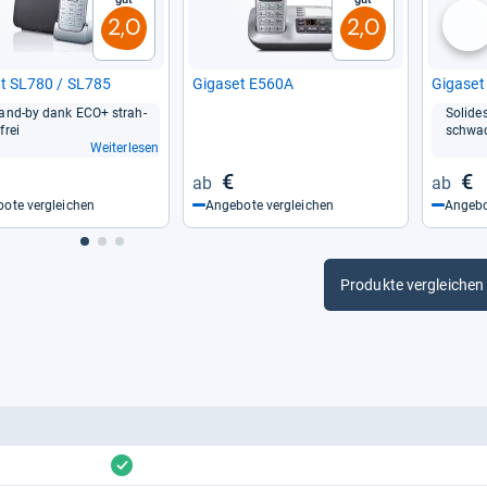
2,0
2,0
nä
et SL780 / SL785
Giga­set E560A
Giga­se
and-​by dank ECO+ strah­
Soli­de
frei
schwa­c
Weiterlesen
€
€
ote vergleichen
Angebote vergleichen
Angebo
Produkte vergleichen
vorhanden