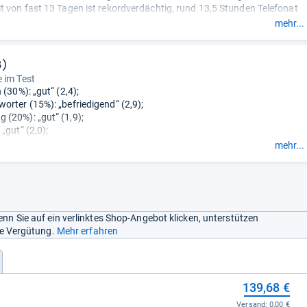
t von fast 13 Tagen ist rekordverdächtig, rund 13,5 Stunden Telefonat
dem Niveau des Testsiegers Gigaset. Beim Klang sind allerdings leichte
mehr...
u machen.“
3)
 im Test
 (30%): „gut“ (2,4);
orter (15%): „befriedigend“ (2,9);
(20%): „gut“ (1,9);
„gut“ (2,0);
it (10%): „befriedigend“ (2,7);
mehr...
schaften (10%): „sehr gut“ (1,5).
nn Sie auf ein verlinktes Shop-Angebot klicken, unterstützen
ine Vergütung.
Mehr erfahren
139,68 €
Versand:
0,00 €