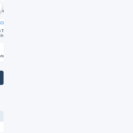
2,1
2,1
chste
t CL390A
Giga­set Pure 220A
s Tele­fon mit etwas
Zuver­läs­sige Kom­mu­ni­ka­tion
hem Anruf­be­ant­wor­ter
im moder­nen Design
Weiterlesen
Weiterlesen
€
te vergleichen
Angebote vergleichen