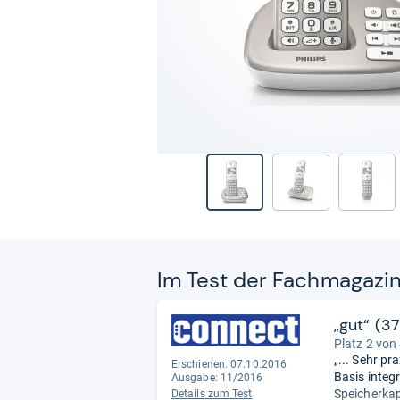
Im Test der Fach­ma­ga­zi
„gut“ (3
Platz 2 von
„... Sehr pr
Erschienen: 07.10.2016
Basis integ
Ausgabe: 11/2016
Speicherkap
Details zum Test