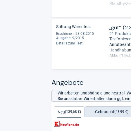
Standby-Zei
liegen auf 
Abstriche z
„gut“ (2,
Stiftung Warentest
21 Produkte
Erschienen: 28.08.2015
Ausgabe: 9/2015
Telefonieren
Details zum Test
Anrufbeantw
Handhabung 
Akku (15%): 
Vielseitigke
Umwelteigen
Angebote
Wir arbeiten unabhängig und neutral. We
Sie uns dabei. Wir erhalten dann ggf. e
Gebraucht
Neu
(48,99 €)
(139,68 €)