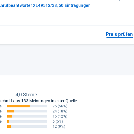
 Anrufbeantworter XL4951S/38, 50 Eintragungen
Preis prüfen
4,0 Sterne
schnitt aus
133 Meinungen in einer Quelle
e
75
(56%)
e
24
(18%)
e
16
(12%)
e
6
(5%)
12
(9%)