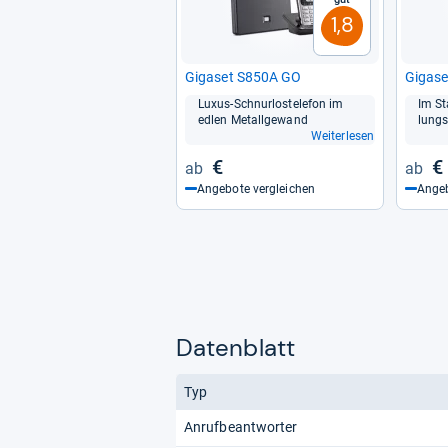
1,8
Giga­set S850A GO
Giga­s
Luxus-​Schnur­los­te­le­fon im
Im St
edlen Metall­ge­wand
lungs­
Weiterlesen
€
€
Angebote vergleichen
Angeb
Datenblatt
Typ
Anrufbeantworter