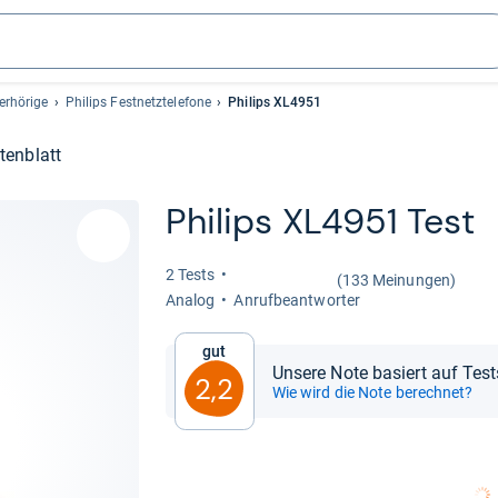
erhörige
Philips Festnetztelefone
Philips XL4951
tenblatt
Phi­lips XL4951 Test
2 Tests
(133 Meinungen)
Ana­log
Anruf­be­ant­wor­ter
Gut
Unsere Note basiert auf Tes
2,2
Wie wird die Note berechnet?