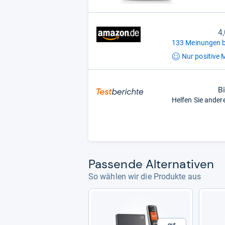
4
133 Meinungen b
Nur positive
M
B
Helfen Sie ander
Pas­sende Alter­na­ti­ven
So wählen wir die Produkte aus
Gut