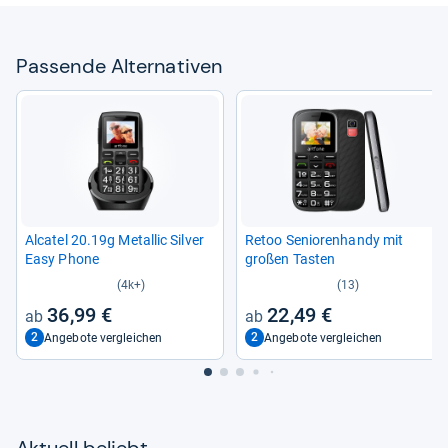
Pas­sende Alter­na­ti­ven
Alca­tel 20.19g Metal­lic Sil­ver
Retoo Senio­ren­handy mit
Easy Phone
großen Tas­ten
(4k+)
(13)
36,99 €
22,49 €
2
2
Angebote vergleichen
Angebote vergleichen