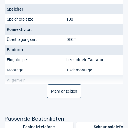
Speicher
Speicherplätze
100
Konnektivität
Übertragungsart
DECT
Bauform
Eingabe per
beleuchtete Tastatur
Montage
Tischmontage
Allgemein
Aktualität
Nur aktuelle Produkte
Mehr anzeigen
Produkttyp
DECT-Telefon, Seniorentelefon
Lieferumfang
Pas­sende Bes­ten­lis­ten
Anzahl Mobilteile
1
Festnetztelefone
Schnurlostelefone