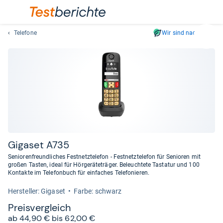
Telefone
Wir sind nachhaltig
Suc
Geben
Sie
mindest
drei
Zeichen
ein.
Vorschl
erschei
automat
Giga­set A735
und
Seniorenfreundliches Festnetztelefon - Festnetztelefon für Senioren mit
lassen
großen Tasten, ideal für Hörgeräteträger. Beleuchtete Tastatur und 100
Kontakte im Telefonbuch für einfaches Telefonieren.
sich
mit
Her­stel­ler: Gigaset
Farbe: schwarz
den
Preis­ver­gleich
Pfeiltas
ab 44,90 € bis 62,00 €
auswähl