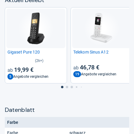
Aktu­ell beliebt
Giga­set Pure 120
Tele­kom Sinus A12
(2k+)
46,78 €
19,99 €
19
Angebote vergleichen
5
Angebote vergleichen
Datenblatt
Farbe
Farbe
schwarz