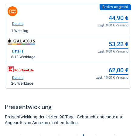
Bestes Angebot
zum
Shop:
44,90 €
bei
coolblue
Details
zzgl. 0,00 € Versand
für
1 Werktag
44,90
kaufen.
zum
53,22 €
Shop:
bei
Details
zzgl. 0,00 € Versand
galaxus
8-13 Werktage
für
53,22
zum
62,00 €
kaufen.
Shop:
bei
Details
zzgl. 15,00 € Versand
Kaufland
2-5 Werktage
für
62,00
kaufen.
Preis­ent­wick­lung
Preisentwicklung der letzten 90 Tage. Gebrauchtangebote und
Angebote von Amazon nicht enthalten.