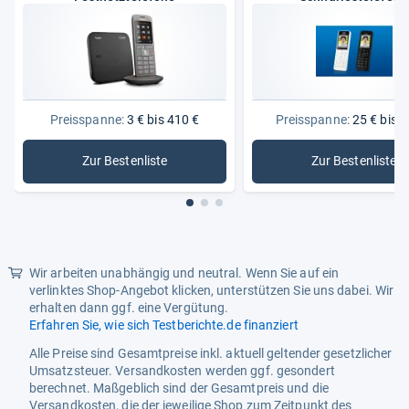
Mitgeliefertes Zubehör
Mobilteil
Funktionalitäten
Telefonfunktionen
Anrufbeantworter,
Freisprechfunktion,
Telefonbuch, beleuchtete
Preisspanne:
3 € bis 410 €
Preisspanne:
25 € bis 2
Tastatur
Zur Bestenliste
Zur Bestenliste
: Festnetztelefone
: Schnurl
Wir arbeiten unabhängig und neutral. Wenn Sie auf ein
verlinktes Shop-Angebot klicken, unterstützen Sie uns dabei. Wir
erhalten dann ggf. eine Vergütung.
Erfahren Sie, wie sich Testberichte.de finanziert
Alle Preise sind Gesamtpreise inkl. aktuell geltender gesetzlicher
Umsatzsteuer. Versandkosten werden ggf. gesondert
berechnet. Maßgeblich sind der Gesamtpreis und die
Versandkosten, die der jeweilige Shop zum Zeitpunkt des