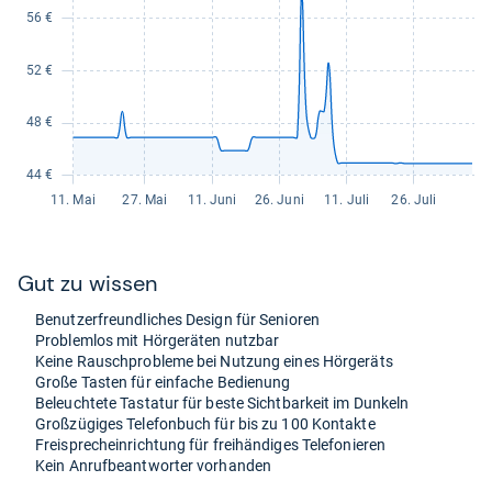
Gut zu wis­sen
Benut­zer­freund­li­ches Design für Senio­ren
Pro­blem­los mit Hör­ge­rä­ten nutz­bar
Keine Rausch­pro­bleme bei Nut­zung eines Hör­ge­räts
Große Tas­ten für ein­fa­che Bedie­nung
Beleuch­tete Tasta­tur für beste Sicht­bar­keit im Dun­keln
Groß­zü­gi­ges Tele­fon­buch für bis zu 100 Kon­takte
Frei­sprechein­rich­tung für frei­hän­di­ges Tele­fo­nie­ren
Kein Anruf­be­ant­wor­ter vor­han­den