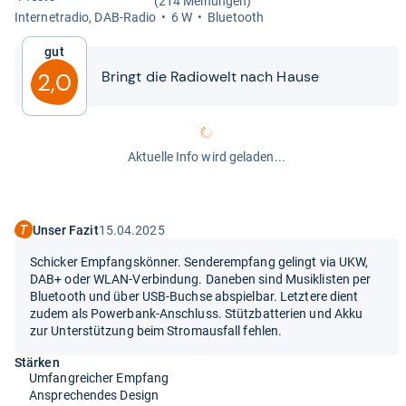
(214 Meinungen)
Inter­ne­tra­dio, DAB-​Radio
6 W
Blue­tooth
Gut
Bringt die Radio­welt nach Hause
2,0
Aktuelle Info wird geladen...
Unser Fazit
15.04.2025
Schicker Empfangskönner. Senderempfang gelingt via UKW,
DAB+ oder WLAN-Verbindung. Daneben sind Musiklisten per
Bluetooth und über USB-Buchse abspielbar. Letztere dient
zudem als Powerbank-Anschluss. Stützbatterien und Akku
zur Unterstützung beim Stromausfall fehlen.
Stärken
Umfangreicher Empfang
Ansprechendes Design