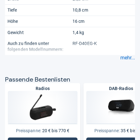
Tiefe
10,8 cm
Höhe
16 cm
Gewicht
1,4 kg
Auch zu finden unter
RF-D40EG-K
folgenden Modellnummern:
mehr...
Pas­sende Bes­ten­lis­ten
Radios
DAB-Radios
Preisspanne:
20 € bis 770 €
Preisspanne:
35 € bis 3