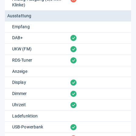
Klinke)
Ausstattung
Empfang
vorhanden
DAB+
vorhanden
UKW (FM)
vorhanden
RDS-Tuner
Anzeige
vorhanden
Display
vorhanden
Dimmer
vorhanden
Uhrzeit
Ladefunktion
vorhanden
USB-Powerbank