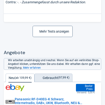
Contra: -.
- Zusammengefasst durch unsere Redaktion.
Mehr Tests anzeigen
Angebote
Wir arbeiten unabhängig und neutral. Wenn Sie auf ein verlinktes Shop-
Angebot klicken, unterstützen Sie uns dabei. Wir erhalten dann ggf. eine
Vergütung.
Mehr erfahren
Gebraucht
Neu
(97,99 €)
(ab 109,99 €)
109,99 €
Bester
Preis
Versand:
0,00 €
Panasonic RF-D40EG-K Schwarz,
Internetradio, DAB+, UKW, Bluetooth, NEU &