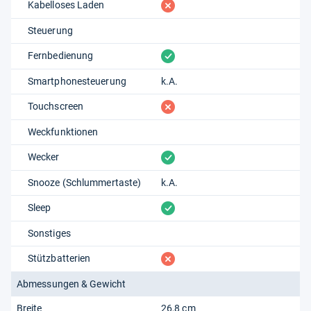
fehlt
Kabelloses Laden
Steuerung
vorhanden
Fernbedienung
Smartphonesteuerung
k.A.
fehlt
Touchscreen
Weckfunktionen
vorhanden
Wecker
Snooze (Schlummertaste)
k.A.
vorhanden
Sleep
Sonstiges
fehlt
Stützbatterien
Abmessungen & Gewicht
Breite
26,8 cm