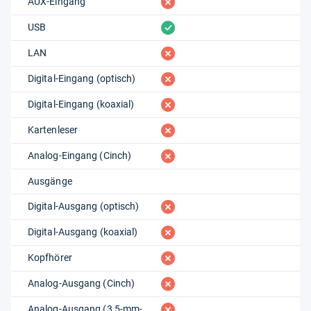
fehlt
AUX-Eingang
vorhanden
USB
fehlt
LAN
fehlt
Digital-Eingang (optisch)
fehlt
Digital-Eingang (koaxial)
fehlt
Kartenleser
fehlt
Analog-Eingang (Cinch)
Ausgänge
fehlt
Digital-Ausgang (optisch)
fehlt
Digital-Ausgang (koaxial)
fehlt
Kopfhörer
fehlt
Analog-Ausgang (Cinch)
fehlt
Analog-Ausgang (3,5-mm-