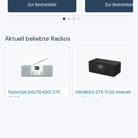
Zur Bestenliste
Zur Bestenliste
: Radios
: DAB-Rad
Aktu­ell beliebte Radios
Tech­ni­Sat DIGITRA­DIO 370
GRUN­DIG DTR 5100 Inter­net-​
CD BT
und Digi­tal­ra­dio
(274)
(8)
111,00 €
74,99 €
11
19
Angebote vergleichen
Angebote vergleichen