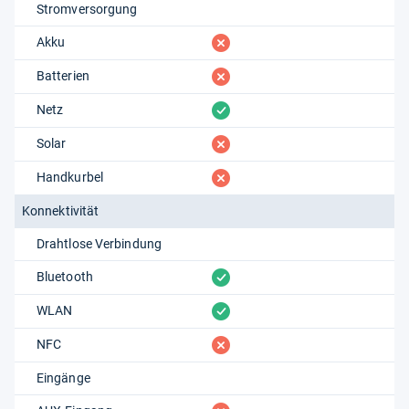
Stromversorgung
fehlt
Akku
fehlt
Batterien
vorhanden
Netz
fehlt
Solar
fehlt
Handkurbel
Konnektivität
Drahtlose Verbindung
vorhanden
Bluetooth
vorhanden
WLAN
fehlt
NFC
Eingänge