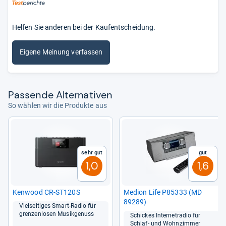
Helfen Sie anderen bei der Kaufentscheidung.
Eigene Meinung verfassen
Pas­sende Alter­na­ti­ven
So wählen wir die Produkte aus
Sehr gut
Gut
1,0
1,6
Ken­wood CR-​ST120S
Medion Life P85333 (MD
89289)
Viel­sei­ti­ges Smart-​Radio für
gren­zen­lo­sen Musik­ge­nuss
Schickes Inter­ne­tra­dio für
Schlaf-​ und Wohn­zim­mer