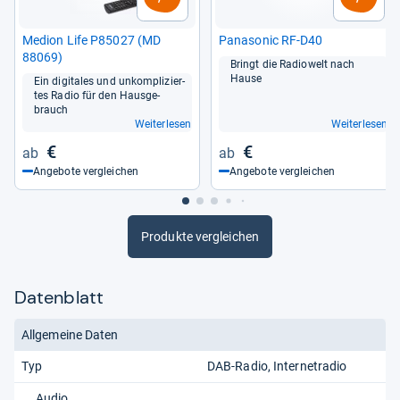
Medion Life P85027 (MD
Pana­so­nic RF-​D40
88069)
Bringt die Radio­welt nach
Hause
Ein digi­ta­les und unkom­pli­zier­
tes Radio für den Haus­ge­
brauch
Weiterlesen
Weiterlesen
€
€
Angebote vergleichen
Angebote vergleichen
Produkte vergleichen
Datenblatt
Allgemeine Daten
Typ
DAB-Radio
Internetradio
Audio