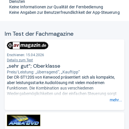
Diensten
Keine Informationen zur Qualität der Fernbedienung
Keine Angaben zur Benutzerfreundlichkeit der App-Steuerung
Im Test der Fach­ma­ga­zine
Erschienen:
15.04.2026
Details zum Test
„sehr gut“; Oberklasse
Preis/Leistung: „überragend“, „Kauftipp“
Der CR-ST120S von Kenwood präsentiert sich als kompakte,
aber leistungsstarke Audiolösung mit vielen modernen
Funktionen. Die Kombination aus verschiedenen
Wiedergabemöglichkeiten und der einfachen Steuerung sorgt
für hohen Komfort im Alltag. Auch optisch fügt sich das Gerät
mehr...
dezent in jede Umgebung ein. Klanglich punktet es mit klarer
und druckvoller Wiedergabe, die selbst bei höherer Lautstärke
stabil bleibt. Insgesamt ist es eine vielseitige und gelungene
Lösung für zeitgemäßen Musikgenuss.
- Zusammengefasst
durch unsere Redaktion.