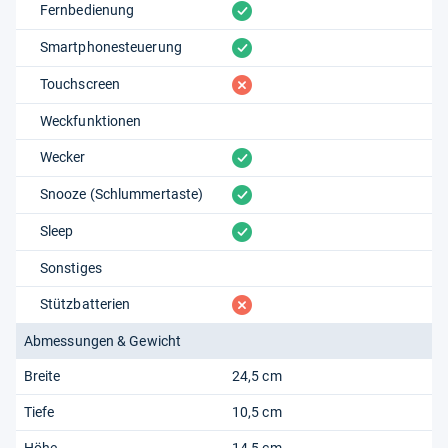
vorhanden
Fernbedienung
vorhanden
Smartphonesteuerung
fehlt
Touchscreen
Weckfunktionen
vorhanden
Wecker
vorhanden
Snooze (Schlummertaste)
vorhanden
Sleep
Sonstiges
fehlt
Stützbatterien
Abmessungen & Gewicht
Breite
24,5 cm
Tiefe
10,5 cm