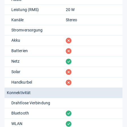
Leistung (RMS)
20 W
Kanäle
Stereo
Stromversorgung
fehlt
Akku
fehlt
Batterien
vorhanden
Netz
fehlt
Solar
fehlt
Handkurbel
Konnektivität
Drahtlose Verbindung
vorhanden
Bluetooth
vorhanden
WLAN