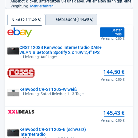
Angebot klicken, unterstützen Sie uns dabei. Wir erhalten dann ggf. eine
Vergütung.
Mehr erfahren
Gebraucht
Neu
(144,90 €)
(ab 141,56 €)
141,56 €
Bester
Preis
Versand:
0,00 €
CRST120SB Kenwood Internetradio DAB+
WLAN Bluetooth Spotify 2 x 10W 2,4" IPS
Lieferung: Auf Lager
144,50 €
Versand:
0,00 €
Kenwood CR-ST120S-W weiß
Lieferung: Sofort lieferbar, 1 - 3 Tage
145,43 €
Versand:
0,00 €
Kenwood CR-ST120S-B (schwarz)
Internetradio