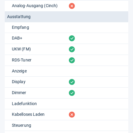
fehlt
Analog-Ausgang (Cinch)
Ausstattung
Empfang
vorhanden
DAB+
vorhanden
UKW (FM)
vorhanden
RDS-Tuner
Anzeige
vorhanden
Display
vorhanden
Dimmer
Ladefunktion
fehlt
Kabelloses Laden
Steuerung