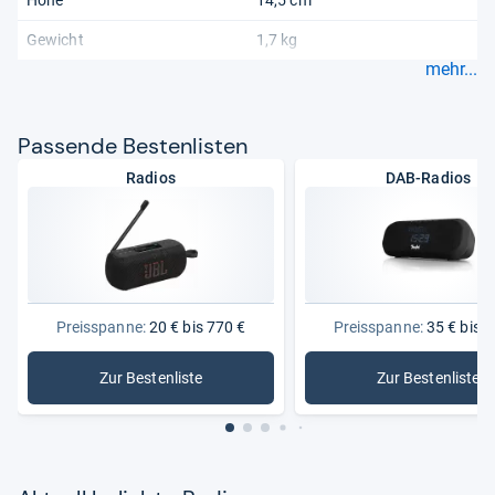
Höhe
14,5 cm
Gewicht
1,7 kg
mehr...
Pas­sende Bes­ten­lis­ten
Radios
DAB-Radios
Preisspanne:
20 € bis 770 €
Preisspanne:
35 € bis 3
Zur Bestenliste
Zur Bestenliste
: Radios
: DAB-Rad