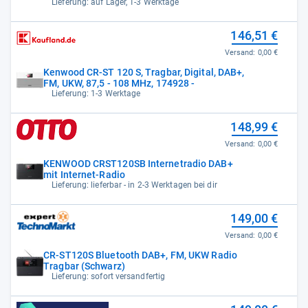
Lieferung: auf Lager, 1-3 Werktage
146,51 €
Versand:
0,00 €
Kenwood CR-ST 120 S, Tragbar, Digital, DAB+,
FM, UKW, 87,5 - 108 MHz, 174928 -
Lieferung: 1-3 Werktage
148,99 €
Versand:
0,00 €
KENWOOD CRST120SB Internetradio DAB+
mit Internet-Radio
Lieferung: lieferbar - in 2-3 Werktagen bei dir
149,00 €
Versand:
0,00 €
CR-ST120S Bluetooth DAB+, FM, UKW Radio
Tragbar (Schwarz)
Lieferung: sofort versandfertig