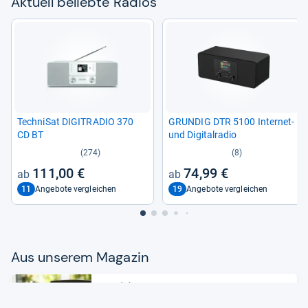
Aktu­ell beliebte Radios
Tech­ni­Sat DIGITRA­DIO 370
GRUN­DIG DTR 5100 Inter­net-​
CD BT
und Digi­tal­ra­dio
(274)
(8)
111,00 €
74,99 €
11
19
Angebote vergleichen
Angebote vergleichen
Aus unse­rem Maga­zin
Produkte
Das beste Küchen­ra­dio: Unter­bau