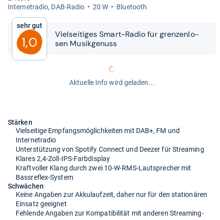
Inter­ne­tra­dio, DAB-​Radio
20 W
Blue­tooth
Sehr gut
Viel­sei­ti­ges Smart-​​Radio für gren­zen­lo­
1,0
sen Musik­ge­nuss
Aktuelle Info wird geladen...
Stärken
Vielseitige Empfangsmöglichkeiten mit DAB+, FM und
Internetradio
Unterstützung von Spotify Connect und Deezer für Streaming
Klares 2,4-Zoll-IPS-Farbdisplay
Kraftvoller Klang durch zwei 10-W-RMS-Lautsprecher mit
Bassreflex-System
Schwächen
Keine Angaben zur Akkulaufzeit, daher nur für den stationären
Einsatz geeignet
Fehlende Angaben zur Kompatibilität mit anderen Streaming-