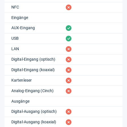
fehlt
NFC
Eingänge
vorhanden
AUX-Eingang
vorhanden
USB
fehlt
LAN
fehlt
Digital-Eingang (optisch)
fehlt
Digital-Eingang (koaxial)
fehlt
Kartenleser
fehlt
Analog-Eingang (Cinch)
Ausgänge
fehlt
Digital-Ausgang (optisch)
fehlt
Digital-Ausgang (koaxial)