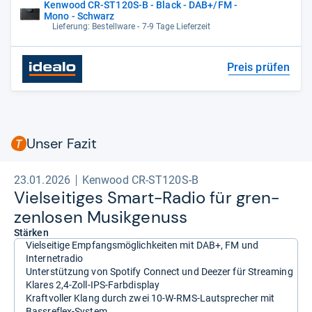
Kenwood CR-ST120S-B - Black - DAB+/FM -
Mono - Schwarz
Lieferung: Bestellware - 7-9 Tage Lieferzeit
Preis prüfen
Unser Fazit
23.01.2026
Kenwood CR-ST120S-B
Viel­sei­ti­ges Smart-​Radio für gren­
zen­lo­sen Musik­ge­nuss
Stärken
Vielseitige Empfangsmöglichkeiten mit DAB+, FM und
Internetradio
Unterstützung von Spotify Connect und Deezer für Streaming
Klares 2,4-Zoll-IPS-Farbdisplay
Kraftvoller Klang durch zwei 10-W-RMS-Lautsprecher mit
Bassreflex-System