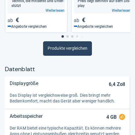
Tech­nik, die mit­denkt und unter­
Preis liegt defi­ni­tiv auf dem Dis­
stützt
play
Weiterlesen
Weiterlesen
€
€
Angebote vergleichen
Angebote vergleichen
Produkte vergleichen
Datenblatt
Displaygröße
6,4
Zoll
Das Dis­play ist ver­gleichs­weise groß. Dies bringt mehr
Bedien­kom­fort, macht das Gerät aber weni­ger hand­lich.
Arbeitsspeicher
4
GB
Der RAM bie­tet eine typi­sche Kapa­zi­tät. Es kön­nen meh­rere
Apps ohne Leis­tungs­ein­bu­ßen gleich­zei­tig genutzt wer­den.