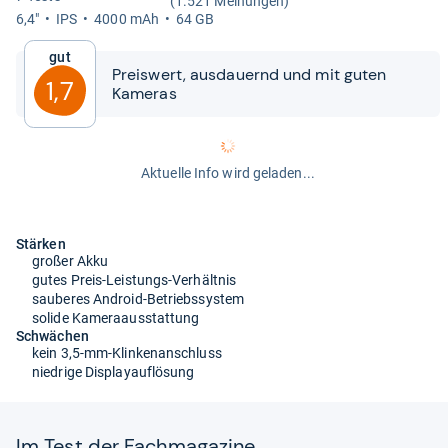
(1.521 Meinungen)
6,4"
IPS
4000 mAh
64 GB
Gut
Preis­wert, aus­dau­ernd und mit guten
1,7
Kame­ras
Aktuelle Info wird geladen...
Stärken
großer Akku
gutes Preis-Leistungs-Verhältnis
sauberes Android-Betriebssystem
solide Kameraausstattung
Schwächen
kein 3,5-mm-Klinkenanschluss
niedrige Displayauflösung
Im Test der Fach­ma­ga­zine