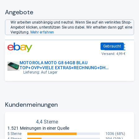
Angebote
Wir arbeiten unabhängig und neutral. Wenn Sie auf ein verlinktes Shop-
Angebot klicken, unterstützen Sie uns dabei. Wir erhalten dann ggf. eine
Vergütung.
Mehr erfahren
109,00 €
Gebraucht
Versand:
4,99 €
MOTOROLA MOTO G8 64GB BLAU
TOP+OVP+VIELE EXTRAS+RECHNUNG+DHL
VERSAND
Lieferung: Auf Lager
Kun­den­mei­nun­gen
4,4 Sterne
1.521 Meinungen in einer Quelle
5 Sterne
1036
(68%)