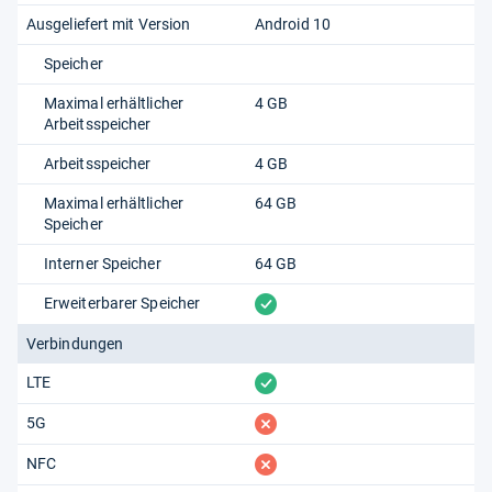
Ausgeliefert mit Version
Android 10
Speicher
Maximal erhältlicher
4 GB
Arbeitsspeicher
Arbeitsspeicher
4 GB
Maximal erhältlicher
64 GB
Speicher
Interner Speicher
64 GB
vorhanden
Erweiterbarer Speicher
Verbindungen
vorhanden
LTE
fehlt
5G
fehlt
NFC