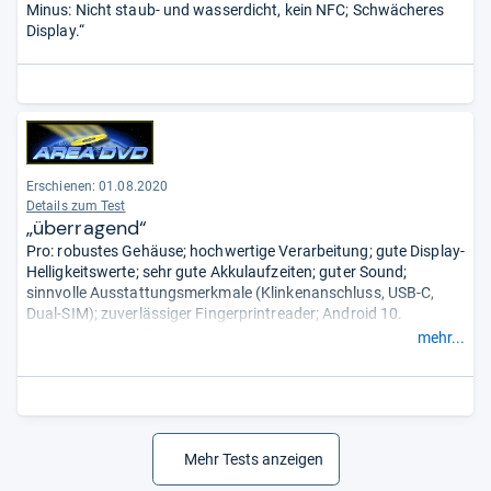
Minus: Nicht staub- und wasserdicht, kein NFC; Schwächeres
Display.“
Erschienen: 01.08.2020
Details zum Test
„überragend“
Pro: robustes Gehäuse; hochwertige Verarbeitung; gute Display-
Helligkeitswerte; sehr gute Akkulaufzeiten; guter Sound;
sinnvolle Ausstattungsmerkmale (Klinkenanschluss, USB-C,
Dual-SIM); zuverlässiger Fingerprintreader; Android 10.
Contra: mittelmäßiges Display; durchschnittliche
mehr...
Kameraqualität; fehlende Ausstattungsmerkmale (NFC, IP-
Zertifizierung, Gesichtserkennung); träge Datenschnittstellen;
leichte Displayschwächen (Schärfe, Farbdarstellung); fehlende
Bildstabilisierung; lange Ladezeiten.
- Zusammengefasst durch
unsere Redaktion.
Mehr Tests anzeigen