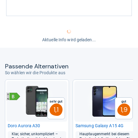
Aktuelle Info wird geladen...
Pas­sende Alter­na­ti­ven
So wählen wir die Produkte aus
Sehr gut
Gut
1,1
1,9
Doro Aurora A30
Sam­sung Galaxy A15 4G
Klar, sicher, unkom­pli­ziert –
Haupt­au­gen­merkt bei die­sem