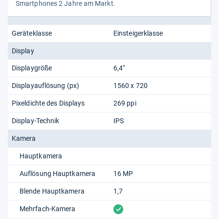
Smart­pho­nes 2 Jahre am Markt.
Geräteklasse
Einsteigerklasse
Display
Displaygröße
6,4"
Displayauflösung (px)
1560 x 720
Pixeldichte des Displays
269 ppi
Display-Technik
IPS
Kamera
Hauptkamera
Auflösung Hauptkamera
16 MP
Blende Hauptkamera
1,7
vorhanden
Mehrfach-Kamera