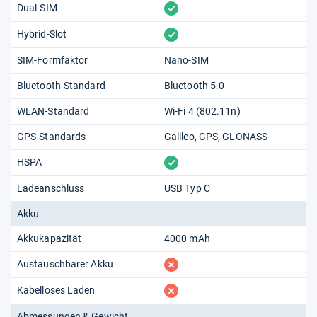
vorhanden
Dual-SIM
vorhanden
Hybrid-Slot
SIM-Formfaktor
Nano-SIM
Bluetooth-Standard
Bluetooth 5.0
WLAN-Standard
Wi-Fi 4 (802.11​n)
GPS-Standards
Galileo
GPS
GLONASS
vorhanden
HSPA
Ladeanschluss
USB Typ C
Akku
Akkukapazität
4000 mAh
fehlt
Austauschbarer Akku
fehlt
Kabelloses Laden
Abmessungen & Gewicht