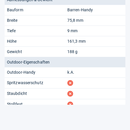
Bauform
Barren-Handy
Breite
75,8 mm
Tiefe
9 mm
Höhe
161,3 mm
Gewicht
188 g
Outdoor-Eigenschaften
Outdoor-Handy
k.A.
fehlt
Spritzwasserschutz
fehlt
Staubdicht
fehlt
Stoßfest
fehlt
Wasserdicht
Ausstattung