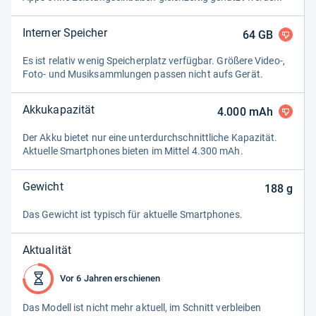
Interner Speicher
64
GB
Es ist rela­tiv wenig Spei­cher­platz ver­füg­bar. Grö­ßere Video-​,
Foto-​ und Musik­samm­lun­gen pas­sen nicht aufs Gerät.
Akkukapazität
4.000
mAh
Der Akku bie­tet nur eine unter­durch­schnitt­li­che Kapa­zi­tät.
Aktu­elle Smart­pho­nes bie­ten im Mit­tel 4.300 mAh.
Gewicht
188
g
Das Gewicht ist typisch für aktu­elle Smart­pho­nes.
Aktualität
Vor 6 Jahren erschienen
Das Modell ist nicht mehr aktu­ell, im Schnitt ver­blei­ben