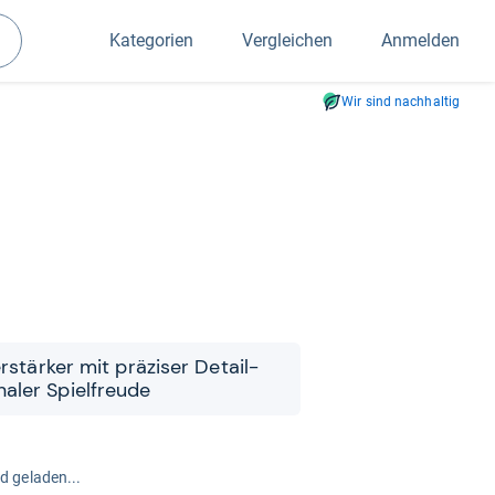
Kategorien
Vergleichen
Anmelden
Suchen
Wir sind nachhaltig
er­stär­ker mit prä­zi­ser Detail­
a­ler Spiel­freude
rd geladen...