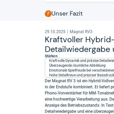
Unser Fazit
29.10.2025
Magnat RV3
Kraft­vol­ler Hybrid-​
Detail­wie­der­gabe 
Stärken
Kraftvolle Dynamik und präzise Detailwi
Überzeugende räumliche Abbildung
Emotionale Spielfreude bei verschiedene
Hohe Detailtreue und präziser Bassdruc
Der Magnat RV 3 ist ein Hybrid-Vollver
in der Endstufe kombiniert. Er liefert
Phono-Vorverstärker für MM-Tonabneh
eine hochwertige Verarbeitung aus. De
Anzeige des Betriebszustands. In Test
Detailwiedergabe und eine überzeuge