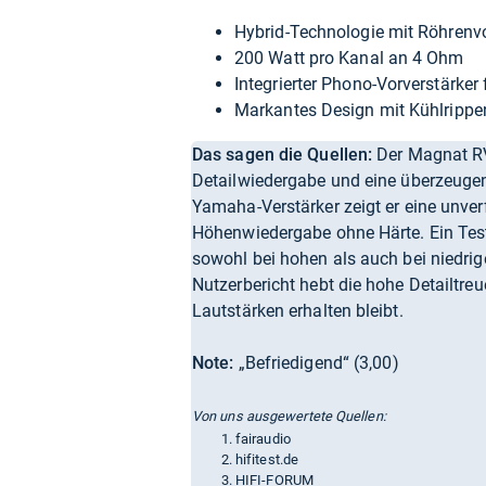
Hybrid-Technologie mit Röhrenvo
200 Watt pro Kanal an 4 Ohm
Integrierter Phono-Vorverstärk
Markantes Design mit Kühlrippe
Das sagen die Quellen:
Der Magnat RV 
Detailwiedergabe und eine überzeugen
Yamaha-Verstärker zeigt er eine unverf
Höhenwiedergabe ohne Härte. Ein Testb
sowohl bei hohen als auch bei niedrig
Nutzerbericht hebt die hohe Detailtre
Lautstärken erhalten bleibt.
Note:
„Befriedigend“ (3,00)
Von uns ausgewertete Quellen:
fairaudio
hifitest.de
HIFI-FORUM