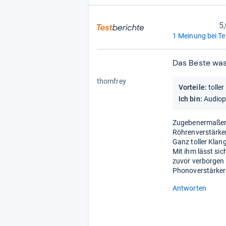
5
1 Meinung bei Te
Das Beste was i
5,0
von
thomfrey
Vorteile:
tolle
5
Sternen
Ich bin:
Audiop
Zugebenermaßen s
Röhrenverstärker
Ganz toller Klan
Mit ihm lässt si
zuvor verborgen 
Phonoverstärker 
Antworten