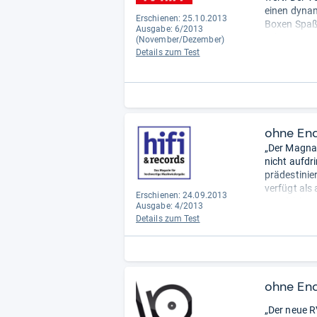
einen dynam
Erschienen: 25.10.2013
Boxen Spaß 
Ausgabe: 6/2013
sehr genau 
(November/Dezember)
überraschen
Details zum Test
auch die Ra
Der RV 3 ve
er an 8 Ohm 
0,02 Prozen
ohne En
„Der Magnat
nicht aufdr
prädestinie
verfügt als
Erschienen: 24.09.2013
Empfehlung 
Ausgabe: 4/2013
Verhältnis 
Details zum Test
ohne En
„Der neue R