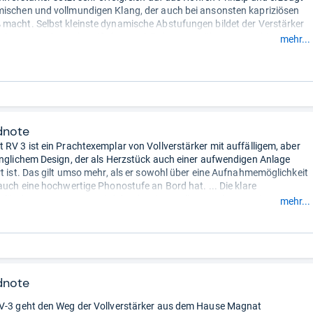
ischen und vollmundigen Klang, der auch bei ansonsten kapriziösen
macht. Selbst kleinste dynamische Abstufungen bildet der Verstärker
ab. Im Bassbereich weiß das Modell ebenso zu überzeugen, hier
mehr...
 die mächtigen Schläge, zu denen die Röhren fähig sind. Zudem gelingt
umdarstellung vorzüglich.
rdankt seinen exzellenten Klang seiner starken Ausstattung. So liefert
2 x 135 Watt, an 4 Ohm leistet er 2 x 210 Watt. Der Klirrfaktor fällt mit
t sehr gering aus.
dnote
 RV 3 ist ein Prachtexemplar von Vollverstärker mit auffälligem, aber
inglichem Design, der als Herzstück auch einer aufwendigen Anlage
rt ist. Das gilt umso mehr, als er sowohl über eine Aufnahmemöglichkeit
 auch eine hochwertige Phonostufe an Bord hat. ... Die klare
für den Magnat RV 3 wird durch sein exzellentes Klang-Preis-
mehr...
noch untermauert.“
dnote
V-3 geht den Weg der Vollverstärker aus dem Hause Magnat