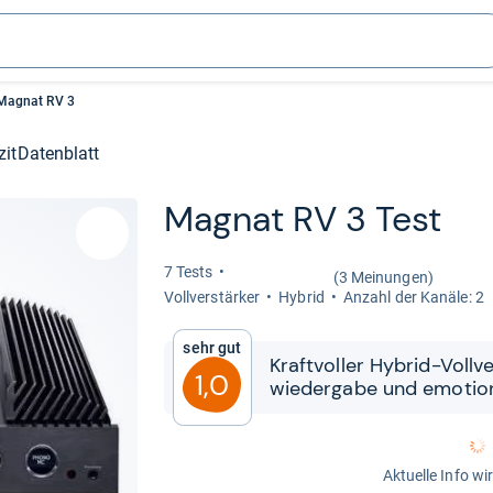
Magnat RV 3
zit
Datenblatt
Magnat RV 3 Test
7 Tests
(3 Meinungen)
Voll­ver­stär­ker
Hybrid
Anzahl der Kanäle: 2
Sehr gut
Kraft­vol­ler Hybrid-​​Voll­v
1,0
wie­der­gabe und emo­tio­n
Aktuelle Info wi