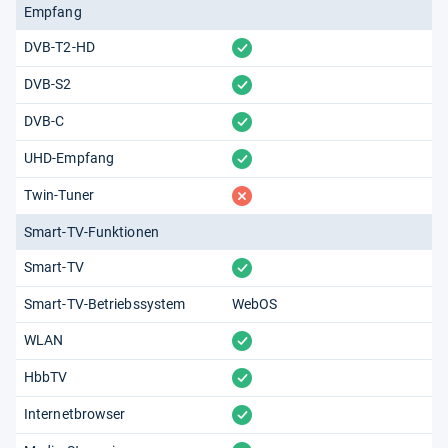
Empfang
vorhanden
DVB-T2-HD
vorhanden
DVB-S2
vorhanden
DVB-C
vorhanden
UHD-Empfang
fehlt
Twin-Tuner
Smart-TV-Funktionen
vorhanden
Smart-TV
Smart-TV-Betriebssystem
WebOS
vorhanden
WLAN
vorhanden
HbbTV
vorhanden
Internetbrowser