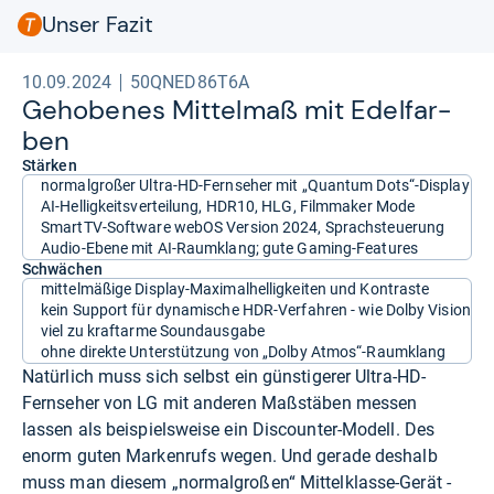
Unser Fazit
10.09.2024
50QNED86T6A
Geho­be­nes Mit­tel­maß mit Edel­far­
ben
Stärken
normalgroßer Ultra-HD-Fernseher mit „Quantum Dots“-Display
AI-Helligkeitsverteilung, HDR10, HLG, Filmmaker Mode
SmartTV-Software webOS Version 2024, Sprachsteuerung
Audio-Ebene mit AI-Raumklang; gute Gaming-Features
Schwächen
mittelmäßige Display-Maximalhelligkeiten und Kontraste
kein Support für dynamische HDR-Verfahren - wie Dolby Vision
viel zu kraftarme Soundausgabe
ohne direkte Unterstützung von „Dolby Atmos“-Raumklang
Natürlich muss sich selbst ein günstigerer Ultra-HD-
Fernseher von LG mit anderen Maßstäben messen
lassen als beispielsweise ein Discounter-Modell. Des
enorm guten Markenrufs wegen. Und gerade deshalb
muss man diesem „normalgroßen“ Mittelklasse-Gerät -