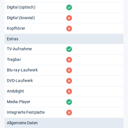
vorhanden
Digital (optisch)
fehlt
Digital (koaxial)
fehlt
Kopfhörer
Extras
vorhanden
TV-Aufnahme
fehlt
Tragbar
fehlt
Blu-ray-Laufwerk
fehlt
DVD-Laufwerk
fehlt
Ambilight
vorhanden
Media-Player
fehlt
Integrierte Festplatte
Allgemeine Daten