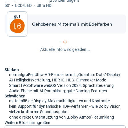
(258 Meinungen)
50"
LCD/LED
Ultra HD
Gut
Geho­be­nes Mit­tel­maß mit Edel­far­ben
1,6
Aktuelle Info wird geladen...
Stärken
normalgroßer Ultra-HD-Fernseher mit „Quantum Dots“-Display
AI-Helligkeitsverteilung, HDR10, HLG, Filmmaker Mode
SmartTV-Software webOS Version 2024, Sprachsteuerung
Audio-Ebene mit AI-Raumklang; gute Gaming-Features
Schwächen
mittelmäßige Display-Maximalhelligkeiten und Kontraste
kein Support für dynamische HDR-Verfahren - wie Dolby Vision
viel zu kraftarme Soundausgabe
ohne direkte Unterstützung von „Dolby Atmos“-Raumklang
Weitere Bildschirmgrößen