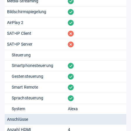
vorhanden
Media-Streaming
vorhanden
Bildschirmspiegelung
vorhanden
AirPlay 2
fehlt
SAT>IP Client
fehlt
SAT>IP Server
Steuerung
vorhanden
Smartphonesteuerung
vorhanden
Gestensteuerung
vorhanden
Smart Remote
vorhanden
Sprachsteuerung
System
Alexa
Anschlüsse
Anzahl HDMI
4