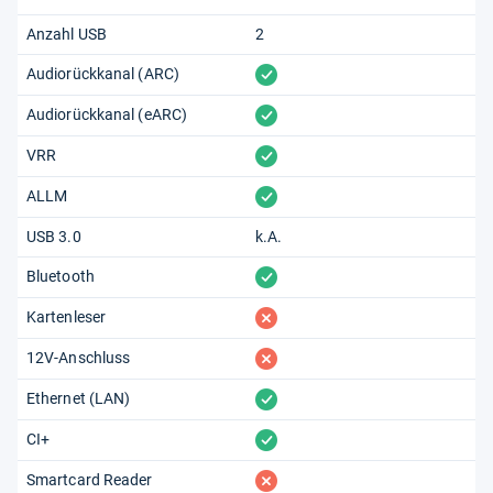
Anzahl USB
2
vorhanden
Audiorückkanal (ARC)
vorhanden
Audiorückkanal (eARC)
vorhanden
VRR
vorhanden
ALLM
USB 3.0
k.A.
vorhanden
Bluetooth
fehlt
Kartenleser
fehlt
12V-Anschluss
vorhanden
Ethernet (LAN)
vorhanden
CI+
fehlt
Smartcard Reader