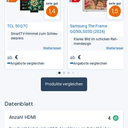
Sehr gut
Sehr gut
1,4
1,5
TCL 50Q7C
Sam­sung The Frame
GQ50LS03D (2024)
SmartTV-​Him­mel zum Schleu­
der­preis
Kla­res Bild im schi­cken Rah­
men­de­sign
Weiterlesen
Weiterlesen
€
€
Angebote vergleichen
Angebote vergleichen
Produkte vergleichen
Datenblatt
Anzahl HDMI
4