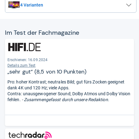
4 Varianten
Im Test der Fach­ma­ga­zine
Erschienen: 16.09.2024
Details zum Test
„sehr gut“ (8,5 von 10 Punkten)
Pro:​ ​hoher​ ​Kontrast; ​neutrales​ ​Bild; ​gut ​fürs ​Zocken​ ​geeignet​ ​
dank​ ​4K​ ​und ​120 Hz;​ ​viele ​Apps.
Contra:​ ​unausgewogener​ ​Sound;​ ​Dolby ​Atmos ​und ​Dolby ​Vision ​
fehlen.
- Zusammengefasst durch unsere Redaktion.