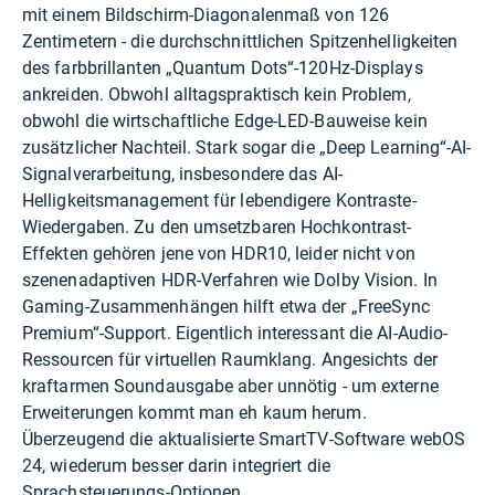
mit einem Bildschirm-Diagonalenmaß von 126
Zentimetern - die durchschnittlichen Spitzenhelligkeiten
des farbbrillanten „Quantum Dots“-120Hz-Displays
ankreiden. Obwohl alltagspraktisch kein Problem,
obwohl die wirtschaftliche Edge-LED-Bauweise kein
zusätzlicher Nachteil. Stark sogar die „Deep Learning“-AI-
Signalverarbeitung, insbesondere das AI-
Helligkeitsmanagement für lebendigere Kontraste-
Wiedergaben. Zu den umsetzbaren Hochkontrast-
Effekten gehören jene von HDR10, leider nicht von
szenenadaptiven HDR-Verfahren wie Dolby Vision. In
Gaming-Zusammenhängen hilft etwa der „FreeSync
Premium“-Support. Eigentlich interessant die AI-Audio-
Ressourcen für virtuellen Raumklang. Angesichts der
kraftarmen Soundausgabe aber unnötig - um externe
Erweiterungen kommt man eh kaum herum.
Überzeugend die aktualisierte SmartTV-Software webOS
24, wiederum besser darin integriert die
Sprachsteuerungs-Optionen.