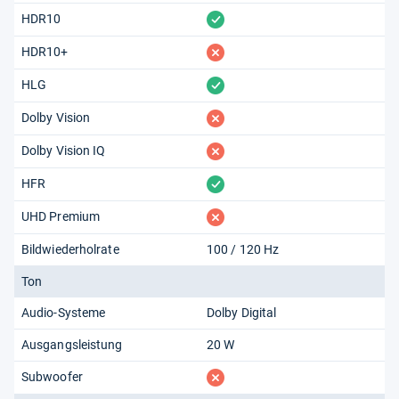
vorhanden
HDR10
fehlt
HDR10+
vorhanden
HLG
fehlt
Dolby Vision
fehlt
Dolby Vision IQ
vorhanden
HFR
fehlt
UHD Premium
Bildwiederholrate
100 / 120 Hz
Ton
Audio-Systeme
Dolby Digital
Ausgangsleistung
20 W
fehlt
Subwoofer