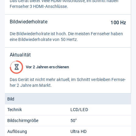
Das Gerät bie­tet viele HDMI-​Anschlüsse, im Schnitt haben
Fern­se­her 3 HDMI-​Anschlüsse.
Bildwiederholrate
100
Hz
Die Bild­wie­der­hol­rate ist hoch. Die meis­ten Fern­se­her haben
eine Bild­wie­der­hol­rate von 50 Hertz.
Aktualität
Vor 2 Jahren erschienen
Das Gerät ist nicht mehr aktu­ell, im Schnitt ver­blei­ben Fern­se­
her 2 Jahre am Markt.
Bild
Technik
LCD/LED
Bildschirmgröße
50"
Auflösung
Ultra HD