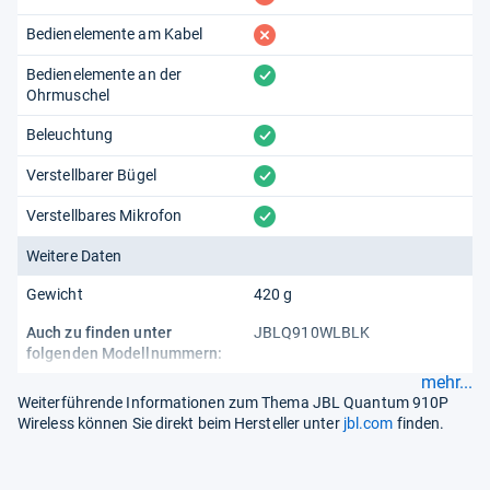
fehlt
Bedienelemente am Kabel
vorhanden
Bedienelemente an der
Ohrmuschel
vorhanden
Beleuchtung
vorhanden
Verstellbarer Bügel
vorhanden
Verstellbares Mikrofon
Weitere Daten
Gewicht
420 g
Auch zu finden unter
JBLQ910WLBLK
folgenden Modellnummern:
mehr...
Weiterführende Informationen zum Thema JBL Quantum 910P
Wireless können Sie direkt beim Hersteller unter
jbl.com
finden.