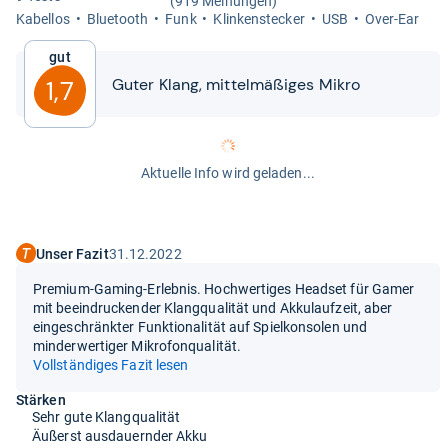
(919 Meinungen)
Kabel­los
Blue­tooth
Funk
Klin­ken­ste­cker
USB
Over-​Ear
Gut
Guter Klang, mit­tel­mä­ßi­ges Mikro
1,7
Aktuelle Info wird geladen...
Unser Fazit
31.12.2022
Premium-Gaming-Erlebnis. Hochwertiges Headset für Gamer
mit beeindruckender Klangqualität und Akkulaufzeit, aber
eingeschränkter Funktionalität auf Spielkonsolen und
minderwertiger Mikrofonqualität.
Vollständiges Fazit lesen
Stärken
Sehr gute Klangqualität
Äußerst ausdauernder Akku