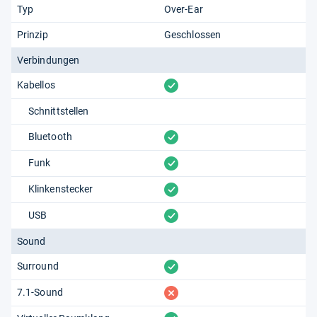
Typ
Over-Ear
Prinzip
Geschlossen
Verbindungen
vorhanden
Kabellos
Schnittstellen
vorhanden
Bluetooth
vorhanden
Funk
vorhanden
Klinkenstecker
vorhanden
USB
Sound
vorhanden
Surround
fehlt
7.1-Sound