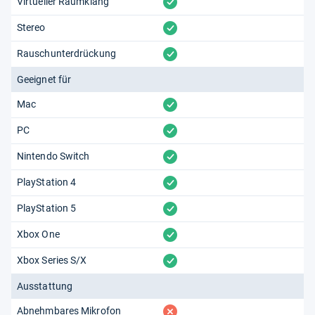
vorhanden
Virtueller Raumklang
vorhanden
Stereo
vorhanden
Rauschunterdrückung
Geeignet für
vorhanden
Mac
vorhanden
PC
vorhanden
Nintendo Switch
vorhanden
PlayStation 4
vorhanden
PlayStation 5
vorhanden
Xbox One
vorhanden
Xbox Series S/X
Ausstattung
fehlt
Abnehmbares Mikrofon