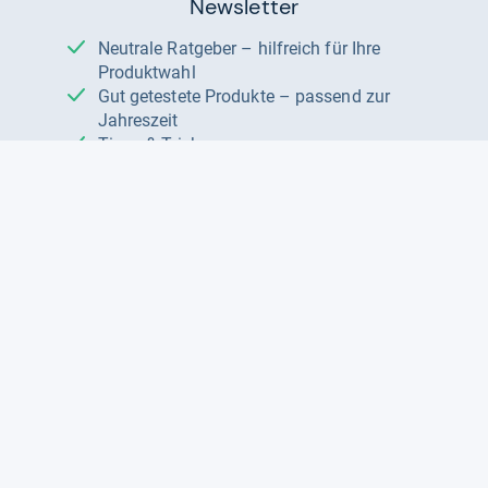
Newsletter
Neutrale Ratgeber – hilfreich für Ihre
Produktwahl
Gut getestete Produkte – passend zur
Jahreszeit
Tipps & Tricks
Datenschutz und Widerruf
Auf
Auf
Auf
Facebook
Instagram
X
folgen
folgen
folgen
Über uns
Testmagazine