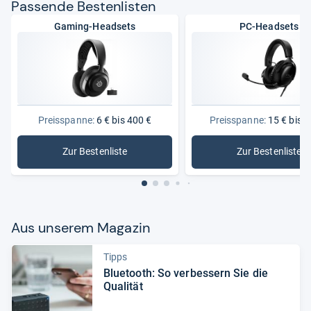
Pas­sende Bes­ten­lis­ten
Gaming-Headsets
PC-Headsets
Preisspanne:
6 € bis 400 €
Preisspanne:
15 € bis 3
Zur Bestenliste
Zur Bestenliste
: Gaming-Headsets
: PC-Head
Aus unse­rem Maga­zin
Tipps
Blue­tooth: So ver­bes­sern Sie die
Qua­li­tät