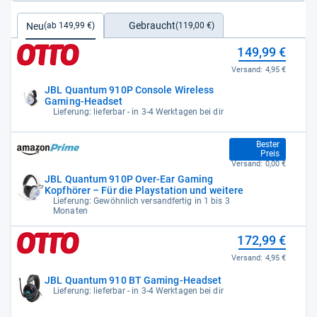
Gebraucht
Neu
(119,00 €)
(ab 149,99 €)
149,99 €
Versand:
4,95 €
JBL Quantum 910P Console Wireless
Gaming-Headset
Lieferung: lieferbar - in 3-4 Werktagen bei dir
149,99 €
Bester
Preis
Versand:
0,00 €
JBL Quantum 910P Over-Ear Gaming
Kopfhörer – Für die Playstation und weitere
Lieferung: Gewöhnlich versandfertig in 1 bis 3
Monaten
172,99 €
Versand:
4,95 €
JBL Quantum 910 BT Gaming-Headset
Lieferung: lieferbar - in 3-4 Werktagen bei dir