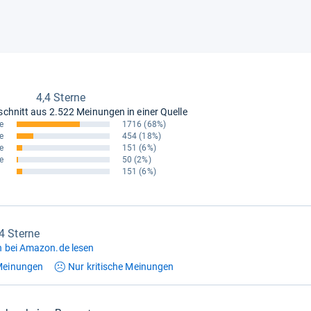
4,4 Sterne
schnitt aus
2.522 Meinungen in einer Quelle
e
1716
(68%)
e
454
(18%)
e
151
(6%)
e
50
(2%)
151
(6%)
,4 Sterne
 bei Amazon.de lesen
einungen
Nur kritische
Meinungen