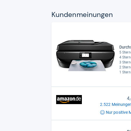
Kun­den­mei­nun­gen
Durch
5 Stern
4 Stern
3 Stern
2 Stern
1 Stern
4
2.522 Meinungen
Nur positive
M