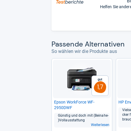
B
Helfen Sie ander
Pas­sende Alter­na­ti­ven
So wählen wir die Produkte aus
Gut
1,7
Epson Work­Force WF-​
HP En
2950DWF
Viel­se
cker 
Güns­tig und doch mit (Bei­nahe-​
brau
)Vollaus­stat­tung
Weiterlesen