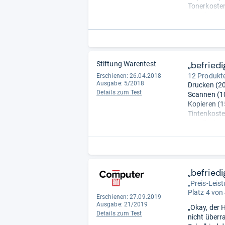
Tonerkosten
Handhabung 
Vielseitigke
Umwelteigen
„befriedi
Stiftung Warentest
12 Produkte
Erschienen: 26.04.2018
Ausgabe: 5/2018
Drucken (20
Details zum Test
Scannen (10
Kopieren (1
Tintenkoste
Handhabung 
Vielseitigke
Umwelteigen
„befried
„Preis-Leis
Platz 4 von
Erschienen: 27.09.2019
Ausgabe: 21/2019
„Okay, der 
Details zum Test
nicht überr