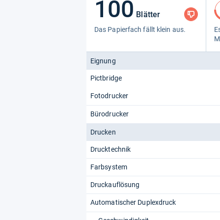
100
Blätter
Das Papier­fach fällt klein aus.
Es
M
Eignung
Pictbridge
Fotodrucker
Bürodrucker
Drucken
Drucktechnik
Farbsystem
Druckauflösung
Automatischer Duplexdruck