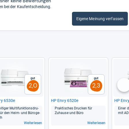
isher keine Bewertungen
en bei der Kaufentscheidung.
Eigene Meinung verfassen
Gut
Gut
2,0
2,3
nä
vy 6530e
HP Envy 6520e
HP Envy
i­ti­ger Mul­ti­funk­ti­ons­dru­
Prak­ti­sches Dru­cken für
Einer d
für den Heim-​ und Büro­ge­
Zuhause und Büro
mit A
ch
Weiterlesen
Weiterlesen