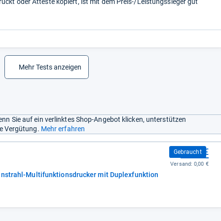
ruckt oder Atteste kopiert, ist mit dem Preis-/Leistungssieger gut
Mehr Tests anzeigen
nn Sie auf ein verlinktes Shop-Angebot klicken, unterstützen
ine Vergütung.
Mehr erfahren
56,50 €
Gebraucht
Versand:
0,00 €
enstrahl-Multifunktionsdrucker mit Duplexfunktion