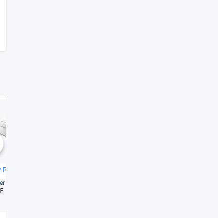
Gut
Gut
2,4
2,5
chste
 Pro 6430
HP Envy Pro 6420
er güns­tigs­ten Dru­cker
Top-​Aus­stat­tung für wenig Geld,
DF
ohne Abo wird das Dru­cken
teuer
Weiterlesen
Weiterlesen