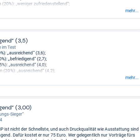
 (20%): „weniger zufriedenstellend“;
(15%): „durchschnittlich“;
mehr...
it (15%): „durchschnittlich“;
schaften (5%): „gut“.
gend“ (3,5)
 im Test
%): „ausreichend“ (3,6);
%): „befriedigend“ (2,7);
5%): „ausreichend“ (4,0);
n (20%): „ausreichend“ (4,2);
(15%): „befriedigend“ (2,6);
mehr...
it (15%): „befriedigend“ (3,2);
schaften (5%): „gut“ (1,8).
igend“ (3,00)
tungs-Sieger“
 4
HP ist nicht der Schnellste, und auch Druckqualität wie Ausstattung sind
agend. Dafür kostet er nur 75 Euro. Wer gelegentlich nur Vorträge fürs