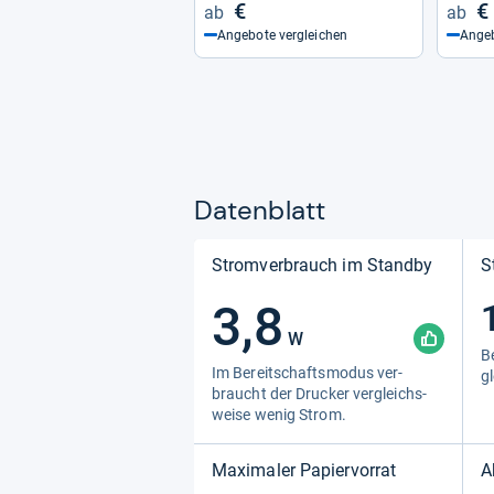
€
€
Angebote vergleichen
Angeb
Datenblatt
Stromverbrauch im Standby
S
3,8
W
Be
Im Bereit­schafts­mo­dus ver­
g
braucht der Dru­cker ver­gleichs­
weise wenig Strom.
Maximaler Papiervorrat
A