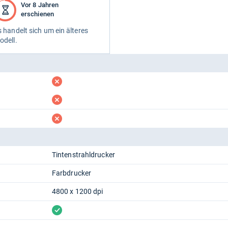
Vor 8 Jahren
erschienen
 han­delt sich um ein älte­res
odell.
fehlt
fehlt
fehlt
Tintenstrahldrucker
Farbdrucker
4800 x 1200 dpi
vorhanden