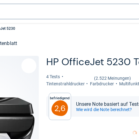
eJet 5230
tenblatt
HP Offi­ce­Jet 5230 T
4 Tests
(2.522 Meinungen)
Tin­ten­strahl­dru­cker
Farb­dru­cker
Mul­ti­funk­
Befriedigend
Unsere Note basiert auf Tes
2,6
Wie wird die Note berechnet?