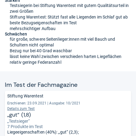
Stärken
Testsiegerin bei Stiftung Warentest mit gutem Qualitätsurteil in
zwei Größen
Stiftung Warentest: Stützt fast alle Liegenden im Schlaf gut ab
beste Bezugseigenschaften im Test
mehrschichtiger Aufbau
Schwächen
für große, schwere Seitenlieger:innen mit viel Bauch und
Schultern nicht optimal
Bezug nur bei 40 Grad waschbar
lässt keine Wahl zwischen verschieden harten Liegeflächen
relativ geringe Federanzahl
Im Test der Fach­ma­ga­zine
Stiftung Warentest
Erschienen: 23.09.2021
|
Ausgabe: 10/2021
Details zum Test
„gut“ (1,8)
„Testsieger“
7 Produkte im Test
Liegeeigenschaften (40%): „gut“ (2,3);