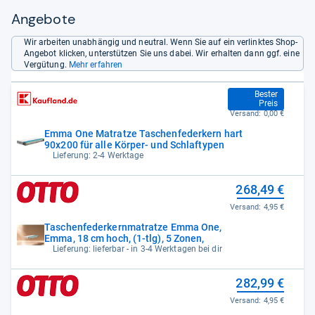
Angebote
Wir arbeiten unabhängig und neutral. Wenn Sie auf ein verlinktes Shop-
Angebot klicken, unterstützen Sie uns dabei. Wir erhalten dann ggf. eine
Vergütung.
Mehr erfahren
266,99 €
Bester
Preis
Versand:
0,00 €
Emma One Matratze Taschenfederkern hart
90x200 für alle Körper- und Schlaftypen
Lieferung: 2-4 Werktage
268,49 €
Versand:
4,95 €
Taschenfederkernmatratze Emma One,
Emma, 18 cm hoch, (1-tlg), 5 Zonen,
Lieferung: lieferbar - in 3-4 Werktagen bei dir
282,99 €
Versand:
4,95 €