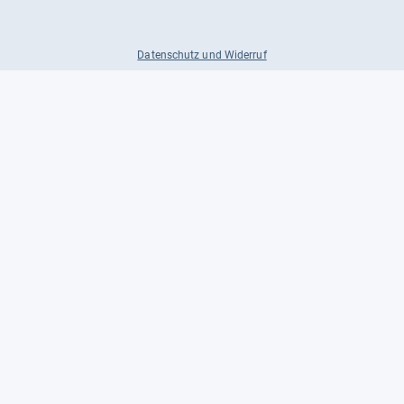
Datenschutz und Widerruf
Auf
Auf
Auf
Facebook
Instagram
X
folgen
folgen
folgen
Über uns
Testmagazine
Unsere Redaktion
FAQ
Presse
Unser Magazin
Karriere
Feedback
Partnerbereich
Kontakt
Unsere Kategorien