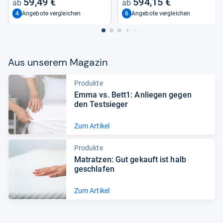
59,49 €
594,15 €
4
6
Angebote vergleichen
Angebote vergleichen
Aus unse­rem Maga­zin
Produkte
Emma vs. Bett1: Anlie­gen gegen
den Test­sie­ger
Zum Artikel
Produkte
Matrat­zen: Gut gekauft ist halb
geschla­fen
Zum Artikel