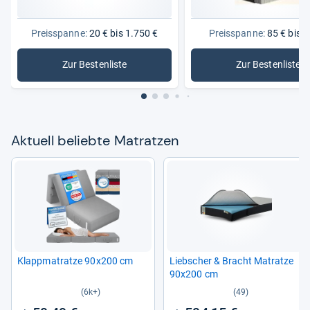
Preisspanne:
20 € bis 1.750 €
Preisspanne:
85 € bis 7
Zur Bestenliste
Zur Bestenliste
: Matratzen
: Matratz
Aktu­ell beliebte Matrat­zen
Klapp­ma­tratze 90x200 cm
Lieb­scher & Bracht Matratze
90x200 cm
(6k+)
(49)