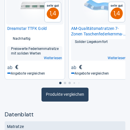
Sehr gut
Sehr gut
1,4
1,4
Dre­am­star TTFK Gold
AM-​Qua­li­täts­ma­trat­zen 7-​
Zonen Taschen­fe­der­kern­ma­
Nachhaltig
tratze
Soli­der Lie­ge­kom­fort
Preis­werte Feder­kern­ma­tratze
mit soli­den Wer­ten
Weiterlesen
Weiterlesen
€
€
Angebote vergleichen
Angebote vergleichen
Produkte vergleichen
Datenblatt
Matratze