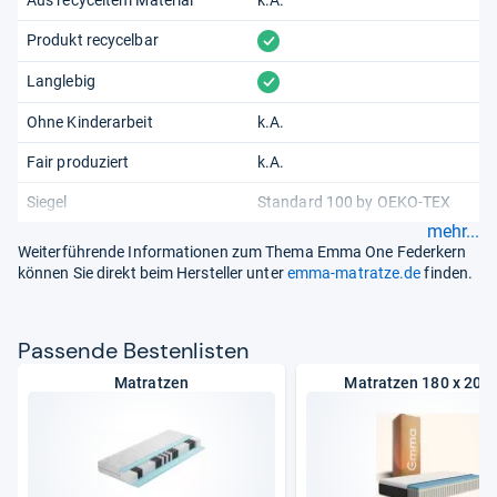
vorhanden
Produkt recycelbar
vorhanden
Langlebig
Ohne Kinderarbeit
k.A.
Fair produziert
k.A.
Siegel
Standard 100 by OEKO-TEX
mehr...
Weiterführende Informationen zum Thema Emma One Federkern
können Sie direkt beim Hersteller unter
emma-matratze.de
finden.
Pas­sende Bes­ten­lis­ten
Matratzen
Matratzen 180 x 200