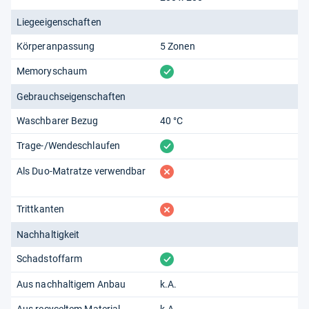
Liegeeigenschaften
Körperanpassung
5 Zonen
vorhanden
Memoryschaum
Gebrauchseigenschaften
Waschbarer Bezug
40 °C
vorhanden
Trage-/Wendeschlaufen
fehlt
Als Duo-Matratze verwendbar
fehlt
Trittkanten
Nachhaltigkeit
vorhanden
Schadstoffarm
Aus nachhaltigem Anbau
k.A.
Aus recyceltem Material
k.A.