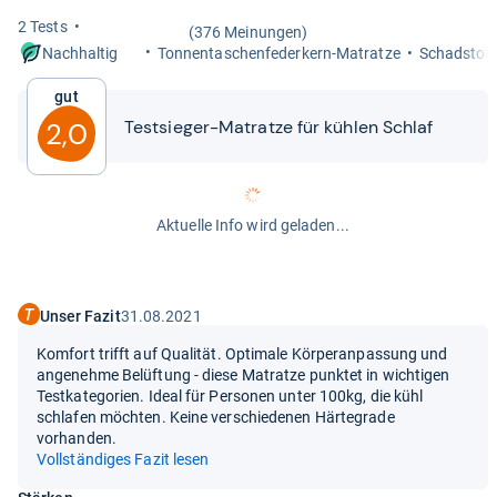
2 Tests
(376 Meinungen)
Ton­nen­ta­schen­fe­der­kern-​Matratze
Schad­stoff
Nachhaltig
Gut
Test­sie­ger-​​Matratze für küh­len Schlaf
2,0
Aktuelle Info wird geladen...
Unser Fazit
31.08.2021
Komfort trifft auf Qualität. Optimale Körperanpassung und
angenehme Belüftung - diese Matratze punktet in wichtigen
Testkategorien. Ideal für Personen unter 100kg, die kühl
schlafen möchten. Keine verschiedenen Härtegrade
vorhanden.
Vollständiges Fazit lesen