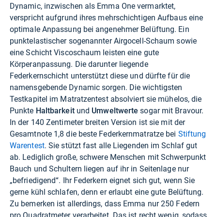
Dynamic, inzwischen als Emma One vermarktet,
verspricht aufgrund ihres mehrschichtigen Aufbaus eine
optimale Anpassung bei angenehmer Belüftung. Ein
punktelastischer sogenannter Airgocell-Schaum sowie
eine Schicht Viscoschaum leisten eine gute
Körperanpassung. Die darunter liegende
Federkernschicht unterstützt diese und dürfte für die
namensgebende Dynamic sorgen. Die wichtigsten
Testkapitel im Matratzentest absolviert sie mühelos, die
Punkte
Haltbarkeit
und
Umweltwerte
sogar mit Bravour.
In der 140 Zentimeter breiten Version ist sie mit der
Gesamtnote 1,8 die beste Federkernmatratze bei
Stiftung
Warentest
. Sie stützt fast alle Liegenden im Schlaf gut
ab. Lediglich große, schwere Menschen mit Schwerpunkt
Bauch und Schultern liegen auf ihr in Seitenlage nur
„befriedigend“. Ihr Federkern eignet sich gut, wenn Sie
gerne kühl schlafen, denn er erlaubt eine gute Belüftung.
Zu bemerken ist allerdings, dass Emma nur 250 Federn
pro Quadratmeter verarbeitet. Das ist recht wenig, sodass