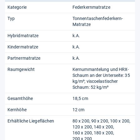
Kategorie
Federkernmatratze
Typ
Tonnentaschenfederkern-
Matratze
Hybridmatratze
k.A.
Kindermatratze
k.A.
Partnermatratze
k.A.
Raumgewicht
Kernummantelung und HRX-
Schaum an der Unterseite: 35
kg/m³; viscoelastischer
Schaum: 52 kg/m³
Gesamthöhe
18,5 cm
Kernhöhe
12 cm
Erhältliche Liegeflächen
80 x 200
90 x 200
100 x 200
120 x 200
140 x 200
160 x 200
180 x 200
200 x 200