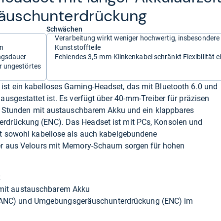
räusch­un­ter­drückung
Schwächen
Verarbeitung wirkt weniger hochwertig, insbesondere
en
Kunststoffteile
ngsdauer
Fehlendes 3,5-mm-Klinkenkabel schränkt Flexibilität e
r ungestörtes
st ein kabelloses Gaming-Headset, das mit Bluetooth 6.0 und
usgestattet ist. Es verfügt über 40-mm-Treiber für präzisen
60 Stunden mit austauschbarem Akku und ein klappbares
drückung (ENC). Das Headset ist mit PCs, Konsolen und
et sowohl kabellose als auch kabelgebundene
er aus Velours mit Memory-Schaum sorgen für hohen
z
 mit austauschbarem Akku
(ANC) und Umgebungsgeräuschunterdrückung (ENC) im