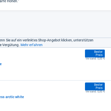
arfe Höhen.“
nn Sie auf ein verlinktes Shop-Angebot klicken, unterstützen
ine Vergütung.
Mehr erfahren
249,00 €
Bester
Preis
Versand:
0,00 €
te
249,00 €
Bester
Preis
Versand:
0,00 €
ss arctic white