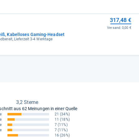
317,48 €
Versand:
0,00 €
ß, Kabelloses Gaming-Headset
dbereit, Lieferzeit 3-4 Werktage
3,2 Sterne
schnitt aus
62 Meinungen in einer Quelle
e
21
(34%)
e
11
(18%)
e
7
(11%)
e
7
(11%)
16
(26%)