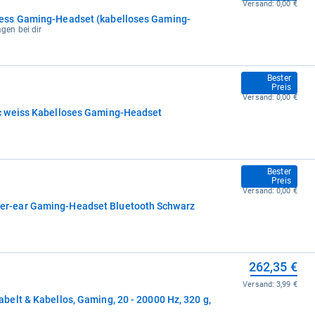
Versand:
0,00 €
ess Gaming-Headset (kabelloses Gaming-
agen bei dir
249,00 €
Bester
Preis
Versand:
0,00 €
c weiss Kabelloses Gaming-Headset
249,00 €
Bester
Preis
Versand:
0,00 €
r-ear Gaming-Headset Bluetooth Schwarz
262,35 €
Versand:
3,99 €
elt & Kabellos, Gaming, 20 - 20000 Hz, 320 g,