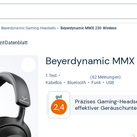
Beyerdynamic Gaming-Headsets
Beyerdynamic MMX 230 Wireless
zit
Datenblatt
Beyerdy­na­mic MMX 
1 Test
(62 Meinungen)
Kabel­los
Blue­tooth
Funk
USB
Gut
Prä­zi­ses Gaming-​​Head­s
2,4
effek­ti­ver Geräusch­un­t