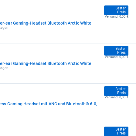
249,00 €
Bester
Preis
Versand:
0,00 €
-ear Gaming-Headset Bluetooth Arctic White
ktagen
249,00 €
Bester
Preis
Versand:
0,00 €
-ear Gaming-Headset Bluetooth Arctic White
ktagen
249,00 €
Bester
Preis
Versand:
0,00 €
ss Gaming Headset mit ANC und Bluetooth® 6.0,
249,00 €
Bester
Preis