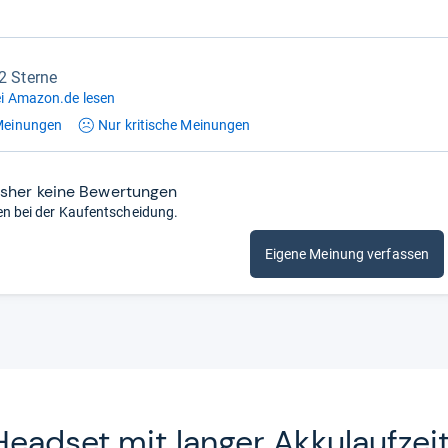
,2 Sterne
i Amazon.de lesen
einungen
Nur kritische
Meinungen
isher keine Bewertungen
en bei der Kaufentscheidung.
Eigene Meinung verfassen
ead­set mit lan­ger Akku­lauf­zei