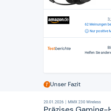
3
62 Meinungen be
Nur positive
M
B
Helfen Sie ander
Unser Fazit
20.01.2026
MMX 230 Wireless
Prä­zi­ses Gaming-​H