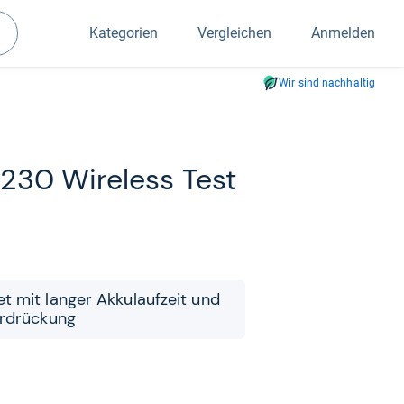
Kategorien
Vergleichen
Anmelden
Suchen
Wir sind nachhaltig
230 Wire­less Test
et mit lan­ger Akku­lauf­zeit und
er­drückung